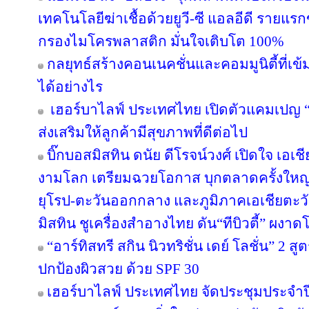
เทคโนโลยีฆ่าเชื้อด้วยยูวี-ซี แอลอีดี ราย
กรองไมโครพลาสติก มั่นใจเติบโต 100%
กลยุทธ์สร้างคอนเนคชั่นและคอมมูนิตี้ที่เข้มแ
ได้อย่างไร
เฮอร์บาไลฟ์ ประเทศไทย เปิดตัวแคมเปญ “ล่า
ส่งเสริมให้ลูกค้ามีสุขภาพที่ดีต่อไป
บิ๊กบอสมิสทิน ดนัย ดีโรจน์วงศ์ เปิดใจ เอเช
งามโลก เตรียมฉวยโอกาส บุกตลาดครั้งใหญ่ 
ยุโรป-ตะวันออกกลาง และภูมิภาคเอเชียตะวั
มิสทิน ชูเครื่องสำอางไทย ดัน“ทีบิวตี้” ผงาด
“อาร์ทิสทรี สกิน นิวทริชั่น เดย์ โลชั่น” 2
ปกป้องผิวสวย ด้วย SPF 30
เฮอร์บาไลฟ์ ประเทศไทย จัดประชุมประจำปี 