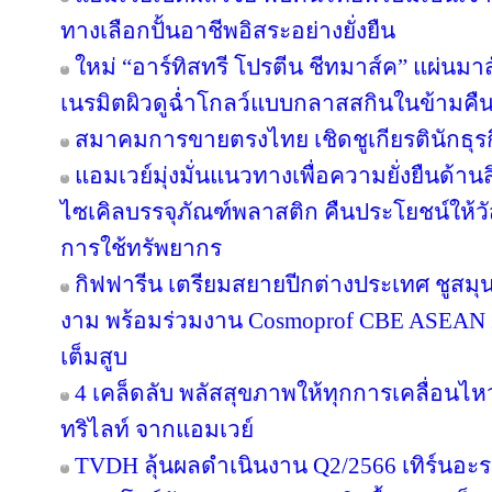
ทางเลือกปั้นอาชีพอิสระอย่างยั่งยืน
ใหม่ “อาร์ทิสทรี โปรตีน ชีทมาส์ค” แผ่นม
เนรมิตผิวดูฉ่ำโกลว์แบบกลาสสกินในข้ามคืน
สมาคมการขายตรงไทย เชิดชูเกียรตินักธุรก
แอมเวย์มุ่งมั่นแนวทางเพื่อความยั่งยืนด้านส
ไซเคิลบรรจุภัณฑ์พลาสติก คืนประโยชน์ให้ว
การใช้ทรัพยากร
กิฟฟารีน เตรียมสยายปีกต่างประเทศ ชูสม
งาม พร้อมร่วมงาน Cosmoprof CBE ASEAN 
เต็มสูบ
4 เคล็ดลับ พลัสสุขภาพให้ทุกการเคลื่อนไห
ทริไลท์ จากแอมเวย์
TVDH ลุ้นผลดำเนินงาน Q2/2566 เทิร์นอ