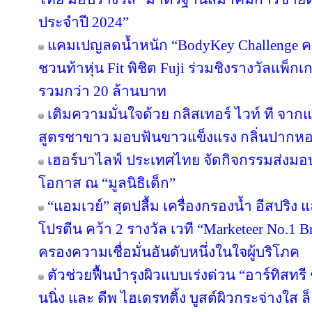
ประจำปี 2024”
แคมเปญลดน้ำหนัก “BodyKey Challenge ครั้ง
ชวนท้าหุ่น Fit พิชิต Fuji ร่วมชิงรางวัลแพ็กเ
รวมกว่า 20 ล้านบาท
เติมความมั่นใจด้วย กลิสเทอร์ ไวท์ ที จา
สูตรชาขาว มอบฟันขาวแข็งแรง กลิ่นปาก
เฮอร์บาไลฟ์ ประเทศไทย จัดกิจกรรมส่งม
โอกาส ณ “มูลนิธิเด็ก”
“แอมเวย์” สุดปลื้ม เครื่องกรองน้ำ อีสปริง
โปรตีน คว้า 2 รางวัล เวที “Marketeer No.1 Br
ครองความเชื่อมั่นอันดับหนึ่งในใจผู้บริโภค
ตัวช่วยฟื้นบำรุงผิวแบบเร่งด่วน “อาร์ทิสทรี
นนิ่ง และ ดีพ ไฮเดรทติ้ง บูสต์ผิวกระจ่างใส ล็