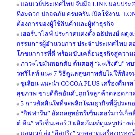
แอมเวย์ประเทศไทย จับมือ LINE มอบประสบ
ที่สะดวก ปลอดภัย ครบครัน เปิดใช้งาน ‘LON
ต้องการของผู้ใช้สินค้าและผู้ทำธุรกิจ
เฮอร์บาไลฟ์ ประกาศแต่งตั้ง อธิปพงษ์ ผดุง
กรรมการผู้อำนวยการ ประจำประเทศไทย ตอกย
โภชนาการที่ดี พร้อมขับเคลื่อนธุรกิจสู่ความ
ภาวะไขมันพอกตับ ต้นตอสู่ “มะเร็งตับ” พ
วทริไลท์ แนะ 7 วิธีดูแลสุขภาพตับไม่ให้พังจ
ซูเลียน แนะนำ COCOA PLUS เครื่องดื่มรสโ
สุขภาพ ขายดีติดอันดับถูกใจลูกค้าตลอดกา
5 การตัดสินใจที่จะพลิกโฉมธุรกิจที่ผู้ป
“กิฟฟารีน” อัดกลยุทธ์พรีเซ็นเตอร์มาร์เก็ตติ
ต์ ดีน” พรีเซ็นเตอร์ 3 ผลิตภัณฑ์ดูแลรูปร่างต
แอมเวย์ ส่ง “อีสปริง” รุกตลาดเครื่องกรองน