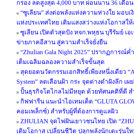
กรอง ลดสูงสุด 4,000 บาท ผ่อนนาน 36 เดือน
“ซูเลียน” ส่งต่อพลังแห่งความห่วงใย มอบ
แห่งประเทศไทย เติมแสงสว่างแห่งโอกาสให
ซูเลียน เปิดตัวสุดปัง หจก.พหุธน บุรีรัมย์ เ
ข่ายภาคอีสาน สู่ความสำเร็จยั่งยืน
“Zhulian Gala Night 2025” ปรากฏการณ์ค่ำ
เต็มเฉลิมฉลองความสำเร็จขั้นสุด
สุดยอดนวัตกรรมเอกสิทธิ์เพียงหนึ่งเดียว “Ar
System” ลดเลือนฝ้า กระ จุดด่างดำฝังลึก เผ
ปั้นธุรกิจโตไกลไม่มีหยุด ด้วยทัศนคติที่ดี
กิฟฟารีน แนะนำไอเทมเด็ด “GLUTA GLO
คอมเพล็กซ์) สำหรับผู้ที่ต้องการดูแลผิว
ZHULIAN จุดไฟฝันเยาวชนไทย เปิด “ZHUL
เติมโอกาส เปลี่ยนชีวิต ปลุกพลังนักเตะรุ่นใ