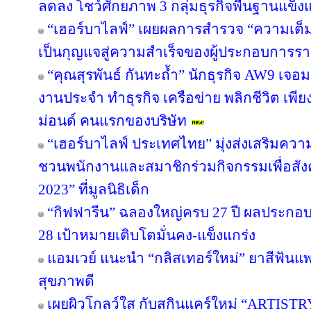
ลดลง โชว์ศักยภาพ 3 กลุ่มธุรกิจพื้นฐานแข็งแ
“เฮอร์บาไลฟ์” เผยผลการสำรวจ “ความเต็มใ
เป็นกุญแจสู่ความสำเร็จของผู้ประกอบการรา
“คุณสุรพันธ์ กันทะถ้ำ” นักธุรกิจ AW9 เจอมร
งานประจำ ทำธุรกิจ เครือข่าย พลิกชีวิต เพี
ม่อนด์ คนแรกของบริษัท
“เฮอร์บาไลฟ์ ประเทศไทย” มุ่งส่งเสริมควา
ชวนพนักงานและสมาชิกร่วมกิจกรรมเพื่อสังค
2023” ที่มูลนิธิเด็ก
“กิฟฟารีน” ฉลองใหญ่ครบ 27 ปี ผลประกอบกา
28 เป้าหมายเติบโตมั่นคง-แข็งแกร่ง
แอมเวย์ แนะนำ “กลิสเทอร์ใหม่” ยาสีฟันแพ
สุขภาพดี
เผยผิวโกลว์ใส กับสกินแคร์ใหม่ “ARTIST