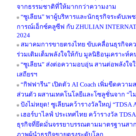
จากธรรมชาติที่ให้มากกว่าความงาม
“ซูเลียน” พาผู้บริหารและนักธุรกิจระดับเพช
การณ์เอ็กซ์คลูซีฟ กับ ZHULIAN INTE
2024
สมาคมการขายตรงไทย ขับเคลื่อนธุรกิจคว
ร่วมเติมเต็มพลังใจให้กับ มูลนิธิอนุเคราะห์ค
“ซูเลียน” ส่งต่อความอบอุ่น สานต่อพลังใจใ
เสถียรฯ
“กิฟฟารีน” เปิดตัว AI Coach เพิ่มขีดคว
ส่วนตัว ผสานเทคโนโลยีและโซลูชั่นจาก “
ปังไม่หยุด! ซูเลียนคว้ารางวัลใหญ่ “TDS
เฮอร์บาไลฟ์ ประเทศไทย คว้ารางวัล TDS
ธุรกิจที่ยึดมั่นจรรยาบรรณตามมาตรฐานสากล ต
ภาพผู้นำธุรกิจขายตรงระดับโลก