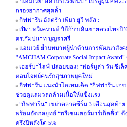
‘แอมเวย์’ อัดโปรแรงต้นปี “โปรสู้ฝุ่น PM2.5
กรองอากาศสุดล้ำ
กิฟฟารีน อัลตร้า เพียว ยูวี พลัส :
เปิดบทวิเคราะห์ วิถีก้าวเดินขายตรงไทยป
ดร.กัมปนาท บุญราศรี
แอมเวย์ ย้ำบทบาทผู้นำด้านการพัฒนาสังคมไ
"AMCHAM Corporate Social Impact Award" ต่
เฮอร์บาไลฟ์ ปล่อยของ! "ฟอร์มูล่า วัน ซีเล
ตอบโจทย์คนรักสุขภาพยุคใหม่
กิฟฟารีน แนะนำไอเทมเด็ด “กิฟฟารีน เอช เอ
ช่วยดูแลมวลกล้ามเนื้อให้แข็งแรง
“กิฟฟารีน” เขย่าตลาดซีรั่ม 3 เดือนสุดท้าย ส่
พร้อมอัดกลยุทธ์ “พรีเซนเตอร์มาร์เก็ตติ้ง” ด
ครึ่งปีหลังโต 5%