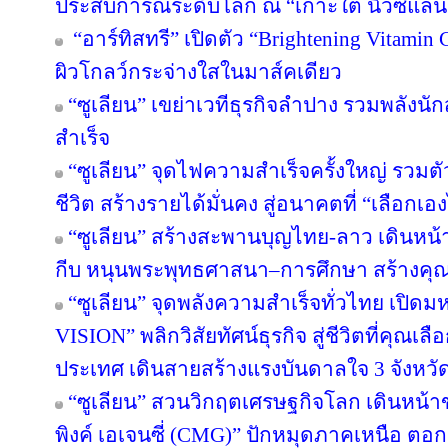
ประสบการณ์ระดับโลก ณ “เกาะใต้ นิวซีแลน
“อาร์ทิสทรี” เปิดตัว “Brightening Vitamin C
ผิวโกลว์กระจ่างใสในมาส์คเดียว
“ซูเลียน” เขย่าเวทีธุรกิจลำปาง รวมพลังนัก
สำเร็จ
“ซูเลียน” จุดไฟความสำเร็จครั้งใหญ่ รวมตั
ชีวิต สร้างรายได้มั่นคง สู่อนาคตที่ “เลือกเอง
“ซูเลียน” สร้างสะพานบุญไทย-ลาว เดินหน้า
กีบ หนุนพระพุทธศาสนา–การศึกษา สร้างคุณค่า
“ซูเลียน” จุดพลังความสำเร็จทั่วไทย เป
VISION” พลิกวิสัยทัศน์ธุรกิจ สู่ชีวิตที่คุณเล
ประเทศ เดินสายสร้างแรงบันดาลใจ 3 จังหวั
“ซูเลียน” สวนวิกฤตเศรษฐกิจโลก เดินหน้าข
พิงค์ เอเจนซี่ (CMG)” ปักหมุดภาคเหนือ ตอ