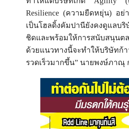
ทำให้แต่บริษัทเกิด
Agility
Resilience
(ความยืดหยุ่น) อย่
เป็นโฮลดิ้งคัมปานียังคงดูแลบริ
ชิดและพร้อมให้การสนับสนุนต
ด้วยแนวทางนี้จะทำให้บริษัทก้
รวดเร็วมากขึ้น” นายพงษ์ภาณุ 