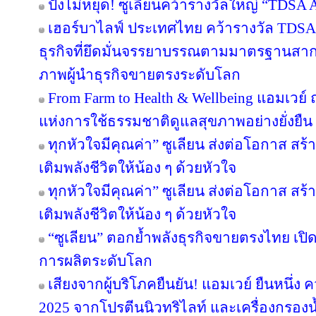
ปังไม่หยุด! ซูเลียนคว้ารางวัลใหญ่ “TDS
เฮอร์บาไลฟ์ ประเทศไทย คว้ารางวัล TDS
ธุรกิจที่ยึดมั่นจรรยาบรรณตามมาตรฐานสากล ต
ภาพผู้นำธุรกิจขายตรงระดับโลก
From Farm to Health & Wellbeing แอมเวย
แห่งการใช้ธรรมชาติดูแลสุขภาพอย่างยั่งยืน
ทุกหัวใจมีคุณค่า” ซูเลียน ส่งต่อโอกาส ส
เติมพลังชีวิตให้น้อง ๆ ด้วยหัวใจ
ทุกหัวใจมีคุณค่า” ซูเลียน ส่งต่อโอกาส ส
เติมพลังชีวิตให้น้อง ๆ ด้วยหัวใจ
“ซูเลียน” ตอกย้ำพลังธุรกิจขายตรงไทย เปิ
การผลิตระดับโลก
เสียงจากผู้บริโภคยืนยัน! แอมเวย์ ยืนหนึ่ง 
2025 จากโปรตีนนิวทริไลท์ และเครื่องกรองน้