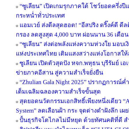
“ซูเลียน” เปิดเกมรุกภาคใต้ โชว์ยอดครึ่งป
กระหน่ำทั่วประเทศ
แอมเวย์ ส่งดีลสุดฮอต! “อีสปริง ดริ๊งค์ดี ด
กรอง ลดสูงสุด 4,000 บาท ผ่อนนาน 36 เดือน
“ซูเลียน” ส่งต่อพลังแห่งความห่วงใย มอบ
แห่งประเทศไทย เติมแสงสว่างแห่งโอกาสให
ซูเลียน เปิดตัวสุดปัง หจก.พหุธน บุรีรัมย์ เ
ข่ายภาคอีสาน สู่ความสำเร็จยั่งยืน
“Zhulian Gala Night 2025” ปรากฏการณ์ค่ำ
เต็มเฉลิมฉลองความสำเร็จขั้นสุด
สุดยอดนวัตกรรมเอกสิทธิ์เพียงหนึ่งเดียว “Ar
System” ลดเลือนฝ้า กระ จุดด่างดำฝังลึก เผ
ปั้นธุรกิจโตไกลไม่มีหยุด ด้วยทัศนคติที่ดี