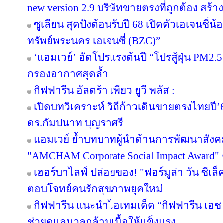
new version 2.9 บริษัทขายตรงที่ถูกต้อง สร้าง
ซูเลียน สุดปังต้อนรับปี 68 เปิดตัวเอเจนซี่น้อง
ทรัพย์พระนคร เอเจนซี่ (BZC)”
‘แอมเวย์’ อัดโปรแรงต้นปี “โปรสู้ฝุ่น PM2.5
กรองอากาศสุดล้ำ
กิฟฟารีน อัลตร้า เพียว ยูวี พลัส :
เปิดบทวิเคราะห์ วิถีก้าวเดินขายตรงไทยป
ดร.กัมปนาท บุญราศรี
แอมเวย์ ย้ำบทบาทผู้นำด้านการพัฒนาสังคมไ
"AMCHAM Corporate Social Impact Award" ต่
เฮอร์บาไลฟ์ ปล่อยของ! "ฟอร์มูล่า วัน ซีเล
ตอบโจทย์คนรักสุขภาพยุคใหม่
กิฟฟารีน แนะนำไอเทมเด็ด “กิฟฟารีน เอช เอ
ช่วยดูแลมวลกล้ามเนื้อให้แข็งแรง