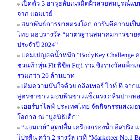
เปิดตัว 3 อาวุธลับเนรมิตผิวสวยสมบูรณ์แบบ
จาก แอมเวย์
สมาพันธ์การขายตรงโลก การันตีความเป
ไทย มอบรางวัล “มาตรฐานสมาคมการขายตรง
ประจำปี 2024”
แคมเปญลดน้ำหนัก “BodyKey Challenge ครั้ง
ชวนท้าหุ่น Fit พิชิต Fuji ร่วมชิงรางวัลแพ็กเ
รวมกว่า 20 ล้านบาท
เติมความมั่นใจด้วย กลิสเทอร์ ไวท์ ที จา
สูตรชาขาว มอบฟันขาวแข็งแรง กลิ่นปาก
เฮอร์บาไลฟ์ ประเทศไทย จัดกิจกรรมส่งม
โอกาส ณ “มูลนิธิเด็ก”
“แอมเวย์” สุดปลื้ม เครื่องกรองน้ำ อีสปริง
โปรตีน คว้า 2 รางวัล เวที “Marketeer No.1 Br