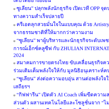
เติบโตอย่างยั่งยืน
ซูเลียน” ปลุกพลังนักธุรกิจ เปิดเวที OPP จุด
ทางความสำเร็จปลายปี
ครีเอตลุกสวยมั่นใจในแบบคุณ ด้วย Artist
จากธรรมชาติที่ให้มากกว่าความงาม
“ซูเลียน” พาผู้บริหารและนักธุรกิจระดับเพช
การณ์เอ็กซ์คลูซีฟ กับ ZHULIAN INTE
2024
สมาคมการขายตรงไทย ขับเคลื่อนธุรกิจคว
ร่วมเติมเต็มพลังใจให้กับ มูลนิธิอนุเคราะห์ค
“ซูเลียน” ส่งต่อความอบอุ่น สานต่อพลังใจใ
เสถียรฯ
“กิฟฟารีน” เปิดตัว AI Coach เพิ่มขีดคว
ส่วนตัว ผสานเทคโนโลยีและโซลูชั่นจาก “