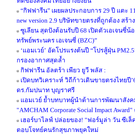
ที่ดีของสังคมไทยอย่างยั่งยืน
“กิฟฟารีน” เผยผลประกอบการ 29 ปี แตะ 11
new version 2.9 บริษัทขายตรงที่ถูกต้อง สร้าง
ซูเลียน สุดปังต้อนรับปี 68 เปิดตัวเอเจนซี่น้อง
ทรัพย์พระนคร เอเจนซี่ (BZC)”
‘แอมเวย์’ อัดโปรแรงต้นปี “โปรสู้ฝุ่น PM2.5
กรองอากาศสุดล้ำ
กิฟฟารีน อัลตร้า เพียว ยูวี พลัส :
เปิดบทวิเคราะห์ วิถีก้าวเดินขายตรงไทยป
ดร.กัมปนาท บุญราศรี
แอมเวย์ ย้ำบทบาทผู้นำด้านการพัฒนาสังคมไ
"AMCHAM Corporate Social Impact Award" ต่
เฮอร์บาไลฟ์ ปล่อยของ! "ฟอร์มูล่า วัน ซีเล
ตอบโจทย์คนรักสุขภาพยุคใหม่