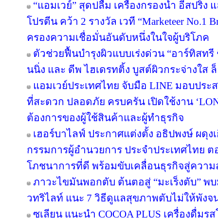
“แอมเวย์” สุดปลื้ม เครื่องกรองน้ำ อีสปริง
โปรตีน คว้า 2 รางวัล เวที “Marketeer No.1 Br
ครองความเชื่อมั่นอันดับหนึ่งในใจผู้บริโภค
ตัวช่วยฟื้นบำรุงผิวแบบเร่งด่วน “อาร์ทิสทรี
นนิ่ง และ ดีพ ไฮเดรทติ้ง บูสต์ผิวกระจ่างใส ล็
แอมเวย์ประเทศไทย จับมือ LINE มอบประสบ
ที่สะดวก ปลอดภัย ครบครัน เปิดใช้งาน ‘LON
ต้องการของผู้ใช้สินค้าและผู้ทำธุรกิจ
เฮอร์บาไลฟ์ ประกาศแต่งตั้ง อธิปพงษ์ ผดุง
กรรมการผู้อำนวยการ ประจำประเทศไทย ตอกย
โภชนาการที่ดี พร้อมขับเคลื่อนธุรกิจสู่ความ
ภาวะไขมันพอกตับ ต้นตอสู่ “มะเร็งตับ” พ
วทริไลท์ แนะ 7 วิธีดูแลสุขภาพตับไม่ให้พังจ
ซูเลียน แนะนำ COCOA PLUS เครื่องดื่มรสโ