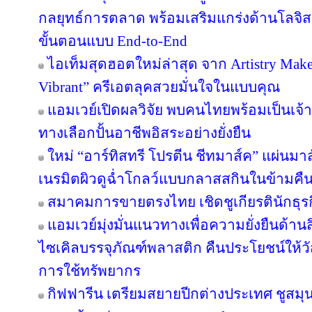
กลยุทธ์การตลาด พร้อมเสริมแกร่งด้านโลจิสต
ขั้นตอนแบบ End-to-End
ไอเท็มสุดฮอตใหม่ล่าสุด จาก Artistry Ma
Vibrant” ครีเอตลุคสวยมั่นใจในแบบคุณ
แอมเวย์เปิดผลวิจัย พบคนไทยพร้อมเป็นเจ้าข
ทางเลือกปั้นอาชีพอิสระอย่างยั่งยืน
ใหม่ “อาร์ทิสทรี โปรตีน ชีทมาส์ค” แผ่นม
เนรมิตผิวดูฉ่ำโกลว์แบบกลาสสกินในข้ามคืน
สมาคมการขายตรงไทย เชิดชูเกียรตินักธุรก
แอมเวย์มุ่งมั่นแนวทางเพื่อความยั่งยืนด้านส
ไซเคิลบรรจุภัณฑ์พลาสติก คืนประโยชน์ให้ว
การใช้ทรัพยากร
กิฟฟารีน เตรียมสยายปีกต่างประเทศ ชูสม