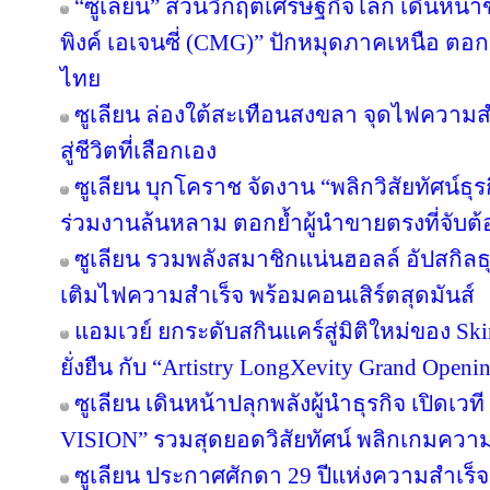
“ซูเลียน” สวนวิกฤตเศรษฐกิจโลก เดินหน้าข
พิงค์ เอเจนซี่ (CMG)” ปักหมุดภาคเหนือ ตอ
ไทย
ซูเลียน ล่องใต้สะเทือนสงขลา จุดไฟความสำเ
สู่ชีวิตที่เลือกเอง
ซูเลียน บุกโคราช จัดงาน “พลิกวิสัยทัศน์ธุรกิ
ร่วมงานล้นหลาม ตอกย้ำผู้นำขายตรงที่จับต้อ
ซูเลียน รวมพลังสมาชิกแน่นฮอลล์ อัปสกิล
เติมไฟความสำเร็จ พร้อมคอนเสิร์ตสุดมันส์
แอมเวย์ ยกระดับสกินแคร์สู่มิติใหม่ของ Sk
ยั่งยืน กับ “Artistry LongXevity Grand Open
ซูเลียน เดินหน้าปลุกพลังผู้นำธุรกิจ เปิ
VISION” รวมสุดยอดวิสัยทัศน์ พลิกเกมความสำเ
ซูเลียน ประกาศศักดา 29 ปีแห่งความสำเร็