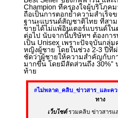
Best Seller
ของกิฟฟารีน และเ
Champion
ที่ครองใจผู้บริโภคม
ถือเป็น
การตอกย้ำความสำเร็จขอ
ฐานะแบรนด์สัญชาติไทย ที่ส
ขายได้ไม่แพ้อินเตอร์แบรนด์ใน
ต่อไป นับจากนี้บริษัทฯ ต้องกา
เป็น
Unisex
เพราะปัจจุบันกลุ่ม
หญิงผู้ชาย โดยในช่วง 2-3 ปีที่
ชัดว่าผู้ชายให้ความสำคัญกับกา
มากขึ้น โดยมีสัดส่วนถึง 30
%
”
ท้าย
#
ไม่พลาด
_
คลิบ
_
ข่าวสาร
_
และควา
ทาง
เว็บไซต์
รวมคลิบ ข่าวสารแล