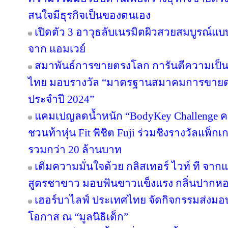
สนใจมีธุรกิจเป็นของตนเอง
เปิดตัว 3 อาวุธลับเนรมิตผิวสวยสมบูรณ์แบบ
จาก แอมเวย์
สมาพันธ์การขายตรงโลก การันตีความเป
ไทย มอบรางวัล “มาตรฐานสมาคมการขายตรง
ประจำปี 2024”
แคมเปญลดน้ำหนัก “BodyKey Challenge ครั้ง
ชวนท้าหุ่น Fit พิชิต Fuji ร่วมชิงรางวัลแพ็กเ
รวมกว่า 20 ล้านบาท
เติมความมั่นใจด้วย กลิสเทอร์ ไวท์ ที จา
สูตรชาขาว มอบฟันขาวแข็งแรง กลิ่นปาก
เฮอร์บาไลฟ์ ประเทศไทย จัดกิจกรรมส่งม
โอกาส ณ “มูลนิธิเด็ก”