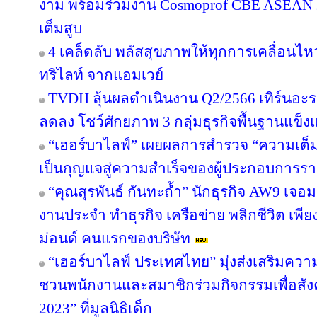
งาม พร้อมร่วมงาน Cosmoprof CBE ASEAN 
เต็มสูบ
4 เคล็ดลับ พลัสสุขภาพให้ทุกการเคลื่อนไห
ทริไลท์ จากแอมเวย์
TVDH ลุ้นผลดำเนินงาน Q2/2566 เทิร์นอ
ลดลง โชว์ศักยภาพ 3 กลุ่มธุรกิจพื้นฐานแข็งแ
“เฮอร์บาไลฟ์” เผยผลการสำรวจ “ความเต็มใ
เป็นกุญแจสู่ความสำเร็จของผู้ประกอบการรา
“คุณสุรพันธ์ กันทะถ้ำ” นักธุรกิจ AW9 เจอมร
งานประจำ ทำธุรกิจ เครือข่าย พลิกชีวิต เพี
ม่อนด์ คนแรกของบริษัท
“เฮอร์บาไลฟ์ ประเทศไทย” มุ่งส่งเสริมควา
ชวนพนักงานและสมาชิกร่วมกิจกรรมเพื่อสังค
2023” ที่มูลนิธิเด็ก