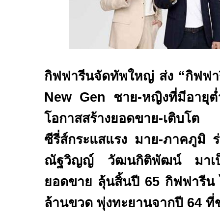
กิฟฟารีนจัดทัพใหญ่ ส่ง “กิฟฟ
New Gen
ชาย-หญิงที่มีอายุ
โอกาสสร้างยอดขาย-เติบโต 
ซีรี่ส์กระแสแรง มาย-
ภาคภูมิ 
ณัฐวิญญ์ วัฒนกิติพัฒน์
มาเป
ยอดขาย ลุ้นสิ้นปี 65 กิฟฟาร
ล้านขวด
พุ่งทะยานจากปี 64 ที