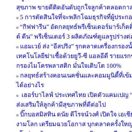
สุขภาพ ขายดีติดอันดับถูกใจลูกค้าตลอดกา
5 การตัดสินใจที่จะพลิกโฉมธุรกิจที่ผู้ป
“กิฟฟารีน” อัดกลยุทธ์พรีเซ็นเตอร์มาร์เก็ตติ
ต์ ดีน” พรีเซ็นเตอร์ 3 ผลิตภัณฑ์ดูแลรูปร่างต
แอมเวย์ ส่ง “อีสปริง” รุกตลาดเครื่องกรองน
เทคโนโลยีฆ่าเชื้อด้วยยูวี-ซี แอลอีดี ราย
กรองไมโครพลาสติก มั่นใจเติบโต 100%
กลยุทธ์สร้างคอนเนคชั่นและคอมมูนิตี้ที่เข้มแ
ได้อย่างไร
เฮอร์บาไลฟ์ ประเทศไทย เปิดตัวแคมเปญ “ล่า
ส่งเสริมให้ลูกค้ามีสุขภาพที่ดีต่อไป
บิ๊กบอสมิสทิน ดนัย ดีโรจน์วงศ์ เปิดใจ เอเช
งามโลก เตรียมฉวยโอกาส บุกตลาดครั้งใหญ่ 