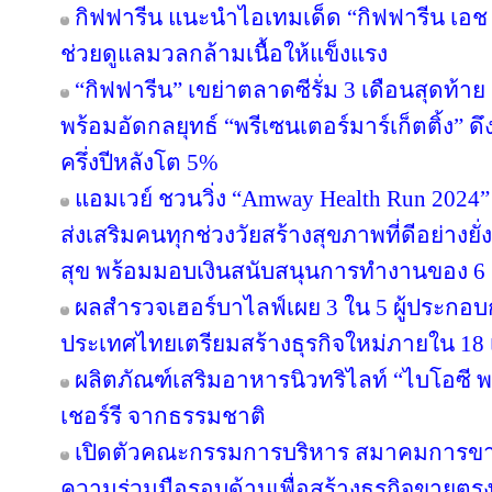
กิฟฟารีน แนะนำไอเทมเด็ด “กิฟฟารีน เอช เอ
ช่วยดูแลมวลกล้ามเนื้อให้แข็งแรง
“กิฟฟารีน” เขย่าตลาดซีรั่ม 3 เดือนสุดท้าย ส่
พร้อมอัดกลยุทธ์ “พรีเซนเตอร์มาร์เก็ตติ้ง” ด
ครึ่งปีหลังโต 5%
แอมเวย์ ชวนวิ่ง “Amway Health Run 2024” 
ส่งเสริมคนทุกช่วงวัยสร้างสุขภาพที่ดีอย่าง
สุข พร้อมมอบเงินสนับสนุนการทำงานของ 6 ม
ผลสำรวจเฮอร์บาไลฟ์เผย 3 ใน 5 ผู้ประกอ
ประเทศไทยเตรียมสร้างธุรกิจใหม่ภายใน 18 
ผลิตภัณฑ์เสริมอาหารนิวทริไลท์ “ไบโอซี
เชอร์รี จากธรรมชาติ
เปิดตัวคณะกรรมการบริหาร สมาคมการขา
ความร่วมมือรอบด้านเพื่อสร้างธุรกิจขายตรงให