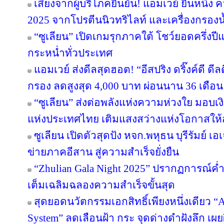
เสียงจากผู้บริโภคยืนยัน! แอมเวย์ ยืนหนึ่ง 
2025 จากโปรตีนนิวทริไลท์ และเครื่องกรองน้
“ซูเลียน” เปิดเกมรุกภาคใต้ โชว์ยอดครึ่งป
กระหน่ำทั่วประเทศ
แอมเวย์ ส่งดีลสุดฮอต! “อีสปริง ดริ๊งค์ดี ด
กรอง ลดสูงสุด 4,000 บาท ผ่อนนาน 36 เดือน
“ซูเลียน” ส่งต่อพลังแห่งความห่วงใย มอบ
แห่งประเทศไทย เติมแสงสว่างแห่งโอกาสให
ซูเลียน เปิดตัวสุดปัง หจก.พหุธน บุรีรัมย์ เ
ข่ายภาคอีสาน สู่ความสำเร็จยั่งยืน
“Zhulian Gala Night 2025” ปรากฏการณ์ค่ำ
เต็มเฉลิมฉลองความสำเร็จขั้นสุด
สุดยอดนวัตกรรมเอกสิทธิ์เพียงหนึ่งเดียว “Ar
System” ลดเลือนฝ้า กระ จุดด่างดำฝังลึก เผ