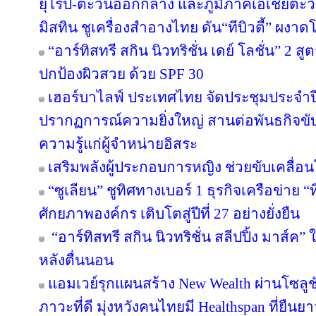
ยุโรป-ตะวันออกกลาง และภูมิภาคเอเชียตะวั
มิสทิน ชูเครื่องสำอางไทย ดัน“ทีบิวตี้” ผงาด
“อาร์ทิสทรี สกิน นิวทริชั่น เดย์ โลชั่น” 2
ปกป้องผิวสวย ด้วย SPF 30
เฮอร์บาไลฟ์ ประเทศไทย จัดประชุมประจำปี 
ปรากฏการณ์ความยิ่งใหญ่ สานต่อพันธกิจขับ
ความรู้แก่ผู้จำหน่ายอิสระ
เสริมพลังผู้ประกอบการหญิง ช่วยขับเคลื่อ
“ซูเลียน” ชูทิศทางเบอร์ 1 ธุรกิจเครือข่าย “
ศักยภาพองค์กร เติบโตสู่ปีที่ 27 อย่างยั่งยืน
“อาร์ทิสทรี สกิน นิวทริชั่น สลีปปิ้ง มาส์ค” 
หลังตื่นนอน
แอมเวย์รุกแผนสร้าง New Wealth ผ่านโซลูช
ภาวะที่ดี มุ่งหวังคนไทยมี Healthspan ที่ยืนย