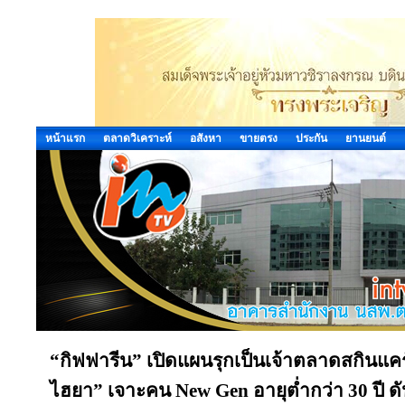
หน้าแรก
ตลาดวิเคราะห์
อสังหา
ขายตรง
ประกัน
ยานยนต์
“กิฟฟารีน” เปิดแผนรุกเป็นเจ้าตลาดสกินแคร
ไฮยา” เจาะคน New Gen อายุต่ำกว่า 30 ปี ดั