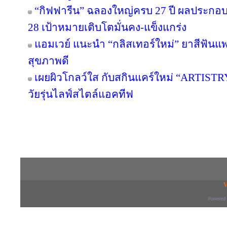
“กิฟฟารีน” ฉลองใหญ่ครบ 27 ปี ผลประกอบกา
28 เป้าหมายเติบโตมั่นคง-แข็งแกร่ง
แอมเวย์ แนะนำ “กลิสเทอร์ใหม่” ยาสีฟันแพ
สุขภาพดี
เผยผิวโกลว์ใส กับสกินแคร์ใหม่ “ARTIST
วัยรุ่นไลฟ์สไตล์แอคทีฟ
Copyright © 2016 inTV co.,Ltd. All Right
V