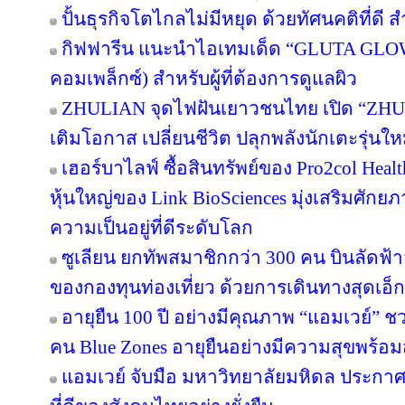
ปั้นธุรกิจโตไกลไม่มีหยุด ด้วยทัศนคติที่ดี
กิฟฟารีน แนะนำไอเทมเด็ด “GLUTA GLO
คอมเพล็กซ์) สำหรับผู้ที่ต้องการดูแลผิว
ZHULIAN จุดไฟฝันเยาวชนไทย เปิด “ZHUL
เติมโอกาส เปลี่ยนชีวิต ปลุกพลังนักเตะรุ่นใ
เฮอร์บาไลฟ์ ซื้อสินทรัพย์ของ Pro2col Healt
หุ้นใหญ่ของ Link BioSciences มุ่งเสริมศั
ความเป็นอยู่ที่ดีระดับโลก
ซูเลียน ยกทัพสมาชิกกว่า 300 คน บินลัดฟ้า
ของกองทุนท่องเที่ยว ด้วยการเดินทางสุดเอ็ก
อายุยืน 100 ปี อย่างมีคุณภาพ “แอมเวย์” ชว
คน Blue Zones อายุยืนอย่างมีความสุขพร้อม
แอมเวย์ จับมือ มหาวิทยาลัยมหิดล ประกาศคว