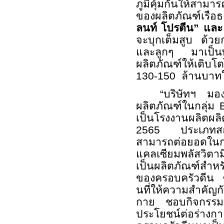
ภูมิคุ้มกันให้สามา
ของผลิตภัณฑ์เรือ
ลนท์ โปรตีน” และ 
จะบุกเต็มสูบ ด้วย
และลูกๆ มาเป็นพร
ผลิตภัณฑ์ให้เติบ
130
-
150
ล้านบาทใ
“บริษัทฯ มอง
ผลิตภัณฑ์ในกลุ่ม
เป็นโรงงานผลิตผลิต
2565
ประเภทส
สามารถต่อยอดใ
แคลเซียมพลัสวิตาม
เป็นผลิตภัณฑ์สำหร
ของครอบครัวดีน ซึ่
นที่ให้ความสำคัญ
กาย ชอบกิจกร
ประโยชน์ต่อร่าง