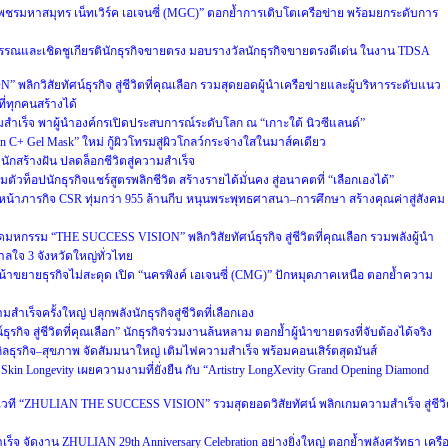
 “เพชรมหาสมุทร เน็ทเวิร์ค เอเจนซี่ (MGC)” ตอกย้ำการเติบโตเครือข่าย พร้อมยกระดับการ
ณและเชิดชูเกียรตินักธุรกิจขายตรง มอบรางวัลนักธุรกิจขายตรงดีเด่น ในงาน TDSA
 พลิกวิสัยทัศน์ธุรกิจ สู่ชีวิตที่คุณเลือก รวมสุดยอดผู้นำเครือข่ายและผู้บริหารระดับแนว
ี่ทุกคนสร้างได้
เร็จ พาผู้นำองค์กรเปิดประสบการณ์ระดับโลก ณ “เกาะใต้ นิวซีแลนด์”
min C+ Gel Mask” ใหม่ กู้ผิวโทรมสู่ผิวโกลว์กระจ่างใสในมาส์คเดียว
งนักสร้างฝัน ปลดล็อกชีวิตสู่ความสำเร็จ
ตัวท็อปนักธุรกิจแชร์สูตรพลิกชีวิต สร้างรายได้มั่นคง สู่อนาคตที่ “เลือกเองได้”
หน้าภารกิจ CSR ทุ่มกว่า 955 ล้านกีบ หนุนพระพุทธศาสนา–การศึกษา สร้างคุณค่าสู่สังคม
ิดมหกรรม “THE SUCCESS VISION” พลิกวิสัยทัศน์ธุรกิจ สู่ชีวิตที่คุณเลือก รวมพลังผู้นำ
ลใจ 3 จังหวัดใหญ่ทั่วไทย
น้าขยายธุรกิจไม่สะดุด เปิด “นครพิงค์ เอเจนซี่ (CMG)” ปักหมุดภาคเหนือ ตอกย้ำความ
ำเร็จครั้งใหญ่ ปลุกพลังนักธุรกิจสู่ชีวิตที่เลือกเอง
ธุรกิจ สู่ชีวิตที่คุณเลือก” นักธุรกิจร่วมงานล้นหลาม ตอกย้ำผู้นำขายตรงที่จับต้องได้จริง
ิลธุรกิจ–สุขภาพ จัดสัมมนาใหญ่ เติมไฟความสำเร็จ พร้อมคอนเสิร์ตสุดมันส์
 Skin Longevity เผยความงามที่ยั่งยืน กับ “Artistry LongXevity Grand Opening Diamond
เปิดเวที “ZHULIAN THE SUCCESS VISION” รวมสุดยอดวิสัยทัศน์ พลิกเกมความสำเร็จ สู่ชีว
ร็จ จัดงาน ZHULIAN 29th Anniversary Celebration อย่างยิ่งใหญ่ ตอกย้ำพลังศรัทธา เครื