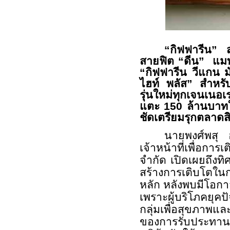
“
กิฟฟารีน” ส
สายฟิต “ดีน”
แมท
“กิฟฟารีน วีแกน 
ไฮท์ พลัส” สำหรับ
รุ่นใหม่ทุก
เจนเนอเร
แตะ 150 ล้านบาทใน
ชัดเตรียมรุกตลาด
ส
นายพงศ์พสุ 
เจ้าหน้าที่เพื่อกา
จำกัด เปิดเผยถึงท
สร้างการเติบโตในก
หลัก หลังพบมีโอ
เพราะผู้บริโภคยุค
กลุ่มเพื่อสุขภาพ
ของการรับประทานโป