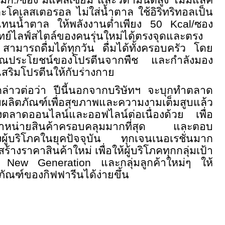
 มก./ซอง มีแคลเซียม และวิตามินดีสูง ไม่มีแลค
ะโคเลสเตอรอล ไม่ใส่น้ำตาล ใช้อิริทริทอลเป็น
ทนน้ำตาล ให้พลังงานต่ำเพียง 50
Kcal/
ซอง
ไลฟ์สไตล์ของคนรุ่นใหม่ได้ตรงจุดและตรง
 สามารถดื่มได้ทุกวัน ดื่มได้ทั้งครอบครัว โดย
ารคุณประโยชน์ของโปรตีนจากพืช และกำลังมอง
สริมโปรตีนให้กับร่างกาย
กล่าวต่อว่า ปีนี้นอกจากบริษัทฯ จะบุกทำตลาด
ุ่มผลิตภัณฑ์เพื่อสุขภาพและความงามเต็มสูบแล้ว
างตลาดออนไลน์และออฟไลน์ต่อเนื่องด้วย เพื่อ
ดจำหน่ายสินค้าครอบคลุมมากที่สุด และตอบ
ผู้บริโภคในยุคปัจจุบัน ทุกเจนเนอเรชั่นมาก
ร้างราคาสินค้าใหม่ เพื่อให้ผู้บริโภคทุกกลุ่มเป้า
New Generation
และกลุ่มลูกค้าใหม่ๆ ให้
ภัณฑ์ของกิฟฟารีนได้ง่ายขึ้น