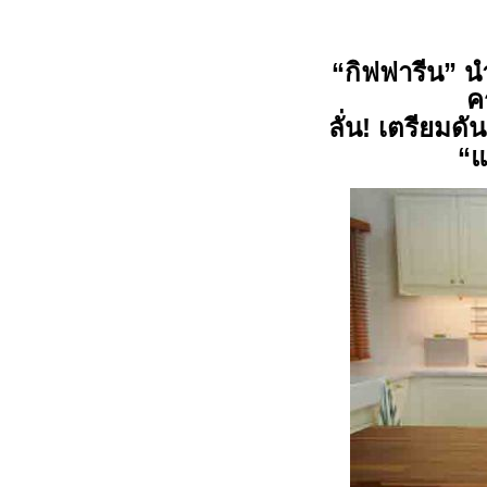
“กิฟฟารีน” น
ค
ลั่น
!
เตรียมดั
“แ