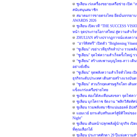
ซูเลียน เร่งเครื่องขยายเครือข่าย เปิด
สนับสนุนสมาชิก
สมาคมการขายตรงไทย ยึดมั่นจรรยาบรร
AWARDS 2026
ซูเลียน เปิดเวที “THE SUCCESS VISION”
หน้า จุดประกายโอกาสใหม่ สู่ความสำเร็จท
ZHULIAN สร้างปรากฏการณ์แห่งความสำ
“อาร์ทิสทรี” เปิดตัว “Brightening Vita
“ซูเลียน” เขย่าเวทีธุรกิจลำปาง รวมพลั
“ซูเลียน” จุดไฟความสำเร็จครั้งใหญ่ รวม
“ซูเลียน” สร้างสะพานบุญไทย-ลาว เดิน
อย่างยั่งยืน
“ซูเลียน” จุดพลังความสำเร็จทั่วไทย เป
ธุรกิจระดับประเทศ เดินสายสร้างแรงบันดา
“ซูเลียน” สวนวิกฤตเศรษฐกิจโลก เดินห
แข็งแกร่งเครือข่ายไทย
ซูเลียน ล่องใต้สะเทือนสงขลา จุดไฟความส
ซูเลียน บุกโคราช จัดงาน “พลิกวิสัยทัศน์
ซูเลียน รวมพลังสมาชิกแน่นฮอลล์ อัปสก
แอมเวย์ ยกระดับสกินแคร์สู่มิติใหม่ของ
Night”
ซูเลียน เดินหน้าปลุกพลังผู้นำธุรกิจ 
ที่คุณเลือกได้
ซูเลียน ประกาศศักดา 29 ปีแห่งความสำเ