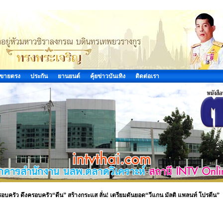
ขายตรง
ประกัน
ยานยนต์
คุ้ยข่าวบันเทิง
ติดต่อเรา
บครัว ดึงครอบครัว“ดีน” สร้างกระแส ลั่น! เตรียมดันยอด“วีแกน มัลติ แพลนท์ โปรตีน”