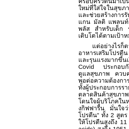
ครอบครัวดีนมาเป็
ใหม่ที่ใส่ใจในสุขภ
และช่วยสร้างการร
แกน มัลติ แพลนท์
พลัส สำหรับเด็ก ร
เติบโตได้ตามเป้าหม
แต่อย่างไร
อาหารเสริมโปรตีน 
และรุนแรงมากขึ้น
Covid
ประกอบกั
ดูแลสุขภาพ ควบคุ
พอต่อความต้องกา
ทั้งผู้ประกอบการร
ตลาดสินค้าสุขภ
โดนใจผู้บริโภคใน
งกิฟฟารีน มั่นใจ
โปรตีน” ทั้ง 2 สูต
ให้โปรตีนสูงถึง 1