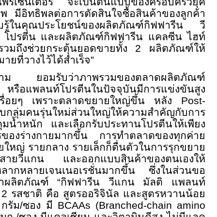
นพรีเซ็นเตอร์ จะเป็นต้นแบบของครอบครัวยุค
าพ มีอิทธิพลต่อการตัดสินใจซื้อสินค้าของลูกค้า
ับรู้ในคุณประโยชน์ของผลิตภัณฑ์กิฟฟารีน วี
 โปรตีน และผลิตภัณฑ์กิฟฟารีน แคลซีน ไฮท์
วมถึงช่วยกระตุ้นยอดขายทั้ง 2 ผลิตภัณฑ์ให้
ายที่วางไว้ได้สำเร็จ”
ก็ตาม ยอมรับว่าภาพรวมของตลาดผลิตภัณฑ์
หรือแพลนท์โปรตีนในปัจจุบันมีการแข่งขันสูง
เรื่อยๆ เพราะตลาดขยายใหญ่ขึ้น หลัง
Post-
บกลุ่มคนรุ่นใหม่ส่วนใหญ่ให้ความสำคัญกับการ
มน้ำหนัก และเลือกรับประทานโปรตีนให้เพียง
รของร่างกายมากขึ้น การทำตลาดของทุกค่าย
ายใหญ่ รายกลาง รายเล็กก็ตื่นตัวในการรุกขยาย
าพสายวีแกน และออกแบบสินค้าของตนเองให้
หลากหลายเจนเนอเรชั่นมากขึ้น ซึ่งในส่วนขอ
ว่าผลิตภัณฑ์ “กิฟฟารีน วีแกน มัลติ แพลนท์
ร 2 รสชาติ คือ สูตรออริจินัล และสูตรหวานน้อย
1 กรัม/ซอง มี
BCAAs (Branched-chain amino