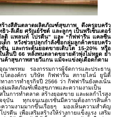
ร้างสีสันตลาดผลิตภัณฑ์สุขภาพ ดึงครอบครัว
ธิว-ลีเดีย ศรัณย์รัชต์ และลูกๆ
เป็นพรีเซ็นเตอร์
มัลติ แพลนท์ โปรตีน” และ “กิฟฟารีน แคลซีน
เด็ก หวัง
ช่วยปลุกกำลังซื้อกลุ่มลูกค้าครอบครัว
ชั่น และ
กระตุ้นยอดขายเติบโต 15-20
%
หรือ
สิ้นปี 66 หลังพบตลาดขยายตัวพุ่งไม่หยุด ย้ำ
ินค้าสุขภาพ
สายวีแกน แม้จะแข่งดุเดือดก็ตาม
อุณาพรหม รองกรรมการผู้จัดการและประธาน
รเติบโตองค์กร บริษัท กิฟฟารีน สกายไลน์ ยูนิตี้
ิศทางการทำธุรกิจปี 2566 ว่า
กิฟฟารีนยังคงเน้น
ลุ่มผลิตภัณฑ์เพื่อสุขภาพและความงามเป็น
กาสในการทำตลาด สร้างยอดขาย และผลกำไรสูง
ปัจจุบัน ทุกเจนเนอเรชั่นมีความต้องการสินค้า
และความงามมากขึ้นเรื่อยๆ มองเห็นความสำคัญ
รตีน เพื่อเสริมสร้างให้ร่างกายแข็งแรง เสริม