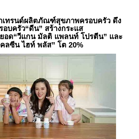
ำเทรนด์ผลิตภัณฑ์สุขภาพครอบครัว ดึง
รอบครัว“ดีน” สร้างกระแส
นยอด
“วีแกน มัลติ แพลนท์ โปรตีน” และ
คลซีน ไฮท์ พลัส”
โต 20
%