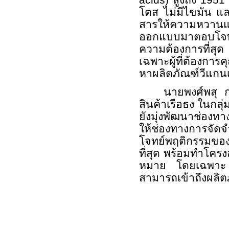
acids)
สูงถึง 1951
โตส ไม่มีไขมัน แล
สารให้ความหวานแ
ออกแบบมาตอบโจทย์
ความต้องการที่สุด
เฉพาะผู้ที่ต้องก
หาผลิตภัณฑ์วีแกนเ
นาย
พงศ์พสุ
สินค้าเรือธง ในกล
ยังมุ่งพัฒนาช่องท
ให้ช่องทางการจั
โจทย์พฤติกรรมของ
ที่สุด พร้อมทำโครงส
หมาย โดยเฉพาะ
สามารถเข้าถึงผลิต