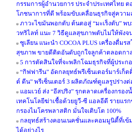
กรรมการผู้อำนวยการ ประจำประเทศไทย ตอกย
โภชนาการที่ดี พร้อมขับเคลื่อนธุรกิจสู่ความ
ภาวะไขมันพอกตับ ต้นตอสู่ “มะเร็งตับ” พ
วทริไลท์ แนะ 7 วิธีดูแลสุขภาพตับไม่ให้พังจ
ซูเลียน แนะนำ COCOA PLUS เครื่องดื่มรสโ
สุขภาพ ขายดีติดอันดับถูกใจลูกค้าตลอดกา
5 การตัดสินใจที่จะพลิกโฉมธุรกิจที่ผู้ป
“กิฟฟารีน” อัดกลยุทธ์พรีเซ็นเตอร์มาร์เก็ตติ
ต์ ดีน” พรีเซ็นเตอร์ 3 ผลิตภัณฑ์ดูแลรูปร่างต
แอมเวย์ ส่ง “อีสปริง” รุกตลาดเครื่องกรองน
เทคโนโลยีฆ่าเชื้อด้วยยูวี-ซี แอลอีดี ราย
กรองไมโครพลาสติก มั่นใจเติบโต 100%
กลยุทธ์สร้างคอนเนคชั่นและคอมมูนิตี้ที่เข้มแ
ได้อย่างไร