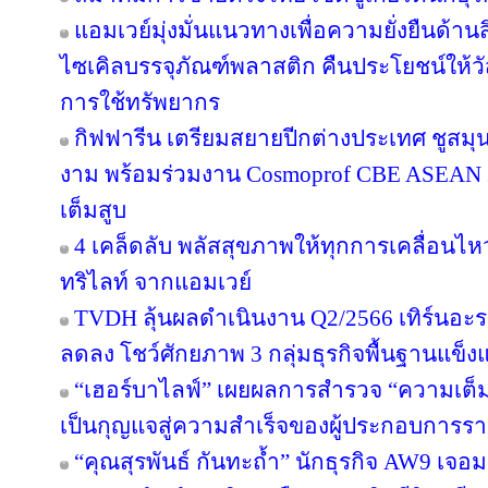
แอมเวย์มุ่งมั่นแนวทางเพื่อความยั่งยืนด้านส
ไซเคิลบรรจุภัณฑ์พลาสติก คืนประโยชน์ให้ว
การใช้ทรัพยากร
กิฟฟารีน เตรียมสยายปีกต่างประเทศ ชูสม
งาม พร้อมร่วมงาน Cosmoprof CBE ASEAN 
เต็มสูบ
4 เคล็ดลับ พลัสสุขภาพให้ทุกการเคลื่อนไห
ทริไลท์ จากแอมเวย์
TVDH ลุ้นผลดำเนินงาน Q2/2566 เทิร์นอ
ลดลง โชว์ศักยภาพ 3 กลุ่มธุรกิจพื้นฐานแข็งแ
“เฮอร์บาไลฟ์” เผยผลการสำรวจ “ความเต็มใ
เป็นกุญแจสู่ความสำเร็จของผู้ประกอบการรา
“คุณสุรพันธ์ กันทะถ้ำ” นักธุรกิจ AW9 เจอมร