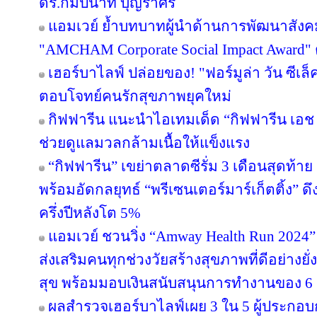
ดร.กัมปนาท บุญราศรี
แอมเวย์ ย้ำบทบาทผู้นำด้านการพัฒนาสังคมไ
"AMCHAM Corporate Social Impact Award" ต่
เฮอร์บาไลฟ์ ปล่อยของ! "ฟอร์มูล่า วัน ซีเล
ตอบโจทย์คนรักสุขภาพยุคใหม่
กิฟฟารีน แนะนำไอเทมเด็ด “กิฟฟารีน เอช เอ
ช่วยดูแลมวลกล้ามเนื้อให้แข็งแรง
“กิฟฟารีน” เขย่าตลาดซีรั่ม 3 เดือนสุดท้าย ส่
พร้อมอัดกลยุทธ์ “พรีเซนเตอร์มาร์เก็ตติ้ง” ด
ครึ่งปีหลังโต 5%
แอมเวย์ ชวนวิ่ง “Amway Health Run 2024” 
ส่งเสริมคนทุกช่วงวัยสร้างสุขภาพที่ดีอย่าง
สุข พร้อมมอบเงินสนับสนุนการทำงานของ 6 ม
ผลสำรวจเฮอร์บาไลฟ์เผย 3 ใน 5 ผู้ประกอ