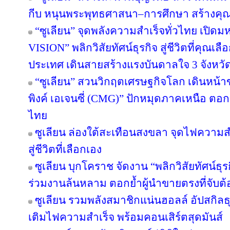
กีบ หนุนพระพุทธศาสนา–การศึกษา สร้างคุณค่า
“ซูเลียน” จุดพลังความสำเร็จทั่วไทย เป
VISION” พลิกวิสัยทัศน์ธุรกิจ สู่ชีวิตที่คุณเล
ประเทศ เดินสายสร้างแรงบันดาลใจ 3 จังหวั
“ซูเลียน” สวนวิกฤตเศรษฐกิจโลก เดินหน้าข
พิงค์ เอเจนซี่ (CMG)” ปักหมุดภาคเหนือ ตอ
ไทย
ซูเลียน ล่องใต้สะเทือนสงขลา จุดไฟความสำเ
สู่ชีวิตที่เลือกเอง
ซูเลียน บุกโคราช จัดงาน “พลิกวิสัยทัศน์ธุรกิ
ร่วมงานล้นหลาม ตอกย้ำผู้นำขายตรงที่จับต้อ
ซูเลียน รวมพลังสมาชิกแน่นฮอลล์ อัปสกิล
เติมไฟความสำเร็จ พร้อมคอนเสิร์ตสุดมันส์