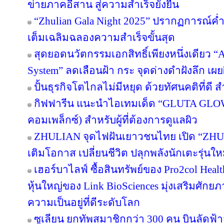
ข่ายภาคอีสาน สู่ความสำเร็จยั่งยืน
“Zhulian Gala Night 2025” ปรากฏการณ์ค่ำ
เต็มเฉลิมฉลองความสำเร็จขั้นสุด
สุดยอดนวัตกรรมเอกสิทธิ์เพียงหนึ่งเดียว “Ar
System” ลดเลือนฝ้า กระ จุดด่างดำฝังลึก เผ
ปั้นธุรกิจโตไกลไม่มีหยุด ด้วยทัศนคติที่ดี
กิฟฟารีน แนะนำไอเทมเด็ด “GLUTA GLO
คอมเพล็กซ์) สำหรับผู้ที่ต้องการดูแลผิว
ZHULIAN จุดไฟฝันเยาวชนไทย เปิด “ZHUL
เติมโอกาส เปลี่ยนชีวิต ปลุกพลังนักเตะรุ่นใ
เฮอร์บาไลฟ์ ซื้อสินทรัพย์ของ Pro2col Healt
หุ้นใหญ่ของ Link BioSciences มุ่งเสริมศั
ความเป็นอยู่ที่ดีระดับโลก
ซูเลียน ยกทัพสมาชิกกว่า 300 คน บินลัดฟ้า