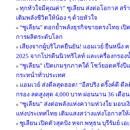
ทุกหัวใจมีคุณค่า” ซูเลียน ส่งต่อโอกาส ส
เติมพลังชีวิตให้น้อง ๆ ด้วยหัวใจ
“ซูเลียน” ตอกย้ำพลังธุรกิจขายตรงไทย เปิ
การผลิตระดับโลก
เสียงจากผู้บริโภคยืนยัน! แอมเวย์ ยืนหนึ่ง 
2025 จากโปรตีนนิวทริไลท์ และเครื่องกรองน้
“ซูเลียน” เปิดเกมรุกภาคใต้ โชว์ยอดครึ่งป
กระหน่ำทั่วประเทศ
แอมเวย์ ส่งดีลสุดฮอต! “อีสปริง ดริ๊งค์ดี ด
กรอง ลดสูงสุด 4,000 บาท ผ่อนนาน 36 เดือน
“ซูเลียน” ส่งต่อพลังแห่งความห่วงใย มอบ
แห่งประเทศไทย เติมแสงสว่างแห่งโอกาสให
ซูเลียน เปิดตัวสุดปัง หจก.พหุธน บุรีรัมย์ เ