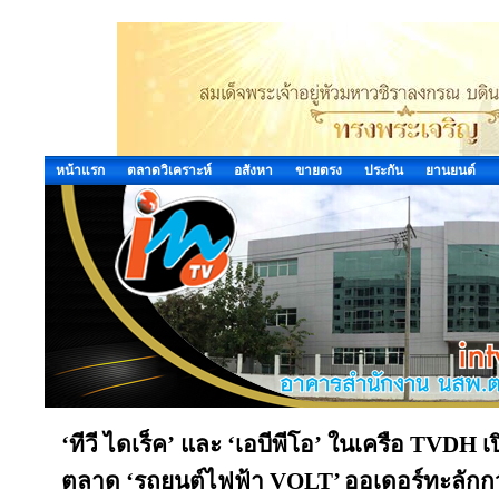
หน้าแรก
ตลาดวิเคราะห์
อสังหา
ขายตรง
ประกัน
ยานยนต์
‘ทีวี ไดเร็ค’ และ ‘เอบีพีโอ’ ในเครือ TVDH เปิ
ตลาด ‘รถยนต์ไฟฟ้า VOLT’ ออเดอร์ทะลักกว