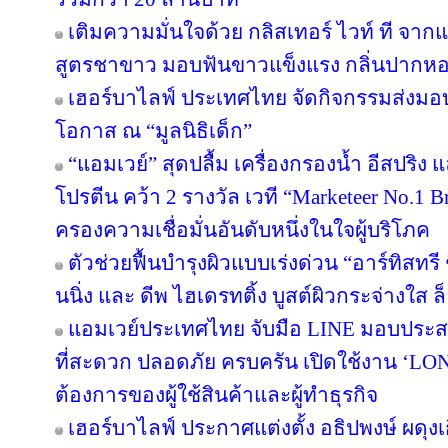
เติมความมั่นใจด้วย กลิสเทอร์ ไวท์ ที จา
สูตรชาขาว มอบฟันขาวแข็งแรง กลิ่นปาก
เฮอร์บาไลฟ์ ประเทศไทย จัดกิจกรรมส่งม
โอกาส ณ “มูลนิธิเด็ก”
“แอมเวย์” สุดปลื้ม เครื่องกรองน้ำ อีสปริง
โปรตีน คว้า 2 รางวัล เวที “Marketeer No.1 Br
ครองความเชื่อมั่นอันดับหนึ่งในใจผู้บริโภค
ตัวช่วยฟื้นบำรุงผิวแบบเร่งด่วน “อาร์ทิสทรี
นนิ่ง และ ดีพ ไฮเดรทติ้ง บูสต์ผิวกระจ่างใส ล็
แอมเวย์ประเทศไทย จับมือ LINE มอบประสบ
ที่สะดวก ปลอดภัย ครบครัน เปิดใช้งาน ‘LON
ต้องการของผู้ใช้สินค้าและผู้ทำธุรกิจ
เฮอร์บาไลฟ์ ประกาศแต่งตั้ง อธิปพงษ์ ผดุง