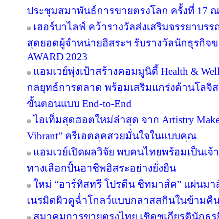
ประชุมสมาพันธ์การขายตรงโลก ครั้งที่ 17 ณ
เฮอร์บาไลฟ์ คว้ารางวัลส่งเสริมจรรยาบรร
สุดยอดผู้จำหน่ายอิสระฯ รับรางวัลนักธุรกิ
AWARD 2023
แอมเวย์พุ่งเป้าสร้างคอมมูนิตี้ Health & Wel
กลยุทธ์การตลาด พร้อมเสริมแกร่งด้านโลจิสต
ขั้นตอนแบบ End-to-End
ไอเท็มสุดฮอตใหม่ล่าสุด จาก Artistry Ma
Vibrant” ครีเอตลุคสวยมั่นใจในแบบคุณ
แอมเวย์เปิดผลวิจัย พบคนไทยพร้อมเป็นเจ้าข
ทางเลือกปั้นอาชีพอิสระอย่างยั่งยืน
ใหม่ “อาร์ทิสทรี โปรตีน ชีทมาส์ค” แผ่นม
เนรมิตผิวดูฉ่ำโกลว์แบบกลาสสกินในข้ามคืน
สมาคมการขายตรงไทย เชิดชูเกียรตินักธุรก