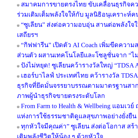
สมาคมการขายตรงไทย ขับเคลื่อนธุรกิจคว
ร่วมเติมเต็มพลังใจให้กับ มูลนิธิอนุเคราะห์ค
“ซูเลียน” ส่งต่อความอบอุ่น สานต่อพลังใจใ
เสถียรฯ
“กิฟฟารีน” เปิดตัว AI Coach เพิ่มขีดคว
ส่วนตัว ผสานเทคโนโลยีและโซลูชั่นจาก “
ปังไม่หยุด! ซูเลียนคว้ารางวัลใหญ่ “TDS
เฮอร์บาไลฟ์ ประเทศไทย คว้ารางวัล TDS
ธุรกิจที่ยึดมั่นจรรยาบรรณตามมาตรฐานสากล ต
ภาพผู้นำธุรกิจขายตรงระดับโลก
From Farm to Health & Wellbeing แอมเวย
แห่งการใช้ธรรมชาติดูแลสุขภาพอย่างยั่งยืน
ทุกหัวใจมีคุณค่า” ซูเลียน ส่งต่อโอกาส ส
เติมพลังชีวิตให้น้อง ๆ ด้วยหัวใจ