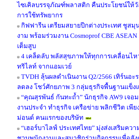
ไซเคิลบรรจุภัณฑ์พลาสติก คืนประโยชน์ให้ว
การใช้ทรัพยากร
กิฟฟารีน เตรียมสยายปีกต่างประเทศ ชูสม
งาม พร้อมร่วมงาน Cosmoprof CBE ASEAN 
เต็มสูบ
4 เคล็ดลับ พลัสสุขภาพให้ทุกการเคลื่อนไห
ทริไลท์ จากแอมเวย์
TVDH ลุ้นผลดำเนินงาน Q2/2566 เทิร์นอ
ลดลง โชว์ศักยภาพ 3 กลุ่มธุรกิจพื้นฐานแข็งแ
“คุณสุรพันธ์ กันทะถ้ำ” นักธุรกิจ AW9 เจอมร
งานประจำ ทำธุรกิจ เครือข่าย พลิกชีวิต เพี
ม่อนด์ คนแรกของบริษัท
“เฮอร์บาไลฟ์ ประเทศไทย” มุ่งส่งเสริมควา
ชวนพนักงานและสมาชิกร่วมกิจกรรมเพื่อสังค