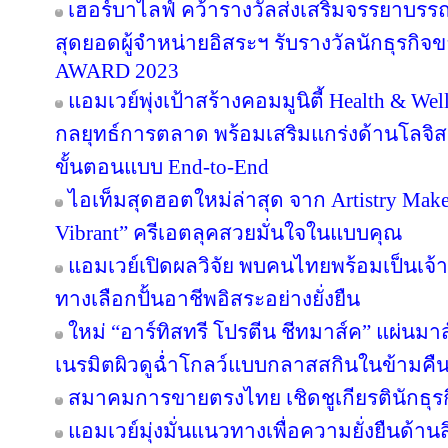
เฮอร์บาไลฟ์ คว้ารางวัลส่งเสริมจรรยาบรร
สุดยอดผู้จำหน่ายอิสระฯ รับรางวัลนักธุรกิ
AWARD 2023
แอมเวย์พุ่งเป้าสร้างคอมมูนิตี้ Health & Wel
กลยุทธ์การตลาด พร้อมเสริมแกร่งด้านโลจิสต
ขั้นตอนแบบ End-to-End
ไอเท็มสุดฮอตใหม่ล่าสุด จาก Artistry Ma
Vibrant” ครีเอตลุคสวยมั่นใจในแบบคุณ
แอมเวย์เปิดผลวิจัย พบคนไทยพร้อมเป็นเจ้าข
ทางเลือกปั้นอาชีพอิสระอย่างยั่งยืน
ใหม่ “อาร์ทิสทรี โปรตีน ชีทมาส์ค” แผ่นม
เนรมิตผิวดูฉ่ำโกลว์แบบกลาสสกินในข้ามคืน
สมาคมการขายตรงไทย เชิดชูเกียรตินักธุรก
แอมเวย์มุ่งมั่นแนวทางเพื่อความยั่งยืนด้านส