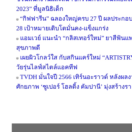
2023” ที่มูลนิธิเด็ก
“กิฟฟารีน” ฉลองใหญ่ครบ 27 ปี ผลประกอบกา
28 เป้าหมายเติบโตมั่นคง-แข็งแกร่ง
แอมเวย์ แนะนำ “กลิสเทอร์ใหม่” ยาสีฟันแพ
สุขภาพดี
เผยผิวโกลว์ใส กับสกินแคร์ใหม่ “ARTIST
วัยรุ่นไลฟ์สไตล์แอคทีฟ
TVDH มั่นใจปี 2566 เทิร์นอะราวด์ หลังผ
ศักยภาพ ‘ซูเปอร์ โฮลดิ้ง คัมปานี’ มุ่งสร้างรา
Copyright © 2016 inTV co.,Ltd. All Right