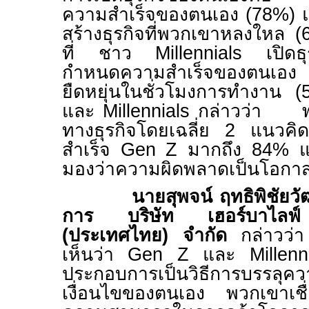
ความสำเร็จของตนเอง (
78%)
สร้างธุรกิจที่พวกเขาหลงใหล (
ที่ ชาว
Millennials
เปิดธุ
กำหนดความสำเร็จของตนเอง
ยืดหยุ่นในชั่วโมงการทำงาน (
และ
Millennials
กล่าวว่า พ
ทางธุรกิจโดยเฉลี่ย
2
แนวคิดก
สำเร็จ
Gen Z
มากถึง
84%
แ
มองว่าความผิดพลาดเป็นโอกาสใ
นายสุพจน์ ฤทธิพิชัยว
การ บริษัท เฮอร์บาไลฟ์ 
(ประเทศไทย)
จำกัด
กล่าวว่
เห็นว่า
Gen Z
และ
Millen
ประกอบการเป็นวิธีการบรรลุค
เงื่อนไขของตนเอง พวกเขาเชื่