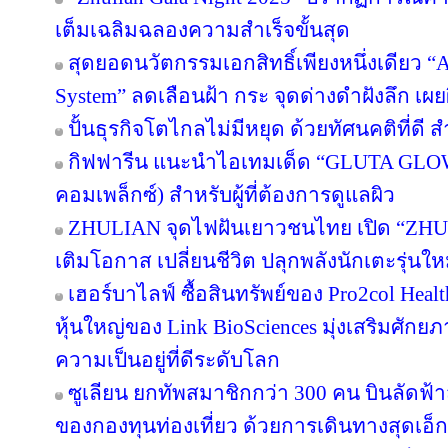
เต็มเฉลิมฉลองความสำเร็จขั้นสุด
สุดยอดนวัตกรรมเอกสิทธิ์เพียงหนึ่งเดียว “Ar
System” ลดเลือนฝ้า กระ จุดด่างดำฝังลึก เผ
ปั้นธุรกิจโตไกลไม่มีหยุด ด้วยทัศนคติที่ดี
กิฟฟารีน แนะนำไอเทมเด็ด “GLUTA GLO
คอมเพล็กซ์) สำหรับผู้ที่ต้องการดูแลผิว
ZHULIAN จุดไฟฝันเยาวชนไทย เปิด “ZHUL
เติมโอกาส เปลี่ยนชีวิต ปลุกพลังนักเตะรุ่นใ
เฮอร์บาไลฟ์ ซื้อสินทรัพย์ของ Pro2col Healt
หุ้นใหญ่ของ Link BioSciences มุ่งเสริมศั
ความเป็นอยู่ที่ดีระดับโลก
ซูเลียน ยกทัพสมาชิกกว่า 300 คน บินลัดฟ้า
ของกองทุนท่องเที่ยว ด้วยการเดินทางสุดเอ็ก