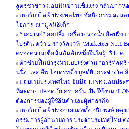
สูตรชาขาว มอบฟันขาวแข็งแรง กลิ่นปาก
เฮอร์บาไลฟ์ ประเทศไทย จัดกิจกรรมส่งม
โอกาส ณ “มูลนิธิเด็ก”
“แอมเวย์” สุดปลื้ม เครื่องกรองน้ำ อีสปริง
โปรตีน คว้า 2 รางวัล เวที “Marketeer No.1 Br
ครองความเชื่อมั่นอันดับหนึ่งในใจผู้บริโภค
ตัวช่วยฟื้นบำรุงผิวแบบเร่งด่วน “อาร์ทิสทรี
นนิ่ง และ ดีพ ไฮเดรทติ้ง บูสต์ผิวกระจ่างใส ล็
แอมเวย์ประเทศไทย จับมือ LINE มอบประสบ
ที่สะดวก ปลอดภัย ครบครัน เปิดใช้งาน ‘LON
ต้องการของผู้ใช้สินค้าและผู้ทำธุรกิจ
เฮอร์บาไลฟ์ ประกาศแต่งตั้ง อธิปพงษ์ ผดุง
กรรมการผู้อำนวยการ ประจำประเทศไทย ตอกย