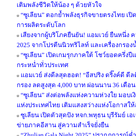
เติมพลังชีวิตให้น้อง ๆ ด้วยหัวใจ
“ซูเลียน” ตอกย้ำพลังธุรกิจขายตรงไทย เปิ
การผลิตระดับโลก
เสียงจากผู้บริโภคยืนยัน! แอมเวย์ ยืนหนึ่ง 
2025 จากโปรตีนนิวทริไลท์ และเครื่องกรองน้
“ซูเลียน” เปิดเกมรุกภาคใต้ โชว์ยอดครึ่งป
กระหน่ำทั่วประเทศ
แอมเวย์ ส่งดีลสุดฮอต! “อีสปริง ดริ๊งค์ดี ด
กรอง ลดสูงสุด 4,000 บาท ผ่อนนาน 36 เดือน
“ซูเลียน” ส่งต่อพลังแห่งความห่วงใย มอบ
แห่งประเทศไทย เติมแสงสว่างแห่งโอกาสให
ซูเลียน เปิดตัวสุดปัง หจก.พหุธน บุรีรัมย์ เ
ข่ายภาคอีสาน สู่ความสำเร็จยั่งยืน
“Zhulian Gala Night 2025” ปรากฏการณ์ค่ำ