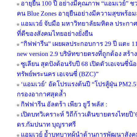
อายุยืน 100 ปี อย่างมีคุณภาพ “แอมเวย์” ชว
คน Blue Zones อายุยืนอย่างมีความสุขพร้อม
แอมเวย์ จับมือ มหาวิทยาลัยมหิดล ประกาศคว
ที่ดีของสังคมไทยอย่างยั่งยืน
“กิฟฟารีน” เผยผลประกอบการ 29 ปี แตะ 11
new version 2.9 บริษัทขายตรงที่ถูกต้อง สร้าง
ซูเลียน สุดปังต้อนรับปี 68 เปิดตัวเอเจนซี่น้อง
ทรัพย์พระนคร เอเจนซี่ (BZC)”
‘แอมเวย์’ อัดโปรแรงต้นปี “โปรสู้ฝุ่น PM2.5
กรองอากาศสุดล้ำ
กิฟฟารีน อัลตร้า เพียว ยูวี พลัส :
เปิดบทวิเคราะห์ วิถีก้าวเดินขายตรงไทยป
ดร.กัมปนาท บุญราศรี
แอมเวย์ ย้ำบทบาทผู้นำด้านการพัฒนาสังคมไ