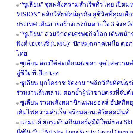
“ซูเลียน” จุดพลังความสำเร็จทั่วไทย เป
VISION” พลิกวิสัยทัศน์ธุรกิจ สู่ชีวิตที่คุณเล
ประเทศ เดินสายสร้างแรงบันดาลใจ 3 จังหวั
“ซูเลียน” สวนวิกฤตเศรษฐกิจโลก เดินหน้าข
พิงค์ เอเจนซี่ (CMG)” ปักหมุดภาคเหนือ ตอ
ไทย
ซูเลียน ล่องใต้สะเทือนสงขลา จุดไฟความสำเ
สู่ชีวิตที่เลือกเอง
ซูเลียน บุกโคราช จัดงาน “พลิกวิสัยทัศน์ธุรกิ
ร่วมงานล้นหลาม ตอกย้ำผู้นำขายตรงที่จับต้อ
ซูเลียน รวมพลังสมาชิกแน่นฮอลล์ อัปสกิล
เติมไฟความสำเร็จ พร้อมคอนเสิร์ตสุดมันส์
แอมเวย์ ยกระดับสกินแคร์สู่มิติใหม่ของ Sk
ยั่งยืน กับ “Artistry LongXevity Grand Open