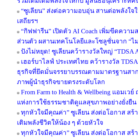
ร่วมเติมเต็มพลังใจให้กับ มูลนิธิอนุเคราะห์ค
“ซูเลียน” ส่งต่อความอบอุ่น สานต่อพลังใจใ
เสถียรฯ
“กิฟฟารีน” เปิดตัว AI Coach เพิ่มขีดคว
ส่วนตัว ผสานเทคโนโลยีและโซลูชั่นจาก “
ปังไม่หยุด! ซูเลียนคว้ารางวัลใหญ่ “TDS
เฮอร์บาไลฟ์ ประเทศไทย คว้ารางวัล TDS
ธุรกิจที่ยึดมั่นจรรยาบรรณตามมาตรฐานสากล ต
ภาพผู้นำธุรกิจขายตรงระดับโลก
From Farm to Health & Wellbeing แอมเวย
แห่งการใช้ธรรมชาติดูแลสุขภาพอย่างยั่งยืน
ทุกหัวใจมีคุณค่า” ซูเลียน ส่งต่อโอกาส ส
เติมพลังชีวิตให้น้อง ๆ ด้วยหัวใจ
ทุกหัวใจมีคุณค่า” ซูเลียน ส่งต่อโอกาส ส