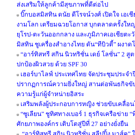
ส่งเสริมให้ลูกค้ามีสุขภาพที่ดีต่อไป
บิ๊กบอสมิสทิน ดนัย ดีโรจน์วงศ์ เปิดใจ เอเช
งามโลก เตรียมฉวยโอกาส บุกตลาดครั้งใหญ่ 
ยุโรป-ตะวันออกกลาง และภูมิภาคเอเชียตะวั
มิสทิน ชูเครื่องสำอางไทย ดัน“ทีบิวตี้” ผงาด
“อาร์ทิสทรี สกิน นิวทริชั่น เดย์ โลชั่น” 2
ปกป้องผิวสวย ด้วย SPF 30
เฮอร์บาไลฟ์ ประเทศไทย จัดประชุมประจำปี 
ปรากฏการณ์ความยิ่งใหญ่ สานต่อพันธกิจขับ
ความรู้แก่ผู้จำหน่ายอิสระ
เสริมพลังผู้ประกอบการหญิง ช่วยขับเคลื่อ
“ซูเลียน” ชูทิศทางเบอร์ 1 ธุรกิจเครือข่าย “
ศักยภาพองค์กร เติบโตสู่ปีที่ 27 อย่างยั่งยืน
“อาร์ทิสทรี สกิน นิวทริชั่น สลีปปิ้ง มาส์ค” 