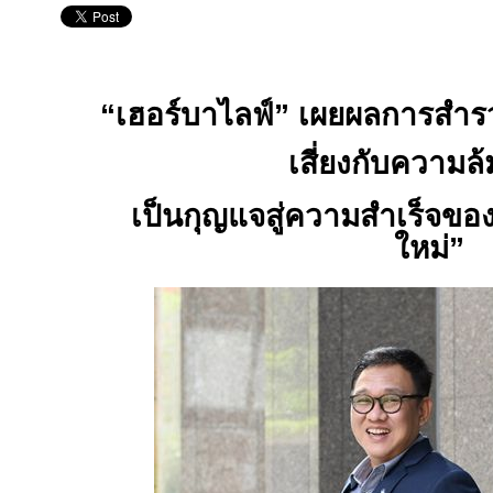
“เฮอร์บาไลฟ์” เผยผลการสำรว
เสี่ยงกับความล
เป็นกุญแจสู่ความสำเร็จขอ
ใหม่”