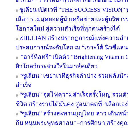
ตรง มอบรางวัลนักธุรกิจขายตรงดีเด่น ใน
ซูเลียน เปิดเวที “THE SUCCESS VISION” พลิก
เลือก รวมสุดยอดผู้นำเครือข่ายและผู้บริหา
โอกาสใหม่ สู่ความสำเร็จที่ทุกคนสร้างได้
ZHULIAN สร้างปรากฏการณ์แห่งความสำเร็
ประสบการณ์ระดับโลก ณ “เกาะใต้ นิวซีแลน
“อาร์ทิสทรี” เปิดตัว “Brightening Vitamin C
ผิวโกลว์กระจ่างใสในมาส์คเดียว
“ซูเลียน” เขย่าเวทีธุรกิจลำปาง รวมพลังนัก
สำเร็จ
“ซูเลียน” จุดไฟความสำเร็จครั้งใหญ่ รวมตั
ชีวิต สร้างรายได้มั่นคง สู่อนาคตที่ “เลือกเอง
“ซูเลียน” สร้างสะพานบุญไทย-ลาว เดินหน้า
กีบ หนุนพระพุทธศาสนา–การศึกษา สร้างคุณค่า