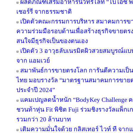
ผลิตภัณฑ์เสริมอาหารนิวทริไลท์ “ไบโอซี
เชอร์รี จากธรรมชาติ
เปิดตัวคณะกรรมการบริหาร สมาคมการขา
ความร่วมมือรอบด้านเพื่อสร้างธุรกิจขายตรงให
สนใจมีธุรกิจเป็นของตนเอง
เปิดตัว 3 อาวุธลับเนรมิตผิวสวยสมบูรณ์แบบ
จาก แอมเวย์
สมาพันธ์การขายตรงโลก การันตีความเป
ไทย มอบรางวัล “มาตรฐานสมาคมการขายตรง
ประจำปี 2024”
แคมเปญลดน้ำหนัก “BodyKey Challenge ครั้ง
ชวนท้าหุ่น Fit พิชิต Fuji ร่วมชิงรางวัลแพ็กเ
รวมกว่า 20 ล้านบาท
เติมความมั่นใจด้วย กลิสเทอร์ ไวท์ ที จา