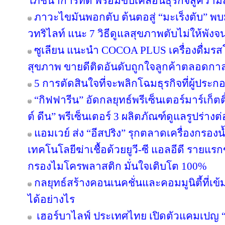
โภชนาการที่ดี พร้อมขับเคลื่อนธุรกิจสู่ความ
ภาวะไขมันพอกตับ ต้นตอสู่ “มะเร็งตับ” พ
วทริไลท์ แนะ 7 วิธีดูแลสุขภาพตับไม่ให้พังจ
ซูเลียน แนะนำ COCOA PLUS เครื่องดื่มรสโ
สุขภาพ ขายดีติดอันดับถูกใจลูกค้าตลอดกา
5 การตัดสินใจที่จะพลิกโฉมธุรกิจที่ผู้ป
“กิฟฟารีน” อัดกลยุทธ์พรีเซ็นเตอร์มาร์เก็ตติ
ต์ ดีน” พรีเซ็นเตอร์ 3 ผลิตภัณฑ์ดูแลรูปร่างต
แอมเวย์ ส่ง “อีสปริง” รุกตลาดเครื่องกรองน
เทคโนโลยีฆ่าเชื้อด้วยยูวี-ซี แอลอีดี ราย
กรองไมโครพลาสติก มั่นใจเติบโต 100%
กลยุทธ์สร้างคอนเนคชั่นและคอมมูนิตี้ที่เข้มแ
ได้อย่างไร
เฮอร์บาไลฟ์ ประเทศไทย เปิดตัวแคมเปญ “ล่า