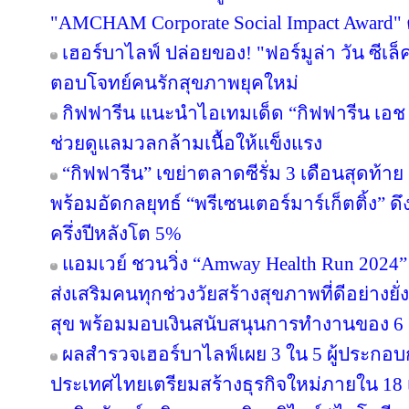
"AMCHAM Corporate Social Impact Award" ต่
เฮอร์บาไลฟ์ ปล่อยของ! "ฟอร์มูล่า วัน ซีเล
ตอบโจทย์คนรักสุขภาพยุคใหม่
กิฟฟารีน แนะนำไอเทมเด็ด “กิฟฟารีน เอช เอ
ช่วยดูแลมวลกล้ามเนื้อให้แข็งแรง
“กิฟฟารีน” เขย่าตลาดซีรั่ม 3 เดือนสุดท้าย ส่
พร้อมอัดกลยุทธ์ “พรีเซนเตอร์มาร์เก็ตติ้ง” ด
ครึ่งปีหลังโต 5%
แอมเวย์ ชวนวิ่ง “Amway Health Run 2024” 
ส่งเสริมคนทุกช่วงวัยสร้างสุขภาพที่ดีอย่าง
สุข พร้อมมอบเงินสนับสนุนการทำงานของ 6 ม
ผลสำรวจเฮอร์บาไลฟ์เผย 3 ใน 5 ผู้ประกอ
ประเทศไทยเตรียมสร้างธุรกิจใหม่ภายใน 18 