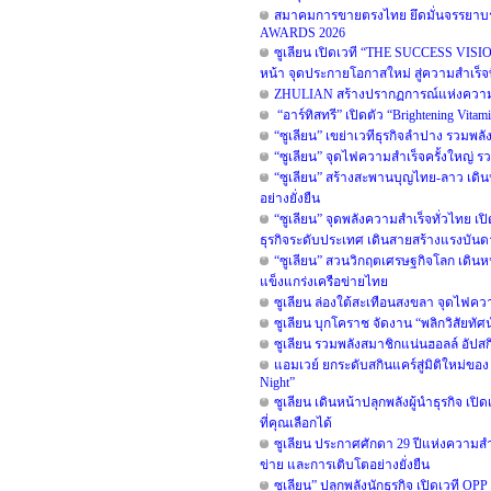
สมาคมการขายตรงไทย ยึดมั่นจรรยาบรร
AWARDS 2026
ซูเลียน เปิดเวที “THE SUCCESS VISION”
หน้า จุดประกายโอกาสใหม่ สู่ความสำเร็จท
ZHULIAN สร้างปรากฏการณ์แห่งความสำ
“อาร์ทิสทรี” เปิดตัว “Brightening Vita
“ซูเลียน” เขย่าเวทีธุรกิจลำปาง รวมพลั
“ซูเลียน” จุดไฟความสำเร็จครั้งใหญ่ รวม
“ซูเลียน” สร้างสะพานบุญไทย-ลาว เดิน
อย่างยั่งยืน
“ซูเลียน” จุดพลังความสำเร็จทั่วไทย เป
ธุรกิจระดับประเทศ เดินสายสร้างแรงบันดา
“ซูเลียน” สวนวิกฤตเศรษฐกิจโลก เดินห
แข็งแกร่งเครือข่ายไทย
ซูเลียน ล่องใต้สะเทือนสงขลา จุดไฟความส
ซูเลียน บุกโคราช จัดงาน “พลิกวิสัยทัศน์
ซูเลียน รวมพลังสมาชิกแน่นฮอลล์ อัปสก
แอมเวย์ ยกระดับสกินแคร์สู่มิติใหม่ของ
Night”
ซูเลียน เดินหน้าปลุกพลังผู้นำธุรกิจ 
ที่คุณเลือกได้
ซูเลียน ประกาศศักดา 29 ปีแห่งความสำเ
ข่าย และการเติบโตอย่างยั่งยืน
ซูเลียน” ปลุกพลังนักธุรกิจ เปิดเวที O