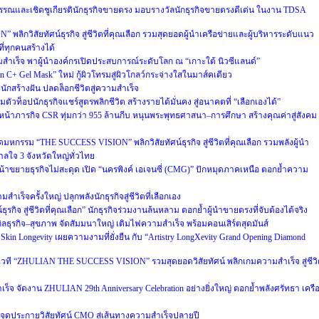
ณและเชิดชูเกียรตินักธุรกิจขายตรง มอบรางวัลนักธุรกิจขายตรงดีเด่น ในงาน TDSA
 พลิกวิสัยทัศน์ธุรกิจ สู่ชีวิตที่คุณเลือก รวมสุดยอดผู้นำเครือข่ายและผู้บริหารระดับแนว
ี่ทุกคนสร้างได้
เร็จ พาผู้นำองค์กรเปิดประสบการณ์ระดับโลก ณ “เกาะใต้ นิวซีแลนด์”
min C+ Gel Mask” ใหม่ กู้ผิวโทรมสู่ผิวโกลว์กระจ่างใสในมาส์คเดียว
งนักสร้างฝัน ปลดล็อกชีวิตสู่ความสำเร็จ
ตัวท็อปนักธุรกิจแชร์สูตรพลิกชีวิต สร้างรายได้มั่นคง สู่อนาคตที่ “เลือกเองได้”
หน้าภารกิจ CSR ทุ่มกว่า 955 ล้านกีบ หนุนพระพุทธศาสนา–การศึกษา สร้างคุณค่าสู่สังคม
ิดมหกรรม “THE SUCCESS VISION” พลิกวิสัยทัศน์ธุรกิจ สู่ชีวิตที่คุณเลือก รวมพลังผู้นำ
ลใจ 3 จังหวัดใหญ่ทั่วไทย
น้าขยายธุรกิจไม่สะดุด เปิด “นครพิงค์ เอเจนซี่ (CMG)” ปักหมุดภาคเหนือ ตอกย้ำความ
ำเร็จครั้งใหญ่ ปลุกพลังนักธุรกิจสู่ชีวิตที่เลือกเอง
ธุรกิจ สู่ชีวิตที่คุณเลือก” นักธุรกิจร่วมงานล้นหลาม ตอกย้ำผู้นำขายตรงที่จับต้องได้จริง
ิลธุรกิจ–สุขภาพ จัดสัมมนาใหญ่ เติมไฟความสำเร็จ พร้อมคอนเสิร์ตสุดมันส์
 Skin Longevity เผยความงามที่ยั่งยืน กับ “Artistry LongXevity Grand Opening Diamond
เปิดเวที “ZHULIAN THE SUCCESS VISION” รวมสุดยอดวิสัยทัศน์ พลิกเกมความสำเร็จ สู่ชีว
ร็จ จัดงาน ZHULIAN 29th Anniversary Celebration อย่างยิ่งใหญ่ ตอกย้ำพลังศรัทธา เครื
PP จุดประกายวิสัยทัศน์ CMO สู่เส้นทางความสำเร็จปลายปี