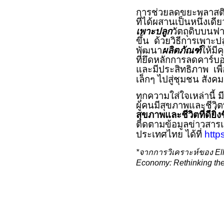
การช่วยลดขยะพลาสติ
ที่ได้ผสานเป็นหนึ่งเด
เพาะปลูก
วัตถุดิบบนฟา
ขึ้น ด้วยวิธีการเพาะป
พัฒนา
ผลิตภัณฑ์
ให้มี
ที่ยึดหลักการลดคาร์
และมีประสิทธิภาพ เพื่
เล็กๆ ไปสู่ชุมชน สัง
ทุกความใส่ใจเหล่านี้ ม
ผู้คนมีสุขภาพและชีวิ
สุขภาพและชีวิตที่ดียิ่ง
ติดตามข้อมูลข่าวสารแ
ประเทศไทย ได้ที่
http
*
จากการวิเคราะห์ของ
El
Economy: Rethinking the 