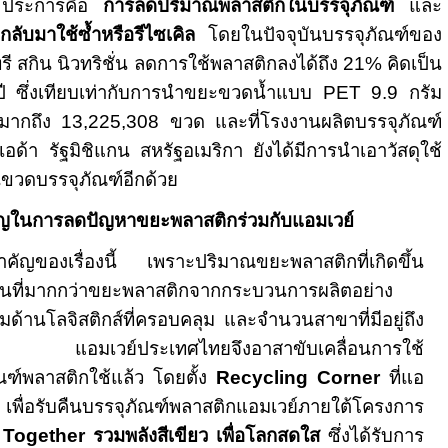
2
ประการคือ
การลดปริมาณพลาสติกในบรรจุภัณฑ์
และ
ลับมาใช้ซ้ำหรือรีไซเคิล
โดยในปัจจุบันบรรจุภัณฑ์ของ
ทรี สกิน นิวทริชั่น ลดการใช้พลาสติกลงได้ถึง
21
% คิดเป็น
ปี ซึ่งเทียบเท่ากับการนำขยะขวดน้ำแบบ
PET 9.9
กรัม
้มากถึง
13,225,308
ขวด
และที่โรงงานผลิตบรรจุภัณฑ์
ด้า รัฐมิชิแกน สหรัฐอเมริกา ยังได้มีการนำเอาวัสดุใช้
นขวดบรรจุภัณฑ์
อีกด้วย
คัญในการลดปัญหาขยะพลาสติกร่วมกับแอมเวย์
ำคัญของเรื่องนี้
เพราะปริมาณขยะพลาสติกที่เกิดขึ้น
่วนที่มากกว่าขยะพลาสติกจากกระบวนการผลิตอย่าง
ด้านโลจิสติกส์ที่ครอบคลุม และจำนวนสาขาที่มีอยู่ถึง
ศ แอมเวย์ประเทศไทยจึงอาสาขับเคลื่อนการใช้
ฑ์พลาสติกใช้แล้ว โดยตั้ง
Recycling Corner
ที่แอ
เพื่อรับคืนบรรจุภัณฑ์พลาสติกแอมเวย์ภายใต้โครงการ
Together
รวมพลังสีเขียว เพื่อโลกสดใส
ซึ่งได้รับการ