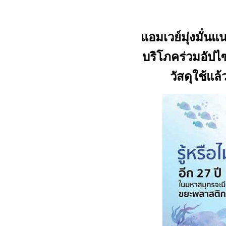
แอมเวย์มุ่งมั่นแน
บริโภคร่วมอัปไ
วัสดุใช้แ