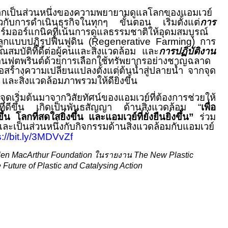
กเป็นส่วนหนึ่งของความพยายามดูแลโลกของแอมเวย์
ียวกับการดำเนินธุรกิจในทุกๆ ขั้นตอน เริ่มตั้งแต่
การ
ร์มออร์แกนิคที่เน้นการดูแลธรรมชาติให้อุดมสมบูรณ์
ลูกแบบปฏิรูปฟื้นฟูดิน (
Regenerative Farming
) การ
คุณสมบัติที่ดีต่อผู้คนและสิ่งแวดล้อม และ
การปฏิบัติงาน
บอนฟุตพรินต์ด้วยการเลือกใช้ทรัพยากรอย่างชาญฉลาด
อสร้างความเปลี่ยนแปลงตั้งแต่ต้นน้ำสู่ปลายน้ำ จากจุด
คม และสิ่งแวดล้อมภาพรวม
ให้ดียิ่งขึ้น
ีจุดเริ่มต้นมาจากวิสัยทัศน์ของแอมเวย์ที่ต้องการช่วยให้
ตที่ดีขึ้น เกิดเป็นพันธสัญญา ด้านสิ่งแวดล้อม “
เพื่อ
ขึ้น โลกที่สดใสยิ่งขึ้น และแอมเวย์ที่ยั่งยืนยิ่งขึ้น”
ร่วม
ละเป็นส่วนหนึ่งกับกิจกรรมด้านสิ่งแวดล้อมกับแอมเวย์
s://bit.ly/3MDVvZf
len MacArthur Foundation
ในรายงาน
The New Plastic
Future of Plastic and Catalysing Action