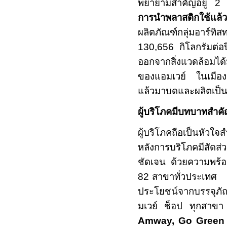
พยายามสำคัญอยู่
การนำพลาสติกใช้แล้วก
ผลิตภัณฑ์กลุ่มอาร์ทิส
130,656
กิโลกรัมต่อ
ออกจากสิ่งแวดล้อมได
ของแอมเวย์ ในเมืองเอ
แล้วมาบดและผลิตเป็
ผู้บริโภคมีบทบาทสำ
ผู้บริโภคถือเป็นหัวใจส
หลังการบริโภคมีสัดส
ชัดเจน ด้วยความพร้อม
82
สาขาทั่วประเท
ประโยชน์จากบรรจุภัณ
มเวย์ ช็อป ทุกสาขา 
Amway, Go Green 