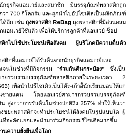
กนักธุรกิจแอมเวย์และสมาชิก
มีบรรจุภัณฑ์พลาสติกถูก
กว่า
700
กิโลกรัม และถูกนำไปอัปไซเคิลเป็นผลิตภัณฑ์
ได้อีก เช่น
ถุงพลาสติก
ReBag
ถุงพลาสติกที่มีส่วนผสม
กแอมเวย์ใช้แล้ว
เพื่อให้บริการลูกค้าที่แอมเวย์ ช็อป
าสติกไปใช้ประโยชน์เพื่อสังคม ผู้บริโภคมีความตื่นตัว
ติกที่แอมเวย์ได้รับคืนจากนักธุรกิจแอมเวย์และ
ัดเจนในช่วงที่มีกิจกรรม “
ร่วมกันคืนกระป๋อง”
ซึ่งเป็น
เป้าหมายรวบรวมบรรจุภัณฑ์พลาสติกภายในระยะเวลา
2
566
) เพื่อนำ
ไป
รีไซเคิลเป็นโต๊ะ-เก้าอี้นักเรียนมอบให้แก่
วนชายแดน โดยแอมเวย์สามารถรวบรวมบรรจุภัณฑ์
ตัน สูงกว่าการรับคืนในช่วงปกติถึง
257%
ทำให้เห็นว่า
างของขยะพลาสติกจะทำประโยชน์ให้สังคมในรูปแบบใด ผู้
อร้นที่จะคัดแยกและนำมาร่วมกิจกรรมรีไซเคิลมากขึ้น
นความยั่งยืนเพื่อโลก