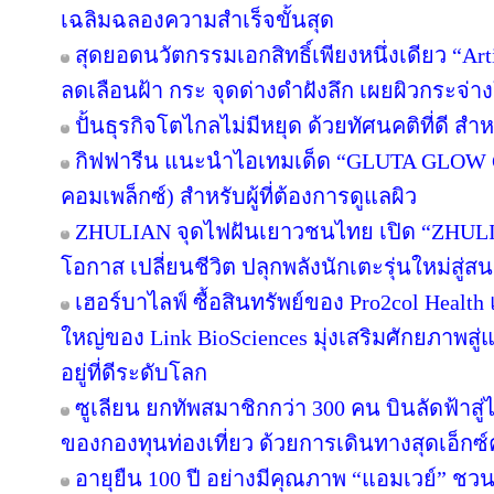
เฉลิมฉลองความสำเร็จขั้นสุด
สุดยอดนวัตกรรมเอกสิทธิ์เพียงหนึ่งเดียว “Art
ลดเลือนฝ้า กระ จุดด่างดำฝังลึก เผยผิวกระจ่า
ปั้นธุรกิจโตไกลไม่มีหยุด ด้วยทัศนคติที่ดี ส
กิฟฟารีน แนะนำไอเทมเด็ด “GLUTA GLOW 
คอมเพล็กซ์) สำหรับผู้ที่ต้องการดูแลผิว
ZHULIAN จุดไฟฝันเยาวชนไทย เปิด “ZHULIA
โอกาส เปลี่ยนชีวิต ปลุกพลังนักเตะรุ่นใหม่สู่
เฮอร์บาไลฟ์ ซื้อสินทรัพย์ของ Pro2col Health 
ใหญ่ของ Link BioSciences มุ่งเสริมศักยภาพ
อยู่ที่ดีระดับโลก
ซูเลียน ยกทัพสมาชิกกว่า 300 คน บินลัดฟ้าสู
ของกองทุนท่องเที่ยว ด้วยการเดินทางสุดเอ็กซ์
อายุยืน 100 ปี อย่างมีคุณภาพ “แอมเวย์” ชวน