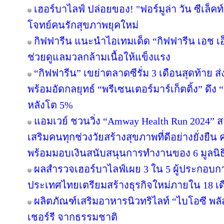
เฮอร์บาไลฟ์ ปล่อยของ! "ฟอร์มูล่า วัน ซีเล็ค
โจทย์คนรักสุขภาพยุคใหม่
กิฟฟารีน แนะนำไอเทมเด็ด “กิฟฟารีน เอช เอ็ม
ช่วยดูแลมวลกล้ามเนื้อให้แข็งแรง
“กิฟฟารีน” เขย่าตลาดซีรั่ม 3 เดือนสุดท้าย ส่ง 
พร้อมอัดกลยุทธ์ “พรีเซนเตอร์มาร์เก็ตติ้ง” ดึง 
หลังโต 5%
แอมเวย์ ชวนวิ่ง “Amway Health Run 2024” สาน
เสริมคนทุกช่วงวัยสร้างสุขภาพที่ดีอย่างยั่งย
พร้อมมอบเงินสนับสนุนการทำงานของ 6 มูลนิธ
ผลสำรวจเฮอร์บาไลฟ์เผย 3 ใน 5 ผู้ประกอบก
ประเทศไทยเตรียมสร้างธุรกิจใหม่ภายใน 18 เ
ผลิตภัณฑ์เสริมอาหารนิวทริไลท์ “ไบโอซี พ
เชอร์รี จากธรรมชาติ