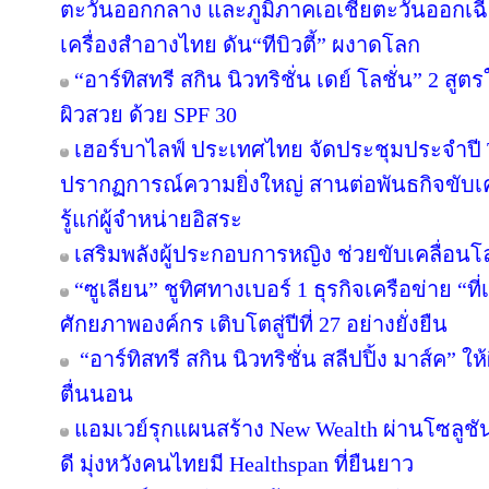
ตะวันออกกลาง และภูมิภาคเอเชียตะวันออกเฉีย
เครื่องสำอางไทย ดัน“ทีบิวตี้” ผงาดโลก
“อาร์ทิสทรี สกิน นิวทริชั่น เดย์ โลชั่น” 2 ส
ผิวสวย ด้วย SPF 30
เฮอร์บาไลฟ์ ประเทศไทย จัดประชุมประจำปี Th
ปรากฏการณ์ความยิ่งใหญ่ สานต่อพันธกิจขับเค
รู้แก่ผู้จำหน่ายอิสระ
เสริมพลังผู้ประกอบการหญิง ช่วยขับเคลื่อนโ
“ซูเลียน” ชูทิศทางเบอร์ 1 ธุรกิจเครือข่าย “ที
ศักยภาพองค์กร เติบโตสู่ปีที่ 27 อย่างยั่งยืน
“อาร์ทิสทรี สกิน นิวทริชั่น สลีปปิ้ง มาส์ค” ให
ตื่นนอน
แอมเวย์รุกแผนสร้าง New Wealth ผ่านโซลูชัน
ดี มุ่งหวังคนไทยมี Healthspan ที่ยืนยาว