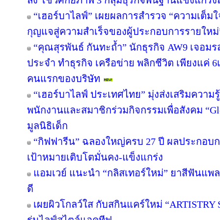
ลง โชว์ศักยภาพ 3 กลุ่มธุรกิจพื้นฐานแข็งแกร่ง
“เฮอร์บาไลฟ์” เผยผลการสำรวจ “ความเต็มใจท
กุญแจสู่ความสำเร็จของผู้ประกอบการรายใหม่
“คุณสุรพันธ์ กันทะถ้ำ” นักธุรกิจ AW9 เจอมรส
ประจำ ทำธุรกิจ เครือข่าย พลิกชีวิต เพียงแค่ 
คนแรกของบริษัท
“เฮอร์บาไลฟ์ ประเทศไทย” มุ่งส่งเสริมความร
พนักงานและสมาชิกร่วมกิจกรรมเพื่อสังคม “Glob
มูลนิธิเด็ก
“กิฟฟารีน” ฉลองใหญ่ครบ 27 ปี ผลประกอบการ
เป้าหมายเติบโตมั่นคง-แข็งแกร่ง
แอมเวย์ แนะนำ “กลิสเทอร์ใหม่” ยาสีฟันแพล
ดี
เผยผิวโกลว์ใส กับสกินแคร์ใหม่ “ARTISTRY