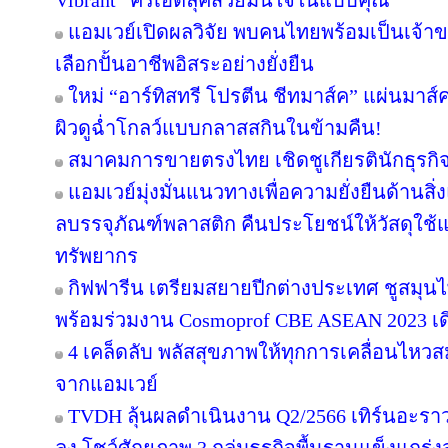
Vibrant” ครีเอตลุคสวยมั่นใจในแบบคุณ
แอมเวย์เปิดผลวิจัย พบคนไทยพร้อมเป็นเจ้าขอ
เลือกปั้นอาชีพอิสระอย่างยั่งยืน
ใหม่ “อาร์ทิสทรี โปรตีน ชีทมาส์ค” แผ่นมาส
ผิวดูฉ่ำโกลว์แบบกลาสสกินในข้ามคืน!
สมาคมการขายตรงไทย เชิดชูเกียรตินักธุรกิ
แอมเวย์มุ่งมั่นแนวทางเพื่อความยั่งยืนด้านสิ่
ลบรรจุภัณฑ์พลาสติก คืนประโยชน์ให้วัสดุใช้
ทรัพยากร
กิฟฟารีน เตรียมสยายปีกต่างประเทศ ชูสมุ
พร้อมร่วมงาน Cosmoprof CBE ASEAN 2023 เด
4 เคล็ดลับ พลัสสุขภาพให้ทุกการเคลื่อนไหวสม
จากแอมเวย์
TVDH ลุ้นผลดำเนินงาน Q2/2566 เทิร์นอะร