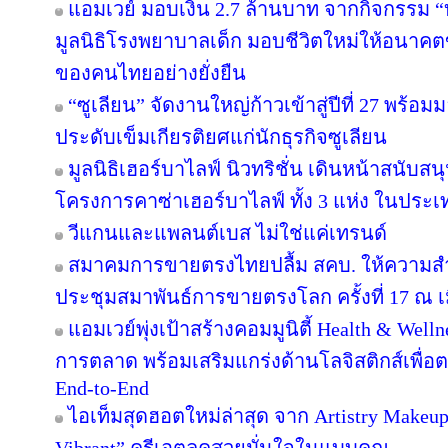
แอมเวย์ มอบเงิน 2.7 ล้านบาท จากกิจกรรม “บอดี
มูลนิธิโรงพยาบาลเด็ก มอบชีวิตใหม่ให้อนาคตข
ของคนไทยอย่างยั่งยืน
“ซูเลียน” จัดงานใหญ่ก้าวเข้าสู่ปีที่ 27 พร
ประดับเข็มเกียรติยศแก่นักธุรกิจซูเลียน
มูลนิธิเฮอร์บาไลฟ์ นิวทริชั่น เดินหน้าสนับ
โครงการคาซ่าเฮอร์บาไลฟ์ ทั้ง 3 แห่ง ในประ
วีแกนและแพลนต์เบส ไม่ใช่แค่เทรนด์
สมาคมการขายตรงไทยปลื้ม สคบ. ให้ความสำ
ประชุมสมาพันธ์การขายตรงโลก ครั้งที่ 17 ณ เ
แอมเวย์พุ่งเป้าสร้างคอมมูนิตี้ Health & Well
การตลาด พร้อมเสริมแกร่งด้านโลจิสติกส์เพื่
End-to-End
ไอเท็มสุดฮอตใหม่ล่าสุด จาก Artistry Make