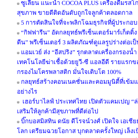
ซูเลียน แนะนำ COCOA PLUS เครื่องดื่มรสโกโ
สุขภาพ ขายดีติดอันดับถูกใจลูกค้าตลอดกาล
5 การตัดสินใจที่จะพลิกโฉมธุรกิจที่ผู้ประ
“กิฟฟารีน” อัดกลยุทธ์พรีเซ็นเตอร์มาร์เก็ตติ้ง
ดีน” พรีเซ็นเตอร์ 3 ผลิตภัณฑ์ดูแลรูปร่างต่อเป
แอมเวย์ ส่ง “อีสปริง” รุกตลาดเครื่องกรองน้
เทคโนโลยีฆ่าเชื้อด้วยยูวี-ซี แอลอีดี รายแร
กรองไมโครพลาสติก มั่นใจเติบโต 100%
กลยุทธ์สร้างคอนเนคชั่นและคอมมูนิตี้ที่เข้มแข็
อย่างไร
เฮอร์บาไลฟ์ ประเทศไทย เปิดตัวแคมเปญ “ล่าขุ
เสริมให้ลูกค้ามีสุขภาพที่ดีต่อไป
บิ๊กบอสมิสทิน ดนัย ดีโรจน์วงศ์ เปิดใจ เอเชี
โลก เตรียมฉวยโอกาส บุกตลาดครั้งใหญ่ เล็งเป