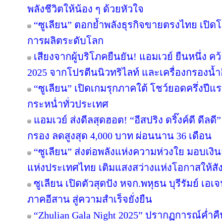
พลังชีวิตให้น้อง ๆ ด้วยหัวใจ
“ซูเลียน” ตอกย้ำพลังธุรกิจขายตรงไทย เปิด
การผลิตระดับโลก
เสียงจากผู้บริโภคยืนยัน! แอมเวย์ ยืนหนึ่ง คว
2025 จากโปรตีนนิวทริไลท์ และเครื่องกรองน้ำ
“ซูเลียน” เปิดเกมรุกภาคใต้ โชว์ยอดครึ่งปีแ
กระหน่ำทั่วประเทศ
แอมเวย์ ส่งดีลสุดฮอต! “อีสปริง ดริ๊งค์ดี ดีล
กรอง ลดสูงสุด 4,000 บาท ผ่อนนาน 36 เดือน
“ซูเลียน” ส่งต่อพลังแห่งความห่วงใย มอบเง
แห่งประเทศไทย เติมแสงสว่างแห่งโอกาสให้ส
ซูเลียน เปิดตัวสุดปัง หจก.พหุธน บุรีรัมย์ เอ
ภาคอีสาน สู่ความสำเร็จยั่งยืน
“Zhulian Gala Night 2025” ปรากฏการณ์ค่ำคื