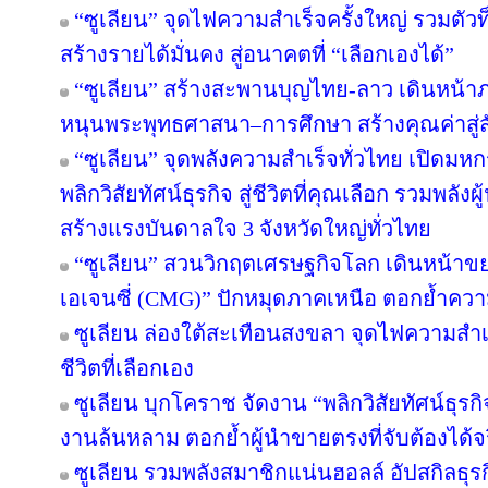
“ซูเลียน” จุดไฟความสำเร็จครั้งใหญ่ รวมตัวท
สร้างรายได้มั่นคง สู่อนาคตที่ “เลือกเองได้”
“ซูเลียน” สร้างสะพานบุญไทย-ลาว เดินหน้าภา
หนุนพระพุทธศาสนา–การศึกษา สร้างคุณค่าสู่สั
“ซูเลียน” จุดพลังความสำเร็จทั่วไทย เปิด
พลิกวิสัยทัศน์ธุรกิจ สู่ชีวิตที่คุณเลือก รวมพลั
สร้างแรงบันดาลใจ 3 จังหวัดใหญ่ทั่วไทย
“ซูเลียน” สวนวิกฤตเศรษฐกิจโลก เดินหน้าขยา
เอเจนซี่ (CMG)” ปักหมุดภาคเหนือ ตอกย้ำควา
ซูเลียน ล่องใต้สะเทือนสงขลา จุดไฟความสำเร็จ
ชีวิตที่เลือกเอง
ซูเลียน บุกโคราช จัดงาน “พลิกวิสัยทัศน์ธุรกิจ 
งานล้นหลาม ตอกย้ำผู้นำขายตรงที่จับต้องได้จ
ซูเลียน รวมพลังสมาชิกแน่นฮอลล์ อัปสกิลธุร