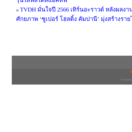
รุ่นไลฟ์สไตล์แอคทีฟ
TVDH มั่นใจปี 2566 เทิร์นอะราวด์ หลังผลง
ศักยภาพ ‘ซูเปอร์ โฮลดิ้ง คัมปานี’ มุ่งสร้างราย
Copyright © 2016 inTV co.,Ltd. All Right
V