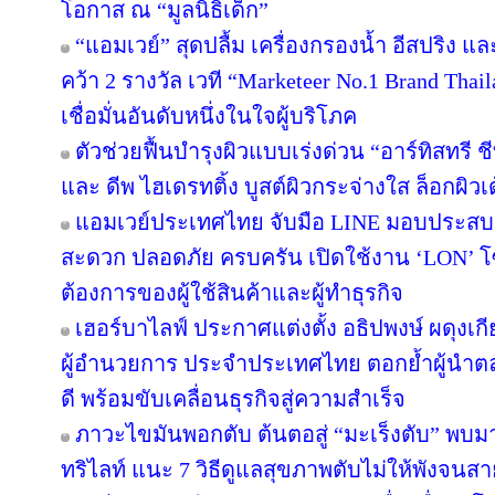
โอกาส ณ “มูลนิธิเด็ก”
“แอมเวย์” สุดปลื้ม เครื่องกรองน้ำ อีสปริง แ
คว้า 2 รางวัล เวที “Marketeer No.1 Brand Thai
เชื่อมั่นอันดับหนึ่งในใจผู้บริโภค
ตัวช่วยฟื้นบำรุงผิวแบบเร่งด่วน “อาร์ทิสทรี ช
และ ดีพ ไฮเดรทติ้ง บูสต์ผิวกระจ่างใส ล็อกผิวเด
แอมเวย์ประเทศไทย จับมือ LINE มอบประสบกา
สะดวก ปลอดภัย ครบครัน เปิดใช้งาน ‘LON’ โ
ต้องการของผู้ใช้สินค้าและผู้ทำธุรกิจ
เฮอร์บาไลฟ์ ประกาศแต่งตั้ง อธิปพงษ์ ผดุงเ
ผู้อำนวยการ ประจำประเทศไทย ตอกย้ำผู้นำตล
ดี พร้อมขับเคลื่อนธุรกิจสู่ความสำเร็จ
ภาวะไขมันพอกตับ ต้นตอสู่ “มะเร็งตับ” พบม
ทริไลท์ แนะ 7 วิธีดูแลสุขภาพตับไม่ให้พังจนสา