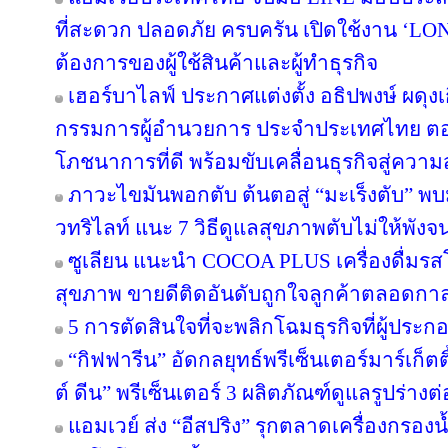
ที่สะดวก ปลอดภัย ครบครัน เปิดใช้งาน ‘LON
ต้องการของผู้ใช้สินค้าและผู้ทำธุรกิจ
เฮอร์บาไลฟ์ ประกาศแต่งตั้ง อธิปพงษ์ ผดุง
กรรมการผู้อำนวยการ ประจำประเทศไทย ตอกย
โภชนาการที่ดี พร้อมขับเคลื่อนธุรกิจสู่ความ
ภาวะไขมันพอกตับ ต้นตอสู่ “มะเร็งตับ” พ
วทริไลท์ แนะ 7 วิธีดูแลสุขภาพตับไม่ให้พังจ
ซูเลียน แนะนำ COCOA PLUS เครื่องดื่มรสโ
สุขภาพ ขายดีติดอันดับถูกใจลูกค้าตลอดกา
5 การตัดสินใจที่จะพลิกโฉมธุรกิจที่ผู้ป
“กิฟฟารีน” อัดกลยุทธ์พรีเซ็นเตอร์มาร์เก็ตติ
ต์ ดีน” พรีเซ็นเตอร์ 3 ผลิตภัณฑ์ดูแลรูปร่างต
แอมเวย์ ส่ง “อีสปริง” รุกตลาดเครื่องกรองน