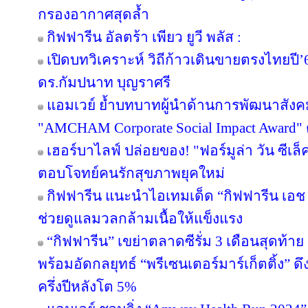
กรองอากาศสุดล้ำ
กิฟฟารีน อัลตร้า เพียว ยูวี พลัส :
เปิดบทวิเคราะห์ วิถีก้าวเดินขายตรงไทยป
ดร.กัมปนาท บุญราศรี
แอมเวย์ ย้ำบทบาทผู้นำด้านการพัฒนาสังคมไ
"AMCHAM Corporate Social Impact Award" ต่
เฮอร์บาไลฟ์ ปล่อยของ! "ฟอร์มูล่า วัน ซีเล
ตอบโจทย์คนรักสุขภาพยุคใหม่
กิฟฟารีน แนะนำไอเทมเด็ด “กิฟฟารีน เอช เอ
ช่วยดูแลมวลกล้ามเนื้อให้แข็งแรง
“กิฟฟารีน” เขย่าตลาดซีรั่ม 3 เดือนสุดท้าย ส่
พร้อมอัดกลยุทธ์ “พรีเซนเตอร์มาร์เก็ตติ้ง” ด
ครึ่งปีหลังโต 5%