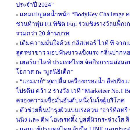
ประจำปี 2024”
แคมเปญลดน้ำหนัก “BodyKey Challenge ครั้ง
ชวนท้าหุ่น Fit พิชิต Fuji ร่วมชิงรางวัลแพ็กเ
รวมกว่า 20 ล้านบาท
เติมความมั่นใจด้วย กลิสเทอร์ ไวท์ ที จา
สูตรชาขาว มอบฟันขาวแข็งแรง กลิ่นปาก
เฮอร์บาไลฟ์ ประเทศไทย จัดกิจกรรมส่งม
โอกาส ณ “มูลนิธิเด็ก”
“แอมเวย์” สุดปลื้ม เครื่องกรองน้ำ อีสปริง
โปรตีน คว้า 2 รางวัล เวที “Marketeer No.1 Br
ครองความเชื่อมั่นอันดับหนึ่งในใจผู้บริโภค
ตัวช่วยฟื้นบำรุงผิวแบบเร่งด่วน “อาร์ทิสทรี
นนิ่ง และ ดีพ ไฮเดรทติ้ง บูสต์ผิวกระจ่างใส ล็
แอมเวย์ประเทศไทย จับมือ LINE มอบประสบ