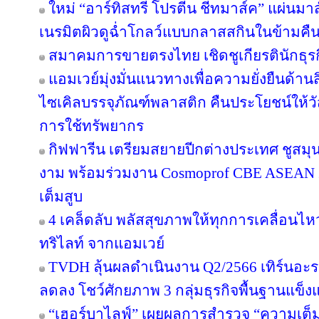
ใหม่ “อาร์ทิสทรี โปรตีน ชีทมาส์ค” แผ่นม
เนรมิตผิวดูฉ่ำโกลว์แบบกลาสสกินในข้ามคืน
สมาคมการขายตรงไทย เชิดชูเกียรตินักธุรก
แอมเวย์มุ่งมั่นแนวทางเพื่อความยั่งยืนด้านส
ไซเคิลบรรจุภัณฑ์พลาสติก คืนประโยชน์ให้ว
การใช้ทรัพยากร
กิฟฟารีน เตรียมสยายปีกต่างประเทศ ชูสม
งาม พร้อมร่วมงาน Cosmoprof CBE ASEAN 
เต็มสูบ
4 เคล็ดลับ พลัสสุขภาพให้ทุกการเคลื่อนไห
ทริไลท์ จากแอมเวย์
TVDH ลุ้นผลดำเนินงาน Q2/2566 เทิร์นอ
ลดลง โชว์ศักยภาพ 3 กลุ่มธุรกิจพื้นฐานแข็งแ
“เฮอร์บาไลฟ์” เผยผลการสำรวจ “ความเต็มใ