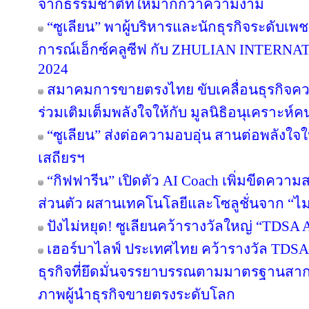
จากธรรมชาติที่ให้มากกว่าความงาม
“ซูเลียน” พาผู้บริหารและนักธุรกิจระดับเพช
การณ์เอ็กซ์คลูซีฟ กับ ZHULIAN INTE
2024
สมาคมการขายตรงไทย ขับเคลื่อนธุรกิจคว
ร่วมเติมเต็มพลังใจให้กับ มูลนิธิอนุเคราะห์ค
“ซูเลียน” ส่งต่อความอบอุ่น สานต่อพลังใจใ
เสถียรฯ
“กิฟฟารีน” เปิดตัว AI Coach เพิ่มขีดคว
ส่วนตัว ผสานเทคโนโลยีและโซลูชั่นจาก “
ปังไม่หยุด! ซูเลียนคว้ารางวัลใหญ่ “TDS
เฮอร์บาไลฟ์ ประเทศไทย คว้ารางวัล TDS
ธุรกิจที่ยึดมั่นจรรยาบรรณตามมาตรฐานสากล ต
ภาพผู้นำธุรกิจขายตรงระดับโลก