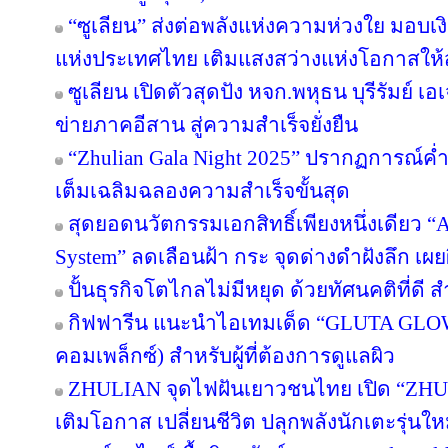
“ซูเลียน” ส่งต่อพลังแห่งความห่วงใย มอบ
แห่งประเทศไทย เติมแสงสว่างแห่งโอกาสให
ซูเลียน เปิดตัวสุดปัง หจก.พหุธน บุรีรัมย์ เ
ข่ายภาคอีสาน สู่ความสำเร็จยั่งยืน
“Zhulian Gala Night 2025” ปรากฏการณ์ค่ำ
เต็มเฉลิมฉลองความสำเร็จขั้นสุด
สุดยอดนวัตกรรมเอกสิทธิ์เพียงหนึ่งเดียว “Ar
System” ลดเลือนฝ้า กระ จุดด่างดำฝังลึก เผ
ปั้นธุรกิจโตไกลไม่มีหยุด ด้วยทัศนคติที่ดี
กิฟฟารีน แนะนำไอเทมเด็ด “GLUTA GLO
คอมเพล็กซ์) สำหรับผู้ที่ต้องการดูแลผิว
ZHULIAN จุดไฟฝันเยาวชนไทย เปิด “ZHUL
เติมโอกาส เปลี่ยนชีวิต ปลุกพลังนักเตะรุ่นใ