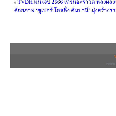
TVDH มั่นใจปี 2566 เทิร์นอะราวด์ หลังผ
ศักยภาพ ‘ซูเปอร์ โฮลดิ้ง คัมปานี’ มุ่งสร้างรา
Copyright © 2016 inTV co.,Ltd. All Right
V