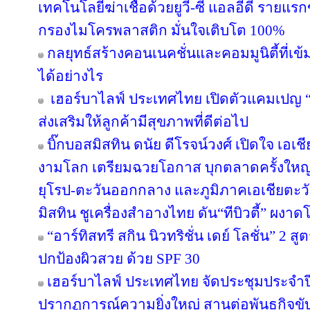
เทคโนโลยีฆ่าเชื้อด้วยยูวี-ซี แอลอีดี ราย
กรองไมโครพลาสติก มั่นใจเติบโต 100%
กลยุทธ์สร้างคอนเนคชั่นและคอมมูนิตี้ที่เข้มแ
ได้อย่างไร
เฮอร์บาไลฟ์ ประเทศไทย เปิดตัวแคมเปญ “ล่า
ส่งเสริมให้ลูกค้ามีสุขภาพที่ดีต่อไป
บิ๊กบอสมิสทิน ดนัย ดีโรจน์วงศ์ เปิดใจ เอเช
งามโลก เตรียมฉวยโอกาส บุกตลาดครั้งใหญ่ 
ยุโรป-ตะวันออกกลาง และภูมิภาคเอเชียตะวั
มิสทิน ชูเครื่องสำอางไทย ดัน“ทีบิวตี้” ผงาด
“อาร์ทิสทรี สกิน นิวทริชั่น เดย์ โลชั่น” 2
ปกป้องผิวสวย ด้วย SPF 30
เฮอร์บาไลฟ์ ประเทศไทย จัดประชุมประจำปี 
ปรากฏการณ์ความยิ่งใหญ่ สานต่อพันธกิจขับ