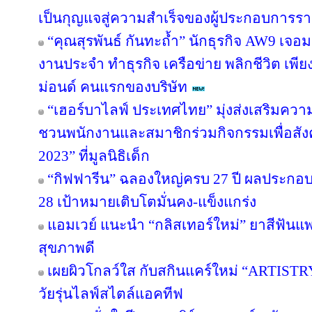
เป็นกุญแจสู่ความสำเร็จของผู้ประกอบการรา
“คุณสุรพันธ์ กันทะถ้ำ” นักธุรกิจ AW9 เจอมร
งานประจำ ทำธุรกิจ เครือข่าย พลิกชีวิต เพี
ม่อนด์ คนแรกของบริษัท
“เฮอร์บาไลฟ์ ประเทศไทย” มุ่งส่งเสริมควา
ชวนพนักงานและสมาชิกร่วมกิจกรรมเพื่อสังค
2023” ที่มูลนิธิเด็ก
“กิฟฟารีน” ฉลองใหญ่ครบ 27 ปี ผลประกอบกา
28 เป้าหมายเติบโตมั่นคง-แข็งแกร่ง
แอมเวย์ แนะนำ “กลิสเทอร์ใหม่” ยาสีฟันแพ
สุขภาพดี
เผยผิวโกลว์ใส กับสกินแคร์ใหม่ “ARTIST
วัยรุ่นไลฟ์สไตล์แอคทีฟ