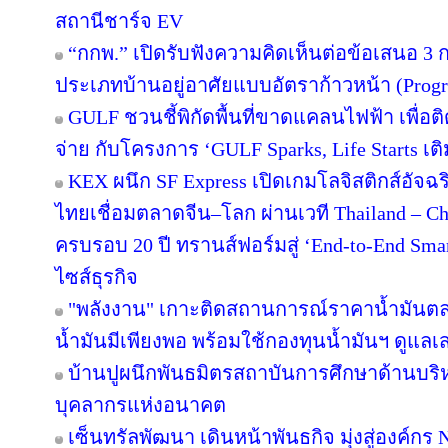
สถานีชาร์จ EV
“กกพ.” เปิดรับฟังความคิดเห็นต่อข้อเสนอ 3 
ประเภทบ้านอยู่อาศัยแบบอัตราก้าวหน้า (Progr
GULF ชวนชี้พิกัดพื้นที่ขาดแคลนไฟฟ้า เพื่อติ
จ่าย กับโครงการ ‘GULF Sparks, Life Starts เติ
KEX ผนึก SF Express เปิดเกมโลจิสติกส์อัจ
ไทยเชื่อมตลาดจีน–โลก ผ่านเวที Thailand – C
ครบรอบ 20 ปี ทรานส์ฟอร์มสู่ ‘End-to-End Smart
ไซส์ธุรกิจ
"พลังงาน" เกาะติดสถานการณ์ราคาน้ำมันตลา
น้ำมันมีเพียงพอ พร้อมใช้กองทุนน้ำมันฯ ดูแล
บ้านปูผนึกพันธมิตรสถาบันการศึกษาด้านบริ
บุคลากรแห่งอนาคต
เซ็นทรัลพัฒนา เดินหน้าพันธกิจ มุ่งสู่องค์ก