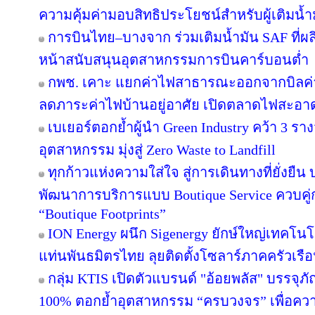
ความคุ้มค่ามอบสิทธิประโยชน์สำหรับผู้เติมน้ำม
การบินไทย–บางจาก ร่วมเติมน้ำมัน SAF ที่ผ
หน้าสนับสนุนอุตสาหกรรมการบินคาร์บอนต่ำ
กพช. เคาะ แยกค่าไฟสาธารณะออกจากบิลค
ลดภาระค่าไฟบ้านอยู่อาศัย เปิดตลาดไฟสะอาด
เบเยอร์ตอกย้ำผู้นำ Green Industry คว้า 3 ร
อุตสาหกรรม มุ่งสู่ Zero Waste to Landfill
ทุกก้าวแห่งความใส่ใจ สู่การเดินทางที่ยั่งยื
พัฒนาการบริการแบบ Boutique Service ควบคู่
“Boutique Footprints”
ION Energy ผนึก Sigenergy ยักษ์ใหญ่เทคโน
แท่นพันธมิตรไทย ลุยติดตั้งโซลาร์ภาคครัวเรือนเ
กลุ่ม KTIS เปิดตัวแบรนด์ "อ้อยพลัส" บรรจุภ
100% ตอกย้ำอุตสาหกรรม “ครบวงจร” เพื่อความยั