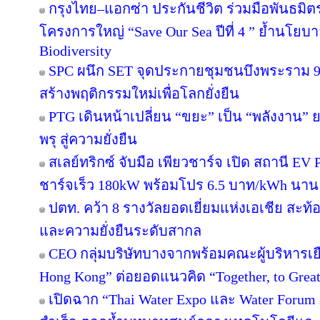
กรุงไทย–แอกซ่า ประกันชีวิต ร่วมมือพันธม
โครงการใหญ่ “Save Our Sea ปีที่ 4 ” ย้ำนโยบ
Biodiversity
SPC ผนึก SET จุดประกายชุมชนบึงพระราม 
สร้างพฤติกรรมใหม่เพื่อโลกยั่งยืน
PTG เดินหน้าเปลี่ยน “ขยะ” เป็น “พลังงาน”
พรุ สู่ความยั่งยืน
สเลย์ทริกซ์ จับมือ เพียวชาร์จ เปิด สถานี 
ชาร์จเร็ว 180kW พร้อมโปร 6.5 บาท/kWh นาน 
ปตท. คว้า 8 รางวัลยอดเยี่ยมแห่งเอเชีย สะ
และความยั่งยืนระดับสากล
CEO กลุ่มบริษัทบางจากพร้อมคณะผู้บริหารเย
Hong Kong” ต่อยอดแนวคิด “Together, to Great
เปิดฉาก “Thai Water Expo และ Water Forum