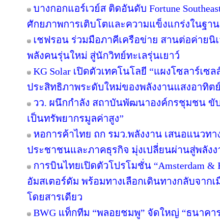
บางกอกแอร์เวย์ส ติดอันดับ Fortune Southeas
ศักยภาพการเติบโตและความแข็งแกร่งในฐานะผ
เชฟรอน ร่วมมือภาคีเครือข่าย สานต่อค่ายนิเว
พลังคนรุ่นใหม่ สู่นักวิทย์ทะเลรุ่นเยาว์
KG Solar เปิดตัวเทคโนโลยี “แผงโซลาร์เซลล
ประสิทธิภาพระดับใหม่ของพลังงานแสงอาทิตย
วว. ผนึกกำลัง สถาบันพัฒนาองค์กรชุมชน ขับ
เป็นทรัพยากรมูลค่าสูง”
หอการค้าไทย ถก รมว.พลังงาน เสนอแนวทางป
ประชาชนและภาคธุรกิจ มุ่งเปลี่ยนผ่านสู่พลั
การบินไทยเปิดตัวโปรโมชั่น “Amsterdam & 
อัมสเตอร์ดัม พร้อมทางเลือกเดินทางกลับจากเม
โดยสารเดียว
BWG แท็กทีม “พลอยชมพู” จัดใหญ่ “ธนาคารอิ่ม