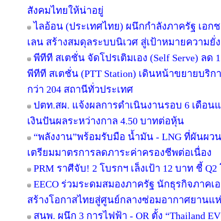
สังคมไทยให้น่าอยู่
ไลอ้อน (ประเทศไทย) ผนึกกำลังภาครัฐ เอกช
เลน สร้างสมดุลระบบนิเวศ สู่เป้าหมายความยั่ง
พีทีที สเตชั่น จัดโปรเติมเอง (Self Serve) ลด 
พีทีที สเตชั่น (PTT Station) เดินหน้าขยายบริก
กว่า 204 สถานีทั่วประเทศ
ปตท.สผ. แจ้งผลการดำเนินงานรอบ 6 เดือนแ
เงินปันผลระหว่างกาล 4.50 บาทต่อหุ้น
“พลังงาน”พร้อมรับมือ น้ำมัน - LNG ที่ผันผว
เตรียมมาตรการลดภาระค่าครองชีพต่อเนื่อง
PRM ราศีจับ! 2 โบรกฯ เล็งเป้า 12 บาท ชี้ Q2 
EECO ร่วมระดมสมองภาครัฐ นักธุรกิจภาคเ
สร้างโอกาสไทยสู่ศูนย์กลางซ่อมอากาศยานแห่
สนพ. ผนึก 3 การไฟฟ้า - OR ตั้ง “Thailand E