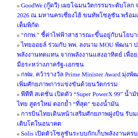
GoodWe (กู๊ดวี) เผยโฉมนวัตกรรมระดับโลก
2026 ณ มหานครเซี่ยงไฮ้ ขนทัพโซลูชัน พร้อ
เต็มพิกัด
“กกพ.” ชี้ค่าไฟฟ้าสาธารณะขึ้นอยู่กับนโยบ
ไทยออยล์ ร่วมกับ พพ. ลงนาม MOU พัฒนา ปร
พลังงานทดแทน จากพลังงานแสงอาทิตย์ เพื่อ
มือระหว่างภาครัฐ-เอกชน
กฟผ. คว้ารางวัล Prime Minister Award มุ่งพ
เพิ่มศักยภาพการแข่งขันด้วยนวัตกรรม
พีทีที สเตชั่น เปิดตัว “Super PowerX 99” น้
ไทย สูตรใหม่ ตอกย้ำ “ที่สุด” ของน้ำมัน
การบินไทยเดินหน้าเสริมศักยภาพฝูงบิน รับม
เติบโตในอนาคต
Solis เปิดตัวโซลูชันระบบกักเก็บพลังงานครบ