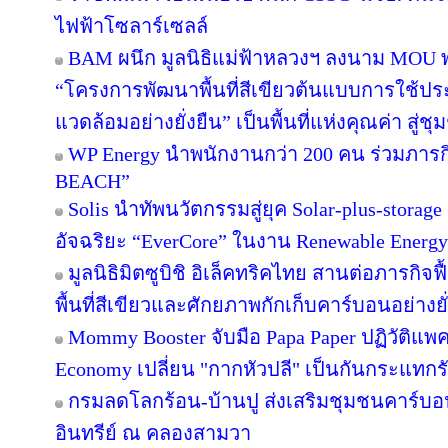
ไฟฟ้าโซลาร์เซลล์
BAM ผนึก มูลนิธิแม่ฟ้าหลวงฯ ลงนาม MOU พล
“โครงการพัฒนาพื้นที่สีเขียวต้นแบบการใช้ประโ
แวดล้อมอย่างยั่งยืน” เป็นพื้นที่แห่งคุณค่า สู่
WP Energy นำพนักงานกว่า 200 คน ร่วมภา
BEACH”
Solis นำทัพนวัตกรรมสู่ยุค Solar-plus-storag
อัจฉริยะ “EverCore” ในงาน Renewable Energy
มูลนิธิมิตซูบิชิ อิเล็คทริคไทย สานต่อภารกิจฟ
พื้นที่สีเขียวและศักยภาพกักเก็บคาร์บอนอย่างยั
Mommy Booster จับมือ Papa Paper ปฏิวัติแพคเ
Economy เปลี่ยน "กากหัวปลี" เป็นกันกระแทกร
กรมลดโลกร้อน-บ้านปู ส่งเสริมชุมชนคาร์บอน
อินทรีย์ ณ คลองสามวา