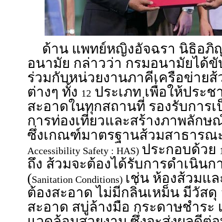
ด้าน แพทย์หญิงอัจฉรา นิธิอภ
อนามัย กล่าวว่า กรมอนามัยได้ข
ร่วมกับหน่วยงานภาคีเครือข่าย
ต่างๆ ทั้ง
ประเภท เพื่อให้ประชา
12
สะอาดในทุกสถานที่ รองรับการเป็
การท่องเที่ยวและสร้างภาพลักษณ์
ซึ่งเกณฑ์มาตรฐานส้วมสาธารณะ
ประกอบด้วย
Accessibility Safety : HAS)
ถึง ส้วมจะต้องได้รับการดำเนินก
(
เช่น ห้องส้วมแล
Sanitation Conditions)
ต้องสะอาด ไม่มีกลิ่นเหม็น มีวัสดุ
สะอาด สบู่ล้างมือ กระดาษชำระ 
แวดล้อมสวยงาม ซึ่งจะส่งผลดีต่อ