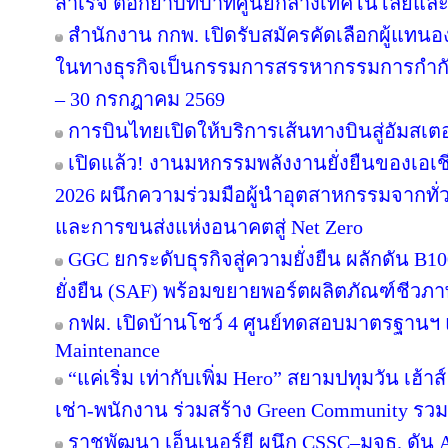
สำเร็จ ตอกย้ำบทบาทศูนย์กลางเทคโนโลยีและ
สำนักงาน กกพ. เปิดรับสมัครคัดเลือกผู้แทน
ในทางธุรกิจเป็นกรรมการสรรหากรรมการกำกับก
– 30 กรกฎาคม 2569
การบินไทยเปิดให้บริการเส้นทางบินสู่อัมสเตอ
เปิดแล้ว! งานมหกรรมพลังงานยั่งยืนของเอเชี
2026 ผนึกความร่วมมือผู้นำอุตสาหกรรมจากทั่
และการขนส่งแห่งอนาคตสู่ Net Zero
GGC ยกระดับธุรกิจสู่ความยั่งยืน ผลักดัน B1
ยั่งยืน (SAF) พร้อมขยายพอร์ตผลิตภัณฑ์ชีวภา
กฟผ. เปิดบ้านโชว์ 4 ศูนย์ทดสอบมาตรฐานฯ
Maintenance
“แค่เริ่ม เท่ากับเพิ่ม Hero” สยามปทุมวัน เฮ้า
เช่า-พนักงาน ร่วมสร้าง Green Community รว
ราชพัฒนา เอ็นเนอร์ยี ผนึก CSSC–มจธ. ดัน 