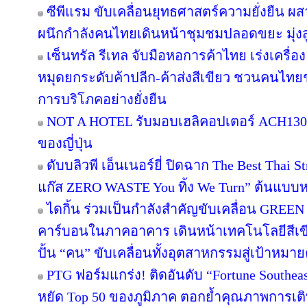
ซีพีแรม ขับเคลื่อนยุทธศาสตร์ความยั่งยืน ผ
ผนึกกำลังคนไทยเดินหน้าชุมชมปลอดขยะ มุ่งสู่
เซ็นทรัล รีเทล จับมือหอการค้าไทย เร่งเครื่อง 
หมุดยกระดับค้าปลีก-ค้าส่งสีเขียว ชวนคนไทยช้
การบริโภคอย่างยั่งยืน
NOT A HOTEL รับมอบเฮลิคอปเตอร์ ACH130 A
ของญี่ปุ่น
ดับบลิวพี เอ็นเนอร์ยี่ ปิดฉาก The Best Thai S
แก๊ส ZERO WASTE You ทิ้ง We Turn” ต้นแบบหม
ไดกิ้น ร่วมเป็นกำลังสำคัญขับเคลื่อน GREEN
คาร์บอนในภาคอาคาร เดินหน้าเทคโนโลยีสีเขี
ปั้น “คน” ขับเคลื่อนทั้งอุตสาหกรรมสู่เป้าหมา
PTG ฟอร์มแกร่ง! ติดอันดับ “Fortune Southeast
หยัด Top 50 ของภูมิภาค ตอกย้ำคุณภาพการเติ