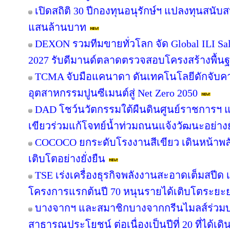
เปิดสถิติ 30 ปีกองทุนอนุรักษ์ฯ แปลงทุนสนับ
แสนล้านบาท
DEXON รวมทีมขายทั่วโลก จัด Global ILI Sal
2027 รับดีมานด์ตลาดตรวจสอบโครงสร้างพื้น
TCMA จับมือแคนาดา ดันเทคโนโลยีดักจับคา
อุตสาหกรรมปูนซีเมนต์สู่ Net Zero 2050
DAD โชว์นวัตกรรมใต้ผืนดินศูนย์ราชการฯ แ
เขียวร่วมแก้โจทย์น้ำท่วมถนนแจ้งวัฒนะอย่างยั
COCOCO ยกระดับโรงงานสีเขียว เดินหน้าพ
เติบโตอย่างยั่งยืน
TSE เร่งเครื่องธุรกิจพลังงานสะอาดเต็มสปีด เ
โครงการแรกต้นปี 70 หนุนรายได้เติบโตระยะ
บางจากฯ และสมาชิกบางจากกรีนไมลส์ร่วมบ
สาธารณประโยชน์ ต่อเนื่องเป็นปีที่ 20 ที่ได้เด