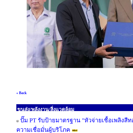
« Back
ขนส่ง/พลังงาน/สิ่งแวดล้อม
ปั๊ม PT รับป้ายมาตรฐาน "หัวจ่ายเชื้อเพลิงสี
ความเชื่อมั่นผู้บริโภค