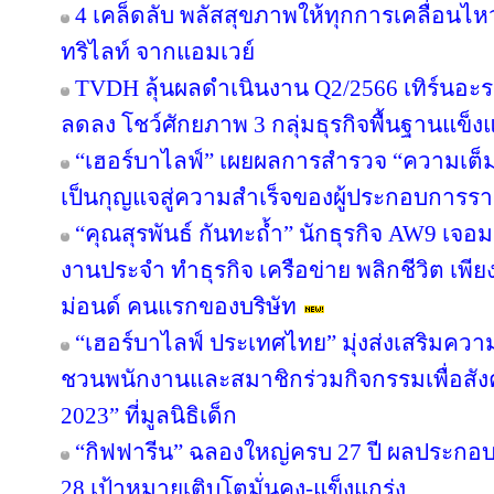
4 เคล็ดลับ พลัสสุขภาพให้ทุกการเคลื่อนไห
ทริไลท์ จากแอมเวย์
TVDH ลุ้นผลดำเนินงาน Q2/2566 เทิร์นอ
ลดลง โชว์ศักยภาพ 3 กลุ่มธุรกิจพื้นฐานแข็งแ
“เฮอร์บาไลฟ์” เผยผลการสำรวจ “ความเต็มใ
เป็นกุญแจสู่ความสำเร็จของผู้ประกอบการรา
“คุณสุรพันธ์ กันทะถ้ำ” นักธุรกิจ AW9 เจอมร
งานประจำ ทำธุรกิจ เครือข่าย พลิกชีวิต เพี
ม่อนด์ คนแรกของบริษัท
“เฮอร์บาไลฟ์ ประเทศไทย” มุ่งส่งเสริมควา
ชวนพนักงานและสมาชิกร่วมกิจกรรมเพื่อสังค
2023” ที่มูลนิธิเด็ก
“กิฟฟารีน” ฉลองใหญ่ครบ 27 ปี ผลประกอบกา
28 เป้าหมายเติบโตมั่นคง-แข็งแกร่ง