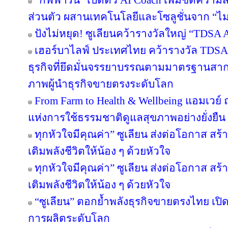
“กิฟฟารีน” เปิดตัว AI Coach เพิ่มขีดคว
ส่วนตัว ผสานเทคโนโลยีและโซลูชั่นจาก “
ปังไม่หยุด! ซูเลียนคว้ารางวัลใหญ่ “TDS
เฮอร์บาไลฟ์ ประเทศไทย คว้ารางวัล TDS
ธุรกิจที่ยึดมั่นจรรยาบรรณตามมาตรฐานสากล ต
ภาพผู้นำธุรกิจขายตรงระดับโลก
From Farm to Health & Wellbeing แอมเวย
แห่งการใช้ธรรมชาติดูแลสุขภาพอย่างยั่งยืน
ทุกหัวใจมีคุณค่า” ซูเลียน ส่งต่อโอกาส ส
เติมพลังชีวิตให้น้อง ๆ ด้วยหัวใจ
ทุกหัวใจมีคุณค่า” ซูเลียน ส่งต่อโอกาส ส
เติมพลังชีวิตให้น้อง ๆ ด้วยหัวใจ
“ซูเลียน” ตอกย้ำพลังธุรกิจขายตรงไทย เปิ
การผลิตระดับโลก