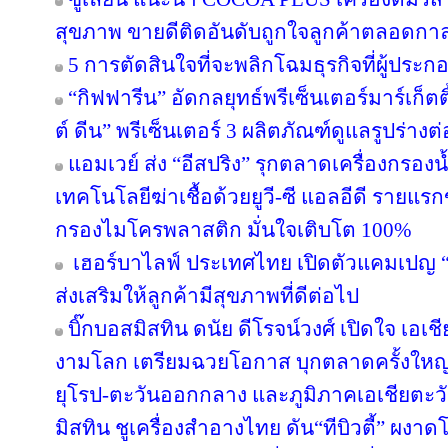
สุขภาพ ขายดีติดอันดับถูกใจลูกค้าตลอดกา
5 การตัดสินใจที่จะพลิกโฉมธุรกิจที่ผู้ป
“กิฟฟารีน” อัดกลยุทธ์พรีเซ็นเตอร์มาร์เก็ตติ
ต์ ดีน” พรีเซ็นเตอร์ 3 ผลิตภัณฑ์ดูแลรูปร่างต
แอมเวย์ ส่ง “อีสปริง” รุกตลาดเครื่องกรองน
เทคโนโลยีฆ่าเชื้อด้วยยูวี-ซี แอลอีดี ราย
กรองไมโครพลาสติก มั่นใจเติบโต 100%
เฮอร์บาไลฟ์ ประเทศไทย เปิดตัวแคมเปญ “ล่า
ส่งเสริมให้ลูกค้ามีสุขภาพที่ดีต่อไป
บิ๊กบอสมิสทิน ดนัย ดีโรจน์วงศ์ เปิดใจ เอเช
งามโลก เตรียมฉวยโอกาส บุกตลาดครั้งใหญ่ 
ยุโรป-ตะวันออกกลาง และภูมิภาคเอเชียตะวั
มิสทิน ชูเครื่องสำอางไทย ดัน“ทีบิวตี้” ผงาด