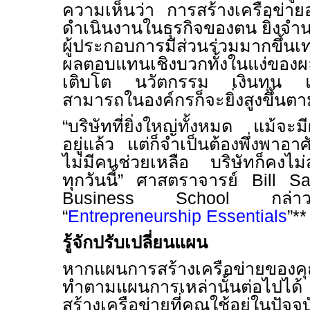
ความเห็นว่า การสร้างเครือข่า
ดำเนินงานในธุรกิจของตน ยิ่งจำน
ผู้ประกอบการมีส่วนร่วมมากขึ้นเท
ผลตอบแทนเชิงบวกทั้งในแง่ข
เติบโต นวัตกรรม เงินทุน แล
สามารถในองค์กรก็จะยิ่งสูงขึ้นต
“บริษัทที่ยิ่งใหญ่ทั้งหมด แม้จะม
อยู่แล้ว แต่ก็จำเป็นต้องพึ่งพาอา
ไม่มีคนช่วยเหลือ บริษัทก็คงไม
ทุกวันนี้”
ศาสตราจารย์
Bill 
Business School
กล่า
“
Entrepreneurship Essentials
”**
รู้จักปรับเปลี่ยนแผน
หากแผนการสร้างเครือข่ายของ
ทำตามแผนการเหล่านั้นต่อไปไ
สร้างเครือข่ายที่คุณใช้อยู่ในปัจ