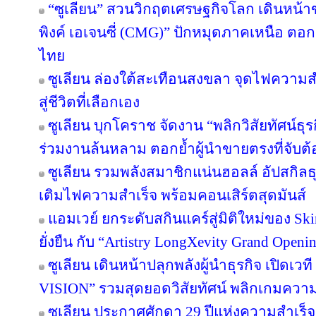
“ซูเลียน” สวนวิกฤตเศรษฐกิจโลก เดินหน้าข
พิงค์ เอเจนซี่ (CMG)” ปักหมุดภาคเหนือ ตอ
ไทย
ซูเลียน ล่องใต้สะเทือนสงขลา จุดไฟความสำเ
สู่ชีวิตที่เลือกเอง
ซูเลียน บุกโคราช จัดงาน “พลิกวิสัยทัศน์ธุรกิ
ร่วมงานล้นหลาม ตอกย้ำผู้นำขายตรงที่จับต้อ
ซูเลียน รวมพลังสมาชิกแน่นฮอลล์ อัปสกิล
เติมไฟความสำเร็จ พร้อมคอนเสิร์ตสุดมันส์
แอมเวย์ ยกระดับสกินแคร์สู่มิติใหม่ของ Sk
ยั่งยืน กับ “Artistry LongXevity Grand Open
ซูเลียน เดินหน้าปลุกพลังผู้นำธุรกิจ เปิ
VISION” รวมสุดยอดวิสัยทัศน์ พลิกเกมความสำเ
ซูเลียน ประกาศศักดา 29 ปีแห่งความสำเร็