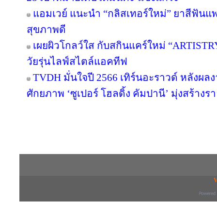
แอมเวย์ แนะนำ “กลิสเทอร์ใหม่” ยาสีฟันแพ
สุขภาพดี
เผยผิวโกลว์ใส กับสกินแคร์ใหม่ “ARTIST
วัยรุ่นไลฟ์สไตล์แอคทีฟ
TVDH มั่นใจปี 2566 เทิร์นอะราวด์ หลังผ
ศักยภาพ ‘ซูเปอร์ โฮลดิ้ง คัมปานี’ มุ่งสร้างรา
Copyright © 2016 inTV co.,Ltd. All Right
V