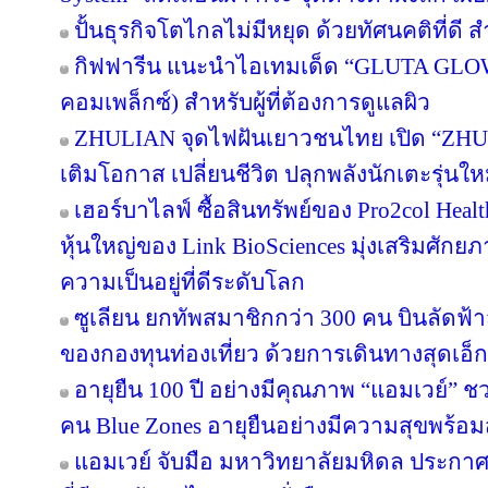
ปั้นธุรกิจโตไกลไม่มีหยุด ด้วยทัศนคติที่ดี
กิฟฟารีน แนะนำไอเทมเด็ด “GLUTA GLO
คอมเพล็กซ์) สำหรับผู้ที่ต้องการดูแลผิว
ZHULIAN จุดไฟฝันเยาวชนไทย เปิด “ZHUL
เติมโอกาส เปลี่ยนชีวิต ปลุกพลังนักเตะรุ่นใ
เฮอร์บาไลฟ์ ซื้อสินทรัพย์ของ Pro2col Healt
หุ้นใหญ่ของ Link BioSciences มุ่งเสริมศั
ความเป็นอยู่ที่ดีระดับโลก
ซูเลียน ยกทัพสมาชิกกว่า 300 คน บินลัดฟ้า
ของกองทุนท่องเที่ยว ด้วยการเดินทางสุดเอ็ก
อายุยืน 100 ปี อย่างมีคุณภาพ “แอมเวย์” ชว
คน Blue Zones อายุยืนอย่างมีความสุขพร้อม
แอมเวย์ จับมือ มหาวิทยาลัยมหิดล ประกาศคว