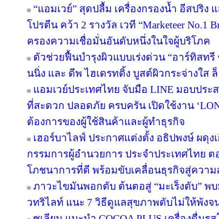
“แอมเวย์” สุดปลื้ม เครื่องกรองน้ำ อีสปริง
โปรตีน คว้า 2 รางวัล เวที “Marketeer No.1 Br
ครองความเชื่อมั่นอันดับหนึ่งในใจผู้บริโภค
ตัวช่วยฟื้นบำรุงผิวแบบเร่งด่วน “อาร์ทิสทรี
นนิ่ง และ ดีพ ไฮเดรทติ้ง บูสต์ผิวกระจ่างใส ล็
แอมเวย์ประเทศไทย จับมือ LINE มอบประสบ
ที่สะดวก ปลอดภัย ครบครัน เปิดใช้งาน ‘LON
ต้องการของผู้ใช้สินค้าและผู้ทำธุรกิจ
เฮอร์บาไลฟ์ ประกาศแต่งตั้ง อธิปพงษ์ ผดุง
กรรมการผู้อำนวยการ ประจำประเทศไทย ตอกย
โภชนาการที่ดี พร้อมขับเคลื่อนธุรกิจสู่ความ
ภาวะไขมันพอกตับ ต้นตอสู่ “มะเร็งตับ” พ
วทริไลท์ แนะ 7 วิธีดูแลสุขภาพตับไม่ให้พังจ
ซูเลียน แนะนำ COCOA PLUS เครื่องดื่มรสโ