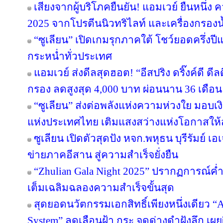
เสียงจากผู้บริโภคยืนยัน! แอมเวย์ ยืนหนึ่ง 
2025 จากโปรตีนนิวทริไลท์ และเครื่องกรองน้
“ซูเลียน” เปิดเกมรุกภาคใต้ โชว์ยอดครึ่งป
กระหน่ำทั่วประเทศ
แอมเวย์ ส่งดีลสุดฮอต! “อีสปริง ดริ๊งค์ดี ด
กรอง ลดสูงสุด 4,000 บาท ผ่อนนาน 36 เดือน
“ซูเลียน” ส่งต่อพลังแห่งความห่วงใย มอบ
แห่งประเทศไทย เติมแสงสว่างแห่งโอกาสให
ซูเลียน เปิดตัวสุดปัง หจก.พหุธน บุรีรัมย์ เ
ข่ายภาคอีสาน สู่ความสำเร็จยั่งยืน
“Zhulian Gala Night 2025” ปรากฏการณ์ค่ำ
เต็มเฉลิมฉลองความสำเร็จขั้นสุด
สุดยอดนวัตกรรมเอกสิทธิ์เพียงหนึ่งเดียว “Ar
System” ลดเลือนฝ้า กระ จุดด่างดำฝังลึก เผ