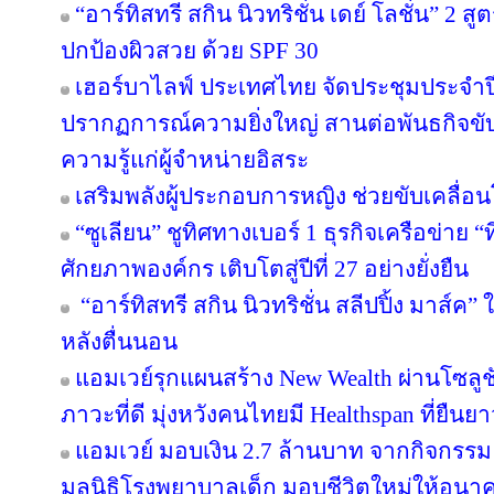
“อาร์ทิสทรี สกิน นิวทริชั่น เดย์ โลชั่น” 2
ปกป้องผิวสวย ด้วย SPF 30
เฮอร์บาไลฟ์ ประเทศไทย จัดประชุมประจำปี 
ปรากฏการณ์ความยิ่งใหญ่ สานต่อพันธกิจขับ
ความรู้แก่ผู้จำหน่ายอิสระ
เสริมพลังผู้ประกอบการหญิง ช่วยขับเคลื่อ
“ซูเลียน” ชูทิศทางเบอร์ 1 ธุรกิจเครือข่าย “
ศักยภาพองค์กร เติบโตสู่ปีที่ 27 อย่างยั่งยืน
“อาร์ทิสทรี สกิน นิวทริชั่น สลีปปิ้ง มาส์ค” 
หลังตื่นนอน
แอมเวย์รุกแผนสร้าง New Wealth ผ่านโซลูช
ภาวะที่ดี มุ่งหวังคนไทยมี Healthspan ที่ยืนย
แอมเวย์ มอบเงิน 2.7 ล้านบาท จากกิจกรรม “บอด
มูลนิธิโรงพยาบาลเด็ก มอบชีวิตใหม่ให้อนา