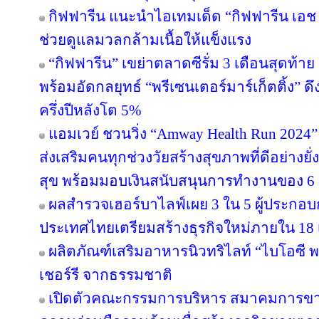
กิฟฟารีน แนะนำไอเทมเด็ด “กิฟฟารีน เอช เอ
ช่วยดูแลมวลกล้ามเนื้อให้แข็งแรง
“กิฟฟารีน” เขย่าตลาดซีรั่ม 3 เดือนสุดท้าย ส่
พร้อมอัดกลยุทธ์ “พรีเซนเตอร์มาร์เก็ตติ้ง” ด
ครึ่งปีหลังโต 5%
แอมเวย์ ชวนวิ่ง “Amway Health Run 2024” 
ส่งเสริมคนทุกช่วงวัยสร้างสุขภาพที่ดีอย่าง
สุข พร้อมมอบเงินสนับสนุนการทำงานของ 6 ม
ผลสำรวจเฮอร์บาไลฟ์เผย 3 ใน 5 ผู้ประกอ
ประเทศไทยเตรียมสร้างธุรกิจใหม่ภายใน 18 
ผลิตภัณฑ์เสริมอาหารนิวทริไลท์ “ไบโอซี
เชอร์รี จากธรรมชาติ
เปิดตัวคณะกรรมการบริหาร สมาคมการขา