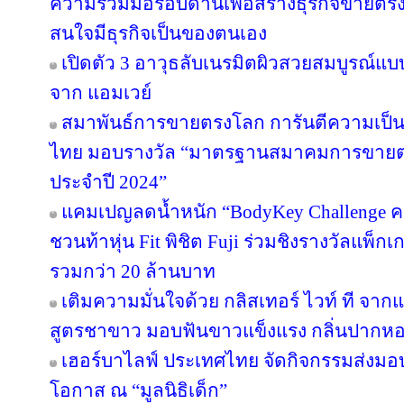
ความร่วมมือรอบด้านเพื่อสร้างธุรกิจขายตรงให
สนใจมีธุรกิจเป็นของตนเอง
เปิดตัว 3 อาวุธลับเนรมิตผิวสวยสมบูรณ์แบบ
จาก แอมเวย์
สมาพันธ์การขายตรงโลก การันตีความเป
ไทย มอบรางวัล “มาตรฐานสมาคมการขายตรง
ประจำปี 2024”
แคมเปญลดน้ำหนัก “BodyKey Challenge ครั้ง
ชวนท้าหุ่น Fit พิชิต Fuji ร่วมชิงรางวัลแพ็กเ
รวมกว่า 20 ล้านบาท
เติมความมั่นใจด้วย กลิสเทอร์ ไวท์ ที จา
สูตรชาขาว มอบฟันขาวแข็งแรง กลิ่นปาก
เฮอร์บาไลฟ์ ประเทศไทย จัดกิจกรรมส่งม
โอกาส ณ “มูลนิธิเด็ก”