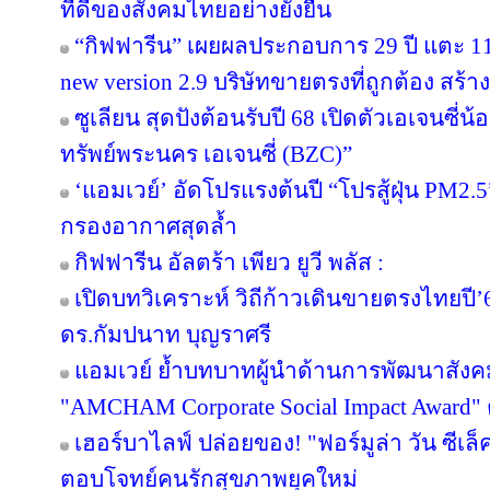
ที่ดีของสังคมไทยอย่างยั่งยืน
“กิฟฟารีน” เผยผลประกอบการ 29 ปี แตะ 11
new version 2.9 บริษัทขายตรงที่ถูกต้อง สร้าง
ซูเลียน สุดปังต้อนรับปี 68 เปิดตัวเอเจนซี่น้อง
ทรัพย์พระนคร เอเจนซี่ (BZC)”
‘แอมเวย์’ อัดโปรแรงต้นปี “โปรสู้ฝุ่น PM2.5
กรองอากาศสุดล้ำ
กิฟฟารีน อัลตร้า เพียว ยูวี พลัส :
เปิดบทวิเคราะห์ วิถีก้าวเดินขายตรงไทยป
ดร.กัมปนาท บุญราศรี
แอมเวย์ ย้ำบทบาทผู้นำด้านการพัฒนาสังคมไ
"AMCHAM Corporate Social Impact Award" ต่
เฮอร์บาไลฟ์ ปล่อยของ! "ฟอร์มูล่า วัน ซีเล
ตอบโจทย์คนรักสุขภาพยุคใหม่