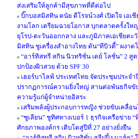
ส่งเสริมให้ลูกค้ามีสุขภาพที่ดีต่อไป
บิ๊กบอสมิสทิน ดนัย ดีโรจน์วงศ์ เปิดใจ เอเช
งามโลก เตรียมฉวยโอกาส บุกตลาดครั้งใหญ่ 
ยุโรป-ตะวันออกกลาง และภูมิภาคเอเชียตะวั
มิสทิน ชูเครื่องสำอางไทย ดัน“ทีบิวตี้” ผงาด
“อาร์ทิสทรี สกิน นิวทริชั่น เดย์ โลชั่น” 2
ปกป้องผิวสวย ด้วย SPF 30
เฮอร์บาไลฟ์ ประเทศไทย จัดประชุมประจำปี 
ปรากฏการณ์ความยิ่งใหญ่ สานต่อพันธกิจขับ
ความรู้แก่ผู้จำหน่ายอิสระ
เสริมพลังผู้ประกอบการหญิง ช่วยขับเคลื่อ
“ซูเลียน” ชูทิศทางเบอร์ 1 ธุรกิจเครือข่าย “
ศักยภาพองค์กร เติบโตสู่ปีที่ 27 อย่างยั่งยืน
“อาร์ทิสทรี สกิน นิวทริชั่น สลีปปิ้ง มาส์ค” 