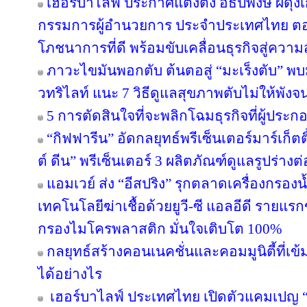
เฮอร์บาไลฟ์ ประกาศแต่งตั้ง อธิปพงษ์ ผดุง
กรรมการผู้อำนวยการ ประจำประเทศไทย ตอกย
โภชนาการที่ดี พร้อมขับเคลื่อนธุรกิจสู่ความ
ภาวะไขมันพอกตับ ต้นตอสู่ “มะเร็งตับ” พ
วทริไลท์ แนะ 7 วิธีดูแลสุขภาพตับไม่ให้พังจ
5 การตัดสินใจที่จะพลิกโฉมธุรกิจที่ผู้ป
“กิฟฟารีน” อัดกลยุทธ์พรีเซ็นเตอร์มาร์เก็ตติ
ต์ ดีน” พรีเซ็นเตอร์ 3 ผลิตภัณฑ์ดูแลรูปร่างต
แอมเวย์ ส่ง “อีสปริง” รุกตลาดเครื่องกรองน
เทคโนโลยีฆ่าเชื้อด้วยยูวี-ซี แอลอีดี ราย
กรองไมโครพลาสติก มั่นใจเติบโต 100%
กลยุทธ์สร้างคอนเนคชั่นและคอมมูนิตี้ที่เข้มแ
ได้อย่างไร
เฮอร์บาไลฟ์ ประเทศไทย เปิดตัวแคมเปญ “ล่า