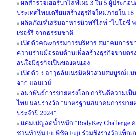
ผลสำรวจเฮอร์บาไลฟ์เผย 3 ใน 5 ผู้ประกอ
ประเทศไทยเตรียมสร้างธุรกิจใหม่ภายใน 18 
ผลิตภัณฑ์เสริมอาหารนิวทริไลท์ “ไบโอซี
เชอร์รี จากธรรมชาติ
เปิดตัวคณะกรรมการบริหาร สมาคมการขา
ความร่วมมือรอบด้านเพื่อสร้างธุรกิจขายตรงให
สนใจมีธุรกิจเป็นของตนเอง
เปิดตัว 3 อาวุธลับเนรมิตผิวสวยสมบูรณ์แบบ
จาก แอมเวย์
สมาพันธ์การขายตรงโลก การันตีความเป
ไทย มอบรางวัล “มาตรฐานสมาคมการขายตรง
ประจำปี 2024”
แคมเปญลดน้ำหนัก “BodyKey Challenge ครั้ง
ชวนท้าหุ่น Fit พิชิต Fuji ร่วมชิงรางวัลแพ็กเ