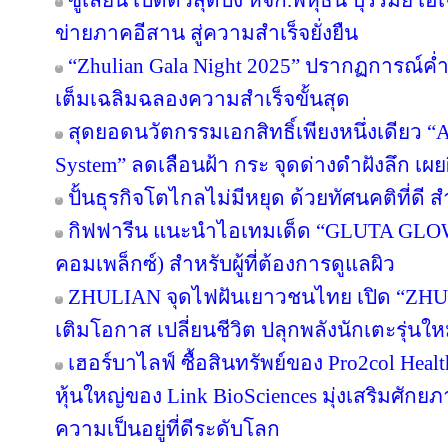
ซูเลียน เปิดตัวสุดปัง หจก.พหุธน บุรีรัมย์ เ
ข่ายภาคอีสาน สู่ความสำเร็จยั่งยืน
“Zhulian Gala Night 2025” ปรากฏการณ์ค่ำ
เต็มเฉลิมฉลองความสำเร็จขั้นสุด
สุดยอดนวัตกรรมเอกสิทธิ์เพียงหนึ่งเดียว “Ar
System” ลดเลือนฝ้า กระ จุดด่างดำฝังลึก เผ
ปั้นธุรกิจโตไกลไม่มีหยุด ด้วยทัศนคติที่ดี
กิฟฟารีน แนะนำไอเทมเด็ด “GLUTA GLO
คอมเพล็กซ์) สำหรับผู้ที่ต้องการดูแลผิว
ZHULIAN จุดไฟฝันเยาวชนไทย เปิด “ZHUL
เติมโอกาส เปลี่ยนชีวิต ปลุกพลังนักเตะรุ่นใ
เฮอร์บาไลฟ์ ซื้อสินทรัพย์ของ Pro2col Healt
หุ้นใหญ่ของ Link BioSciences มุ่งเสริมศั
ความเป็นอยู่ที่ดีระดับโลก