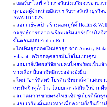
เฮอร์บาไลฟ์ คว้ารางวัลส่งเสริมจรรยาบรร
สุดยอดผู้จำหน่ายอิสระฯ รับรางวัลนักธุรกิ
AWARD 2023
แอมเวย์พุ่งเป้าสร้างคอมมูนิตี้ Health & Wel
กลยุทธ์การตลาด พร้อมเสริมแกร่งด้านโลจิสต
ขั้นตอนแบบ End-to-End
ไอเท็มสุดฮอตใหม่ล่าสุด จาก Artistry Ma
Vibrant” ครีเอตลุคสวยมั่นใจในแบบคุณ
แอมเวย์เปิดผลวิจัย พบคนไทยพร้อมเป็นเจ้าข
ทางเลือกปั้นอาชีพอิสระอย่างยั่งยืน
ใหม่ “อาร์ทิสทรี โปรตีน ชีทมาส์ค” แผ่นม
เนรมิตผิวดูฉ่ำโกลว์แบบกลาสสกินในข้ามคืน
สมาคมการขายตรงไทย เชิดชูเกียรตินักธุรก
แอมเวย์มุ่งมั่นแนวทางเพื่อความยั่งยืนด้านส