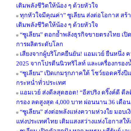
เติมพลังชีวิตให้น้อง ๆ ด้วยหัวใจ
ทุกหัวใจมีคุณค่า” ซูเลียน ส่งต่อโอกาส ส
เติมพลังชีวิตให้น้อง ๆ ด้วยหัวใจ
“ซูเลียน” ตอกย้ำพลังธุรกิจขายตรงไทย เปิ
การผลิตระดับโลก
เสียงจากผู้บริโภคยืนยัน! แอมเวย์ ยืนหนึ่ง 
2025 จากโปรตีนนิวทริไลท์ และเครื่องกรองน้
“ซูเลียน” เปิดเกมรุกภาคใต้ โชว์ยอดครึ่งป
กระหน่ำทั่วประเทศ
แอมเวย์ ส่งดีลสุดฮอต! “อีสปริง ดริ๊งค์ดี ด
กรอง ลดสูงสุด 4,000 บาท ผ่อนนาน 36 เดือน
“ซูเลียน” ส่งต่อพลังแห่งความห่วงใย มอบ
แห่งประเทศไทย เติมแสงสว่างแห่งโอกาสให