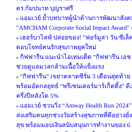
ดร.กัมปนาท บุญราศรี
แอมเวย์ ย้ำบทบาทผู้นำด้านการพัฒนาสังคมไ
"AMCHAM Corporate Social Impact Award" ต่
เฮอร์บาไลฟ์ ปล่อยของ! "ฟอร์มูล่า วัน ซีเล
ตอบโจทย์คนรักสุขภาพยุคใหม่
กิฟฟารีน แนะนำไอเทมเด็ด “กิฟฟารีน เอช เอ
ช่วยดูแลมวลกล้ามเนื้อให้แข็งแรง
“กิฟฟารีน” เขย่าตลาดซีรั่ม 3 เดือนสุดท้าย ส่
พร้อมอัดกลยุทธ์ “พรีเซนเตอร์มาร์เก็ตติ้ง” ด
ครึ่งปีหลังโต 5%
แอมเวย์ ชวนวิ่ง “Amway Health Run 2024” 
ส่งเสริมคนทุกช่วงวัยสร้างสุขภาพที่ดีอย่าง
สุข พร้อมมอบเงินสนับสนุนการทำงานของ 6 ม