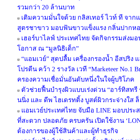
รวมกว่า 20 ล้านบาท
เติมความมั่นใจด้วย กลิสเทอร์ ไวท์ ที จา
สูตรชาขาว มอบฟันขาวแข็งแรง กลิ่นปาก
เฮอร์บาไลฟ์ ประเทศไทย จัดกิจกรรมส่งม
โอกาส ณ “มูลนิธิเด็ก”
“แอมเวย์” สุดปลื้ม เครื่องกรองน้ำ อีสปริง
โปรตีน คว้า 2 รางวัล เวที “Marketeer No.1 Br
ครองความเชื่อมั่นอันดับหนึ่งในใจผู้บริโภค
ตัวช่วยฟื้นบำรุงผิวแบบเร่งด่วน “อาร์ทิสทรี
นนิ่ง และ ดีพ ไฮเดรทติ้ง บูสต์ผิวกระจ่างใส ล็
แอมเวย์ประเทศไทย จับมือ LINE มอบประสบ
ที่สะดวก ปลอดภัย ครบครัน เปิดใช้งาน ‘LON
ต้องการของผู้ใช้สินค้าและผู้ทำธุรกิจ