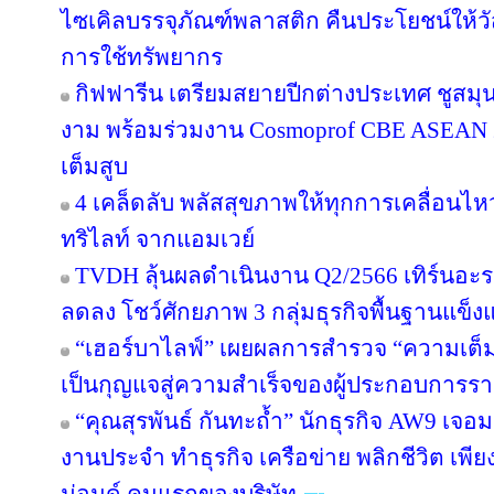
ไซเคิลบรรจุภัณฑ์พลาสติก คืนประโยชน์ให้ว
การใช้ทรัพยากร
กิฟฟารีน เตรียมสยายปีกต่างประเทศ ชูสม
งาม พร้อมร่วมงาน Cosmoprof CBE ASEAN 
เต็มสูบ
4 เคล็ดลับ พลัสสุขภาพให้ทุกการเคลื่อนไห
ทริไลท์ จากแอมเวย์
TVDH ลุ้นผลดำเนินงาน Q2/2566 เทิร์นอ
ลดลง โชว์ศักยภาพ 3 กลุ่มธุรกิจพื้นฐานแข็งแ
“เฮอร์บาไลฟ์” เผยผลการสำรวจ “ความเต็มใ
เป็นกุญแจสู่ความสำเร็จของผู้ประกอบการรา
“คุณสุรพันธ์ กันทะถ้ำ” นักธุรกิจ AW9 เจอมร
งานประจำ ทำธุรกิจ เครือข่าย พลิกชีวิต เพี