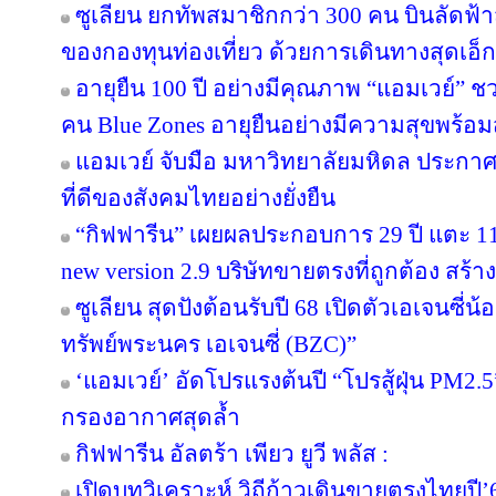
ซูเลียน ยกทัพสมาชิกกว่า 300 คน บินลัดฟ้า
ของกองทุนท่องเที่ยว ด้วยการเดินทางสุดเอ็ก
อายุยืน 100 ปี อย่างมีคุณภาพ “แอมเวย์” ชว
คน Blue Zones อายุยืนอย่างมีความสุขพร้อม
แอมเวย์ จับมือ มหาวิทยาลัยมหิดล ประกาศคว
ที่ดีของสังคมไทยอย่างยั่งยืน
“กิฟฟารีน” เผยผลประกอบการ 29 ปี แตะ 11
new version 2.9 บริษัทขายตรงที่ถูกต้อง สร้าง
ซูเลียน สุดปังต้อนรับปี 68 เปิดตัวเอเจนซี่น้อง
ทรัพย์พระนคร เอเจนซี่ (BZC)”
‘แอมเวย์’ อัดโปรแรงต้นปี “โปรสู้ฝุ่น PM2.5
กรองอากาศสุดล้ำ
กิฟฟารีน อัลตร้า เพียว ยูวี พลัส :
เปิดบทวิเคราะห์ วิถีก้าวเดินขายตรงไทยป