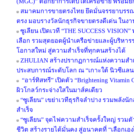
(MGC)” ตอกย้ำการเติบโตเครือข่าย พร้อม
สมาคมการขายตรงไทย ยึดมั่นจรรยาบรรณแล
ตรง มอบรางวัลนักธุรกิจขายตรงดีเด่น ใน
ซูเลียน เปิดเวที “THE SUCCESS VISION” พลิก
เลือก รวมสุดยอดผู้นำเครือข่ายและผู้บริหา
โอกาสใหม่ สู่ความสำเร็จที่ทุกคนสร้างได้
ZHULIAN สร้างปรากฏการณ์แห่งความสำเร็
ประสบการณ์ระดับโลก ณ “เกาะใต้ นิวซีแลน
“อาร์ทิสทรี” เปิดตัว “Brightening Vitamin C
ผิวโกลว์กระจ่างใสในมาส์คเดียว
“ซูเลียน” เขย่าเวทีธุรกิจลำปาง รวมพลังนัก
สำเร็จ
“ซูเลียน” จุดไฟความสำเร็จครั้งใหญ่ รวมตั
ชีวิต สร้างรายได้มั่นคง สู่อนาคตที่ “เลือกเอง