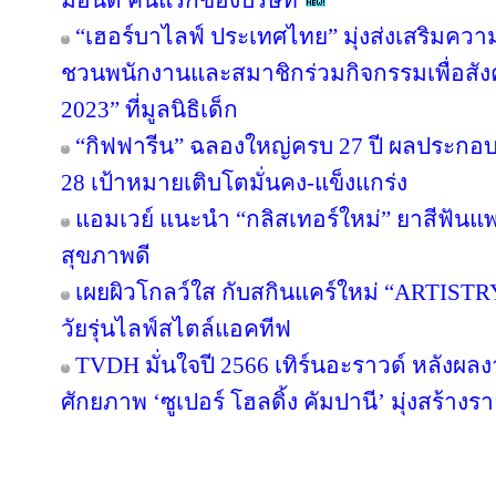
ม่อนด์ คนแรกของบริษัท
“เฮอร์บาไลฟ์ ประเทศไทย” มุ่งส่งเสริมควา
ชวนพนักงานและสมาชิกร่วมกิจกรรมเพื่อสังค
2023” ที่มูลนิธิเด็ก
“กิฟฟารีน” ฉลองใหญ่ครบ 27 ปี ผลประกอบกา
28 เป้าหมายเติบโตมั่นคง-แข็งแกร่ง
แอมเวย์ แนะนำ “กลิสเทอร์ใหม่” ยาสีฟันแพ
สุขภาพดี
เผยผิวโกลว์ใส กับสกินแคร์ใหม่ “ARTIST
วัยรุ่นไลฟ์สไตล์แอคทีฟ
TVDH มั่นใจปี 2566 เทิร์นอะราวด์ หลังผ
ศักยภาพ ‘ซูเปอร์ โฮลดิ้ง คัมปานี’ มุ่งสร้างรา