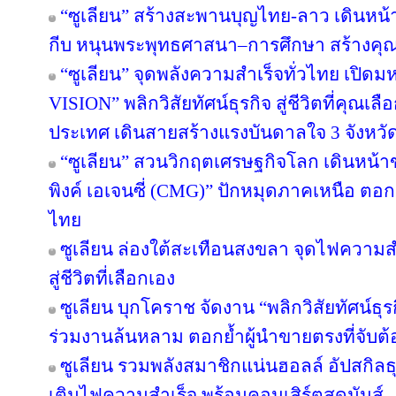
“ซูเลียน” สร้างสะพานบุญไทย-ลาว เดินหน้า
กีบ หนุนพระพุทธศาสนา–การศึกษา สร้างคุณค่า
“ซูเลียน” จุดพลังความสำเร็จทั่วไทย เป
VISION” พลิกวิสัยทัศน์ธุรกิจ สู่ชีวิตที่คุณเล
ประเทศ เดินสายสร้างแรงบันดาลใจ 3 จังหวั
“ซูเลียน” สวนวิกฤตเศรษฐกิจโลก เดินหน้าข
พิงค์ เอเจนซี่ (CMG)” ปักหมุดภาคเหนือ ตอ
ไทย
ซูเลียน ล่องใต้สะเทือนสงขลา จุดไฟความสำเ
สู่ชีวิตที่เลือกเอง
ซูเลียน บุกโคราช จัดงาน “พลิกวิสัยทัศน์ธุรกิ
ร่วมงานล้นหลาม ตอกย้ำผู้นำขายตรงที่จับต้อ
ซูเลียน รวมพลังสมาชิกแน่นฮอลล์ อัปสกิล
เติมไฟความสำเร็จ พร้อมคอนเสิร์ตสุดมันส์