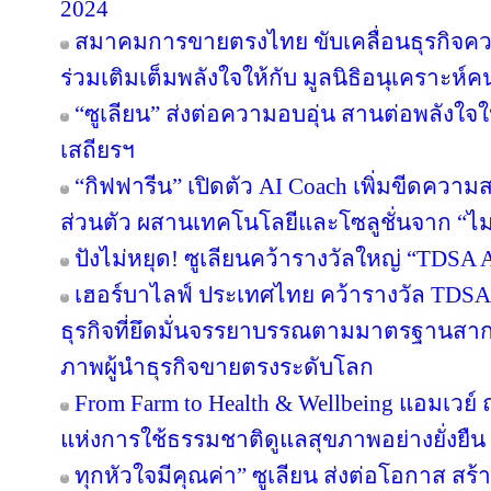
2024
สมาคมการขายตรงไทย ขับเคลื่อนธุรกิจคว
ร่วมเติมเต็มพลังใจให้กับ มูลนิธิอนุเคราะห์ค
“ซูเลียน” ส่งต่อความอบอุ่น สานต่อพลังใจใ
เสถียรฯ
“กิฟฟารีน” เปิดตัว AI Coach เพิ่มขีดคว
ส่วนตัว ผสานเทคโนโลยีและโซลูชั่นจาก “
ปังไม่หยุด! ซูเลียนคว้ารางวัลใหญ่ “TDS
เฮอร์บาไลฟ์ ประเทศไทย คว้ารางวัล TDS
ธุรกิจที่ยึดมั่นจรรยาบรรณตามมาตรฐานสากล ต
ภาพผู้นำธุรกิจขายตรงระดับโลก
From Farm to Health & Wellbeing แอมเวย
แห่งการใช้ธรรมชาติดูแลสุขภาพอย่างยั่งยืน
ทุกหัวใจมีคุณค่า” ซูเลียน ส่งต่อโอกาส ส