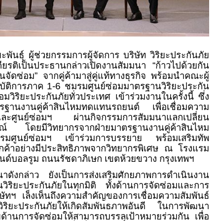
ะพันธุ์ ผู้ช่วยกรรมการผู้จัดการ บริษัท วิริยะประกันภัย
ียรติเป็นประธานกล่าวเปิดงานสัมมนา “ก้าวไปด้วยกัน
นจัดซ่อม” จากคู่ค้ามาสู่คู่แท้ทางธุรกิจ พร้อมนำคณะผู้
ิบัติการภาค
1-6
ชมรมศูนย์ซ่อมมาตรฐานวิริยะประกัน
มวิริยะประกันภัยทั่วประเทศ เข้าร่วมงานในครั้งนี้ ซึ่ง
รฐานงานคู่ค้าสินไหมทดแทนรถยนต์ เพื่อเชื่อมความ
ัทและศูนย์ซ่อมฯ ผ่านกิจกรรมการสัมมนาแลกเปลี่ยน
ณ์ โดยมีวิทยากรจากฝ่ายมาตรฐานงานคู่ค้าสินไหม
มศูนย์ซ่อมฯ เข้าร่วมการบรรยาย พร้อมเสริมทัพ
ลูกค้าอย่างมีประสิทธิภาพจากวิทยากรพิเศษ ณ โรงแรม
นด์บอลรูม ถนนรัชดาภิเษก เขตห้วยขวาง กรุงเทพฯ
มนาดังกล่าว ยังเป็นการส่งเสริมศักยภาพการดำเนินงาน
วิริยะประกันภัยในทุกมิติ ทั้งด้านการจัดซ่อมและการ
ษัทฯ เล็งเห็นถึงความสำคัญของการเชื่อมความสัมพันธ์
วิริยะประกันภัยให้เกิดสัมพันธภาพอันดี ในการพัฒนา
ด้านการจัดซ่อมให้สามารถบรรลุเป้าหมายร่วมกัน เพื่อ