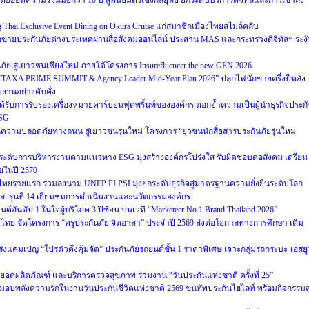
่อยอดความร่วมมือกว่า 10 ปี สู่พันธมิตรเชิงกลยุทธ์ ยกระดับบริการดิจิทัลและการเข้าถึง
 Thai Exclusive Event Dining on Okura Cruise แก่สมาชิกเมืองไทยสไมล์คลับ
ขายประกันภัยต่างประเทศผ่านสื่อสังคมออนไลน์ ประสาน MAS และกระทรวงดิจิทัลฯ ระง
า
ันภัย สู่เยาวชนเชียงใหม่ ภายใต้โครงการ Insurefluencer the new GEN 2026
“KTAXA PRIME SUMMIT & Agency Leader Mid-Year Plan 2026” ปลุกไฟนักขายครึ่งปีหลัง
งานอย่างคับคั่ง
 ได้รับการรับรองเครื่องหมายคาร์บอนฟุตพริ้นท์ขององค์กร ตอกย้ำความเป็นผู้นำธุรกิจประก
ESG
นความปลอดภัยทางถนน สู่เยาวชนรุ่นใหม่ โครงการ “ยุวชนนักสื่อสารประกันภัยรุ่นใหม่
 ยกระดับการบริหารงานตามแนวทาง ESG มุ่งสร้างองค์กรโปร่งใส รับผิดชอบต่อสังคม เตรียม
ยในปี 2570
ิตไทยรายแรก ร่วมลงนาม UNEP FI PSI มุ่งยกระดับธุรกิจสู่มาตรฐานความยั่งยืนระดับโลก
ส. รุ่นที่ 14 เยี่ยมชมการดำเนินงานและนวัตกรรมองค์กร
์อันดับ 1 ในใจผู้บริโภค 3 ปีซ้อน บนเวที “Marketeer No.1 Brand Thailand 2026”
ทย จัดโครงการ “ครูประกันภัย จิตอาสา” ประจำปี 2569 ส่งต่อโอกาสทางการศึกษา เติม
ส่งแคมเปญ “โปรตัวตึงคุ้มจัด” ประกันภัยรถยนต์ชั้น 1 ราคาพิเศษ เจาะกลุ่มรถกระบะ-เอสยูว
ดยอดผลิตภัณฑ์ และบริการตรวจสุขภาพ ร่วมงาน “วันประกันแห่งชาติ ครั้งที่ 25”
มอบพลังความรักในงานวันประกันชีวิตแห่งชาติ 2569 ขนทัพประกันไฮไลท์ พร้อมกิจกรรมส