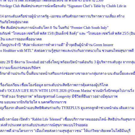
าพ รับรางวัลตัวแทนคุณภาพดีเด่นแห่งชาติ ครั้งที่ 43 ประจำปี 2569
rivilege Club สัมผัสประสบการณ์เหนือระดับ “Signature Chef’s Table by Chubb Life in
่ 14 ยกระดับเครือข่ายผู้นำภาครัฐ–เอกชน เสริมศักยภาพการบริหารความเสี่ยง สร้าง
กันภัยไทยสู่อนาคต
 สัมผัสประสบการณ์ระดับโลก 8 วัน ในทริป “Premier Club South Italy”
ภัณฑ์ “โกลบอล เซฟวิ่งส์ พลัส 15/8 (อินเด็กซ์ ลิงค์)” และ “โกลบอล เซฟวิ่งส์ พลัส 25/5 (อิ
รเงิน และการออมเพื่ออนาคต
มใหญ่ประจำปี “สัปดาห์แห่งการทำความดี” ย้ำจุดยืนผู้นำด้าน Green Insurer
“Go Healthier with MTL” ส่งต่อความรู้สุขภาพและประกันจากคนวงใน ชวนคนไทยสุขภาพดี
 29 ปี จัดงาน Townhall อย่างยิ่งใหญ่ พร้อมเปิดบ้านต้อนรับ 3 ผู้บริหารระดับสูง จากกลุ่
ำความแข็งแกร่งของบริษัทฯ
ี่ปรึกษาด้านประกัน ปั้นทีมนายหน้าเสริมแกร่งช่องทางขายเจาะกลุ่มกลาง-บน ดันเบี้ยแตะหมื
่องร้องเรียน เชื่อมโยงข้อมูล ยกระดับประสิทธิภาพการคุ้มครองผู้บริโภค
ดตัว 'OCEAN LIFE RUN WITH LOVE 2026 @Ocean Marina' ชวนนักวิ่งปักหมุดไปงานวิ่ง
ด “รักตัวเอง รักสุขภาพ” พร้อมชูเทรนด์ Longevity มีชีวิตที่ยืนยาวอย่างมีคุณภาพ
็กไทย มอบหมวกนิรภัยวัยใส จ.นครศรีธรรมราช
เรื่องรถ เดินหน้ามอบสิทธิพิเศษร่วมกับ TYREPLUS ดูแลรถลูกค้าช่วงหน้าฝน เติมความ
มีเวลาน้อย เปิดตัว “Rabbit Life Telemed” เชื่อมบริการหาหมอออนไลน์–สิทธิประกันสุขภา
แห่งทั่วประเทศ ยกระดับประสบการณ์สุขภาพแบบไร้รอยต่อ
์สภาพดี ผ่านโครงการ “เมืองไทยส่งความสุขสู่เยาวชน” ให้แก่วิทยาลัยเทคโนโลยีมีนบุรี