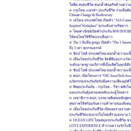
โลหิต ส่งต่อชีวิต ตอกย้ำพันธกิจด้านควา
กรุงไทย–แอกซ่า ประกันชีวิต ร่วมมือพ
Climate Change & Biodiversity
เอไอเอ ประเทศไทย เปิดตัว “AIA Conne
Inspired Workplace” ยกระดับย่านรัชดาฯ - 
ไทยพาณิชย์เปิดตัวประกัน 80/8 DOUBLE 
ให้คนไทยใช้ชีวิตแบบยืนยาว
The 1 จับมือ gettgo เปิดตัว “The 1 Ins
ถึง 3 เท่า ทุกกรมธรรม์
ชับบ์ ไลฟ์ ประเทศไทย ตอกย้ำความแข็
เมืองไทยประกันชีวิต จัดพิธีมอบรางวัลเ
ระดับมาตรฐานบริการที่เป็นเลิศในทุกมิติเ
ชับบ์ ไลฟ์ ประเทศไทย ตอกย้ำความแข็
คปภ. เปิดโครงการ “OIC InsurTech Awar
นวัตกรรมประกันภัยรับมือความเสี่ยงอุบัต
ทิพยประกันภัย – กรุงไทย – วีซ่า พลิกโฉ
มอบประกันคุ้มครองคนขับและผู้โดยสาร
เลขาธิการ คปภ. บรรยายพิเศษหลักสูต
สุขภาพให้พร้อมรับความท้าทายของสังค
เมืองไทยประกันชีวิต เปิดเผยรายงานความ
ประกันชีวิตแห่งแรกในไทยที่ร่วมลงนาม 
OCEAN LIFE ไทยสมุทรประกันชีวิต ชว
LOVE EXPERIENCE สำรวจความรักในชีวิต