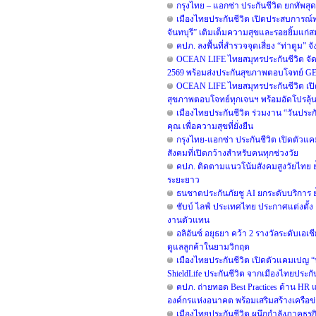
กรุงไทย – แอกซ่า ประกันชีวิต ยกทัพสุ
เมืองไทยประกันชีวิต เปิดประสบการณ์ท่อง
จันทบุรี” เติมเต็มความสุขและรอยยิ้มแก่
คปภ. ลงพื้นที่สำรวจจุดเสี่ยง “ท่าตูม
OCEAN LIFE ไทยสมุทรประกันชีวิต จัดเต
2569 พร้อมส่งประกันสุขภาพตอบโจทย์ G
OCEAN LIFE ไทยสมุทรประกันชีวิต เปิดบ
สุขภาพตอบโจทย์ทุกเจนฯ พร้อมอัดโปรลุ้น
เมืองไทยประกันชีวิต ร่วมงาน “วันประก
คุณ เพื่อความสุขที่ยั่งยืน
กรุงไทย-แอกซ่า ประกันชีวิต เปิดตัวแค
สังคมที่เปิดกว้างสำหรับคนทุกช่วงวัย
คปภ. ติดตามแนวโน้มสังคมสูงวัยไทย
ระยะยาว
ธนชาตประกันภัยชู AI ยกระดับบริการ ย
ชับบ์ ไลฟ์ ประเทศไทย ประกาศแต่งตั้
งานตัวแทน
อลิอันซ์ อยุธยา คว้า 2 รางวัลระดับเ
ดูแลลูกค้าในยามวิกฤต
เมืองไทยประกันชีวิต เปิดตัวแคมเปญ “
ShieldLife ประกันชีวิต จากเมืองไทยประกัน
คปภ. ถ่ายทอด Best Practices ด้าน HR แ
องค์กรแห่งอนาคต พร้อมเสริมสร้างเครือ
เมืองไทยประกันชีวิต ผนึกกำลังภาคธุรกิจ