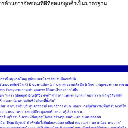
ด้านการจัดซ่อมที่ดีที่สุดแก่ลูกค้าเป็นมาตรฐาน
อการฟื้นฟูหาดใหญ่ สู่ต้นแบบเมืองพร้อมรับมือภัยพิบัติ
ืองไทยประกันชีวิต 75 ปี ของคนทัพหน้า” ปลุกสุดยอดพลัง Do It Now แก่ทุกช่องทางการขาย
evity Ecosystem ยกระดับคุณภาพชีวิตคนไทยอย่างยั่งยืน
อก “นุสรา (อัสสกุล) บัญญัติปิยพจน์” ดำรงตำแหน่งนายกสมาคมฯ วาระที่ 4 ชูวิสัยทัศน์
้างระบบนิเวศประกันชีวิตไทยที่ยั่งยืน”
 จากปราจีนบุรี..สู่นครสวรรค์ เลขาธิการ คปภ. มอบหมายผู้บริหารลงพื้นที่ เปิดเวทีให้
มออกแบบมาตรการลดอุบัติเหตุและสร้างความรู้เรื่อง พ.ร.บ.
ราจีนบุรี ร่วมวิเคราะห์ข้อมูลอุบัติเหตุ สร้างชุมชนต้นแบบถนนปลอดภัย
อ ‘Team Beyond’ นำทัพนักวิ่งสัมผัสเสน่ห์คลาสสิกย่านย่านเก่า ‘ตลาดน้อย-ทรงวาด’