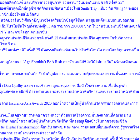
ดยอดผลิตภัณฑ์ และบริการตรวจสุขภาพ ร่วมงาน “วันประกันแห่งชาติ ครั้งที่ 25”
เที่ยวสุดเอ็กซ์คลูซีฟ จัดกิจกรรมพิเศษ “เมืองไทย Smile Trip : เที่ยว กิน ฟิน มู @ ระยอง–
สมาชิกเมืองไทยสไมล์คลับ
” จังหวัดปราจีนบุรี ศึกษาปัญหาจริง เตรียมนำข้อมูลใช้พัฒนาชุมชนต้นแบบถนนปลอดภัย
็มโปรโมชันใหญ่ทั้งรับทั้งลุ้น 5 ต่อ รวมกว่า 200,000 บาท ในงานวันประกันชีวิตแห่งชาติ
EN Y และตรงใจทุกเจเนอเรชัน
ูทวันประกันชีวิตแห่งชาติ ครั้งที่ 25 จัดเต็มแบบประกันชีวิต-สุขภาพ โชว์นวัตกรรม
โชค 5 ต่อ
ันชีวิตแห่งชาติ” ครั้งที่ 25 คัดสรรผลิตภัณฑ์เด่น-โปรโมชันโดนใจ ตอบโจทย์ทุกความเป็น
มเปญโฆษณา “Age Shouldn’t Be A Risk ต่างวัย แต่ใช้ชีวิตได้ไม่ต่างกัน” พร้อมสนับสนุน
 ย้ำบทบาทของประกันภัย ยังสำคัญต่อการวางแผนความคุ้มครองและความมั่นคงทางการเง
้ำ Data Quality และความเชี่ยวชาญของบุคลากร คือหัวใจสร้างความเชื่อมั่นลูกค้า
ง คุณสหพล พลปัถพี ดำรงตำแหน่ง รองประธานเจ้าหน้าที่บริหารและประธานเจ้าหน้าที่สาย
อเชียจาก Insurance Asia Awards 2026 ตอกย้ำความเป็นผู้นำด้านนวัตกรรมการตลาดและการ
ห่วง...ไม่เคยหาย” สานต่อ “ความห่วง” ด้วยการสร้างความมั่นคงแก่คนที่คุณรัก ผ่าน
ชีวิต ตอกย้ำความเป็นผู้นำด้านประกันชีวิต ที่คอยอยู่เคียงข้างในทุกช่วงของชีวิต
ละ Digital Transformation ต้อนรับ กสทช. และ กพท. ร่วมแลกเปลี่ยนองค์ความรู้สู่การสร้าง
ข่ายความร่วมมือระหว่างหน่วยงานกำกับ
ประกันชีวิต จัดกิจกรรมบริจาคโลหิตเนื่องในวันประกันชีวิตแห่งชาติ ครั้งที่ 25 ร่วมส่งต่อ