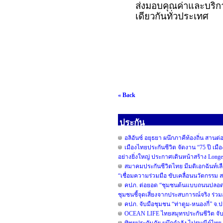
ส่งมอบคุณค่าและบริการ
เดียวกันทั่วประเทศ
« Back
ประกัน
อลิอันซ์ อยุธยา ผนึกภาคีท้องถิ่น สานต่
เมืองไทยประกันชีวิต จัดงาน “75 ปี เม
อย่างยิ่งใหญ่ ประกาศเดินหน้าสร้าง Long
สมาคมประกันชีวิตไทย มีมติเอกฉันท์เลื
“เชื่อมความร่วมมือ ขับเคลื่อนนวัตกรรม สร
คปภ. ต่อยอด “ชุมชนต้นแบบถนนปลอดภัย”
ชุมชนชี้จุดเสี่ยงจากประสบการณ์จริง ร่ว
คปภ. จับมือชุมชน “ท่าตูม-หนองกี่” จ.ป
OCEAN LIFE ไทยสมุทรประกันชีวิต จับมื