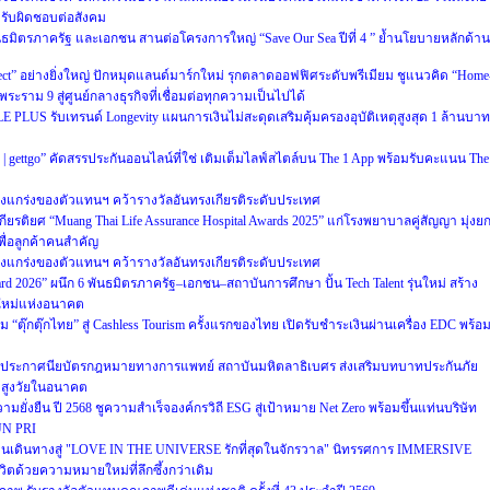
มรับผิดชอบต่อสังคม
ันธมิตรภาครัฐ และเอกชน สานต่อโครงการใหญ่ “Save Our Sea ปีที่ 4 ” ย้ำนโยบายหลักด้าน
ct” อย่างยิ่งใหญ่ ปักหมุดแลนด์มาร์กใหม่ รุกตลาดออฟฟิศระดับพรีเมียม ชูแนวคิด “Home
พระราม 9 สู่ศูนย์กลางธุรกิจที่เชื่อมต่อทุกความเป็นไปได้
PLUS รับเทรนด์ Longevity แผนการเงินไม่สะดุดเสริมคุ้มครองอุบัติเหตุสูงสุด 1 ล้านบาท
ure | gettgo” คัดสรรประกันออนไลน์ที่ใช่ เติมเต็มไลฟ์สไตล์บน The 1 App พร้อมรับคะแนน The
งแกร่งของตัวแทนฯ คว้ารางวัลอันทรงเกียรติระดับประเทศ
กียรติยศ “Muang Thai Life Assurance Hospital Awards 2025” แก่โรงพยาบาลคู่สัญญา มุ่งย
พื่อลูกค้าคนสำคัญ
งแกร่งของตัวแทนฯ คว้ารางวัลอันทรงเกียรติระดับประเทศ
d 2026” ผนึก 6 พันธมิตรภาครัฐ–เอกชน–สถาบันการศึกษา ปั้น Tech Talent รุ่นใหม่ สร้าง
ิใหม่แห่งอนาคต
ม “ตุ๊กตุ๊กไทย” สู่ Cashless Tourism ครั้งแรกของไทย เปิดรับชำระเงินผ่านเครื่อง EDC พร้อ
รประกาศนียบัตรกฎหมายทางการแพทย์ สถาบันมหิตลาธิเบศร ส่งเสริมบทบาทประกันภัย
มสูงวัยในอนาคต
ยั่งยืน ปี 2568 ชูความสำเร็จองค์กรวิถี ESG สู่เป้าหมาย Net Zero พร้อมขึ้นแท่นบริษัท
UN PRI
นเดินทางสู่ "LOVE IN THE UNIVERSE รักที่สุดในจักรวาล" นิทรรศการ IMMERSIVE
ด้วยความหมายใหม่ที่ลึกซึ้งกว่าเดิม