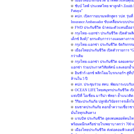
เมืองไทยประกันชีวิต นำทัพตัวแทนคุณภ
ชับบ์ ไลฟ์ ประเทศไทย พาลูกค้า Zenith P
Pattaya”
คปภ. เปิดการอบรมหลักสูตร วปส. รุ่นที
Insurance Ambassador ขับเคลื่อนระบบประ
FWD ประกันชีวิต นำคณะตัวแทนมืออาชีพ
กรุงไทย–แอกซ่า ประกันชีวิต เปิดตัวผลิต
เด็กซ์ ลิงค์)” ยกระดับการวางแผนทางกา
กรุงไทย-แอกซ่า ประกันชีวิต จัดกิจกรร
เมืองไทยประกันชีวิต เปิดตัวรายการ 
กว่าเดิม
กรุงไทย-แอกซ่า ประกันชีวิต ฉลองครบรอบ
แอกซ่า ร่วมประกาศวิสัยทัศน์ และตอกย้
อินชัวร์ เอกซ์ พลิกโฉมโบรกเกอร์ฯ สู่ท
ล้านใน 5 ปี
คปภ. ประชุมร่วม สคบ. พัฒนาระบบรับเรื
OCEAN LIFE ไทยสมุทรประกันชีวิต เปิ
แห่งปีที่ โอเชี่ยน มารีน่า พัทยา ย้ำแนวคิ
วิริยะประกันภัย ปลูกฝังวินัยจราจรเด
ธนชาตประกันภัย ตอกย้ำความเชี่ยวชาญ
มั่นใจทุกเส้นทาง
แรบบิท ประกันชีวิต อุดเพนพอยท์คนไทย
พร้อมผนึกเครือข่ายโรงพยาบาลกว่า 700 
เมืองไทยประกันชีวิต ส่งต่อคอมพิวเตอร