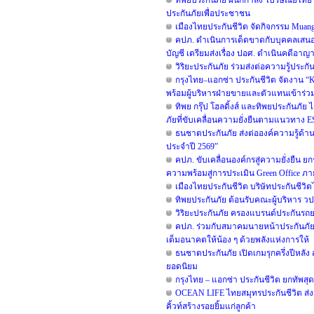
ทิพยประกันภัย ผนึกกำลัง ไปรษณีย์ไทย ต
ประกันภัยเพื่อประชาชน
เมืองไทยประกันชีวิต จัดกิจกรรม Muang
คปภ. ดำเนินการเด็ดขาดกับบุคคลเสนอ
บัญชี เตรียมส่งเรื่อง ปอศ. ดำเนินคดีอาญ
วิริยะประกันภัย ร่วมส่งต่อความรู้ประก
กรุงไทย–แอกซ่า ประกันชีวิต จัดงาน 
พร้อมผู้บริหารฝ่ายขายและตัวแทนเข้าร่วม
ทิพย กรุ๊ป โฮลดิ้งส์ และทิพยประกันภัย
ภัยที่ขับเคลื่อนความยั่งยืนตามแนวทาง 
ธนชาตประกันภัย ส่งต่อองค์ความรู้ด้า
ประจำปี 2569”
คปภ. ขับเคลื่อนองค์กรสู่ความยั่งยืน
ความพร้อมสู่การประเมิน Green Office ภา
เมืองไทยประกันชีวิต บริษัทประกันชีว
ทิพยประกันภัย ต้อนรับคณะผู้บริหาร วป
วิริยะประกันภัย ครองแบรนด์ประกันรถยนต
คปภ. ร่วมกับสมาคมนายหน้าประกันภัยไ
เต็มอนาคตให้น้อง ๆ ด้วยพลังแห่งการให้
ธนชาตประกันภัย เปิดเกมรุกครึ่งปีหลัง 
ยอดนิยม
กรุงไทย – แอกซ่า ประกันชีวิต ยกทัพสุ
OCEAN LIFE ไทยสมุทรประกันชีวิต ส่ง
คิ้วท์สร้างรอยยิ้มแก่ลูกค้า