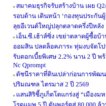
สมาคมธุรกิจรับสร้างบ้าน เผย Q2/
รอบด้าน เดินหน้า ‘กองทุนประกันผู้
ลุยอีเวนต์ใหญ่ปลุกตลาดครึ่งปีหลัง
เอ็น.ซี.เฮ้าส์ซิ่ง เขย่าตลาดผู้ซื้
ออมสิน ปลดล็อคภาระ ทุ่มงบจัดโปร
รับดอกเบี้ยพิเศษ 2.2% นาน 2 ปี พ
Nc Qprompt
ดัชนีราคาที่ดินเปล่าก่อนการพัฒ
ปริมณฑล ไตรมาส 2 ปี 2569
แสนสิริชี้ภูเก็ตโตแกร่งสู่ “เมือ
โรดแมพ 5 ปี ดันพอร์ตสู่ 80,000 ล