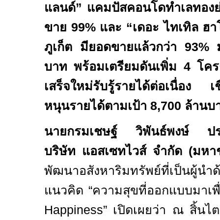
แลนด์” แคมปัสคอนโดทำเลทองย่า
ขาย
99%
และ “เดอะ ไทเทิล ฮ
ภูเก็ต มียอดขายแล้วกว่า
93%
บาท พร้อมเตรียมดันเพิ่ม
4
โคร
เสร็จใหม่รับรู้รายได้ต่อเนื่อง เชื่
หนุนรายได้ตามเป้า
8,700
ล้านบ
นายกรมเชษฐ์ วิพันธ์พงษ์ ประธ
บริษัท แอสเซทไวส์ จำกัด (มห
พัฒนาอสังหาริมทรัพย์ที่เป็นผู้นำ
แนวคิด “ความสุขที่ออกแบบมาเพื่
Happiness”
เปิดเผยว่า ณ สิ้นไ