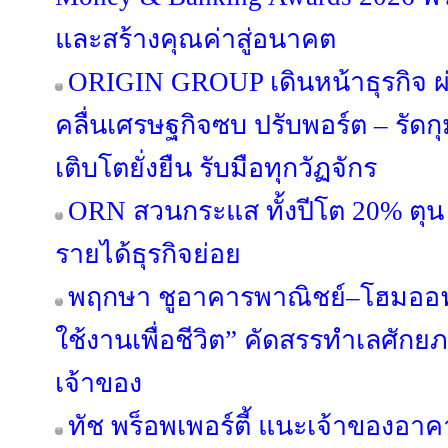
และสร้างคุณค่าสู่อนาคต
ORIGIN GROUP เดินหน้าธุรกิจ ผ่
คลื่นเศรษฐกิจซบ ปรับพอร์ต – รัดกุม
เติบโตยั่งยืน รับมือทุกวัฏจักร
ORN สวนกระแส ทั้งปีโต 20% ตุน 
รายได้ธุรกิจย่อย
พฤกษา ชูอาคารพาณิชย์–โฮมออฟฟ
ใช้งานเพื่อชีวิต” คัดสรรทำเลศัก
เจ้าของ
ทัช พร็อพเพอร์ตี้ แนะเจ้าของอ