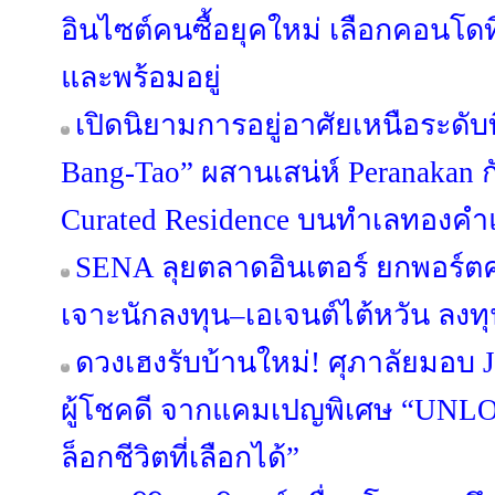
อินไซต์คนซื้อยุคใหม่ เลือกคอนโดที
และพร้อมอยู่
เปิดนิยามการอยู่อาศัยเหนือระดับ
Bang-Tao” ผสานเสน่ห์ Peranakan กั
Curated Residence บนทำเลทองคำแ
SENA ลุยตลาดอินเตอร์ ยกพอร์
เจาะนักลงทุน–เอเจนต์ไต้หวัน ลง
ดวงเฮงรับบ้านใหม่! ศุภาลัยมอบ 
ผู้โชคดี จากแคมเปญพิเศษ “UN
ล็อกชีวิตที่เลือกได้”