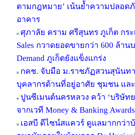
ตามกฎหมาย’ เน้นย้ำความปลอดภัย 
อาคาร
ศุภาลัย คราม ศรีสุนทร ภูเก็ต กร
Sales กวาดยอดขายกว่า 600 ล้านบ
Demand ภูเก็ตยังแข็งแกร่ง
กคช. จับมือ ม.ราชภัฏสวนสุนัน
บุคลากรด้านที่อยู่อาศัย ชุมชน และ
ปูนซีเมนต์นครหลวง คว้า ‘บริษัทย
จากเวที Money & Banking Awards
เอสบี ดีไซน์สแควร์ ดูแลมากกว่าบ