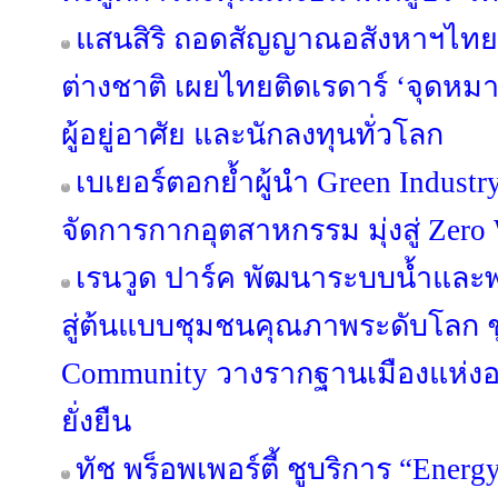
แสนสิริ ถอดสัญญาณอสังหาฯไทย ผ
ต่างชาติ เผยไทยติดเรดาร์ ‘จุดห
ผู้อยู่อาศัย และนักลงทุนทั่วโลก
เบเยอร์ตอกย้ำผู้นำ Green Industr
จัดการกากอุตสาหกรรม มุ่งสู่ Zero 
เรนวูด ปาร์ค พัฒนาระบบน้ำและพล
สู่ต้นแบบชุมชนคุณภาพระดับโลก ชู
Community วางรากฐานเมืองแห่งอน
ยั่งยืน
ทัช พร็อพเพอร์ตี้ ชูบริการ “Energ