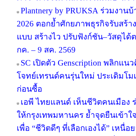
Plantnery by PRUKSA ร่วมงานบ
2026 ตอกย้ำศักยภาพธุรกิจรับสร้า
แบบ สร้างไว ปรับฟังก์ชัน–วัสดุได
กค. – 9 สค. 2569
SC เปิดตัว Genscription พลิกแนว
โจทย์เทรนด์คนรุ่นใหม่ ประเดิมโม
ก่อนซื้อ
เอพี ไทยแลนด์ เห็นชีวิตคนเมือง ร่
ให้กรุงเทพมหานคร ย้ำจุดยืนเข้าใ
เพื่อ “ชีวิตดีๆ ที่เลือกเองได้” เหนื