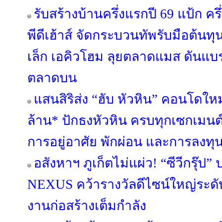
รับสร้างบ้านครึ่งแรกปี 69 แป้ก ค
พีดีเฮ้าส์ จัดกระบวนทัพรับมือต้นท
เล็ก เอคิวโฮม ลุยตลาดแมส ดันแบรนด์
ตลาดบน
แสนสิริส่ง “ฮับ หัวหิน” คอนโดใหม
ล้าน* ปักธงหัวหิน ครบทุกเซกเมนต
การอยู่อาศัย พักผ่อน และการลงทุ
อสังหาฯ ภูเก็ตไม่แผ่ว! “ซีวีกรุ๊
NEXUS คว้ารางวัลดีไซน์ใหญ่ระดับ
งานก่อสร้างเต็มกำลัง