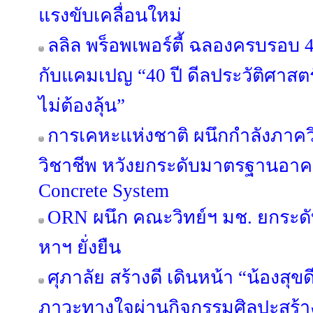
แรงขับเคลื่อนใหม่
ลลิล พร็อพเพอร์ตี้ ฉลองครบรอบ 4
กับแคมเปญ “40 ปี ดีลประวัติศาสตร
ไม่ต้องลุ้น”
การเคหะแห่งชาติ ผนึกกำลังภาค
วิชาชีพ หวังยกระดับมาตรฐานอาค
Concrete System
ORN ผนึก คณะวิทย์ฯ มช. ยกระดับ
หาฯ ยั่งยืน
ศุภาลัย สร้างดี เดินหน้า “น้องสุขดี 
ภาวะทางใจผ่านกิจกรรมศิลปะสร้า