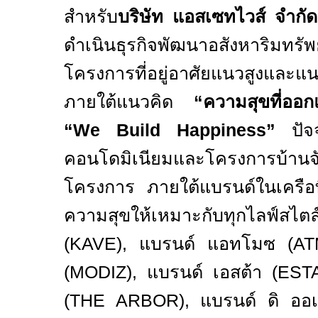
สำหรับ
บริษัท แอสเซทไวส์ จำกั
ดำเนินธุรกิจพัฒนาอสังหาริม
โครงการที่อยู่อาศัยแนวสูงและ
ภายใต้แนวคิด
“ความสุขที่ออก
“
We Build Happiness”
ปัจ
คอนโดมิเนียมและโครงการบ้าน
โครงการ ภายใต้แบรนด์ในเครือที
ความสุขให้เหมาะกับทุกไลฟ์สไต
(
KAVE),
แบรนด์ แอทโมซ (
AT
(
MODIZ),
แบรนด์ เอสต้า (
EST
(
THE ARBOR),
แบรนด์ ดิ ออเ