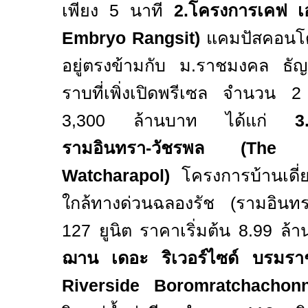
เพียง
5
นาที
2.
โครงการเคฟ เอ
Embryo Rangsit)
แคมปัสคอนโ
อยู่ตรงข้ามกับ ม.ราชมงคล ธั
ราบที่เพิ่งเปิดพรีเซล จำนวน
3,300
ล้านบาท ได้แก่
3
รามอินทรา-วัชรพล (
The A
Watcharapol)
โครงการบ้านเดี
ใกล้ทางด่วนฉลองรัช
(
รามอินท
127
ยูนิต ราคาเริ่มต้น
8.99
ล้
ฌาน เดอะ ริเวอร์ไซด์ บรมรา
Riverside Boromratchachonn