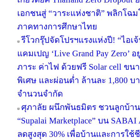
เอกชนสู่ “วาระแห่งชาติ” พลิกโ
ภาคทางการศึกษาไทย
รีโวกรุ๊ปจัดโปรฯแรงแห่งปี! “ไอเจ
แคมเปญ ‘Live Grand Pay Zero’ อยู
ภาระ ค่าไฟ ด้วยฟรี Solar cell ขน
พิเศษ และผ่อนต่ำ ล้านละ 1,800 บา
จำนวนจำกัด
ศุภาลัย ผนึกพันธมิตร ชวนลูกบ้าน
“Supalai Marketplace” บน SABAI 
ลดสูงสุด 30% เพื่อบ้านและการใช้