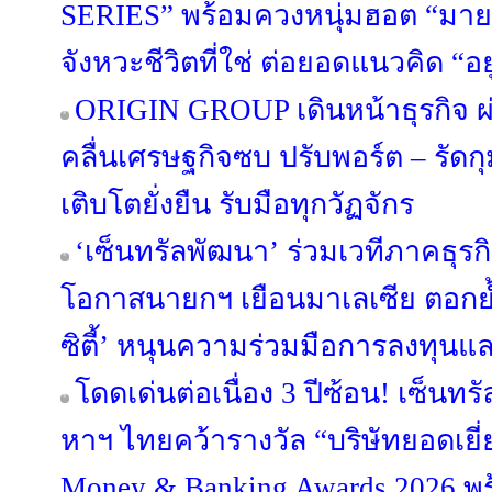
SERIES” พร้อมควงหนุ่มฮอต “มาย 
จังหวะชีวิตที่ใช่ ต่อยอดแนวคิด “อยู่ด
ORIGIN GROUP เดินหน้าธุรกิจ ผ่
คลื่นเศรษฐกิจซบ ปรับพอร์ต – รัดกุม
เติบโตยั่งยืน รับมือทุกวัฏจักร
‘เซ็นทรัลพัฒนา’ ร่วมเวทีภาคธุร
โอกาสนายกฯ เยือนมาเลเซีย ตอกย้
ซิตี้’ หนุนความร่วมมือการลงทุนแ
โดดเด่นต่อเนื่อง 3 ปีซ้อน! เซ็นทร
หาฯ ไทยคว้ารางวัล “บริษัทยอดเยี่
Money & Banking Awards 2026 พร