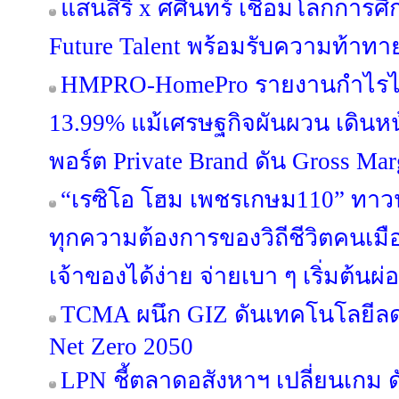
แสนสิริ x ศศินทร์ เชื่อมโลกการศึก
Future Talent พร้อมรับความท้าท
HMPRO-HomePro รายงานกำไรไ
13.99% แม้เศรษฐกิจผันผวน เดินห
พอร์ต Private Brand ดัน Gross Margi
“เรซิโอ โฮม เพชรเกษม110” ทาวน์โ
ทุกความต้องการของวิถีชีวิตคนเมือ
เจ้าของได้ง่าย จ่ายเบา ๆ เริ่มต้นผ
TCMA ผนึก GIZ ดันเทคโนโลยีลดค
Net Zero 2050
LPN ชี้ตลาดอสังหาฯ เปลี่ยนเกม ด