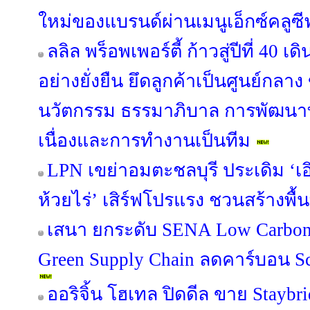
ใหม่ของแบรนด์ผ่านเมนูเอ็กซ์คลูซี
ลลิล พร็อพเพอร์ตี้ ก้าวสู่ปีที่ 40 
อย่างยั่งยืน ยึดลูกค้าเป็นศูนย์กลาง
นวัตกรรม ธรรมาภิบาล การพัฒนาท
เนื่องและการทำงานเป็นทีม
LPN เขย่าอมตะชลบุรี ประเดิม ‘เอิ
ห้วยไร่’ เสิร์ฟโปรแรง ชวนสร้างพื้น
เสนา ยกระดับ SENA Low Carbon 
Green Supply Chain ลดคาร์บอน Sco
ออริจิ้น โฮเทล ปิดดีล ขาย Staybr