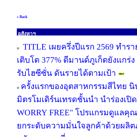
« Back
อสังหาฯ
TITLE เผยครึ่งปีแรก 2569 ทำรา
เติบโต 377% ดีมานด์ภูเก็ตยังแกร่ง
รับไฮซีซั่น ดันรายได้ตามเป้า
ครั้งแรกของอุตสาหกรรมสีไทย นิ
มิตรโมเดิร์นเทรดชั้นนำ นำร่องเป
WORRY FREE" โปรแกรมดูแลคุณภ
ยกระดับความมั่นใจลูกค้าด้วยผล