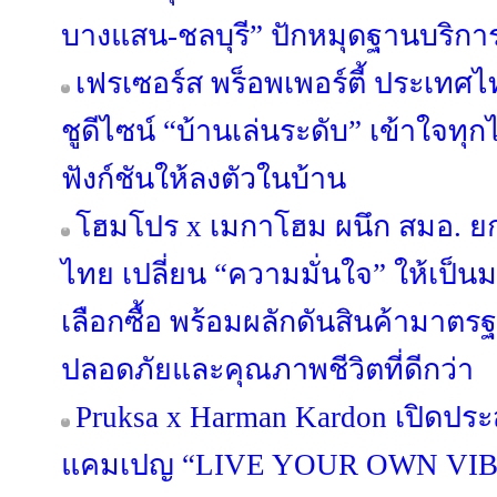
บางแสน-ชลบุรี” ปักหมุดฐานบริก
เฟรเซอร์ส พร็อพเพอร์ตี้ ประเทศไท
ชูดีไซน์ “บ้านเล่นระดับ” เข้าใจทุ
ฟังก์ชันให้ลงตัวในบ้าน
โฮมโปร x เมกาโฮม ผนึก สมอ. ย
ไทย เปลี่ยน “ความมั่นใจ” ให้เป็
เลือกซื้อ พร้อมผลักดันสินค้ามาตรฐา
ปลอดภัยและคุณภาพชีวิตที่ดีกว่า
Pruksa x Harman Kardon เปิดประ
แคมเปญ “LIVE YOUR OWN VIB