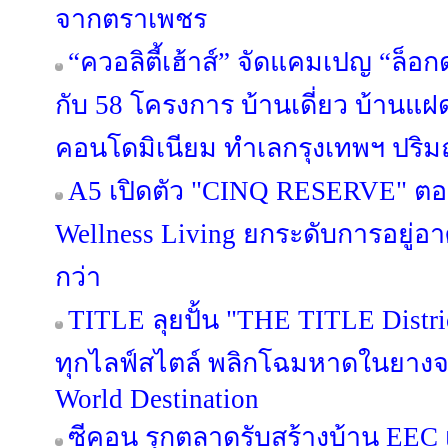
จากตราเพชร
“ควอลิตี้เฮ้าส์” จัดแคมเปญ “ล็อก
กับ 58 โครงการ บ้านเดี่ยว บ้านแ
คอนโดมิเนียม ทำเลกรุงเทพฯ ปริมณ
A5 เปิดตัว "CINQ RESERVE" ตอกย
Wellness Living ยกระดับการอยู่อาศ
กว่า
TITLE ลุยปั้น "THE TITLE Distric
ทุกไลฟ์สไตล์ พลิกโฉมหาดในยางจา
World Destination
ซีคอน รุกตลาดรับสร้างบ้าน EEC เป