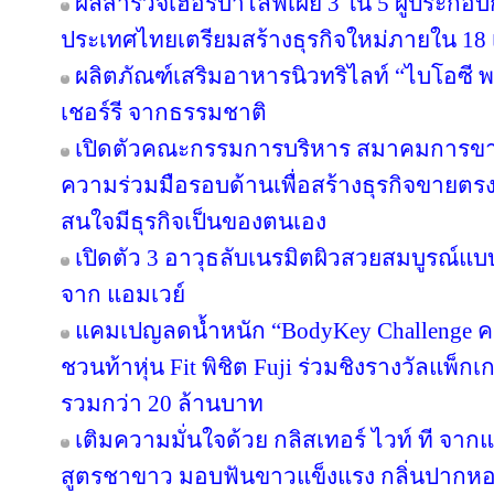
ผลสำรวจเฮอร์บาไลฟ์เผย 3 ใน 5 ผู้ประกอ
ประเทศไทยเตรียมสร้างธุรกิจใหม่ภายใน 18 
ผลิตภัณฑ์เสริมอาหารนิวทริไลท์ “ไบโอซี
เชอร์รี จากธรรมชาติ
เปิดตัวคณะกรรมการบริหาร สมาคมการขา
ความร่วมมือรอบด้านเพื่อสร้างธุรกิจขายตรงให
สนใจมีธุรกิจเป็นของตนเอง
เปิดตัว 3 อาวุธลับเนรมิตผิวสวยสมบูรณ์แบบ
จาก แอมเวย์
แคมเปญลดน้ำหนัก “BodyKey Challenge ครั้ง
ชวนท้าหุ่น Fit พิชิต Fuji ร่วมชิงรางวัลแพ็กเ
รวมกว่า 20 ล้านบาท
เติมความมั่นใจด้วย กลิสเทอร์ ไวท์ ที จา
สูตรชาขาว มอบฟันขาวแข็งแรง กลิ่นปาก