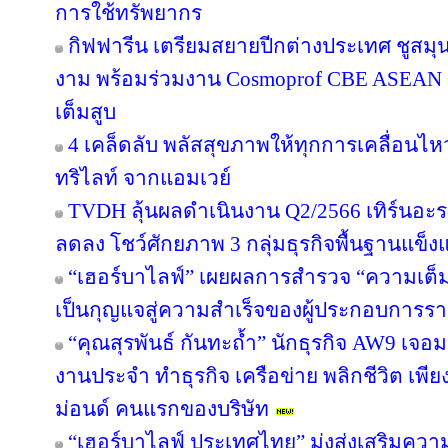
การใช้ทรัพยากร
กิฟฟารีน เตรียมสยายปีกต่างประเทศ ชูสม
งาม พร้อมร่วมงาน Cosmoprof CBE ASEAN 
เต็มสูบ
4 เคล็ดลับ พลัสสุขภาพให้ทุกการเคลื่อนไห
ทริไลท์ จากแอมเวย์
TVDH ลุ้นผลดำเนินงาน Q2/2566 เทิร์นอ
ลดลง โชว์ศักยภาพ 3 กลุ่มธุรกิจพื้นฐานแข็งแ
“เฮอร์บาไลฟ์” เผยผลการสำรวจ “ความเต็มใ
เป็นกุญแจสู่ความสำเร็จของผู้ประกอบการรา
“คุณสุรพันธ์ กันทะถ้ำ” นักธุรกิจ AW9 เจอมร
งานประจำ ทำธุรกิจ เครือข่าย พลิกชีวิต เพี
ม่อนด์ คนแรกของบริษัท
“เฮอร์บาไลฟ์ ประเทศไทย” มุ่งส่งเสริมควา