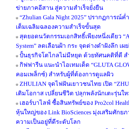
ข่ายภาคอีสาน สู่ความสำเร็จยั่งยืน
“Zhulian Gala Night 2025” ปรากฏการณ์ค่ำ
เต็มเฉลิมฉลองความสำเร็จขั้นสุด
สุดยอดนวัตกรรมเอกสิทธิ์เพียงหนึ่งเดียว “Ar
System” ลดเลือนฝ้า กระ จุดด่างดำฝังลึก เผ
ปั้นธุรกิจโตไกลไม่มีหยุด ด้วยทัศนคติที่ดี
กิฟฟารีน แนะนำไอเทมเด็ด “GLUTA GLO
คอมเพล็กซ์) สำหรับผู้ที่ต้องการดูแลผิว
ZHULIAN จุดไฟฝันเยาวชนไทย เปิด “ZHUL
เติมโอกาส เปลี่ยนชีวิต ปลุกพลังนักเตะรุ่นใ
เฮอร์บาไลฟ์ ซื้อสินทรัพย์ของ Pro2col Healt
หุ้นใหญ่ของ Link BioSciences มุ่งเสริมศั
ความเป็นอยู่ที่ดีระดับโลก