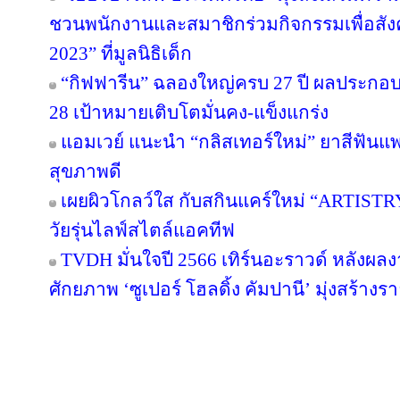
ชวนพนักงานและสมาชิกร่วมกิจกรรมเพื่อสังค
2023” ที่มูลนิธิเด็ก
“กิฟฟารีน” ฉลองใหญ่ครบ 27 ปี ผลประกอบกา
28 เป้าหมายเติบโตมั่นคง-แข็งแกร่ง
แอมเวย์ แนะนำ “กลิสเทอร์ใหม่” ยาสีฟันแพ
สุขภาพดี
เผยผิวโกลว์ใส กับสกินแคร์ใหม่ “ARTIST
วัยรุ่นไลฟ์สไตล์แอคทีฟ
TVDH มั่นใจปี 2566 เทิร์นอะราวด์ หลังผ
ศักยภาพ ‘ซูเปอร์ โฮลดิ้ง คัมปานี’ มุ่งสร้างรา
Copyright © 2016 inTV co.,Ltd. All Right