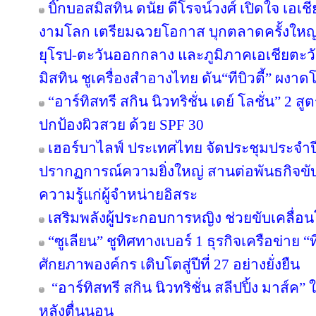
บิ๊กบอสมิสทิน ดนัย ดีโรจน์วงศ์ เปิดใจ เอเช
งามโลก เตรียมฉวยโอกาส บุกตลาดครั้งใหญ่ 
ยุโรป-ตะวันออกกลาง และภูมิภาคเอเชียตะวั
มิสทิน ชูเครื่องสำอางไทย ดัน“ทีบิวตี้” ผงาด
“อาร์ทิสทรี สกิน นิวทริชั่น เดย์ โลชั่น” 2
ปกป้องผิวสวย ด้วย SPF 30
เฮอร์บาไลฟ์ ประเทศไทย จัดประชุมประจำปี 
ปรากฏการณ์ความยิ่งใหญ่ สานต่อพันธกิจขับ
ความรู้แก่ผู้จำหน่ายอิสระ
เสริมพลังผู้ประกอบการหญิง ช่วยขับเคลื่อ
“ซูเลียน” ชูทิศทางเบอร์ 1 ธุรกิจเครือข่าย “
ศักยภาพองค์กร เติบโตสู่ปีที่ 27 อย่างยั่งยืน
“อาร์ทิสทรี สกิน นิวทริชั่น สลีปปิ้ง มาส์ค” 
หลังตื่นนอน