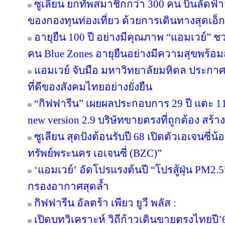
ซูเลียน ยกทัพสมาชิกกว่า 300 คน บินลัดฟ้า
ของกองทุนท่องเที่ยว ด้วยการเดินทางสุดเอ็ก
อายุยืน 100 ปี อย่างมีคุณภาพ “แอมเวย์” ชว
คน Blue Zones อายุยืนอย่างมีความสุขพร้อม
แอมเวย์ จับมือ มหาวิทยาลัยมหิดล ประกาศคว
ที่ดีของสังคมไทยอย่างยั่งยืน
“กิฟฟารีน” เผยผลประกอบการ 29 ปี แตะ 11
new version 2.9 บริษัทขายตรงที่ถูกต้อง สร้าง
ซูเลียน สุดปังต้อนรับปี 68 เปิดตัวเอเจนซี่น้อง
ทรัพย์พระนคร เอเจนซี่ (BZC)”
‘แอมเวย์’ อัดโปรแรงต้นปี “โปรสู้ฝุ่น PM2.5
กรองอากาศสุดล้ำ
กิฟฟารีน อัลตร้า เพียว ยูวี พลัส :
เปิดบทวิเคราะห์ วิถีก้าวเดินขายตรงไทยป