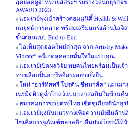
สุดยอดผู้จำหน่ายอิสระฯ รับรางวัลนักธุรกิ
AWARD 2023
แอมเวย์พุ่งเป้าสร้างคอมมูนิตี้ Health & Wel
กลยุทธ์การตลาด พร้อมเสริมแกร่งด้านโลจิสต
ขั้นตอนแบบ End-to-End
ไอเท็มสุดฮอตใหม่ล่าสุด จาก Artistry Ma
Vibrant” ครีเอตลุคสวยมั่นใจในแบบคุณ
แอมเวย์เปิดผลวิจัย พบคนไทยพร้อมเป็นเจ้าข
ทางเลือกปั้นอาชีพอิสระอย่างยั่งยืน
ใหม่ “อาร์ทิสทรี โปรตีน ชีทมาส์ค” แผ่นม
เนรมิตผิวดูฉ่ำโกลว์แบบกลาสสกินในข้ามคืน
สมาคมการขายตรงไทย เชิดชูเกียรตินักธุรก
แอมเวย์มุ่งมั่นแนวทางเพื่อความยั่งยืนด้านส
ไซเคิลบรรจุภัณฑ์พลาสติก คืนประโยชน์ให้ว