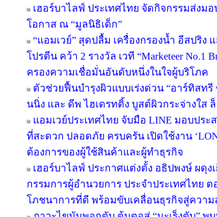
เฮอร์บาไลฟ์ ประเทศไทย จัดกิจกรรมส่งม
โอกาส ณ “มูลนิธิเด็ก”
“แอมเวย์” สุดปลื้ม เครื่องกรองน้ำ อีสปริง
โปรตีน คว้า 2 รางวัล เวที “Marketeer No.1 Br
ครองความเชื่อมั่นอันดับหนึ่งในใจผู้บริโภค
ตัวช่วยฟื้นบำรุงผิวแบบเร่งด่วน “อาร์ทิสทรี
นนิ่ง และ ดีพ ไฮเดรทติ้ง บูสต์ผิวกระจ่างใส ล็
แอมเวย์ประเทศไทย จับมือ LINE มอบประสบ
ที่สะดวก ปลอดภัย ครบครัน เปิดใช้งาน ‘LON
ต้องการของผู้ใช้สินค้าและผู้ทำธุรกิจ
เฮอร์บาไลฟ์ ประกาศแต่งตั้ง อธิปพงษ์ ผดุง
กรรมการผู้อำนวยการ ประจำประเทศไทย ตอกย
โภชนาการที่ดี พร้อมขับเคลื่อนธุรกิจสู่ความ
ภาวะไขมันพอกตับ ต้นตอสู่ “มะเร็งตับ” พ