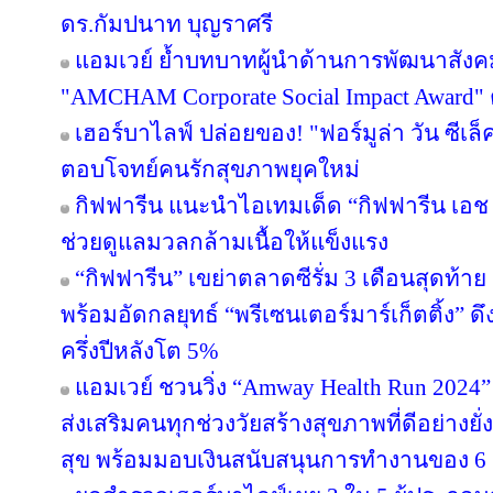
ดร.กัมปนาท บุญราศรี
แอมเวย์ ย้ำบทบาทผู้นำด้านการพัฒนาสังคมไ
"AMCHAM Corporate Social Impact Award" ต่
เฮอร์บาไลฟ์ ปล่อยของ! "ฟอร์มูล่า วัน ซีเล
ตอบโจทย์คนรักสุขภาพยุคใหม่
กิฟฟารีน แนะนำไอเทมเด็ด “กิฟฟารีน เอช เอ
ช่วยดูแลมวลกล้ามเนื้อให้แข็งแรง
“กิฟฟารีน” เขย่าตลาดซีรั่ม 3 เดือนสุดท้าย ส่
พร้อมอัดกลยุทธ์ “พรีเซนเตอร์มาร์เก็ตติ้ง” ด
ครึ่งปีหลังโต 5%
แอมเวย์ ชวนวิ่ง “Amway Health Run 2024” 
ส่งเสริมคนทุกช่วงวัยสร้างสุขภาพที่ดีอย่าง
สุข พร้อมมอบเงินสนับสนุนการทำงานของ 6 ม