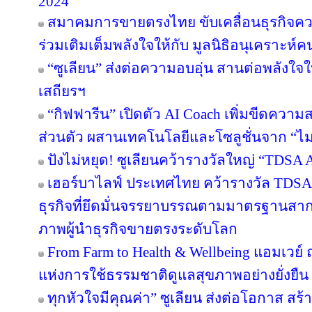
2024
สมาคมการขายตรงไทย ขับเคลื่อนธุรกิจคว
ร่วมเติมเต็มพลังใจให้กับ มูลนิธิอนุเคราะห์ค
“ซูเลียน” ส่งต่อความอบอุ่น สานต่อพลังใจใ
เสถียรฯ
“กิฟฟารีน” เปิดตัว AI Coach เพิ่มขีดคว
ส่วนตัว ผสานเทคโนโลยีและโซลูชั่นจาก “
ปังไม่หยุด! ซูเลียนคว้ารางวัลใหญ่ “TDS
เฮอร์บาไลฟ์ ประเทศไทย คว้ารางวัล TDS
ธุรกิจที่ยึดมั่นจรรยาบรรณตามมาตรฐานสากล ต
ภาพผู้นำธุรกิจขายตรงระดับโลก
From Farm to Health & Wellbeing แอมเวย
แห่งการใช้ธรรมชาติดูแลสุขภาพอย่างยั่งยืน
ทุกหัวใจมีคุณค่า” ซูเลียน ส่งต่อโอกาส ส