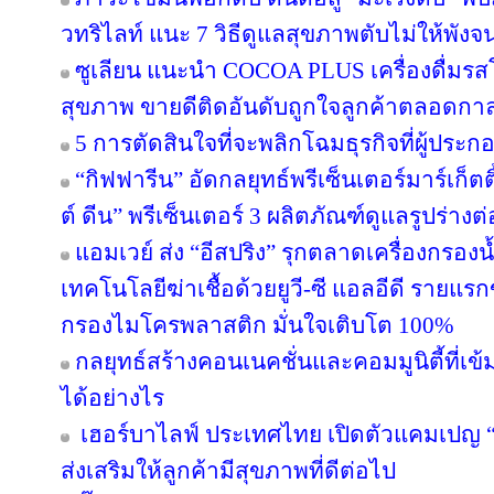
วทริไลท์ แนะ 7 วิธีดูแลสุขภาพตับไม่ให้พังจ
ซูเลียน แนะนำ COCOA PLUS เครื่องดื่มรสโ
สุขภาพ ขายดีติดอันดับถูกใจลูกค้าตลอดกา
5 การตัดสินใจที่จะพลิกโฉมธุรกิจที่ผู้ป
“กิฟฟารีน” อัดกลยุทธ์พรีเซ็นเตอร์มาร์เก็ตติ
ต์ ดีน” พรีเซ็นเตอร์ 3 ผลิตภัณฑ์ดูแลรูปร่างต
แอมเวย์ ส่ง “อีสปริง” รุกตลาดเครื่องกรองน
เทคโนโลยีฆ่าเชื้อด้วยยูวี-ซี แอลอีดี ราย
กรองไมโครพลาสติก มั่นใจเติบโต 100%
กลยุทธ์สร้างคอนเนคชั่นและคอมมูนิตี้ที่เข้มแ
ได้อย่างไร
เฮอร์บาไลฟ์ ประเทศไทย เปิดตัวแคมเปญ “ล่า
ส่งเสริมให้ลูกค้ามีสุขภาพที่ดีต่อไป