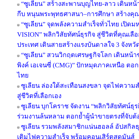
“ซูเลียน” สร้างสะพานบุญไทย-ลาว เดินหน้า
กีบ หนุนพระพุทธศาสนา–การศึกษา สร้างคุณค่า
“ซูเลียน” จุดพลังความสำเร็จทั่วไทย เป
VISION” พลิกวิสัยทัศน์ธุรกิจ สู่ชีวิตที่คุณเล
ประเทศ เดินสายสร้างแรงบันดาลใจ 3 จังหวั
“ซูเลียน” สวนวิกฤตเศรษฐกิจโลก เดินหน้าข
พิงค์ เอเจนซี่ (CMG)” ปักหมุดภาคเหนือ ตอ
ไทย
ซูเลียน ล่องใต้สะเทือนสงขลา จุดไฟความสำเ
สู่ชีวิตที่เลือกเอง
ซูเลียน บุกโคราช จัดงาน “พลิกวิสัยทัศน์ธุรกิ
ร่วมงานล้นหลาม ตอกย้ำผู้นำขายตรงที่จับต้อ
ซูเลียน รวมพลังสมาชิกแน่นฮอลล์ อัปสกิล
เติมไฟความสำเร็จ พร้อมคอนเสิร์ตสุดมันส์