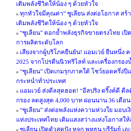
เติมพลังชีวิตให้น้อง ๆ ด้วยหัวใจ
ทุกหัวใจมีคุณค่า” ซูเลียน ส่งต่อโอกาส ส
เติมพลังชีวิตให้น้อง ๆ ด้วยหัวใจ
“ซูเลียน” ตอกย้ำพลังธุรกิจขายตรงไทย เปิ
การผลิตระดับโลก
เสียงจากผู้บริโภคยืนยัน! แอมเวย์ ยืนหนึ่ง 
2025 จากโปรตีนนิวทริไลท์ และเครื่องกรองน้
“ซูเลียน” เปิดเกมรุกภาคใต้ โชว์ยอดครึ่งป
กระหน่ำทั่วประเทศ
แอมเวย์ ส่งดีลสุดฮอต! “อีสปริง ดริ๊งค์ดี ด
กรอง ลดสูงสุด 4,000 บาท ผ่อนนาน 36 เดือน
“ซูเลียน” ส่งต่อพลังแห่งความห่วงใย มอบ
แห่งประเทศไทย เติมแสงสว่างแห่งโอกาสให
ซูเลียน เปิดตัวสุดปัง หจก.พหุธน บุรีรัมย์ เ