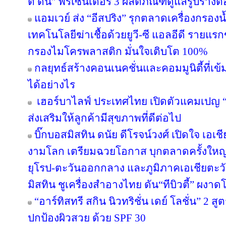
ต์ ดีน” พรีเซ็นเตอร์ 3 ผลิตภัณฑ์ดูแลรูปร่างต
แอมเวย์ ส่ง “อีสปริง” รุกตลาดเครื่องกรองน
เทคโนโลยีฆ่าเชื้อด้วยยูวี-ซี แอลอีดี ราย
กรองไมโครพลาสติก มั่นใจเติบโต 100%
กลยุทธ์สร้างคอนเนคชั่นและคอมมูนิตี้ที่เข้มแ
ได้อย่างไร
เฮอร์บาไลฟ์ ประเทศไทย เปิดตัวแคมเปญ “ล่า
ส่งเสริมให้ลูกค้ามีสุขภาพที่ดีต่อไป
บิ๊กบอสมิสทิน ดนัย ดีโรจน์วงศ์ เปิดใจ เอเช
งามโลก เตรียมฉวยโอกาส บุกตลาดครั้งใหญ่ 
ยุโรป-ตะวันออกกลาง และภูมิภาคเอเชียตะวั
มิสทิน ชูเครื่องสำอางไทย ดัน“ทีบิวตี้” ผงาด
“อาร์ทิสทรี สกิน นิวทริชั่น เดย์ โลชั่น” 2
ปกป้องผิวสวย ด้วย SPF 30