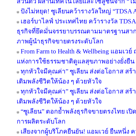
ส่วนตัว ผสานเทคโนโลยีและโซลูชั่นจาก “
ปังไม่หยุด! ซูเลียนคว้ารางวัลใหญ่ “TDS
เฮอร์บาไลฟ์ ประเทศไทย คว้ารางวัล TDS
ธุรกิจที่ยึดมั่นจรรยาบรรณตามมาตรฐานสากล ต
ภาพผู้นำธุรกิจขายตรงระดับโลก
From Farm to Health & Wellbeing แอมเวย
แห่งการใช้ธรรมชาติดูแลสุขภาพอย่างยั่งยืน
ทุกหัวใจมีคุณค่า” ซูเลียน ส่งต่อโอกาส ส
เติมพลังชีวิตให้น้อง ๆ ด้วยหัวใจ
ทุกหัวใจมีคุณค่า” ซูเลียน ส่งต่อโอกาส ส
เติมพลังชีวิตให้น้อง ๆ ด้วยหัวใจ
“ซูเลียน” ตอกย้ำพลังธุรกิจขายตรงไทย เปิ
การผลิตระดับโลก
เสียงจากผู้บริโภคยืนยัน! แอมเวย์ ยืนหนึ่ง 