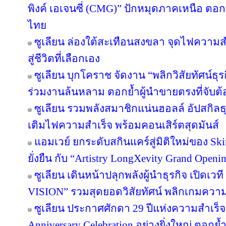
พิงค์ เอเจนซี่ (CMG)” ปักหมุดภาคเหนือ ตอ
ไทย
ซูเลียน ล่องใต้สะเทือนสงขลา จุดไฟความสำเ
สู่ชีวิตที่เลือกเอง
ซูเลียน บุกโคราช จัดงาน “พลิกวิสัยทัศน์ธุรกิ
ร่วมงานล้นหลาม ตอกย้ำผู้นำขายตรงที่จับต้อ
ซูเลียน รวมพลังสมาชิกแน่นฮอลล์ อัปสกิล
เติมไฟความสำเร็จ พร้อมคอนเสิร์ตสุดมันส์
แอมเวย์ ยกระดับสกินแคร์สู่มิติใหม่ของ Sk
ยั่งยืน กับ “Artistry LongXevity Grand Open
ซูเลียน เดินหน้าปลุกพลังผู้นำธุรกิจ เปิ
VISION” รวมสุดยอดวิสัยทัศน์ พลิกเกมความสำเ
ซูเลียน ประกาศศักดา 29 ปีแห่งความสำเร็
Anniversary Celebration อย่างยิ่งใหญ่ ตอกย