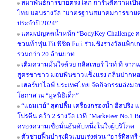
สมาพันธ์การขายตรงโลก การันตีความเป
ไทย มอบรางวัล “มาตรฐานสมาคมการขายตรง
ประจำปี 2024”
แคมเปญลดน้ำหนัก “BodyKey Challenge ครั้ง
ชวนท้าหุ่น Fit พิชิต Fuji ร่วมชิงรางวัลแพ็กเ
รวมกว่า 20 ล้านบาท
เติมความมั่นใจด้วย กลิสเทอร์ ไวท์ ที จา
สูตรชาขาว มอบฟันขาวแข็งแรง กลิ่นปาก
เฮอร์บาไลฟ์ ประเทศไทย จัดกิจกรรมส่งม
โอกาส ณ “มูลนิธิเด็ก”
“แอมเวย์” สุดปลื้ม เครื่องกรองน้ำ อีสปริง
โปรตีน คว้า 2 รางวัล เวที “Marketeer No.1 Br
ครองความเชื่อมั่นอันดับหนึ่งในใจผู้บริโภค
ตัวช่วยฟื้นบำรุงผิวแบบเร่งด่วน “อาร์ทิสทรี