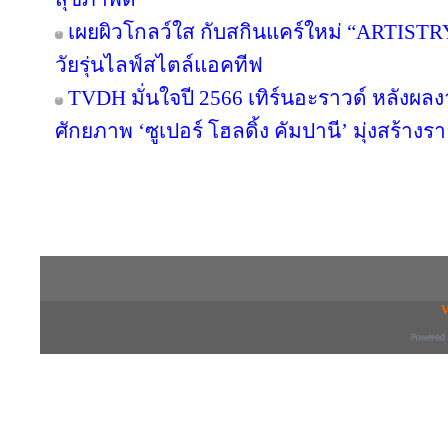
เผยผิวโกลว์ใส กับสกินแคร์ใหม่ “ARTIST
วัยรุ่นไลฟ์สไตล์แอคทีฟ
TVDH มั่นใจปี 2566 เทิร์นอะราวด์ หลังผ
ศักยภาพ ‘ซูเปอร์ โฮลดิ้ง คัมปานี’ มุ่งสร้างรา
Copyright © 2016 inTV co.,Ltd. All Right
V