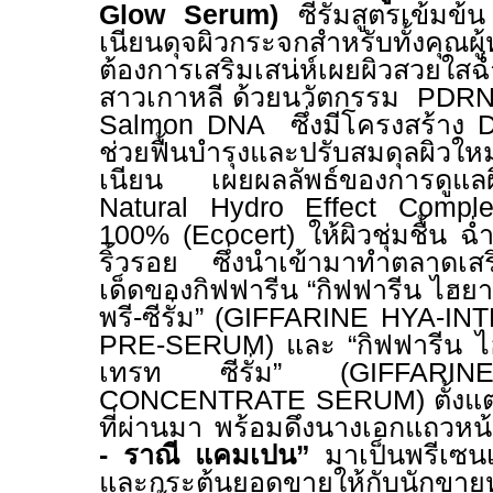
Glow Serum)
ซีรั่มสูตรเข้มข้
เนียนดุจผิวกระจกสำหรับทั้งคุณผู้
ต้องการเสริมเสน่ห์เผยผิวสวยใสฉ
สาวเกาหลี ด้วยนวัตกรรม
PDR
Salmon DNA
ซึ่งมีโครงสร้าง
ช่วยฟื้นบำรุงและปรับสมดุลผิวให
เนียน เผยผลลัพธ์ของการดูแล
Natural Hydro Effect Comple
100% (Ecocert)
ให้ผิวชุ่มชื้น ฉ่
ริ้วรอย ซึ่งนำเข้ามาทำตลาดเสริม
เด็ดของกิฟฟารีน “กิฟฟารีน ไฮยา 
พรี-ซีรั่ม” (
GIFFARINE HYA-IN
PRE-SERUM
) และ “กิฟฟารีน 
เทรท ซีรั่ม” (
GIFFAR
CONCENTRATE SERUM
) ตั้
ที่ผ่านมา พร้อมดึงนางเอกแถวหน
- ราณี แคมเปน”
มาเป็นพรีเซนเต
และกระตุ้นยอดขายให้กับนักขายหร