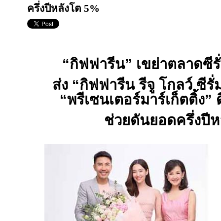
ครึ่งปีหลังโต 5%
“กิฟฟารีน” เขย่าตลาดซีรั่
ส่ง “กิฟฟารีน รีจู โกลว์ ซีร
“พรีเซนเตอร์มาร์เก็ตติ้ง” 
ช่วยดันยอดครึ่งปีห