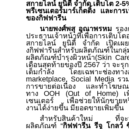
สกายไลน์ ยูนิตี้ จำกัด เติบโต 2-
พรีเซนเตอร์มาร์เก็ตติ้ง และการเป็
ของกิฟฟารีน
นายพงศ์พสุ อุณาพรหม
รอง
ประธานเจ้าหน้าที่เพื่อการเติบโต
สกายไลน์ ยูนิตี้ จำกัด
เปิดเผ
งกิฟฟารีนสำหรับผลิตภัณฑ์ใ
ผลิตภัณฑ์บำรุงผิวหน้า(
Skin Car
เดือนสุดท้ายของปี 2567 ว่า จะร
เต็มกำลัง โดยเฉพาะช่อง
marketplace, Social Media
รวม
การขายต่อเนื่อง และทำโฆษณา
ทาง
OOH (Out of Home)
เพื
เซนเตอร์ เพื่อช่วยให้นักขายหร
งานได้ง่ายขึ้น มียอดขายเพิ่มขึ้น
สำหรับสินค้าใหม่ ที่จะบุ
ผลิตภัณฑ์ “
กิฟฟารีน รีจู โกลว์ ซ