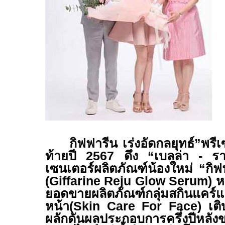
กิฟฟารีน เร่งอัดกลยุทธ์”พรีเซ
ท้ายปี 2567 ดึง “เบลล่า - ร
เซนเตอร์ผลิตภัณฑ์น้องใหม่ “กิฟฟา
(
Giffarine Reju Glow
Serum
) ห
ยอดขายผลิตภัณฑ์กลุ่มสกินแคร์แ
หน้า(
Skin Care For Face
)
เต
ผลักดันผลประกอบการครึ่งปีหลั