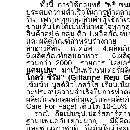
ทั้งนี้ การใช้กลยุทธ์ “พรีเซนเ
ประสบความสำเร็จในการทำตลา
รีน เพราะทุกกลุ่มสินค้าที่ใช้พ
ขายเติบโตได้เป็นที่น่าพอใจทุกกล
สินค้าอยู่ 6 กลุ่ม คือ 1.ผลิตภัณ
และผลิตภัณฑ์สำหรับร่างกาย 3.ผ
สำอางสีสัน เมคอัพ 4.ผลิตภัณฑ
5.ผลิตภัณฑ์กลุ่มอาหาร 6.ผลิต
รวมกว่า
2000
รายการ โดยครั้งน
แคมเปน”
มาเป็นพรีเซนเตอร์ผลิ
โกลว์ ซีรั่ม”
(Giffarine Reju 
เข้มข้น บูสต์ผิวโกลว์ใส เรียบเนีย
จะประสบความสำเร็จในการ
ผลิตภัณฑ์กลุ่มสกินแคร์และผลิตภั
Care For Face
) เติบโต
10-15%
- ราณี ถือเป็นซุปเปอร์สตาร์ดารา
ฐานแฟนคลับเยอะมาก มีผู้ติด
และชาวต่างชาติ จึงมั่นใจว่าจะเ