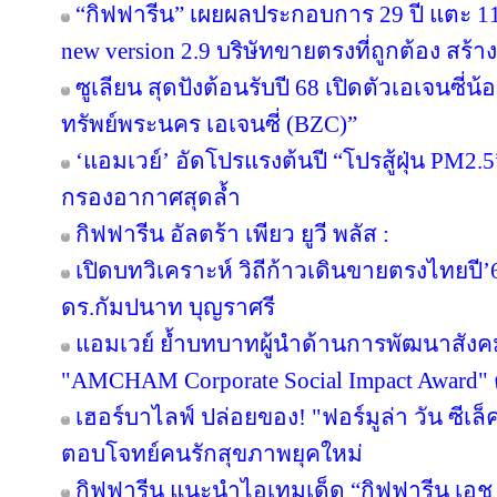
“กิฟฟารีน” เผยผลประกอบการ 29 ปี แตะ 11
new version 2.9 บริษัทขายตรงที่ถูกต้อง สร้าง
ซูเลียน สุดปังต้อนรับปี 68 เปิดตัวเอเจนซี่น้อง
ทรัพย์พระนคร เอเจนซี่ (BZC)”
‘แอมเวย์’ อัดโปรแรงต้นปี “โปรสู้ฝุ่น PM2.5
กรองอากาศสุดล้ำ
กิฟฟารีน อัลตร้า เพียว ยูวี พลัส :
เปิดบทวิเคราะห์ วิถีก้าวเดินขายตรงไทยป
ดร.กัมปนาท บุญราศรี
แอมเวย์ ย้ำบทบาทผู้นำด้านการพัฒนาสังคมไ
"AMCHAM Corporate Social Impact Award" ต่
เฮอร์บาไลฟ์ ปล่อยของ! "ฟอร์มูล่า วัน ซีเล
ตอบโจทย์คนรักสุขภาพยุคใหม่
กิฟฟารีน แนะนำไอเทมเด็ด “กิฟฟารีน เอช เอ