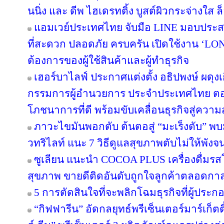
นนิ่ง และ ดีพ ไฮเดรทติ้ง บูสต์ผิวกระจ่างใส ล็
แอมเวย์ประเทศไทย จับมือ LINE มอบประสบ
ที่สะดวก ปลอดภัย ครบครัน เปิดใช้งาน ‘LON
ต้องการของผู้ใช้สินค้าและผู้ทำธุรกิจ
เฮอร์บาไลฟ์ ประกาศแต่งตั้ง อธิปพงษ์ ผดุง
กรรมการผู้อำนวยการ ประจำประเทศไทย ตอกย
โภชนาการที่ดี พร้อมขับเคลื่อนธุรกิจสู่ความ
ภาวะไขมันพอกตับ ต้นตอสู่ “มะเร็งตับ” พ
วทริไลท์ แนะ 7 วิธีดูแลสุขภาพตับไม่ให้พังจ
ซูเลียน แนะนำ COCOA PLUS เครื่องดื่มรสโ
สุขภาพ ขายดีติดอันดับถูกใจลูกค้าตลอดกา
5 การตัดสินใจที่จะพลิกโฉมธุรกิจที่ผู้ป
“กิฟฟารีน” อัดกลยุทธ์พรีเซ็นเตอร์มาร์เก็ตติ