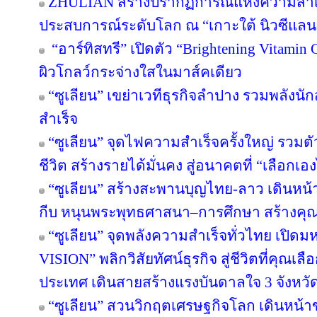
ZHULIAN สร้างปรากฏการณ์แห่งความสำเร็
ประสบการณ์ระดับโลก ณ “เกาะใต้ นิวซีแลน
“อาร์ทิสทรี” เปิดตัว “Brightening Vitamin C
ผิวโกลว์กระจ่างใสในมาส์คเดียว
“ซูเลียน” เขย่าเวทีธุรกิจลำปาง รวมพลังนัก
สำเร็จ
“ซูเลียน” จุดไฟความสำเร็จครั้งใหญ่ รวมตั
ชีวิต สร้างรายได้มั่นคง สู่อนาคตที่ “เลือกเอง
“ซูเลียน” สร้างสะพานบุญไทย-ลาว เดินหน้า
กีบ หนุนพระพุทธศาสนา–การศึกษา สร้างคุณค่า
“ซูเลียน” จุดพลังความสำเร็จทั่วไทย เป
VISION” พลิกวิสัยทัศน์ธุรกิจ สู่ชีวิตที่คุณเล
ประเทศ เดินสายสร้างแรงบันดาลใจ 3 จังหวั
“ซูเลียน” สวนวิกฤตเศรษฐกิจโลก เดินหน้าข