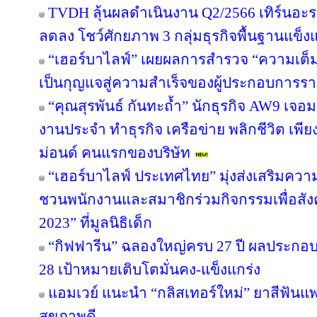
TVDH ลุ้นผลดำเนินงาน Q2/2566 เทิร์นอ
ลดลง โชว์ศักยภาพ 3 กลุ่มธุรกิจพื้นฐานแข็งแ
“เฮอร์บาไลฟ์” เผยผลการสำรวจ “ความเต็มใ
เป็นกุญแจสู่ความสำเร็จของผู้ประกอบการรา
“คุณสุรพันธ์ กันทะถ้ำ” นักธุรกิจ AW9 เจอมร
งานประจำ ทำธุรกิจ เครือข่าย พลิกชีวิต เพี
ม่อนด์ คนแรกของบริษัท
“เฮอร์บาไลฟ์ ประเทศไทย” มุ่งส่งเสริมควา
ชวนพนักงานและสมาชิกร่วมกิจกรรมเพื่อสังค
2023” ที่มูลนิธิเด็ก
“กิฟฟารีน” ฉลองใหญ่ครบ 27 ปี ผลประกอบกา
28 เป้าหมายเติบโตมั่นคง-แข็งแกร่ง
แอมเวย์ แนะนำ “กลิสเทอร์ใหม่” ยาสีฟันแพ
สุขภาพดี