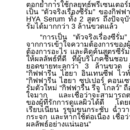
ตอกย้ำการใช้กลยุทธ์พรีเซนเตอร
เป็น “ตัวจริงเรื่องซีรั่ม” ของกิฟฟา
HYA Serum
ทั้ง
2
สูตร ถึงปัจจ
รั่มได้มากกว่า
3
ล้านขวดแล้ว
“การเป็น “ตัวจริงเรื่องซีรั
จากการเข้าใจความต้องการของผู้บ
ต้องการอะไร และคิดค้นสูตรซีรั่มท
ให้ผลลัพธ์ที่ดี ที่ผู้บริโภคชื่นชอบ
ยอดขายทะลุกว่า
3
ล้านขวด คื
“กิฟฟารีน ไฮยา อินเทนซีฟ ไวท์เท
“กิฟฟารีน ไฮยา ซุปเปอร์ คอนเซน
รั่มตัวใหม่ “กิฟฟารีน รีจู โกลว์” ถ
ใจมาก และเชื่อว่าจะสามารถต
ของผู้ที่รักการดูแลผิวได้ดี โดยเ
เรียบเนียน รูขุมขนกระชับ ฉ่ำว
กระจก และหากใช้ต่อเนื่อง เชื่อว
ผลลัพธ์อย่างแน่นอน”