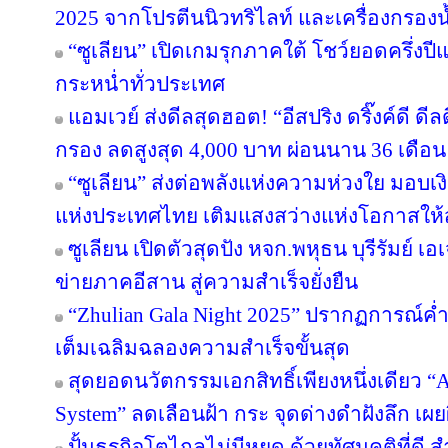
2025 จากโปรตีนนิวทริไลท์ และเครื่องกรองน้
“ซูเลียน” เปิดเกมรุกภาคใต้ โชว์ยอดครึ่งป
กระหน่ำทั่วประเทศ
แอมเวย์ ส่งดีลสุดฮอต! “อีสปริง ดริ๊งค์ดี ด
กรอง ลดสูงสุด 4,000 บาท ผ่อนนาน 36 เดือน
“ซูเลียน” ส่งต่อพลังแห่งความห่วงใย มอบ
แห่งประเทศไทย เติมแสงสว่างแห่งโอกาสให
ซูเลียน เปิดตัวสุดปัง หจก.พหุธน บุรีรัมย์ เ
ข่ายภาคอีสาน สู่ความสำเร็จยั่งยืน
“Zhulian Gala Night 2025” ปรากฏการณ์ค่ำ
เต็มเฉลิมฉลองความสำเร็จขั้นสุด
สุดยอดนวัตกรรมเอกสิทธิ์เพียงหนึ่งเดียว “Ar
System” ลดเลือนฝ้า กระ จุดด่างดำฝังลึก เผ
ปั้นธุรกิจโตไกลไม่มีหยุด ด้วยทัศนคติที่ดี