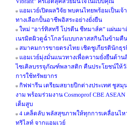
Vibrant” ครีเอตลุคสวยมั่นใจในแบบคุณ
แอมเวย์เปิดผลวิจัย พบคนไทยพร้อมเป็นเจ้าข
ทางเลือกปั้นอาชีพอิสระอย่างยั่งยืน
ใหม่ “อาร์ทิสทรี โปรตีน ชีทมาส์ค” แผ่นม
เนรมิตผิวดูฉ่ำโกลว์แบบกลาสสกินในข้ามคืน
สมาคมการขายตรงไทย เชิดชูเกียรตินักธุรก
แอมเวย์มุ่งมั่นแนวทางเพื่อความยั่งยืนด้านส
ไซเคิลบรรจุภัณฑ์พลาสติก คืนประโยชน์ให้ว
การใช้ทรัพยากร
กิฟฟารีน เตรียมสยายปีกต่างประเทศ ชูสม
งาม พร้อมร่วมงาน Cosmoprof CBE ASEAN 
เต็มสูบ
4 เคล็ดลับ พลัสสุขภาพให้ทุกการเคลื่อนไห
ทริไลท์ จากแอมเวย์