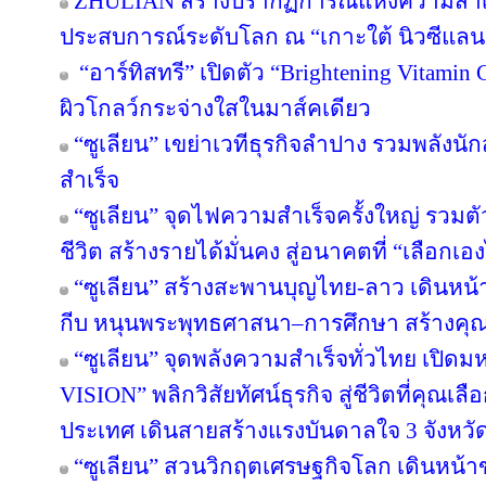
ZHULIAN สร้างปรากฏการณ์แห่งความสำเร็
ประสบการณ์ระดับโลก ณ “เกาะใต้ นิวซีแลน
“อาร์ทิสทรี” เปิดตัว “Brightening Vitamin C
ผิวโกลว์กระจ่างใสในมาส์คเดียว
“ซูเลียน” เขย่าเวทีธุรกิจลำปาง รวมพลังนัก
สำเร็จ
“ซูเลียน” จุดไฟความสำเร็จครั้งใหญ่ รวมตั
ชีวิต สร้างรายได้มั่นคง สู่อนาคตที่ “เลือกเอง
“ซูเลียน” สร้างสะพานบุญไทย-ลาว เดินหน้า
กีบ หนุนพระพุทธศาสนา–การศึกษา สร้างคุณค่า
“ซูเลียน” จุดพลังความสำเร็จทั่วไทย เป
VISION” พลิกวิสัยทัศน์ธุรกิจ สู่ชีวิตที่คุณเล
ประเทศ เดินสายสร้างแรงบันดาลใจ 3 จังหวั
“ซูเลียน” สวนวิกฤตเศรษฐกิจโลก เดินหน้าข