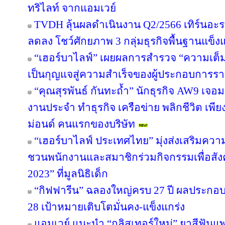
ทริไลท์ จากแอมเวย์
TVDH ลุ้นผลดำเนินงาน Q2/2566 เทิร์นอ
ลดลง โชว์ศักยภาพ 3 กลุ่มธุรกิจพื้นฐานแข็งแ
“เฮอร์บาไลฟ์” เผยผลการสำรวจ “ความเต็มใ
เป็นกุญแจสู่ความสำเร็จของผู้ประกอบการรา
“คุณสุรพันธ์ กันทะถ้ำ” นักธุรกิจ AW9 เจอมร
งานประจำ ทำธุรกิจ เครือข่าย พลิกชีวิต เพี
ม่อนด์ คนแรกของบริษัท
“เฮอร์บาไลฟ์ ประเทศไทย” มุ่งส่งเสริมควา
ชวนพนักงานและสมาชิกร่วมกิจกรรมเพื่อสังค
2023” ที่มูลนิธิเด็ก
“กิฟฟารีน” ฉลองใหญ่ครบ 27 ปี ผลประกอบกา
28 เป้าหมายเติบโตมั่นคง-แข็งแกร่ง
แอมเวย์ แนะนำ “กลิสเทอร์ใหม่” ยาสีฟันแพ