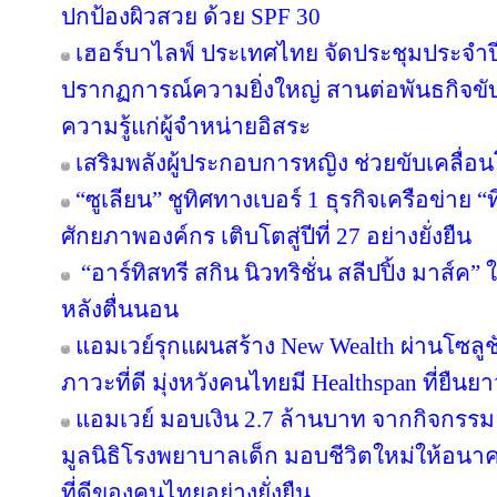
ปกป้องผิวสวย ด้วย SPF 30
เฮอร์บาไลฟ์ ประเทศไทย จัดประชุมประจำปี 
ปรากฏการณ์ความยิ่งใหญ่ สานต่อพันธกิจขับ
ความรู้แก่ผู้จำหน่ายอิสระ
เสริมพลังผู้ประกอบการหญิง ช่วยขับเคลื่อ
“ซูเลียน” ชูทิศทางเบอร์ 1 ธุรกิจเครือข่าย “
ศักยภาพองค์กร เติบโตสู่ปีที่ 27 อย่างยั่งยืน
“อาร์ทิสทรี สกิน นิวทริชั่น สลีปปิ้ง มาส์ค” 
หลังตื่นนอน
แอมเวย์รุกแผนสร้าง New Wealth ผ่านโซลูช
ภาวะที่ดี มุ่งหวังคนไทยมี Healthspan ที่ยืนย
แอมเวย์ มอบเงิน 2.7 ล้านบาท จากกิจกรรม “บอด
มูลนิธิโรงพยาบาลเด็ก มอบชีวิตใหม่ให้อนา
ที่ดีของคนไทยอย่างยั่งยืน