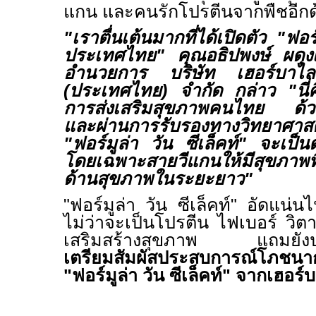
แกน และคนรักโปรตีนจากพืชอีกด
"
เราตื่นเต้นมากที่ได้เปิดตัว
"
ฟอร
ประเทศไทย" คุณอธิปพงษ์ ผดุงเก
อำนวยการ บริษัท เฮอร์บาไลฟ
(ประเทศไทย) จำกัด กล่าว
"
นี
การส่งเสริมสุขภาพคนไทย ด้วยผ
และผ่านการรับรองทางวิทยาศ
"
ฟอร์มูล่า วัน ซีเล็คท์" จะเป็
โดยเฉพาะสายวีแกนให้มีสุขภาพที
ด้านสุขภาพในระยะยาว"
"
ฟอร์มูล่า วัน ซีเล็คท์" อัดแน
ไม่ว่าจะเป็นโปรตีน ไฟเบอร์ วิตา
เสริมสร้างสุขภาพ
แถมยัง
เตรียมสัมผัสประสบการณ์โภช
"
ฟอร์มูล่า วัน ซีเล็คท์" จากเฮอร์บ