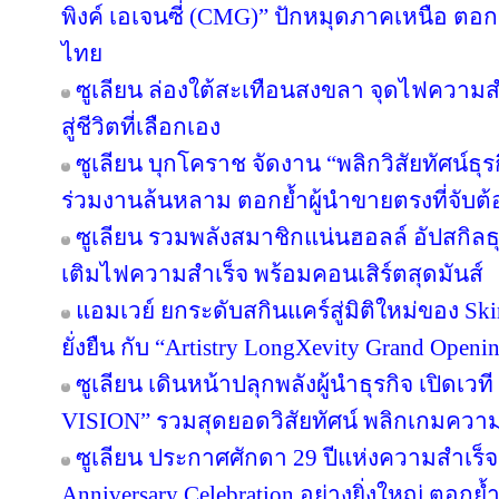
พิงค์ เอเจนซี่ (CMG)” ปักหมุดภาคเหนือ ตอ
ไทย
ซูเลียน ล่องใต้สะเทือนสงขลา จุดไฟความสำเ
สู่ชีวิตที่เลือกเอง
ซูเลียน บุกโคราช จัดงาน “พลิกวิสัยทัศน์ธุรกิ
ร่วมงานล้นหลาม ตอกย้ำผู้นำขายตรงที่จับต้อ
ซูเลียน รวมพลังสมาชิกแน่นฮอลล์ อัปสกิล
เติมไฟความสำเร็จ พร้อมคอนเสิร์ตสุดมันส์
แอมเวย์ ยกระดับสกินแคร์สู่มิติใหม่ของ Sk
ยั่งยืน กับ “Artistry LongXevity Grand Open
ซูเลียน เดินหน้าปลุกพลังผู้นำธุรกิจ เปิ
VISION” รวมสุดยอดวิสัยทัศน์ พลิกเกมความสำเ
ซูเลียน ประกาศศักดา 29 ปีแห่งความสำเร็
Anniversary Celebration อย่างยิ่งใหญ่ ตอกย