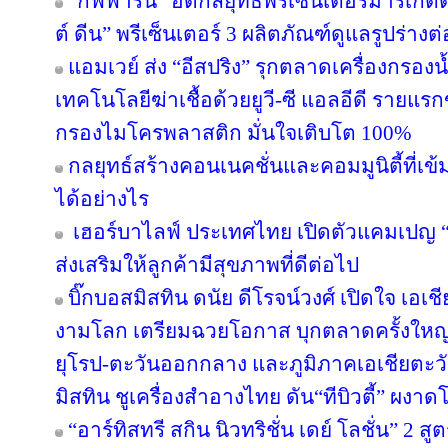
“กิฟฟารีน” อัดกลยุทธ์พรีเซ็นเตอร์มาร์เก็ตติ
ต์ ดีน” พรีเซ็นเตอร์ 3 ผลิตภัณฑ์ดูแลรูปร่างต
แอมเวย์ ส่ง “อีสปริง” รุกตลาดเครื่องกรองน
เทคโนโลยีฆ่าเชื้อด้วยยูวี-ซี แอลอีดี ราย
กรองไมโครพลาสติก มั่นใจเติบโต 100%
กลยุทธ์สร้างคอนเนคชั่นและคอมมูนิตี้ที่เข้มแ
ได้อย่างไร
เฮอร์บาไลฟ์ ประเทศไทย เปิดตัวแคมเปญ “ล่า
ส่งเสริมให้ลูกค้ามีสุขภาพที่ดีต่อไป
บิ๊กบอสมิสทิน ดนัย ดีโรจน์วงศ์ เปิดใจ เอเช
งามโลก เตรียมฉวยโอกาส บุกตลาดครั้งใหญ่ 
ยุโรป-ตะวันออกกลาง และภูมิภาคเอเชียตะวั
มิสทิน ชูเครื่องสำอางไทย ดัน“ทีบิวตี้” ผงาด
“อาร์ทิสทรี สกิน นิวทริชั่น เดย์ โลชั่น” 2