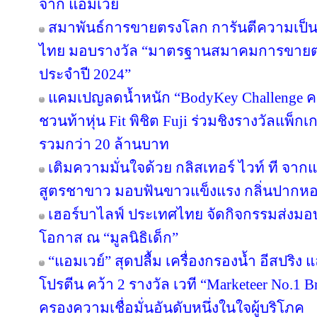
จาก แอมเวย์
สมาพันธ์การขายตรงโลก การันตีความเป
ไทย มอบรางวัล “มาตรฐานสมาคมการขายตรง
ประจำปี 2024”
แคมเปญลดน้ำหนัก “BodyKey Challenge ครั้ง
ชวนท้าหุ่น Fit พิชิต Fuji ร่วมชิงรางวัลแพ็กเ
รวมกว่า 20 ล้านบาท
เติมความมั่นใจด้วย กลิสเทอร์ ไวท์ ที จา
สูตรชาขาว มอบฟันขาวแข็งแรง กลิ่นปาก
เฮอร์บาไลฟ์ ประเทศไทย จัดกิจกรรมส่งม
โอกาส ณ “มูลนิธิเด็ก”
“แอมเวย์” สุดปลื้ม เครื่องกรองน้ำ อีสปริง
โปรตีน คว้า 2 รางวัล เวที “Marketeer No.1 Br
ครองความเชื่อมั่นอันดับหนึ่งในใจผู้บริโภค