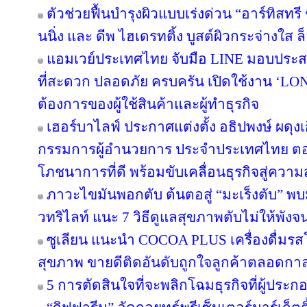
ตัวช่วยฟื้นบำรุงผิวแบบเร่งด่วน “อาร์ทิสทรี
นนิ่ง และ ดีพ ไฮเดรทติ้ง บูสต์ผิวกระจ่างใส ล็
แอมเวย์ประเทศไทย จับมือ LINE มอบประสบ
ที่สะดวก ปลอดภัย ครบครัน เปิดใช้งาน ‘LON
ต้องการของผู้ใช้สินค้าและผู้ทำธุรกิจ
เฮอร์บาไลฟ์ ประกาศแต่งตั้ง อธิปพงษ์ ผดุง
กรรมการผู้อำนวยการ ประจำประเทศไทย ตอกย
โภชนาการที่ดี พร้อมขับเคลื่อนธุรกิจสู่ความ
ภาวะไขมันพอกตับ ต้นตอสู่ “มะเร็งตับ” พ
วทริไลท์ แนะ 7 วิธีดูแลสุขภาพตับไม่ให้พังจ
ซูเลียน แนะนำ COCOA PLUS เครื่องดื่มรสโ
สุขภาพ ขายดีติดอันดับถูกใจลูกค้าตลอดกา
5 การตัดสินใจที่จะพลิกโฉมธุรกิจที่ผู้ป