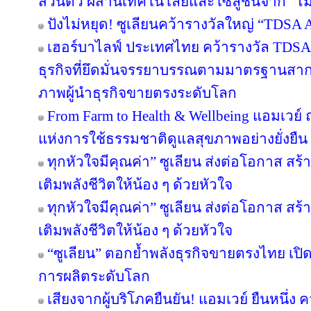
ส่วนตัว ผสานเทคโนโลยีและโซลูชั่นจาก “
ปังไม่หยุด! ซูเลียนคว้ารางวัลใหญ่ “TDS
เฮอร์บาไลฟ์ ประเทศไทย คว้ารางวัล TDS
ธุรกิจที่ยึดมั่นจรรยาบรรณตามมาตรฐานสากล ต
ภาพผู้นำธุรกิจขายตรงระดับโลก
From Farm to Health & Wellbeing แอมเวย
แห่งการใช้ธรรมชาติดูแลสุขภาพอย่างยั่งยืน
ทุกหัวใจมีคุณค่า” ซูเลียน ส่งต่อโอกาส ส
เติมพลังชีวิตให้น้อง ๆ ด้วยหัวใจ
ทุกหัวใจมีคุณค่า” ซูเลียน ส่งต่อโอกาส ส
เติมพลังชีวิตให้น้อง ๆ ด้วยหัวใจ
“ซูเลียน” ตอกย้ำพลังธุรกิจขายตรงไทย เปิ
การผลิตระดับโลก
เสียงจากผู้บริโภคยืนยัน! แอมเวย์ ยืนหนึ่ง 