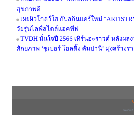
สุขภาพดี
เผยผิวโกลว์ใส กับสกินแคร์ใหม่ “ARTIST
วัยรุ่นไลฟ์สไตล์แอคทีฟ
TVDH มั่นใจปี 2566 เทิร์นอะราวด์ หลังผ
ศักยภาพ ‘ซูเปอร์ โฮลดิ้ง คัมปานี’ มุ่งสร้างรา
Copyright © 2016 inTV co.,Ltd. All Right
V