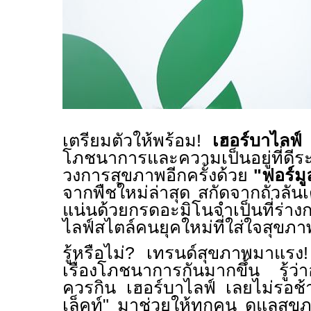
เตรียมตัวให้พร้อม!
เฮอร์บาไลฟ
โภชนาการและความเป็นอยู่ที่
วงการสุขภาพอีกครั้งด้วย
"
ฟอร์มูล
จากพืชใหม่ล่าสุด
สกัดจากถั่วลัน
แน่นด้วยกรดอะมิโนจำเป็นที่ร่าง
ไลฟ์สไตล์คนยุคใหม่ที่ใส่ใจสุขภ
รู้หรือไม่
?
เทรนด์สุขภาพมาแรง! 
เรื่องโภชนาการกันมากขึ้น รู้ว
ควรกิน เฮอร์บาไลฟ์ เลยไม่รอช้
เล็คท์" มาช่วยให้ทุกคน
ดูแลสุข