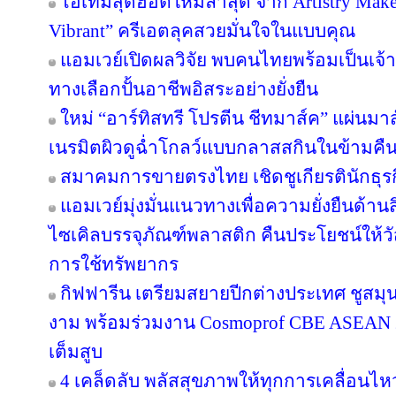
ไอเท็มสุดฮอตใหม่ล่าสุด จาก Artistry Ma
Vibrant” ครีเอตลุคสวยมั่นใจในแบบคุณ
แอมเวย์เปิดผลวิจัย พบคนไทยพร้อมเป็นเจ้าข
ทางเลือกปั้นอาชีพอิสระอย่างยั่งยืน
ใหม่ “อาร์ทิสทรี โปรตีน ชีทมาส์ค” แผ่นม
เนรมิตผิวดูฉ่ำโกลว์แบบกลาสสกินในข้ามคืน
สมาคมการขายตรงไทย เชิดชูเกียรตินักธุรก
แอมเวย์มุ่งมั่นแนวทางเพื่อความยั่งยืนด้านส
ไซเคิลบรรจุภัณฑ์พลาสติก คืนประโยชน์ให้ว
การใช้ทรัพยากร
กิฟฟารีน เตรียมสยายปีกต่างประเทศ ชูสม
งาม พร้อมร่วมงาน Cosmoprof CBE ASEAN 
เต็มสูบ
4 เคล็ดลับ พลัสสุขภาพให้ทุกการเคลื่อนไห