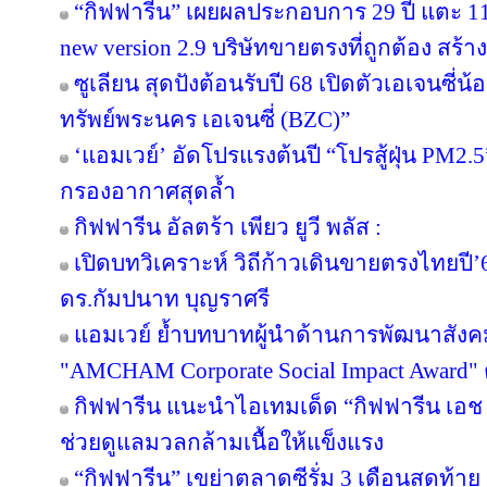
“กิฟฟารีน” เผยผลประกอบการ 29 ปี แตะ 11
new version 2.9 บริษัทขายตรงที่ถูกต้อง สร้าง
ซูเลียน สุดปังต้อนรับปี 68 เปิดตัวเอเจนซี่น้อง
ทรัพย์พระนคร เอเจนซี่ (BZC)”
‘แอมเวย์’ อัดโปรแรงต้นปี “โปรสู้ฝุ่น PM2.5
กรองอากาศสุดล้ำ
กิฟฟารีน อัลตร้า เพียว ยูวี พลัส :
เปิดบทวิเคราะห์ วิถีก้าวเดินขายตรงไทยป
ดร.กัมปนาท บุญราศรี
แอมเวย์ ย้ำบทบาทผู้นำด้านการพัฒนาสังคมไ
"AMCHAM Corporate Social Impact Award" ต่
กิฟฟารีน แนะนำไอเทมเด็ด “กิฟฟารีน เอช เอ
ช่วยดูแลมวลกล้ามเนื้อให้แข็งแรง
“กิฟฟารีน” เขย่าตลาดซีรั่ม 3 เดือนสุดท้าย ส่