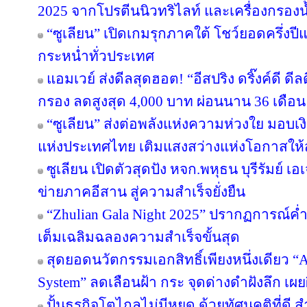
2025 จากโปรตีนนิวทริไลท์ และเครื่องกรองน้
“ซูเลียน” เปิดเกมรุกภาคใต้ โชว์ยอดครึ่งป
กระหน่ำทั่วประเทศ
แอมเวย์ ส่งดีลสุดฮอต! “อีสปริง ดริ๊งค์ดี ด
กรอง ลดสูงสุด 4,000 บาท ผ่อนนาน 36 เดือน
“ซูเลียน” ส่งต่อพลังแห่งความห่วงใย มอบ
แห่งประเทศไทย เติมแสงสว่างแห่งโอกาสให
ซูเลียน เปิดตัวสุดปัง หจก.พหุธน บุรีรัมย์ เ
ข่ายภาคอีสาน สู่ความสำเร็จยั่งยืน
“Zhulian Gala Night 2025” ปรากฏการณ์ค่ำ
เต็มเฉลิมฉลองความสำเร็จขั้นสุด
สุดยอดนวัตกรรมเอกสิทธิ์เพียงหนึ่งเดียว “Ar
System” ลดเลือนฝ้า กระ จุดด่างดำฝังลึก เผ
ปั้นธุรกิจโตไกลไม่มีหยุด ด้วยทัศนคติที่ดี