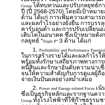
ได้ทบทวนและปรับกลยุทธ์กา
Group
ปี (ปี 2568-2570) โดยมีเป้าหมา
ด้าน ได้แก่ การเพิ่มความสามาร
และผลกำไรอย่างยั่งยืน การบรรล
คาร์บอนต่ำ และการปรับเปลี่ยนอง
เติบโตในอนาคต ซึ่งเป้าหมายดังกล
กลยุทธ์ “
3 ด้าน ได้แก่
Triple P”
1.
Profitability and Performance Energi
ในการสร้างรายได้และผลกำไรให้ดีข
พร้อมทั้งรักษาเสถียรภาพทางการเง
หนี้สินและรักษาอันดับความน่าเชื
จนให้ความสำคัญกับการดูแลผู้ถื
จ่ายเงินปันผลอย่างสม่ำเสมอ
2.
เน้
Power and Energy-related Focus
ซึ่งเป็นธุรกิจหลักและรากฐานคว
ทั้งโรงไฟฟ้าที่ใช้ก๊าซธรรมช
Group