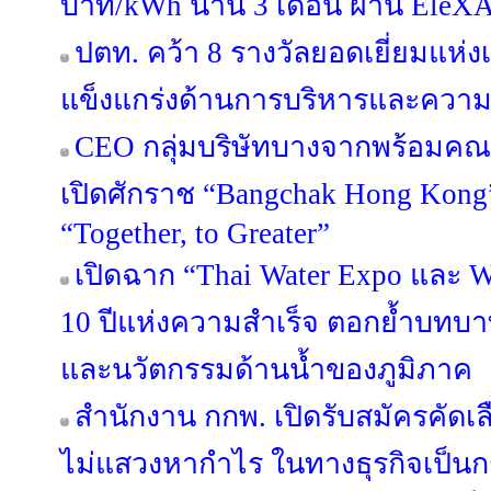
บาท/kWh นาน 3 เดือน ผ่าน EleX
ปตท. คว้า 8 รางวัลยอดเยี่ยมแห่
แข็งแกร่งด้านการบริหารและความย
CEO กลุ่มบริษัทบางจากพร้อมคณะ
เปิดศักราช “Bangchak Hong Kong
“Together, to Greater”
เปิดฉาก “Thai Water Expo และ 
10 ปีแห่งความสำเร็จ ตอกย้ำบทบ
และนวัตกรรมด้านน้ำของภูมิภาค
สำนักงาน กกพ. เปิดรับสมัครคัดเล
ไม่แสวงหากำไร ในทางธุรกิจเป็