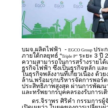
บมจ.ผลิตไฟฟ้า -
ประก
EGCO Group
ภายใต้กลยุทธ์ “
ระยะ 3 ปี 2
Triple P”
ความสามารถในการสร้างรายได้แ
ธุรกิจไฟฟ้า ซึ่งเป็นธุรกิจหลัก
ในธุรกิจพลังงานที่เกี่ยวเนื่อง ด้
ล้าน.พร้อมรุกบริหารจัดการพอร์ต
ประสิทธิภาพสูงสุด ผ่านการพั
และทรัพยากรบุคคลรองรับการเต
ดร.จิราพร ศิริคำ กรรมการผู้
เปิดเผยว่า ในยุคของการเปลี่ยนผ