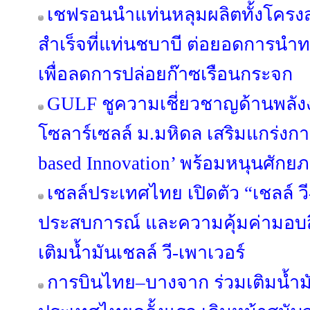
เชฟรอนนำแท่นหลุมผลิตทั้งโครงส
สำเร็จที่แท่นชบาบี ต่อยอดการนำ
เพื่อลดการปล่อยก๊าซเรือนกระจก
GULF ชูความเชี่ยวชาญด้านพลัง
โซลาร์เซลล์ ม.มหิดล เสริมแกร่งกา
based Innovation’ พร้อมหนุนศักย
เชลล์ประเทศไทย เปิดตัว “เชลล์ ว
ประสบการณ์ และความคุ้มค่ามอบสิ
เติมน้ำมันเชลล์ วี-เพาเวอร์
การบินไทย–บางจาก ร่วมเติมน้ำมั