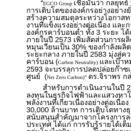
“
เชื่อมั่นว่า กลยุทธ์ 
EGCO Group
การเติบโตขององค์กรอย่างอย่างยั่
สร้างความสมดุลระหว่างโอกาสทา
งานที่แข็งแรงอย่างต่อเนื่อง และ
องค์กรคาร์บอนต่ำ ทั้ง 3 ระยะ ได
ภายในปี 2573 เพิ่มสัดส่วนการผ
หมุนเวียนเป็น 30% ของกำลังผลิต
ระยะกลาง ภายในปี 2583 มุ่งสู่
คาร์บอน (
และเป้าห
Carbon Neutrality)
2593 จะบรรลุการปลดปล่อยก๊าซเร
ศูนย์ (
ดร.จิราพร กล
Net Zero Carbon)”
สำหรับการดำเนินงานในปี 2
ลงทุนในธุรกิจไฟฟ้าและแสวงหาโ
พลังงานที่เกี่ยวเนื่องอย่างต่อเนื่อ
30,000 ล้านบาท การเติบโตทางธุร
สนับสนุนสำคัญมาจากโครงการลงท
ประเทศ ได้แก่ การรับรู้รายได้เต็