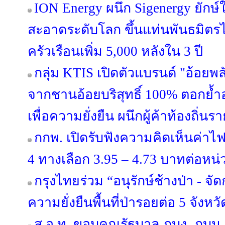
ION Energy ผนึก Sigenergy ยักษ
สะอาดระดับโลก ขึ้นแท่นพันธมิตรไ
ครัวเรือนเพิ่ม 5,000 หลังใน 3 ปี
กลุ่ม KTIS เปิดตัวแบรนด์ "อ้อยพล
จากชานอ้อยบริสุทธิ์ 100% ตอกย้
เพื่อความยั่งยืน ผนึกผู้ค้าท้องถิ่
กกพ. เปิดรับฟังความคิดเห็นค่าไฟ
4 ทางเลือก 3.95 – 4.73 บาทต่อหน่
กรุงไทยร่วม “อนุรักษ์ช้างป่า - จั
ความยั่งยืนพื้นที่ป่ารอยต่อ 5 จัง
ส.อ.ท. ขอบคุณรัฐบาล-กบง.-กบน.