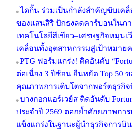
ไดกิ้น ร่วมเป็นกำลังสำคัญขับเค
ของแสนสิริ ปักธงลดคาร์บอนในภา
เทคโนโลยีสีเขียว–เศรษฐกิจหมุนเวี
เคลื่อนทั้งอุตสาหกรรมสู่เป้าหมาย
PTG ฟอร์มแกร่ง! ติดอันดับ “Fort
ต่อเนื่อง 3 ปีซ้อน ยืนหยัด Top 50
คุณภาพการเติบโตจากพอร์ตธุรกิจท
บางกอกแอร์เวย์ส ติดอันดับ Fortu
ประจำปี 2569 ตอกย้ำศักยภาพกา
แข็งแกร่งในฐานะผู้นำธุรกิจการบิ