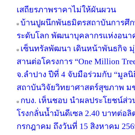
เสถียรภาพราคาไม่ให้ผันผวน
บ้านปูผนึกพันธมิตรสถาบันการศึก
ระดับโลก พัฒนาบุคลากรแห่งอนา
เซ็นทรัลพัฒนา เดินหน้าพันธกิจ มุ่
สานต่อโครงการ “One Million Trees
จ.ลำปาง ปีที่ 4 จับมือร่วมกับ “มูลน
สถาบันวิจัยวิทยาศาสตร์สุขภาพ ม
กบง. เห็นชอบ นำผลประโยชน์ส่ว
โรงกลั่นน้ำมันดีเซล 2.40 บาทต่อลิตร
กรกฎาคม ถึงวันที่ 15 สิงหาคม 25