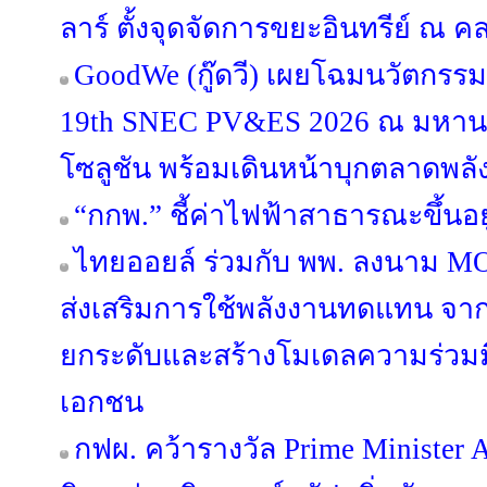
ลาร์ ตั้งจุดจัดการขยะอินทรีย์ ณ
GoodWe (กู๊ดวี) เผยโฉมนวัตกรร
19th SNEC PV&ES 2026 ณ มหานคร
โซลูชัน พร้อมเดินหน้าบุกตลาดพลั
“กกพ.” ชี้ค่าไฟฟ้าสาธารณะขึ้นอ
ไทยออยล์ ร่วมกับ พพ. ลงนาม MO
ส่งเสริมการใช้พลังงานทดแทน จากพ
ยกระดับและสร้างโมเดลความร่วมม
เอกชน
กฟผ. คว้ารางวัล Prime Minister