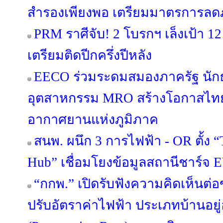
สำรองเพียงพอ เตรียมมาตรการลดภา
PRM ราศีจับ! 2 โบรกฯ เล็งเป้า 12
เตรียมติดปีกครึ่งปีหลัง
EECO ร่วมระดมสมองภาครัฐ นักธ
อุตสาหกรรม MRO สร้างโอกาสไทยส
อากาศยานแห่งภูมิภาค
สนพ. ผนึก 3 การไฟฟ้า - OR ตั้ง 
Hub” เชื่อมโยงข้อมูลสถานีชาร์จ 
“กกพ.” เปิดรับฟังความคิดเห็นต่
ปรับอัตราค่าไฟฟ้า ประเภทบ้านอยู