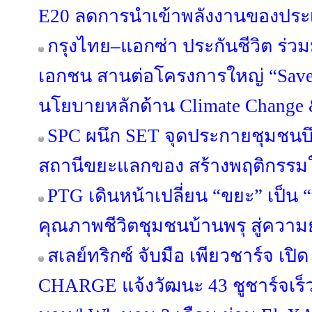
E20 ลดการนำเข้าพลังงานของประ
กรุงไทย–แอกซ่า ประกันชีวิต ร่ว
เอกชน สานต่อโครงการใหญ่ “Save Ou
นโยบายหลักด้าน Climate Change &
SPC ผนึก SET จุดประกายชุมชนบึ
สถานีขยะแลกของ สร้างพฤติกรรมใหม
PTG เดินหน้าเปลี่ยน “ขยะ” เป็น 
คุณภาพชีวิตชุมชนบ้านพรุ สู่ความยั
สเลย์ทริกซ์ จับมือ เพียวชาร์จ เป
CHARGE แจ้งวัฒนะ 43 ชูชาร์จเร็