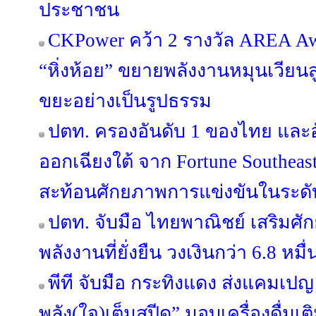
ประชาชน
CKPower คว้า 2 รางวัล AREA Award
“หิ่งห้อย” ขยายพลังงานหมุนเวียนส
ขยะอย่างเป็นรูปธรรม
ปตท. ครองอันดับ 1 ของไทย และอ
ออกเฉียงใต้ จาก Fortune Southeast A
สะท้อนศักยภาพการแข่งขันในระด
ปตท. จับมือ ไทยพาณิชย์ เสริมศั
พลังงานที่ยั่งยืน วงเงินกว่า 6.8 หม
พีที จับมือ กระทิงแดง ส่งแคมเปญ 
พลัง(ใจ)เต็มสปีด” มอบเครื่องดื่มเติ