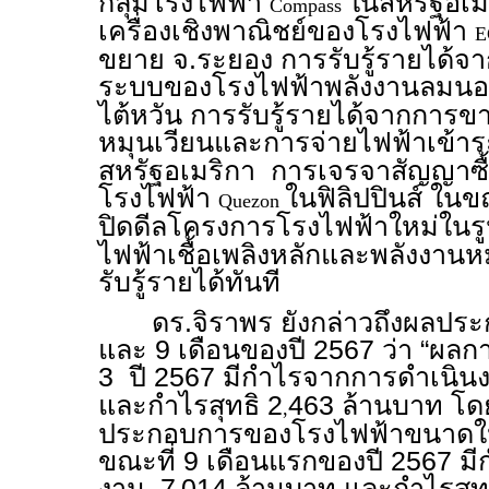
กลุ่มโรงไฟฟ้า
ในสหรัฐอเม
Compass
เครื่องเชิงพาณิชย์ของโรงไฟฟ้า
E
ขยาย จ.ระยอง การรับรู้รายได้จา
ระบบของโรงไฟฟ้าพลังงานลมนอ
ไต้หวัน การรับรู้รายได้จากการ
หมุนเวียนและการจ่ายไฟฟ้าเข้
สหรัฐอเมริกา การเจรจาสัญญาซื
โรงไฟฟ้า
ในฟิลิปปินส์ ในข
Quezon
ปิดดีลโครงการโรงไฟฟ้าใหม่ใน
ไฟฟ้าเชื้อเพลิงหลักและพลังงานห
รับรู้รายได้ทันที
ดร.จิราพร ยังกล่าวถึงผลประ
และ 9 เดือนของปี 2567 ว่า “ผล
3 ปี 2567 มีกำไรจากการดำเนิน
และกำไรสุทธิ 2
463 ล้านบาท โด
,
ประกอบการของโรงไฟฟ้าขนาดให
ขณะที่ 9 เดือนแรกของปี 2567 ม
งาน 7
014 ล้านบาท และกำไรสุทธ