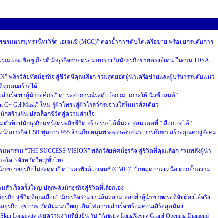
 “เพชรมหาสมุทร เน็ทเวิร์ค เอเจนซี่ (MGC)” ตอกย้ำการเติบโตเครือข่าย พร้อมยกระดับการ
ณและเชิดชูเกียรตินักธุรกิจขายตรง มอบรางวัลนักธุรกิจขายตรงดีเด่น ในงาน TDSA
 พลิกวิสัยทัศน์ธุรกิจ สู่ชีวิตที่คุณเลือก รวมสุดยอดผู้นำเครือข่ายและผู้บริหารระดับแนว
ี่ทุกคนสร้างได้
เร็จ พาผู้นำองค์กรเปิดประสบการณ์ระดับโลก ณ “เกาะใต้ นิวซีแลนด์”
min C+ Gel Mask” ใหม่ กู้ผิวโทรมสู่ผิวโกลว์กระจ่างใสในมาส์คเดียว
งนักสร้างฝัน ปลดล็อกชีวิตสู่ความสำเร็จ
ตัวท็อปนักธุรกิจแชร์สูตรพลิกชีวิต สร้างรายได้มั่นคง สู่อนาคตที่ “เลือกเองได้”
หน้าภารกิจ CSR ทุ่มกว่า 955 ล้านกีบ หนุนพระพุทธศาสนา–การศึกษา สร้างคุณค่าสู่สังคม
ิดมหกรรม “THE SUCCESS VISION” พลิกวิสัยทัศน์ธุรกิจ สู่ชีวิตที่คุณเลือก รวมพลังผู้นำ
ลใจ 3 จังหวัดใหญ่ทั่วไทย
น้าขยายธุรกิจไม่สะดุด เปิด “นครพิงค์ เอเจนซี่ (CMG)” ปักหมุดภาคเหนือ ตอกย้ำความ
ำเร็จครั้งใหญ่ ปลุกพลังนักธุรกิจสู่ชีวิตที่เลือกเอง
ธุรกิจ สู่ชีวิตที่คุณเลือก” นักธุรกิจร่วมงานล้นหลาม ตอกย้ำผู้นำขายตรงที่จับต้องได้จริง
ิลธุรกิจ–สุขภาพ จัดสัมมนาใหญ่ เติมไฟความสำเร็จ พร้อมคอนเสิร์ตสุดมันส์
 Skin Longevity เผยความงามที่ยั่งยืน กับ “Artistry LongXevity Grand Opening Diamond