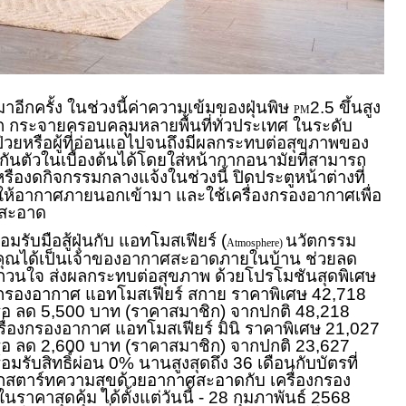
บมาอีกครั้ง ในช่วงนี้ค่าความเข้มของฝุ่นพิษ
2.5 ขึ้นสูง
PM
 กระจายครอบคลุมหลายพื้นที่ทั่วประเทศ ในระดับ
้ป่วยหรือผู้ที่อ่อนแอไปจนถึงมีผลกระทบต่อสุขภาพของ
ันตัวในเบื้องต้นได้โดยใส่หน้ากากอนามัยที่สามารถ
หรืองดกิจกรรมกลางแจ้งในช่วงนี้ ปิดประตูหน้าต่างที่
่ให้อากาศภายนอกเข้ามา และใช้เครื่องกรองอากาศเพื่อ
้สะอาด
มรับมือสู้ฝุ่นกับ แอทโมสเฟียร์ (
นวัตกรรม
Atmosphere)
้คุณได้เป็นเจ้าของอากาศสะอาดภายในบ้าน ช่วยลด
ี่กวนใจ ส่งผลกระทบต่อสุขภาพ ด้วยโปรโมชันสุดพิเศษ
รื่องกรองอากาศ แอทโมสเฟียร์ สกาย ราคาพิเศษ 42,718
ือ ลด 5,500 บาท (ราคาสมาชิก) จากปกติ 48,218
ื่องกรองอากาศ แอทโมสเฟียร์ มินิ ราคาพิเศษ 21,027
ือ ลด 2,600 บาท (ราคาสมาชิก) จากปกติ 23,627
มรับสิทธิ์ผ่อน 0% นานสูงสุดถึง 36 เดือนกับบัตรที่
กสตาร์ทความสุขด้วยอากาศสะอาดกับ เครื่องกรอง
ราคาสุดคุ้ม ได้ตั้งแต่วันนี้ - 28 กุมภาพันธ์ 2568