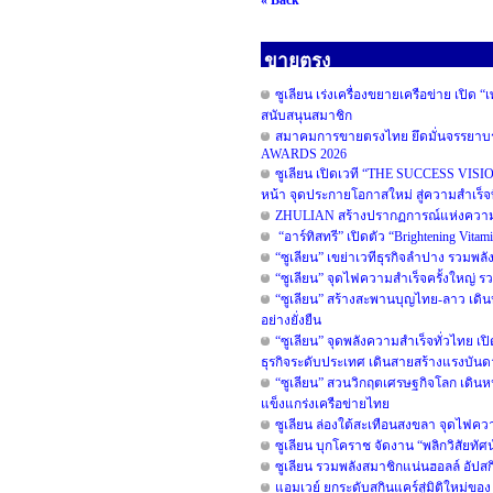
« Back
ขายตรง
ซูเลียน เร่งเครื่องขยายเครือข่าย เปิด
สนับสนุนสมาชิก
สมาคมการขายตรงไทย ยึดมั่นจรรยาบรร
AWARDS 2026
ซูเลียน เปิดเวที “THE SUCCESS VISION”
หน้า จุดประกายโอกาสใหม่ สู่ความสำเร็จท
ZHULIAN สร้างปรากฏการณ์แห่งความสำ
“อาร์ทิสทรี” เปิดตัว “Brightening Vita
“ซูเลียน” เขย่าเวทีธุรกิจลำปาง รวมพลั
“ซูเลียน” จุดไฟความสำเร็จครั้งใหญ่ รวม
“ซูเลียน” สร้างสะพานบุญไทย-ลาว เดิน
อย่างยั่งยืน
“ซูเลียน” จุดพลังความสำเร็จทั่วไทย เป
ธุรกิจระดับประเทศ เดินสายสร้างแรงบันดา
“ซูเลียน” สวนวิกฤตเศรษฐกิจโลก เดินห
แข็งแกร่งเครือข่ายไทย
ซูเลียน ล่องใต้สะเทือนสงขลา จุดไฟความส
ซูเลียน บุกโคราช จัดงาน “พลิกวิสัยทัศน์
ซูเลียน รวมพลังสมาชิกแน่นฮอลล์ อัปสก
แอมเวย์ ยกระดับสกินแคร์สู่มิติใหม่ของ