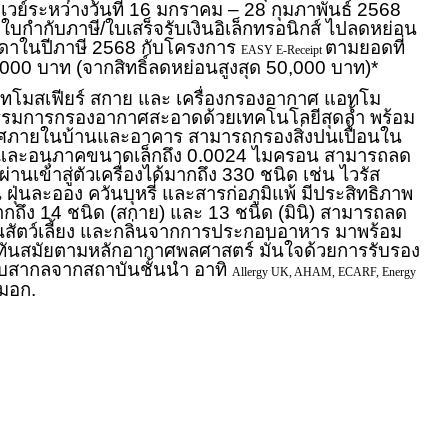
มเวย์ระหว่างวันที่ 16 มกราคม – 28 กุมภาพันธ์ 2568
กำกับภาษี/ใบเสร็จรับเงินอิเล็กทรอนิกส์ ไปลดหย่อน
มดาในปีภาษี 2568 กับโครงการ
ตามยอดที่
EASY E-Receipt
 30,000 บาท (จากสิทธิ์ลดหย่อนสูงสุด 50,000 บาท)*
ทโมสเฟียร์ สกาย และ เครื่องกรองอากาศ แอทโม
ตกรรมการกรองอากาศสะอาดด้วยเทคโนโลยีสุดล้ำ พร้อม
ภายในบ้านและอาคาร สามารถกรองสิ่งปนเปื้อนใน
 และอนุภาคขนาดเล็กถึง 0.0024 ไมครอน สามารถลด
ผ่านเข้าสู่ตัวเครื่องได้มากถึง 330 ชนิด เช่น ไวรัส
่น ฝุ่นละออง ควันบุหรี่ และสารก่อภูมิแพ้ มีประสิทธิภาพ
กถึง 14 ชนิด (สกาย) และ 13 ชนิด (มินิ) สามารถลด
ิ่นสัตว์เลี้ยง และกลิ่นจากการประกอบอาหาร มาพร้อม
ูทันสมัยตามหลักอากาศพลศาสตร์ มั่นใจด้วยการรับรอง
สากลจากสถาบันชั้นนำ อาทิ
Allergy UK, AHAM, ECARF, Energy
 มอก.