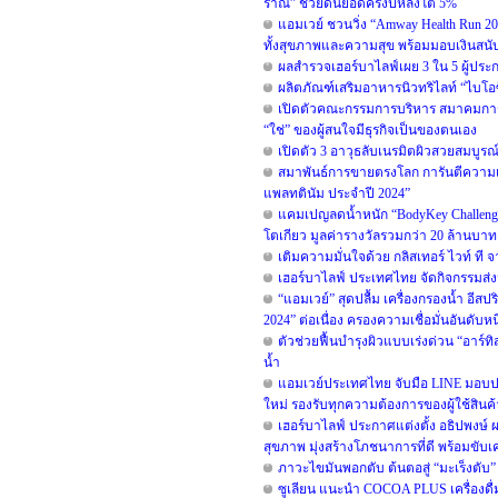
ราณี” ช่วยดันยอดครึ่งปีหลังโต 5%
แอมเวย์ ชวนวิ่ง “Amway Health Run 2024
ทั้งสุขภาพและความสุข พร้อมมอบเงินสนั
ผลสำรวจเฮอร์บาไลฟ์เผย 3 ใน 5 ผู้ปร
ผลิตภัณฑ์เสริมอาหารนิวทริไลท์ “ไบโอ
เปิดตัวคณะกรรมการบริหาร สมาคมการข
“ใช่” ของผู้สนใจมีธุรกิจเป็นของตนเอง
เปิดตัว 3 อาวุธลับเนรมิตผิวสวยสมบูรณ
สมาพันธ์การขายตรงโลก การันตีควา
แพลทตินัม ประจำปี 2024”
แคมเปญลดน้ำหนัก “BodyKey Challenge ครั
โตเกียว มูลค่ารางวัลรวมกว่า 20 ล้านบาท
เติมความมั่นใจด้วย กลิสเทอร์ ไวท์ 
เฮอร์บาไลฟ์ ประเทศไทย จัดกิจกรรมส่
“แอมเวย์” สุดปลื้ม เครื่องกรองน้ำ อีสป
2024” ต่อเนื่อง ครองความเชื่อมั่นอันดับหน
ตัวช่วยฟื้นบำรุงผิวแบบเร่งด่วน “อาร์ทิส
น้ำ
แอมเวย์ประเทศไทย จับมือ LINE มอบปร
ใหม่ รองรับทุกความต้องการของผู้ใช้สินค้
เฮอร์บาไลฟ์ ประกาศแต่งตั้ง อธิปพงษ
สุขภาพ มุ่งสร้างโภชนาการที่ดี พร้อมขับเค
ภาวะไขมันพอกตับ ต้นตอสู่ “มะเร็งตับ”
ซูเลียน แนะนำ COCOA PLUS เครื่องดื่