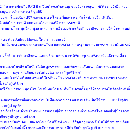
” สานต่อพันธกิจ 90 ปี นิวทริไลท์ ส่งเสริมคนทุกช่วงวัยสร้างสุขภาพที่ดีอย่างยั่งยืน ครบร
บสนุนการทำงานของ 6 มูลนิธิ
ะกอบการในเอเชียแปซิฟิกและประเทศไทยเตรียมสร้างธุรกิจใหม่ภายใน 18 เดือน
ซี พลัส” ประกอบด้วยผงอะเซโรลา เชอร์รี จากธรรมชาติ
ายตรงไทย ชุดใหม่ ชูผสานความร่วมมือรอบด้านเพื่อสร้างธุรกิจขายตรงให้เป็นคำตอบที
์แบบ ด้วย Artistry Makeup ใหม่ จาก แอมเวย์
มเป็นเลิศของ สมาคมการขายตรงไทย มอบรางวัล “มาตรฐานสมาคมการขายตรงดีเด่น ระด
้งที่ 10” กลับมาอีกครั้ง แอมเวย์ ชวนท้าหุ่น Fit พิชิต Fuji ร่วมชิงรางวัลแพ็กเกจเที่ยว
ที จากแอมเวย์ ยาสีฟันโพรไบโอติก สูตรชาขาว มอบฟันขาวแข็งแรง กลิ่นปากหอมสะอาด
งมอบความสุข สานฝันเยาวชนด้อยโอกาส ณ “มูลนิธิเด็ก”
ริง และ นิวทริไลท์ ออล แพลนท์ โปรตีน คว้า 2 รางวัล เวที “Marketeer No.1 Brand Thailand
ึ่งในใจผู้บริโภค
ทรี ชีท มาส์ค” 2 สูตรใหม่ ไบรท์เทนนิ่ง และ ดีพ ไฮเดรทติ้ง บูสต์ผิวกระจ่างใส ล็อกผิวเด้งอิ
ะสบการณ์การสื่อสารและช้อปปิ้งที่สะดวก ปลอดภัย ครบครัน เปิดใช้งาน ‘LON’ โซลูชัน
าและผู้ทำธุรกิจ
์ ผดุงเกียรติวงศ์ ดำรงตำแหน่ง กรรมการผู้อำนวยการ ประจำประเทศไทย ตอกย้ำผู้นำตลาด
ลื่อนธุรกิจสู่ความสำเร็จ
 พบมากเป็นอันดับ 1 ของคนไทย นิวทริไลท์ แนะ 7 วิธีดูแลสุขภาพตับไม่ให้พังจนสายเกินแก
มรสโกโก้ผสมน้ำผึ้ง อร่อยและดีต่อสุขภาพ ขายดีติดอันดับถูกใจลูกค้าตลอดกาล