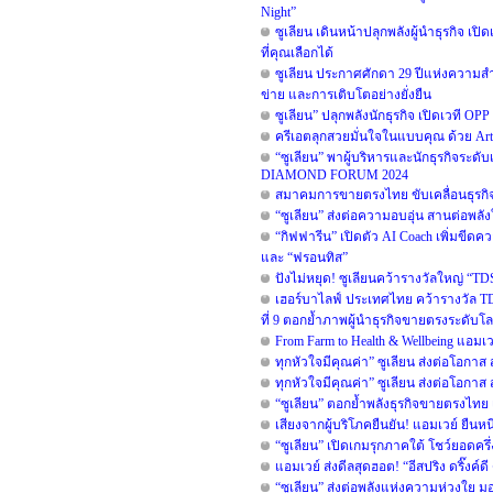
Night”
ซูเลียน เดินหน้าปลุกพลังผู้นำธุรกิจ 
ที่คุณเลือกได้
ซูเลียน ประกาศศักดา 29 ปีแห่งความสำเ
ข่าย และการเติบโตอย่างยั่งยืน
ซูเลียน” ปลุกพลังนักธุรกิจ เปิดเวที O
ครีเอตลุกสวยมั่นใจในแบบคุณ ด้วย Ar
“ซูเลียน” พาผู้บริหารและนักธุรกิจระ
DIAMOND FORUM 2024
สมาคมการขายตรงไทย ขับเคลื่อนธุรกิจค
“ซูเลียน” ส่งต่อความอบอุ่น สานต่อพลั
“กิฟฟารีน” เปิดตัว AI Coach เพิ่มข
และ “ฟรอนทิส”
ปังไม่หยุด! ซูเลียนคว้ารางวัลใหญ่ “
เฮอร์บาไลฟ์ ประเทศไทย คว้ารางวัล T
ที่ 9 ตอกย้ำภาพผู้นำธุรกิจขายตรงระดับโ
From Farm to Health & Wellbeing แอม
ทุกหัวใจมีคุณค่า” ซูเลียน ส่งต่อโอกาส
ทุกหัวใจมีคุณค่า” ซูเลียน ส่งต่อโอกาส
“ซูเลียน” ตอกย้ำพลังธุรกิจขายตรงไทย
เสียงจากผู้บริโภคยืนยัน! แอมเวย์ ยืนหน
“ซูเลียน” เปิดเกมรุกภาคใต้ โชว์ยอดคร
แอมเวย์ ส่งดีลสุดฮอต! “อีสปริง ดริ๊งค์
“ซูเลียน” ส่งต่อพลังแห่งความห่วงใย