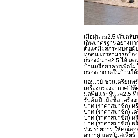
เมื่อฝุ่น
2.5 เริ่มกลั
PM
เกินมาตรฐานอย่างมาก
ตั้งแต่มีผลกระทบต่อผู
ทุกคน เราสามารถป้องก
กรองฝุ่น
2.5 ได้ ลด
PM
บ้านหรืออาคารเพื่อไม
กรองอากาศในบ้านให
แอมเวย์ ชวนเตรียมพร้อ
เครื่องกรองอากาศ ให
มลพิษและฝุ่น
2.5 ท
PM
รับต้นปี เมื่อซื้อ เค
บาท (ราคาสมาชิก) หร
บาท (ราคาสมาชิก) เคร
บาท (ราคาสมาชิก) หร
บาท (ราคาสมาชิก) พร้อ
ร่วมรายการ ให้คุณออ
อากาศ แอทโมสเฟียร์ ใน