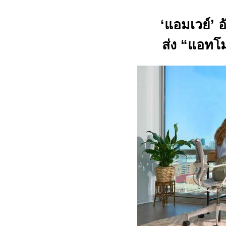
‘แอมเวย์’ อ
ส่ง “แอทโม