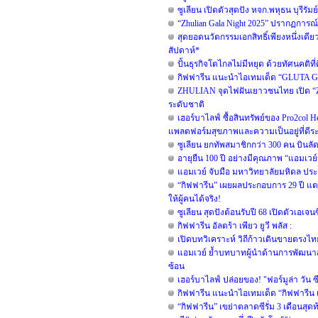
ซูเลียน เปิดตัวสุดปัง หจก.พหุธน บุรีรั
“Zhulian Gala Night 2025” ปรากฏการณ์
สุดยอดนวัตกรรมเอกสิทธิ์เพียงหนึ่งเดียว
สัปดาห์*
ปั้นธุรกิจโตไกลไม่มีหยุด ด้วยทัศนคติที
กิฟฟารีน แนะนำไอเทมเด็ด “GLUTA GLO
ZHULIAN จุดไฟฝันเยาวชนไทย เปิด “ZHU
ระดับชาติ
เฮอร์บาไลฟ์ ซื้อสินทรัพย์ของ Pro2col He
แพลตฟอร์มสุขภาพและความเป็นอยู่ที่ดีร
ซูเลียน ยกทัพสมาชิกกว่า 300 คน บินลั
อายุยืน 100 ปี อย่างมีคุณภาพ “แอมเวย
แอมเวย์ จับมือ มหาวิทยาลัยมหิดล ประกา
“กิฟฟารีน” เผยผลประกอบการ 29 ปี แตะ 
ให้ผู้คนได้จริง!
ซูเลียน สุดปังต้อนรับปี 68 เปิดตัวเอเจนซ
กิฟฟารีน อัลตร้า เพียว ยูวี พลัส :
เปิดบทวิเคราะห์ วิถีก้าวเดินขายตรงไ
แอมเวย์ ย้ำบทบาทผู้นำด้านการพัฒนาสัง
ซ้อน
เฮอร์บาไลฟ์ ปล่อยของ! "ฟอร์มูล่า วัน
กิฟฟารีน แนะนำไอเทมเด็ด “กิฟฟารีน เอ
“กิฟฟารีน” เขย่าตลาดซีรั่ม 3 เดือนสุดท้า