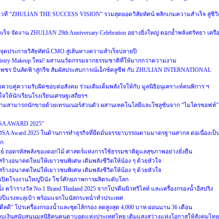
เปิดเวที “ZHULIAN THE SUCCESS VISION” รวมสุดยอดวิสัยทัศน์ พลิกเกมความสำเร็จ สู่ชีว
ร็จ จัดงาน ZHULIAN 29th Anniversary Celebration อย่างยิ่งใหญ่ ตอกย้ำพลังศรัทธา เครื
PP จุดประกายวิสัยทัศน์ CMO สู่เส้นทางความสำเร็จปลายปี
tistry Makeup ใหม่! ผสานนวัตกรรมจากธรรมชาติที่ให้มากกว่าความงาม
ดับเพชร บินลัดฟ้าสู่กรีซ สัมผัสประสบการณ์เอ็กซ์คลูซีฟ กับ ZHULIAN INTERNATIONAL
วบคู่ความรับผิดชอบต่อสังคม ร่วมเติมเต็มพลังใจให้กับ มูลนิธิอนุเคราะห์คนพิการ ฯ
งใจให้นักเรียนโรงเรียนเศรษฐเสถียรฯ
ีดความสามารถนักขายด้วยเทรนเนอร์ส่วนตัว ผสานเทคโนโลยีและโซลูชั่นจาก “ไมโครซอฟท์”
TDSA AWARD 2025”
DSA Award 2025 ในด้านการทำธุรกิจที่ยึดมั่นจรรยาบรรณตามมาตรฐานสากล ต่อเนื่องเป็น
ลก
เวย์ ถอดรหัสพลังของดอกไม้ ศาสตร์แห่งการใช้ธรรมชาติดูแลสุขภาพอย่างยั่งยืน
 สร้างอนาคตใหม่ให้เยาวชนพิเศษ เติมพลังชีวิตให้น้อง ๆ ด้วยหัวใจ
 สร้างอนาคตใหม่ให้เยาวชนพิเศษ เติมพลังชีวิตให้น้อง ๆ ด้วยหัวใจ
 เปิดโรงงานใหญ่ปีนัง โชว์ศักยภาพการผลิตระดับโลก
ึ่ง คว้ารางวัล No.1 Brand Thailand 2025 จากโปรตีนนิวทริไลท์ และเครื่องกรองน้ำอีสปริง
ึ่งปีแรงทะลุเป้า พร้อมแจกโบนัสกระหน่ำทั่วประเทศ
ดี ดีลดี” โปรเครื่องกรองน้ำและชุดไส้กรอง ลดสูงสุด 4,000 บาท ผ่อนนาน 36 เดือน
 มอบเงินสนับสนุนมูลนิธิคนคนตาบอดแห่งประเทศไทย เติมแสงสว่างแห่งโอกาสให้สังคมไทย