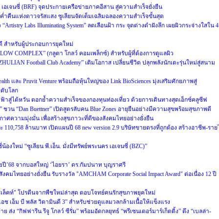
มย์ เอเจนซี่ (BRF) จุดประกายเครือข่ายภาคอีสาน สู่ความสำเร็จยั่งยืน
ค่ำคืนแห่งดาวจรัสแสง ซูเลียนจัดเต็มเฉลิมฉลองความสำเร็จขั้นสุด
 “Artistry Labs Illuminating System” ลดเลือนฝ้า กระ จุดด่างดำฝังลึก เผยผิวกระจ่างใสใน 4
่ดี สำหรับผู้ประกอบการยุคใหม่
W COMPLEX” (กลูตา โกลว์ คอมเพล็กซ์) สำหรับผู้ที่ต้องการดูแลผิว
LIAN Football Club Academy” เติมโอกาส เปลี่ยนชีวิต ปลุกพลังนักเตะรุ่นใหม่สู่สนาม
alth และ Pruvit Venture พร้อมถือหุ้นใหญ่ของ Link BioSciences มุ่งเสริมศักยภาพสู่
ะดับโลก
ดฟ้าสู่ไต้หวัน ตอกย้ำความสำเร็จของกองทุนท่องเที่ยว ด้วยการเดินทางสุดเอ็กซ์คลูซีฟ
์” ชวน “Dan Buettner” เปิดสูตรลับคน Blue Zones อายุยืนอย่างมีความสุขพร้อมสุขภาพดี
ศความมุ่งมั่น เพื่อสร้างสุขภาวะที่ดีของสังคมไทยอย่างยั่งยืน
110,758 ล้านบาท เปิดแผนปี 68 new version 2.9 บริษัทขายตรงที่ถูกต้อง สร้างอาชีพ-ราย
ี่น้องใหม่ “ซูเลียน พี.เอ็น. มั่งมีทรัพย์พระนคร เอเจนซี่ (BZC)”
ทยปี’68 จากบอสใหญ่ ‘ไอยรา’ ดร.กัมปนาท บุญราศรี
คมไทยอย่างยั่งยืน รับรางวัล "AMCHAM Corporate Social Impact Award" ต่อเนื่อง 12 ปี
 ซีเล็คท์" โปรตีนจากพืชใหม่ล่าสุด ตอบโจทย์คนรักสุขภาพยุคใหม่
ช เอ็ม บี พลัส วิตามินดี 3” สำหรับช่วยดูแลมวลกล้ามเนื้อให้แข็งแรง
ย ส่ง “กิฟฟารีน รีจู โกลว์ ซีรั่ม” พร้อมอัดกลยุทธ์ “พรีเซนเตอร์มาร์เก็ตติ้ง” ดึง “เบลล่า-