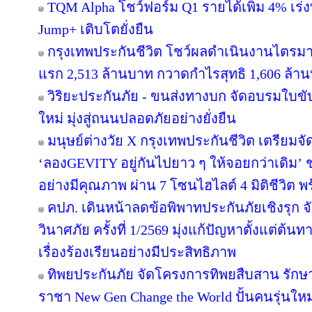
TQM Alpha โชว์ฟอร์ม Q1 รายได้เพิ่ม 4% เร่
Jump+ เติบโตยั่งยืน
กรุงเทพประกันชีวิต โชว์ผลดำเนินงานไตรมาส 
แรก 2,513 ล้านบาท กวาดกำไรสุทธิ 1,606 ล้า
วิริยะประกันภัย - ขนส่งทางบก จัดอบรมใบขับขี่
ใหม่ มุ่งสู่ถนนปลอดภัยอย่างยั่งยืน
มนุษย์ต่างวัย X กรุงเทพประกันชีวิต เตรียมจั
‘ลองGEVITY อยู่กันไปยาว ๆ ให้จอยกว่าเดิม
อย่างมีคุณภาพ ผ่าน 7 โซนไฮไลต์ 4 มิติชีวิต พ
คปภ. เดินหน้าลดข้อพิพาทประกันภัยเชิงรุก จั
วินาศภัย ครั้งที่ 1/2569 มุ่งแก้ปัญหาตั้งแต่
เรื่องร้องเรียนอย่างมีประสิทธิภาพ
ทิพยประกันภัย จัดโครงการทิพยสืบสาน รัก
ราชา New Gen Change the World ปั้นคนรุ่นให