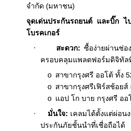
จำกัด (มหาชน)
จุดเด่นประกันรถยนต์ และบิ๊ก ไ
โบรคเกอร์
·
สะดวก
:
ซื้อง่ายผ่าน
ช่อ
ครอบคลุมแพลตฟอร์มดิจิทัลท
สาขากรุงศรี ออโต้ ทั้ง 
o
สาขากรุงศรีเฟิร์สช้อย
o
แอป โก บาย กรุงศรี ออโ
o
·
มั่นใจ
:
เคลมได้ตั้งแต่ผ่อ
ประกันภัยชั้นนำที่เชื่อถือได้