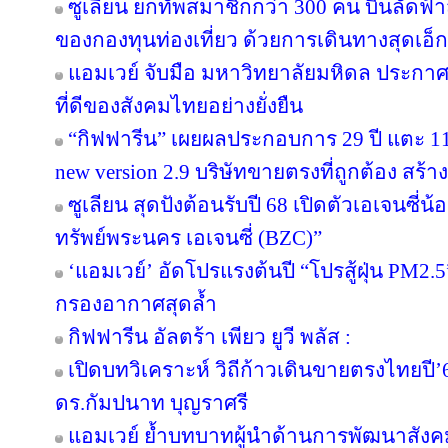
ซูเลียน ยกทัพสมาชิกกว่า 300 คน บินลัดฟ้า
ของกองทุนท่องเที่ยว ด้วยการเดินทางสุดเอ็ก
แอมเวย์ จับมือ มหาวิทยาลัยมหิดล ประกาศคว
ที่ดีของสังคมไทยอย่างยั่งยืน
“กิฟฟารีน” เผยผลประกอบการ 29 ปี แตะ 11
new version 2.9 บริษัทขายตรงที่ถูกต้อง สร้าง
ซูเลียน สุดปังต้อนรับปี 68 เปิดตัวเอเจนซี่น้อง
ทรัพย์พระนคร เอเจนซี่ (BZC)”
‘แอมเวย์’ อัดโปรแรงต้นปี “โปรสู้ฝุ่น PM2.5
กรองอากาศสุดล้ำ
กิฟฟารีน อัลตร้า เพียว ยูวี พลัส :
เปิดบทวิเคราะห์ วิถีก้าวเดินขายตรงไทยป
ดร.กัมปนาท บุญราศรี
แอมเวย์ ย้ำบทบาทผู้นำด้านการพัฒนาสังคมไ