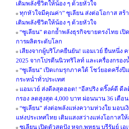
เติมพลังชีวิตให้น้อง ๆ ด้วยหัวใจ
ทุกหัวใจมีคุณค่า” ซูเลียน ส่งต่อโอกาส ส
เติมพลังชีวิตให้น้อง ๆ ด้วยหัวใจ
“ซูเลียน” ตอกย้ำพลังธุรกิจขายตรงไทย เปิ
การผลิตระดับโลก
เสียงจากผู้บริโภคยืนยัน! แอมเวย์ ยืนหนึ่ง 
2025 จากโปรตีนนิวทริไลท์ และเครื่องกรองน้
“ซูเลียน” เปิดเกมรุกภาคใต้ โชว์ยอดครึ่งป
กระหน่ำทั่วประเทศ
แอมเวย์ ส่งดีลสุดฮอต! “อีสปริง ดริ๊งค์ดี ด
กรอง ลดสูงสุด 4,000 บาท ผ่อนนาน 36 เดือน
“ซูเลียน” ส่งต่อพลังแห่งความห่วงใย มอบ
แห่งประเทศไทย เติมแสงสว่างแห่งโอกาสให
ซูเลียน เปิดตัวสุดปัง หจก.พหุธน บุรีรัมย์ เ