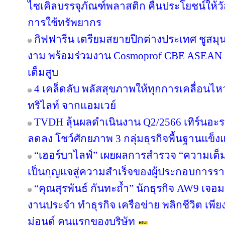
ไซเคิลบรรจุภัณฑ์พลาสติก คืนประโยชน์ให้ว
การใช้ทรัพยากร
กิฟฟารีน เตรียมสยายปีกต่างประเทศ ชูสม
งาม พร้อมร่วมงาน Cosmoprof CBE ASEAN 
เต็มสูบ
4 เคล็ดลับ พลัสสุขภาพให้ทุกการเคลื่อนไห
ทริไลท์ จากแอมเวย์
TVDH ลุ้นผลดำเนินงาน Q2/2566 เทิร์นอ
ลดลง โชว์ศักยภาพ 3 กลุ่มธุรกิจพื้นฐานแข็งแ
“เฮอร์บาไลฟ์” เผยผลการสำรวจ “ความเต็มใ
เป็นกุญแจสู่ความสำเร็จของผู้ประกอบการรา
“คุณสุรพันธ์ กันทะถ้ำ” นักธุรกิจ AW9 เจอมร
งานประจำ ทำธุรกิจ เครือข่าย พลิกชีวิต เพี
ม่อนด์ คนแรกของบริษัท