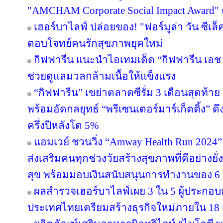
"AMCHAM Corporate Social Impact Award" ต่
เฮอร์บาไลฟ์ ปล่อยของ! "ฟอร์มูล่า วัน ซีเล
ตอบโจทย์คนรักสุขภาพยุคใหม่
กิฟฟารีน แนะนำไอเทมเด็ด “กิฟฟารีน เอช เอ
ช่วยดูแลมวลกล้ามเนื้อให้แข็งแรง
“กิฟฟารีน” เขย่าตลาดซีรั่ม 3 เดือนสุดท้าย ส่
พร้อมอัดกลยุทธ์ “พรีเซนเตอร์มาร์เก็ตติ้ง” ด
ครึ่งปีหลังโต 5%
แอมเวย์ ชวนวิ่ง “Amway Health Run 2024” 
ส่งเสริมคนทุกช่วงวัยสร้างสุขภาพที่ดีอย่าง
สุข พร้อมมอบเงินสนับสนุนการทำงานของ 6 ม
ผลสำรวจเฮอร์บาไลฟ์เผย 3 ใน 5 ผู้ประกอ
ประเทศไทยเตรียมสร้างธุรกิจใหม่ภายใน 18 