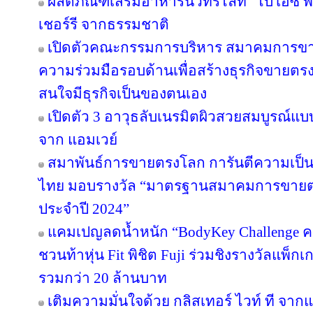
ผลิตภัณฑ์เสริมอาหารนิวทริไลท์ “ไบโอซี
เชอร์รี จากธรรมชาติ
เปิดตัวคณะกรรมการบริหาร สมาคมการขา
ความร่วมมือรอบด้านเพื่อสร้างธุรกิจขายตรงให
สนใจมีธุรกิจเป็นของตนเอง
เปิดตัว 3 อาวุธลับเนรมิตผิวสวยสมบูรณ์แบบ
จาก แอมเวย์
สมาพันธ์การขายตรงโลก การันตีความเป
ไทย มอบรางวัล “มาตรฐานสมาคมการขายตรง
ประจำปี 2024”
แคมเปญลดน้ำหนัก “BodyKey Challenge ครั้ง
ชวนท้าหุ่น Fit พิชิต Fuji ร่วมชิงรางวัลแพ็กเ
รวมกว่า 20 ล้านบาท
เติมความมั่นใจด้วย กลิสเทอร์ ไวท์ ที จา