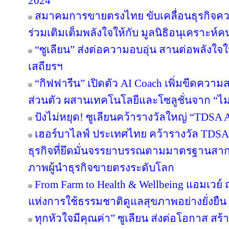
2024
สมาคมการขายตรงไทย ขับเคลื่อนธุรกิจคว
ร่วมเติมเต็มพลังใจให้กับ มูลนิธิอนุเคราะห์ค
“ซูเลียน” ส่งต่อความอบอุ่น สานต่อพลังใจใ
เสถียรฯ
“กิฟฟารีน” เปิดตัว AI Coach เพิ่มขีดคว
ส่วนตัว ผสานเทคโนโลยีและโซลูชั่นจาก “
ปังไม่หยุด! ซูเลียนคว้ารางวัลใหญ่ “TDS
เฮอร์บาไลฟ์ ประเทศไทย คว้ารางวัล TDS
ธุรกิจที่ยึดมั่นจรรยาบรรณตามมาตรฐานสากล ต
ภาพผู้นำธุรกิจขายตรงระดับโลก
From Farm to Health & Wellbeing แอมเวย
แห่งการใช้ธรรมชาติดูแลสุขภาพอย่างยั่งยืน
ทุกหัวใจมีคุณค่า” ซูเลียน ส่งต่อโอกาส ส