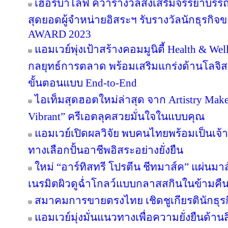
เฮอร์บาไลฟ์ คว้ารางวัลส่งเสริมจรรยาบรร
สุดยอดผู้จำหน่ายอิสระฯ รับรางวัลนักธุรกิ
AWARD 2023
แอมเวย์พุ่งเป้าสร้างคอมมูนิตี้ Health & Wel
กลยุทธ์การตลาด พร้อมเสริมแกร่งด้านโลจิสต
ขั้นตอนแบบ End-to-End
ไอเท็มสุดฮอตใหม่ล่าสุด จาก Artistry Ma
Vibrant” ครีเอตลุคสวยมั่นใจในแบบคุณ
แอมเวย์เปิดผลวิจัย พบคนไทยพร้อมเป็นเจ้าข
ทางเลือกปั้นอาชีพอิสระอย่างยั่งยืน
ใหม่ “อาร์ทิสทรี โปรตีน ชีทมาส์ค” แผ่นม
เนรมิตผิวดูฉ่ำโกลว์แบบกลาสสกินในข้ามคืน
สมาคมการขายตรงไทย เชิดชูเกียรตินักธุรก
แอมเวย์มุ่งมั่นแนวทางเพื่อความยั่งยืนด้านส