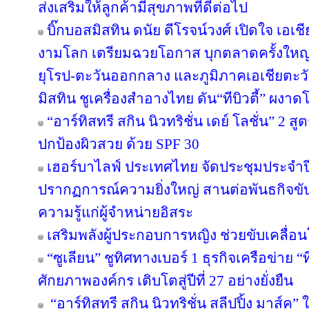
ส่งเสริมให้ลูกค้ามีสุขภาพที่ดีต่อไป
บิ๊กบอสมิสทิน ดนัย ดีโรจน์วงศ์ เปิดใจ เอเช
งามโลก เตรียมฉวยโอกาส บุกตลาดครั้งใหญ่ 
ยุโรป-ตะวันออกกลาง และภูมิภาคเอเชียตะวั
มิสทิน ชูเครื่องสำอางไทย ดัน“ทีบิวตี้” ผงาด
“อาร์ทิสทรี สกิน นิวทริชั่น เดย์ โลชั่น” 2
ปกป้องผิวสวย ด้วย SPF 30
เฮอร์บาไลฟ์ ประเทศไทย จัดประชุมประจำปี 
ปรากฏการณ์ความยิ่งใหญ่ สานต่อพันธกิจขับ
ความรู้แก่ผู้จำหน่ายอิสระ
เสริมพลังผู้ประกอบการหญิง ช่วยขับเคลื่อ
“ซูเลียน” ชูทิศทางเบอร์ 1 ธุรกิจเครือข่าย “
ศักยภาพองค์กร เติบโตสู่ปีที่ 27 อย่างยั่งยืน
“อาร์ทิสทรี สกิน นิวทริชั่น สลีปปิ้ง มาส์ค” 