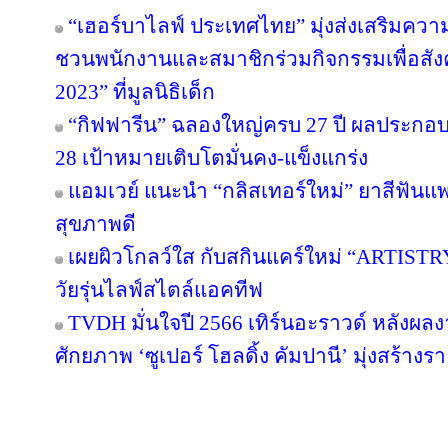
“เฮอร์บาไลฟ์ ประเทศไทย” มุ่งส่งเสริมควา
ชวนพนักงานและสมาชิกร่วมกิจกรรมเพื่อสังค
2023” ที่มูลนิธิเด็ก
“กิฟฟารีน” ฉลองใหญ่ครบ 27 ปี ผลประกอบกา
28 เป้าหมายเติบโตมั่นคง-แข็งแกร่ง
แอมเวย์ แนะนำ “กลิสเทอร์ใหม่” ยาสีฟันแพ
สุขภาพดี
เผยผิวโกลว์ใส กับสกินแคร์ใหม่ “ARTIST
วัยรุ่นไลฟ์สไตล์แอคทีฟ
TVDH มั่นใจปี 2566 เทิร์นอะราวด์ หลังผ
ศักยภาพ ‘ซูเปอร์ โฮลดิ้ง คัมปานี’ มุ่งสร้างรา