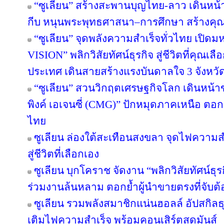
“ซูเลียน” สร้างสะพานบุญไทย-ลาว เดินหน้า
กีบ หนุนพระพุทธศาสนา–การศึกษา สร้างคุณค่า
“ซูเลียน” จุดพลังความสำเร็จทั่วไทย เป
VISION” พลิกวิสัยทัศน์ธุรกิจ สู่ชีวิตที่คุณเล
ประเทศ เดินสายสร้างแรงบันดาลใจ 3 จังหวั
“ซูเลียน” สวนวิกฤตเศรษฐกิจโลก เดินหน้าข
พิงค์ เอเจนซี่ (CMG)” ปักหมุดภาคเหนือ ตอ
ไทย
ซูเลียน ล่องใต้สะเทือนสงขลา จุดไฟความสำเ
สู่ชีวิตที่เลือกเอง
ซูเลียน บุกโคราช จัดงาน “พลิกวิสัยทัศน์ธุรกิ
ร่วมงานล้นหลาม ตอกย้ำผู้นำขายตรงที่จับต้อ
ซูเลียน รวมพลังสมาชิกแน่นฮอลล์ อัปสกิล
เติมไฟความสำเร็จ พร้อมคอนเสิร์ตสุดมันส์