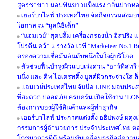
สูตรชาขาว มอบฟันขาวแข็งแรง กลิ่นปาก
เฮอร์บาไลฟ์ ประเทศไทย จัดกิจกรรมส่งม
โอกาส ณ “มูลนิธิเด็ก”
“แอมเวย์” สุดปลื้ม เครื่องกรองน้ำ อีสปริง
โปรตีน คว้า 2 รางวัล เวที “Marketeer No.1 Br
ครองความเชื่อมั่นอันดับหนึ่งในใจผู้บริโภค
ตัวช่วยฟื้นบำรุงผิวแบบเร่งด่วน “อาร์ทิสทรี
นนิ่ง และ ดีพ ไฮเดรทติ้ง บูสต์ผิวกระจ่างใส ล็
แอมเวย์ประเทศไทย จับมือ LINE มอบประสบ
ที่สะดวก ปลอดภัย ครบครัน เปิดใช้งาน ‘LON
ต้องการของผู้ใช้สินค้าและผู้ทำธุรกิจ
เฮอร์บาไลฟ์ ประกาศแต่งตั้ง อธิปพงษ์ ผดุง
กรรมการผู้อำนวยการ ประจำประเทศไทย ตอกย
โภชนาการที่ดี พร้อมขับเคลื่อนธุรกิจสู่ความ