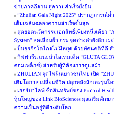
ข่ายภาคอีสาน สู่ความสำเร็จยั่งยืน
“Zhulian Gala Night 2025” ปรากฏการณ์ค่ำ
เต็มเฉลิมฉลองความสำเร็จขั้นสุด
สุดยอดนวัตกรรมเอกสิทธิ์เพียงหนึ่งเดียว “Ar
System” ลดเลือนฝ้า กระ จุดด่างดำฝังลึก เผ
ปั้นธุรกิจโตไกลไม่มีหยุด ด้วยทัศนคติที่ดี
กิฟฟารีน แนะนำไอเทมเด็ด “GLUTA GLO
คอมเพล็กซ์) สำหรับผู้ที่ต้องการดูแลผิว
ZHULIAN จุดไฟฝันเยาวชนไทย เปิด “ZHUL
เติมโอกาส เปลี่ยนชีวิต ปลุกพลังนักเตะรุ่นใ
เฮอร์บาไลฟ์ ซื้อสินทรัพย์ของ Pro2col Healt
หุ้นใหญ่ของ Link BioSciences มุ่งเสริมศั
ความเป็นอยู่ที่ดีระดับโลก