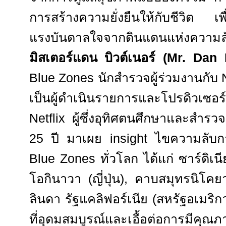
การสร้างความยั่งยืนให้กับชีวิต เพ
แรงบันดาลใจจากดินแดนแห่งความล
มิสเตอร์แดน บิวต์เนอร์ (
Mr. Dan 
Blue Zones
นักสำรวจผู้ร่วมงานกับ
เป็นผู้ดำเนินรายการและโปรดิวเซอร
Netflix
ผู้ซึ่งอุทิศตนศึกษาและสำรว
25
ปี มาเผย
insight
ไขความลับกา
Blue Zones
ทั่วโลก ได้แก่ ซาร์ดิเนี
โอกินาวา (ญี่ปุ่น)
,
คาบสมุทรนิโคย
ลินดา รัฐแคลิฟอร์เนีย (สหรัฐอเมริกา)
ที่อุดมสมบูรณ์และเอื้อต่อการมีคุณภา