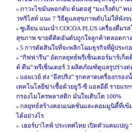
ภาวะไขมันพอกตับ ต้นตอสู่ “มะเร็งตับ” พ
วทริไลท์ แนะ 7 วิธีดูแลสุขภาพตับไม่ให้พังจ
ซูเลียน แนะนำ COCOA PLUS เครื่องดื่มรสโ
สุขภาพ ขายดีติดอันดับถูกใจลูกค้าตลอดกา
5 การตัดสินใจที่จะพลิกโฉมธุรกิจที่ผู้ป
“กิฟฟารีน” อัดกลยุทธ์พรีเซ็นเตอร์มาร์เก็ตติ
ต์ ดีน” พรีเซ็นเตอร์ 3 ผลิตภัณฑ์ดูแลรูปร่างต
แอมเวย์ ส่ง “อีสปริง” รุกตลาดเครื่องกรองน
เทคโนโลยีฆ่าเชื้อด้วยยูวี-ซี แอลอีดี ราย
กรองไมโครพลาสติก มั่นใจเติบโต 100%
กลยุทธ์สร้างคอนเนคชั่นและคอมมูนิตี้ที่เข้มแ
ได้อย่างไร
เฮอร์บาไลฟ์ ประเทศไทย เปิดตัวแคมเปญ “ล่า