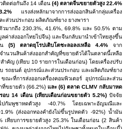
วติดต่อกันถึง
14
เดือน
(
4)
ตลาดจีนขยายตัวสูง
22.4%
13.2%
แรงส่งหลักมาจากการส่งออกสินค้ากลุ่มเครื่อง
และส่วนประกอบ ผลิตภัณฑ์ยาง ยางพารา
ตัวมากถึง
230.3%, 41.6%, 69.8%
และ
50.5%
ตาม
ูลค่าส่งออกไทยไปจีน
)
และจีนกลับมานำเข้าไทยสูงขึ้น
ีน
(5)
ตลาดยุโรปเติบโตชะลอลงเหลือ
4.4%
จาก
ำนวนสินค้าส่งออกสำคัญที่ขยายตัวได้ในตลาดนี้เหลือ
สำคัญ (เทียบ
10
รายการในเดือนก่อน
)
โดยเครื่องปรับ
 รถยนต์ อุปกรณ์และส่วนประกอบ และผลิตภัณฑ์ยาง
ัว ขณะที่การส่งออกเครื่องคอมพิวเตอร์ อุปกรณ์และส่วน
กที่ขยายตัว
(66.2%)
และ
(6)
ตลาด
CLMV
กลับมาหด
ในรอบ
14
เดือน
(
เทียบเดือนก่อนขยายตัว
5.2%)
ปัจจัย
ไปกัมพูชาหดตัวสูง
-40.7%
โดยเฉพาะอัญมณีและ
91.9% (
ส่งออกทองคำยังไม่ขึ้นรูปหดตัว
-92%)
น้ำมัน
1%
เทียบการขยายตัวสูง
25.3%
ในเดือนก่อน
(2
สินค้า
26%
ของมูลค่าส่งออกไทยไปกัมพูชาทั้งหมดในเดือนนี้
)