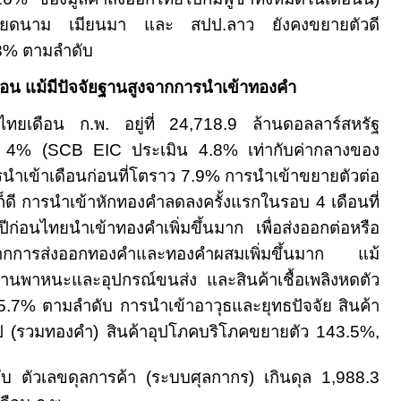
ยังเวียดนาม เมียนมา และ สปป.ลาว ยังคงขยายตัวดี
.3%
ตามลำดับ
ือน แม้มีปัจจัยฐานสูงจากการนำเข้าทองคำ
้าไทยเดือน ก
.
พ
.
อยู่ที่
24,718.9
ล้านดอลลาร์สหรัฐ
อ
4%
(
SCB EIC
ประเมิน
4.8
% เท่ากับค่ากลางของ
รนำเข้าเดือนก่อนที่โตราว
7
.9% การนำเข้าขยายตัวต่อ
ก็ดี การนำเข้าหักทองคำลดลงครั้งแรกในรอบ
4
เดือนที่
ปีก่อนไทยนำเข้าทองคำเพิ่มขึ้นมาก เพื่อส่งออกต่อหรือ
ังจากการส่งออกทองคำและทองคำผสมเพิ่มขึ้นมาก แม้
ยานพาหนะและอุปกรณ์ขนส่ง และสินค้าเชื้อเพลิงหดตัว
-5.7%
ตามลำดับ การนำเข้าอาวุธและยุทธปัจจัย สินค้า
จรูป (รวมทองคำ) สินค้าอุปโภคบริโภคขยายตัว
143.5%,
ับ
ตัวเลขดุลการค้า (ระบบศุลกากร) เกินดุล 1
,988.3