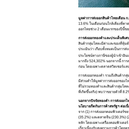
มูลค่าการส่งออกสินค้าไทยเดือน ก.พ
13.6%
ในเดือนก่อนใกล้เคียงที่คาด
ออกไทยช่วง
2
เดือนแรกของปีนี้ข
การส่งออกทองคำและประเด็นพิเศษท
สินค้ากลุ่มโลหะมีค่าและของที่หุ้ม
ประเมินว่า เกือบทั้งหมดเป็นการ
ประโยชน์ทางภาษีของผู้นำเข้าอินเ
มากถึง
524,302%
นอกจากนี้ การส
ก่อน โดยเฉพาะตลาดสวิตเซอร์แลน
การส่งออกทองคำ รวมถึงสินค้ากลุ่มโล
มีส่วนทำให้มูลค่าการส่งออกของไท
ที่ไม่รวมทองคำและสินค้ากลุ่มโลหะม
ที่เกิดขึ้นจริง) พบว่าขยายตัวที่ 8.
นอกจากปัจจัยทองคำ การส่งออกไทยเด
นโยบายกีดกันการค้าสหรัฐฯ ต่อเนื
จาก (
1
) การส่งออกคอมพิวเตอร์ข
(35.2%)
และตลาดจีน (
230.3%
) (
หลัก โดยเฉพาะเครื่องคอมพิวเตอร
เกี่ยวเนื่องกับสงครามการค้าโดยตร