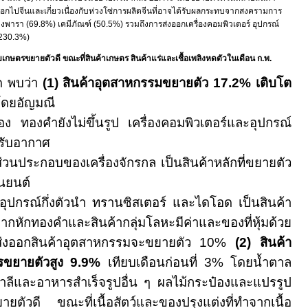
ออกไปจีนและเกี่ยวเนื่องกับห่วงโซ่การผลิตจีนที่อาจได้รับผลกระทบจากสงครามการ
างพารา (
69.8%
) เคมีภัณฑ์ (
50.5%
) รวมถึงการส่งออกเครื่องคอมพิวเตอร์ อุปกรณ์
(230.3%)
ษตรขยายตัวดี ขณะที่สินค้าเกษตร สินค้าแร่และเชื้อเพลิงหดตัวในเดือน ก.พ.
 พบว่า
(
1
) สินค้าอุตสาหกรรมขยายตัว
17.2%
เติบโต
ดยอัญมณี
อง ทองคำยังไม่ขึ้นรูป เครื่องคอมพิวเตอร์และอุปกรณ์
ปรับอากาศ
่วนประกอบของเครื่องจักรกล เป็นสินค้าหลักที่ขยายตัว
นยนต์
ปกรณ์กึ่งตัวนำ ทรานซิสเตอร์ และไดโอด เป็นสินค้า
หากหักทองคำและสินค้ากลุ่มโลหะมีค่าและของที่หุ้มด้วย
รส่งออกสินค้าอุตสาหกรรมจะขยายตัว
10%
(
2
) สินค้า
รขยายตัวสูง
9.9
%
เทียบเดือนก่อนที่
3%
โดยน้ำตาล
าลีและอาหารสำเร็จรูปอื่น ๆ ผลไม้กระป๋องและแปรรูป
ายตัวดี ขณะที่เนื้อสัตว์และของปรุงแต่งที่ทำจากเนื้อ