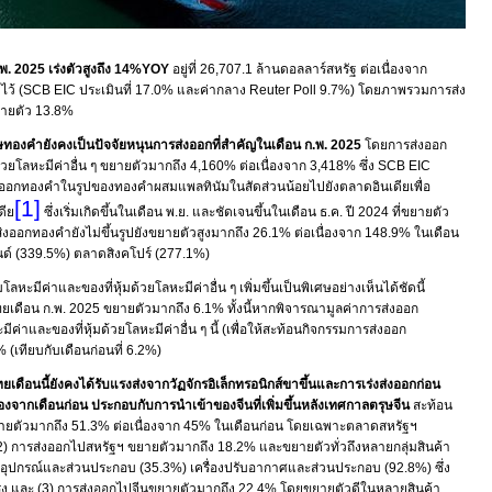
. 2025 เร่งตัวสูงถึง
14%YOY
อยู่ที่
26,707.1
ล้านดอลลาร์สหรัฐ ต่อเนื่องจาก
ไว้ (
SCB EIC
ประเมินที่
17.0
% และค่ากลาง
Reuter Poll 9.7
%) โดยภาพรวมการส่ง
ยายตัว
13.8%
องคำยังคงเป็นปัจจัยหนุนการส่งออกที่สำคัญในเดือน ก
.
พ
.
2025
โดยการส่งออก
ด้วยโลหะมีค่าอื่น ๆ ขยายตัวมากถึง
4,160%
ต่อเนื่องจาก 3
,
418% ซึ่ง
SCB EIC
ส่งออกทองคำในรูปของทองคำผสมแพลทินัมในสัดส่วนน้อยไปยังตลาดอินเดียเพื่อ
[1]
ดีย
ซึ่งเริ่มเกิดขึ้นในเดือน พ.ย. และชัดเจนขึ้นในเดือน ธ.ค. ปี
2024
ที่ขยายตัว
่งออกทองคำยังไม่ขึ้นรูปยังขยายตัวสูงมากถึง
26.1%
ต่อเนื่องจาก
148.9%
ในเดือน
ด์ (
339.5%
) ตลาดสิงคโปร์
(277.1%)
หะมีค่าและของที่หุ้มด้วยโลหะมีค่าอื่น ๆ เพิ่มขึ้นเป็นพิเศษอย่างเห็นได้ชัดนี้
ยเดือน ก.พ. 2025 ขยายตัวมากถึง 6.1% ทั้งนี้หากพิจารณามูลค่าการส่งออก
ีค่าและของที่หุ้มด้วยโลหะมีค่าอื่น ๆ นี้ (เพื่อให้สะท้อนกิจกรรมการส่งออก
2% (เทียบกับเดือนก่อนที่
6.2%
)
ือนนี้ยังคงได้รับแรงส่งจากวัฏจักรอิเล็กทรอนิกส์ขาขึ้นและการเร่งส่งออกก่อน
่องจากเดือนก่อน ประกอบกับการนำเข้าของจีนที่เพิ่มขึ้นหลังเทศกาลตรุษจีน
สะท้อน
ยายตัวมากถึง
51.3%
ต่อเนื่องจาก
45%
ในเดือนก่อน โดยเฉพาะตลาดสหรัฐฯ
2
) การส่งออกไปสหรัฐฯ ขยายตัวมากถึง
18.2%
และขยายตัวทั่วถึงหลายกลุ่มสินค้า
์ อุปกรณ์และส่วนประกอบ
(35.3%
) เครื่องปรับอากาศและส่วนประกอบ (
92.8%
) ซึ่ง
ง และ (
3
) การส่งออกไปจีนขยายตัวมากถึง
22.4%
โดยขยายตัวดีในหลายสินค้า