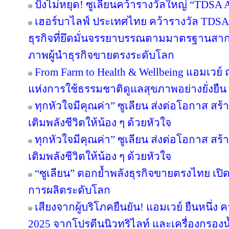
ปังไม่หยุด! ซูเลียนคว้ารางวัลใหญ่ “TDS
เฮอร์บาไลฟ์ ประเทศไทย คว้ารางวัล TDS
ธุรกิจที่ยึดมั่นจรรยาบรรณตามมาตรฐานสากล ต
ภาพผู้นำธุรกิจขายตรงระดับโลก
From Farm to Health & Wellbeing แอมเวย
แห่งการใช้ธรรมชาติดูแลสุขภาพอย่างยั่งยืน
ทุกหัวใจมีคุณค่า” ซูเลียน ส่งต่อโอกาส ส
เติมพลังชีวิตให้น้อง ๆ ด้วยหัวใจ
ทุกหัวใจมีคุณค่า” ซูเลียน ส่งต่อโอกาส ส
เติมพลังชีวิตให้น้อง ๆ ด้วยหัวใจ
“ซูเลียน” ตอกย้ำพลังธุรกิจขายตรงไทย เปิ
การผลิตระดับโลก
เสียงจากผู้บริโภคยืนยัน! แอมเวย์ ยืนหนึ่ง 
2025 จากโปรตีนนิวทริไลท์ และเครื่องกรองน้