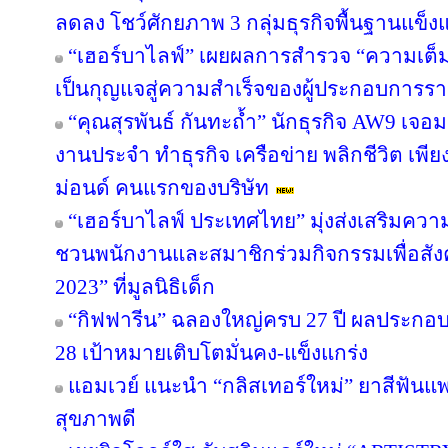
ลดลง โชว์ศักยภาพ 3 กลุ่มธุรกิจพื้นฐานแข็งแ
“เฮอร์บาไลฟ์” เผยผลการสำรวจ “ความเต็มใ
เป็นกุญแจสู่ความสำเร็จของผู้ประกอบการรา
“คุณสุรพันธ์ กันทะถ้ำ” นักธุรกิจ AW9 เจอมร
งานประจำ ทำธุรกิจ เครือข่าย พลิกชีวิต เพี
ม่อนด์ คนแรกของบริษัท
“เฮอร์บาไลฟ์ ประเทศไทย” มุ่งส่งเสริมควา
ชวนพนักงานและสมาชิกร่วมกิจกรรมเพื่อสังค
2023” ที่มูลนิธิเด็ก
“กิฟฟารีน” ฉลองใหญ่ครบ 27 ปี ผลประกอบกา
28 เป้าหมายเติบโตมั่นคง-แข็งแกร่ง
แอมเวย์ แนะนำ “กลิสเทอร์ใหม่” ยาสีฟันแพ
สุขภาพดี