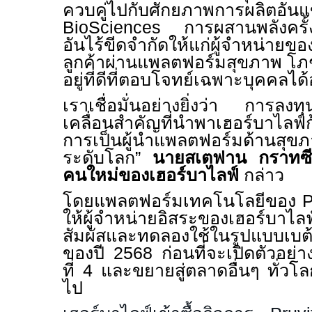
ควบคู่ไปกับศักยภาพการผลิต
BioSciences
การผสานพลังครั้ง
อันไร้ขีดจำกัดให้แก่ผู้จำหน่า
ลูกค้าผ่านแพลตฟอร์มสุขภาพ โ
อยู่ที่ดีที่ตอบโจทย์เฉพาะบุคคลได้
เราเชื่อมั่นอย่างยิ่งว่า การลงทุ
เคลื่อนสำคัญที่นำพาเฮอร์บาไลฟ์ก
การเป็นผู้นำแพลตฟอร์มด้านสุขภา
ระดับโลก
”
นายสเตฟาน กราทซีอ
คนใหม่ของเฮอร์บาไลฟ์
กล่าว
โดยแพลตฟอร์มเทคโนโลยีของ
P
ให้ผู้จำหน่ายอิสระของเฮอร์บาไล
สัมผัสและทดลองใช้ในรูปแบบเบ
ของปี
2568
ก่อนที่จะเปิดตัวอย
ที่
4
และขยายสู่ตลาดอื่นๆ ทั่วโลก
ไป