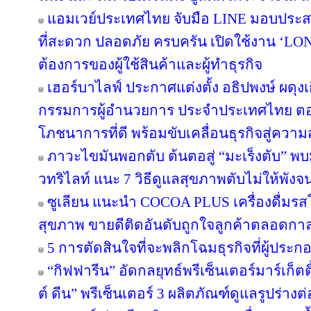
แอมเวย์ประเทศไทย จับมือ LINE มอบประสบ
ที่สะดวก ปลอดภัย ครบครัน เปิดใช้งาน ‘LON
ต้องการของผู้ใช้สินค้าและผู้ทำธุรกิจ
เฮอร์บาไลฟ์ ประกาศแต่งตั้ง อธิปพงษ์ ผดุง
กรรมการผู้อำนวยการ ประจำประเทศไทย ตอกย
โภชนาการที่ดี พร้อมขับเคลื่อนธุรกิจสู่ความ
ภาวะไขมันพอกตับ ต้นตอสู่ “มะเร็งตับ” พ
วทริไลท์ แนะ 7 วิธีดูแลสุขภาพตับไม่ให้พังจ
ซูเลียน แนะนำ COCOA PLUS เครื่องดื่มรสโ
สุขภาพ ขายดีติดอันดับถูกใจลูกค้าตลอดกา
5 การตัดสินใจที่จะพลิกโฉมธุรกิจที่ผู้ป
“กิฟฟารีน” อัดกลยุทธ์พรีเซ็นเตอร์มาร์เก็ตติ
ต์ ดีน” พรีเซ็นเตอร์ 3 ผลิตภัณฑ์ดูแลรูปร่างต