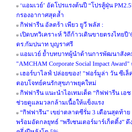
‘แอมเวย์’ อัดโปรแรงต้นปี “โปรสู้ฝุ่น PM2.5
กรองอากาศสุดล้ำ
กิฟฟารีน อัลตร้า เพียว ยูวี พลัส :
เปิดบทวิเคราะห์ วิถีก้าวเดินขายตรงไทยป
ดร.กัมปนาท บุญราศรี
แอมเวย์ ย้ำบทบาทผู้นำด้านการพัฒนาสังคมไ
"AMCHAM Corporate Social Impact Award" ต่
เฮอร์บาไลฟ์ ปล่อยของ! "ฟอร์มูล่า วัน ซีเล
ตอบโจทย์คนรักสุขภาพยุคใหม่
กิฟฟารีน แนะนำไอเทมเด็ด “กิฟฟารีน เอช เอ
ช่วยดูแลมวลกล้ามเนื้อให้แข็งแรง
“กิฟฟารีน” เขย่าตลาดซีรั่ม 3 เดือนสุดท้าย ส่
พร้อมอัดกลยุทธ์ “พรีเซนเตอร์มาร์เก็ตติ้ง” ด
ครึ่งปีหลังโต 5%