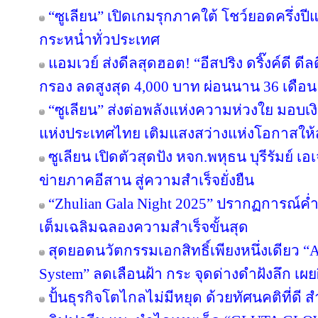
“ซูเลียน” เปิดเกมรุกภาคใต้ โชว์ยอดครึ่งป
กระหน่ำทั่วประเทศ
แอมเวย์ ส่งดีลสุดฮอต! “อีสปริง ดริ๊งค์ดี ด
กรอง ลดสูงสุด 4,000 บาท ผ่อนนาน 36 เดือน
“ซูเลียน” ส่งต่อพลังแห่งความห่วงใย มอบ
แห่งประเทศไทย เติมแสงสว่างแห่งโอกาสให
ซูเลียน เปิดตัวสุดปัง หจก.พหุธน บุรีรัมย์ เ
ข่ายภาคอีสาน สู่ความสำเร็จยั่งยืน
“Zhulian Gala Night 2025” ปรากฏการณ์ค่ำ
เต็มเฉลิมฉลองความสำเร็จขั้นสุด
สุดยอดนวัตกรรมเอกสิทธิ์เพียงหนึ่งเดียว “Ar
System” ลดเลือนฝ้า กระ จุดด่างดำฝังลึก เผ
ปั้นธุรกิจโตไกลไม่มีหยุด ด้วยทัศนคติที่ดี