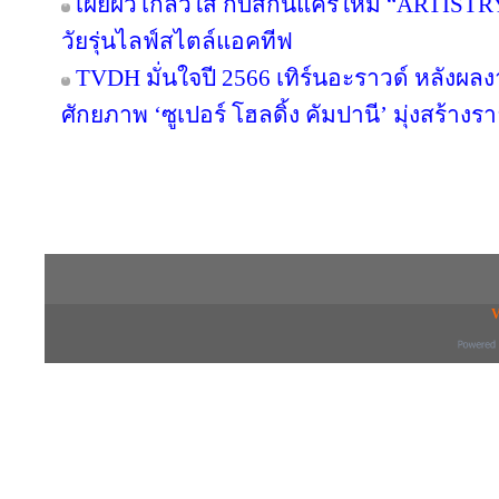
เผยผิวโกลว์ใส กับสกินแคร์ใหม่ “ARTIST
วัยรุ่นไลฟ์สไตล์แอคทีฟ
TVDH มั่นใจปี 2566 เทิร์นอะราวด์ หลังผ
ศักยภาพ ‘ซูเปอร์ โฮลดิ้ง คัมปานี’ มุ่งสร้างรา
Copyright © 2016 inTV co.,Ltd. All Right
V