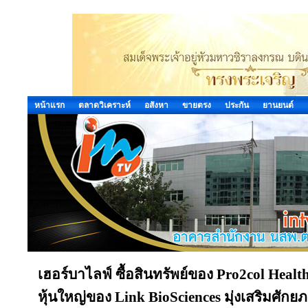
หน้าแรก
ตลาดวิเคราะห์
อสังหา
ขายตรง
ประกัน
ยานยนต์
เฮอร์บาไลฟ์ ซื้อสินทรัพย์ของ Pro2col Healt
หุ้นใหญ่ของ Link BioSciences มุ่งเสริมศั