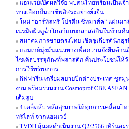
แอมเวย์เปิดผลวิจัย พบคนไทยพร้อมเป็นเจ้าข
ทางเลือกปั้นอาชีพอิสระอย่างยั่งยืน
ใหม่ “อาร์ทิสทรี โปรตีน ชีทมาส์ค” แผ่นม
เนรมิตผิวดูฉ่ำโกลว์แบบกลาสสกินในข้ามคืน
สมาคมการขายตรงไทย เชิดชูเกียรตินักธุรก
แอมเวย์มุ่งมั่นแนวทางเพื่อความยั่งยืนด้านส
ไซเคิลบรรจุภัณฑ์พลาสติก คืนประโยชน์ให้ว
การใช้ทรัพยากร
กิฟฟารีน เตรียมสยายปีกต่างประเทศ ชูสม
งาม พร้อมร่วมงาน Cosmoprof CBE ASEAN 
เต็มสูบ
4 เคล็ดลับ พลัสสุขภาพให้ทุกการเคลื่อนไห
ทริไลท์ จากแอมเวย์
TVDH ลุ้นผลดำเนินงาน Q2/2566 เทิร์นอ