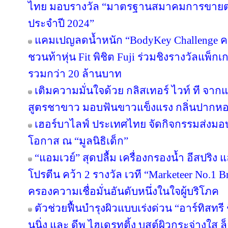
ไทย มอบรางวัล “มาตรฐานสมาคมการขายตรง
ประจำปี 2024”
แคมเปญลดน้ำหนัก “BodyKey Challenge ครั้ง
ชวนท้าหุ่น Fit พิชิต Fuji ร่วมชิงรางวัลแพ็กเ
รวมกว่า 20 ล้านบาท
เติมความมั่นใจด้วย กลิสเทอร์ ไวท์ ที จา
สูตรชาขาว มอบฟันขาวแข็งแรง กลิ่นปาก
เฮอร์บาไลฟ์ ประเทศไทย จัดกิจกรรมส่งม
โอกาส ณ “มูลนิธิเด็ก”
“แอมเวย์” สุดปลื้ม เครื่องกรองน้ำ อีสปริง
โปรตีน คว้า 2 รางวัล เวที “Marketeer No.1 Br
ครองความเชื่อมั่นอันดับหนึ่งในใจผู้บริโภค
ตัวช่วยฟื้นบำรุงผิวแบบเร่งด่วน “อาร์ทิสทรี
นนิ่ง และ ดีพ ไฮเดรทติ้ง บูสต์ผิวกระจ่างใส ล็