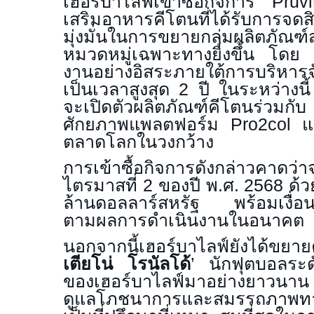
เฮอร์บาไลฟ์เข้าซื้อกิจการ
Pruv
เสริมอาหารคีโตนที่ได้รับการจด
มุ่งมั่นในการขยายกลุ่มผลิตภัณฑ
หมวดหมู่เฉพาะทางยิ่งขึ้น โดย
งานอย่างอิสระภายใต้การบริหารจ
เป็นเวลาสูงสุด
2
ปี ในระหว่างนี
จะเปิดตัวผลิตภัณฑ์คีโตนร่วม
ศักยภาพแพลตฟอร์ม
Pro2col
แ
ตลาดโลกในวงกว้าง
การเข้าซื้อกิจการดังกล่าวคาดว่
ไตรมาสที่
2
ของปี พ.ศ.
2568
ด้
ล้านดอลลาร์สหรัฐ พร้อมเงื่อนไ
ตามผลการดำเนินงานในอนาคต
นอกจากนี้เฮอร์บาไลฟ์ยังได้ขยาย
เตียโน่ โรนัลโด้
’
นักฟุตบอลระดั
ของเฮอร์บาไลฟ์มาอย่างยาวนาน ด
ดูแลโภชนาการและสมรรถภาพทา