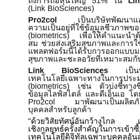
ถึงการถือหุ้นใหญ่
51%
ใน
Li
(Link BioSciences)
Pro2col
เป็นบริษัทพัฒนา
ความเป็นอยู่ที่ใช้ข้อมูลชีวภาพข
(biometrics)
เพื่อให้คำแนะนำ
สม ช่วยส่งเสริมสุขภาพและการใ
แพลตฟอร์มนี้ได้รับการออกแบบม
สุขภาพและชะลอวัยที่เหมาะสมกั
Link BioSciences
เป็น
เทคโนโลยีเฉพาะทางในการประม
(biometrics)
เช่น ตัวบ่งชี้ทาง
ข้อมูลไลฟ์สไตล์ และดีเอ็นเอ โ
Pro2col
มาพัฒนาเป็นผลิตภ
บุคคลสำหรับลูกค้า
"
ด้วยวิสัยทัศน์อันกว้างไกล เฮ
เชิงกลยุทธ์ครั้งสำคัญในการเข้า
เทคโนโลยีดิจิทัลเฉพาะบุคคลอ