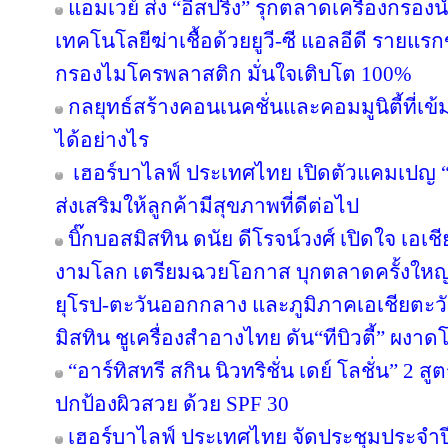
แอมเวย์ ส่ง “อีสปริง” รุกตลาดเครื่องกรองน
เทคโนโลยีฆ่าเชื้อด้วยยูวี-ซี แอลอีดี ราย
กรองไมโครพลาสติก มั่นใจเติบโต 100%
กลยุทธ์สร้างคอนเนคชั่นและคอมมูนิตี้ที่เข้มแ
ได้อย่างไร
เฮอร์บาไลฟ์ ประเทศไทย เปิดตัวแคมเปญ “ล่า
ส่งเสริมให้ลูกค้ามีสุขภาพที่ดีต่อไป
บิ๊กบอสมิสทิน ดนัย ดีโรจน์วงศ์ เปิดใจ เอเช
งามโลก เตรียมฉวยโอกาส บุกตลาดครั้งใหญ่ 
ยุโรป-ตะวันออกกลาง และภูมิภาคเอเชียตะวั
มิสทิน ชูเครื่องสำอางไทย ดัน“ทีบิวตี้” ผงาด
“อาร์ทิสทรี สกิน นิวทริชั่น เดย์ โลชั่น” 2
ปกป้องผิวสวย ด้วย SPF 30
เฮอร์บาไลฟ์ ประเทศไทย จัดประชุมประจำปี 