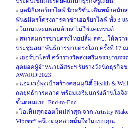
ประดับเข็มเกียรติยศแก่นักธุรกิจซูเลียน
มูลนิธิเฮอร์บาไลฟ์ นิวทริชั่น เดินหน้าสน
พันธมิตรโครงการคาซ่าเฮอร์บาไลฟ์ ทั้ง 3 
วีแกนและแพลนต์เบส ไม่ใช่แค่เทรนด์
สมาคมการขายตรงไทยปลื้ม สคบ. ให้ความ
ประชุมสมาพันธ์การขายตรงโลก ครั้งที่ 17 ณ
เฮอร์บาไลฟ์ คว้ารางวัลส่งเสริมจรรยาบรร
สุดยอดผู้จำหน่ายอิสระฯ รับรางวัลนักธุรกิ
AWARD 2023
แอมเวย์พุ่งเป้าสร้างคอมมูนิตี้ Health & Wel
กลยุทธ์การตลาด พร้อมเสริมแกร่งด้านโลจิสต
ขั้นตอนแบบ End-to-End
ไอเท็มสุดฮอตใหม่ล่าสุด จาก Artistry Ma
Vibrant” ครีเอตลุคสวยมั่นใจในแบบคุณ