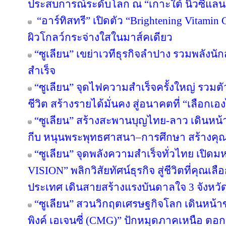
ประสบการณ์ระดับโลก ณ “เกาะใต้ นิวซีแลน
“อาร์ทิสทรี” เปิดตัว “Brightening Vitamin C
ผิวโกลว์กระจ่างใสในมาส์คเดียว
“ซูเลียน” เขย่าเวทีธุรกิจลำปาง รวมพลังนัก
สำเร็จ
“ซูเลียน” จุดไฟความสำเร็จครั้งใหญ่ รวมตั
ชีวิต สร้างรายได้มั่นคง สู่อนาคตที่ “เลือกเอง
“ซูเลียน” สร้างสะพานบุญไทย-ลาว เดินหน้า
กีบ หนุนพระพุทธศาสนา–การศึกษา สร้างคุณค่า
“ซูเลียน” จุดพลังความสำเร็จทั่วไทย เป
VISION” พลิกวิสัยทัศน์ธุรกิจ สู่ชีวิตที่คุณเล
ประเทศ เดินสายสร้างแรงบันดาลใจ 3 จังหวั
“ซูเลียน” สวนวิกฤตเศรษฐกิจโลก เดินหน้าข
พิงค์ เอเจนซี่ (CMG)” ปักหมุดภาคเหนือ ตอ