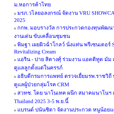
ม.หอการค้าไทย
มรภ.วไลยอลงกรณ์ จัดงาน VRU SHOWC
2025
กกพ. มอบรางวัล การประกวดกองทุนพัฒนาไ
งานเด่น ขับเคลื่อนชุมชน
พิมฐา เผยผิวฉ่ำโกลว์ นั่งแท่น พรีเซนเตอร์
Revitalizing Cream
แอริน - ปาย สิตางศุ์ ร่วมงาน แอดติทูด มัม เป
ดูแลลูกตั้งแต่ในครรภ์
อธิบดีกรมการแพทย์ ตรวจเยื่ยมรพ.ราชวิ
ดูแลผู้ป่วยกลุ่มโรค CRM
สวทช. โดย นาโนเทค ผนึก สมาคมนาโนฯ เ
Thailand 2025 3-5 พ.ย.นี้
แบรนด์ ปนันชิตา จัดงานประกวด หนูน้อยแค