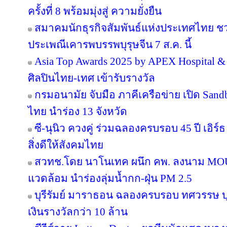
ครั้งที่ 8 พร้อมมุ่งสู่ ความยั่งยืน
สมาคมนักธุรกิจสัมพันธ์แห่งประเทศไทย 
ประเพณีเคารพบรรพบุรุษจีน 7 ส.ค. นี้
Asia Top Awards 2025 by APEX Hospital & C
ศิลปินไทย-เทศ เข้ารับรางวัล
กรมอนามัย จับมือ ภาคีเครือข่าย เปิด San
ไทย นำร่อง 13 จังหวัด
ซี-นุนิว ควงคู่ ร่วมฉลองครบรอบ 45 ปี เอิร
สิ่งดีให้สังคมไทย
สวทช.โดย นาโนเทค ผนึก คพ. ลงนาม MOU 
แวดล้อม นำร่องลุ่มน้ำกก-ฝุ่น PM 2.5
บุรีรัมย์ มาราธอน ฉลองครบรอบ ทศวรรษ บุ
เงินรางวัลกว่า 10 ล้าน