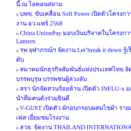
นี้ ณ ไอคอนสยาม
บพข. ขับเคลื่อน Soft Power เปิดตัวโครงก
งาน อว.แฟร์ 2568
China UnionPay มอบเงินบริจาคในโครงการ P
Lantern
รพ.จุฬาภรณ์ฯ จัดงาน Let’break it down รู้เ
ตับ
สมาคมนักธุรกิจสัมพันธ์แห่งประเทศไทย จัด
บรรพบุรุษ บรรพชนผู้ล่วงลับ
สรา นักจัดสวนร้อยล้าน เปิดตัว INFLU-x อค
นำทีมคนดังร่วมยินดี
V-GUST เปิดตัว ผักอบกรอบผสมไข่ผำ ราย
เฟส เยี่ยมชมโรงงาน
สวธ. จัดงาน THAILAND INTERNATIO