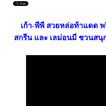
เก้า-พีพี สวยหล่อท้าแดด พ
สกรีน และ เลม่อนมี ชวนสนุ