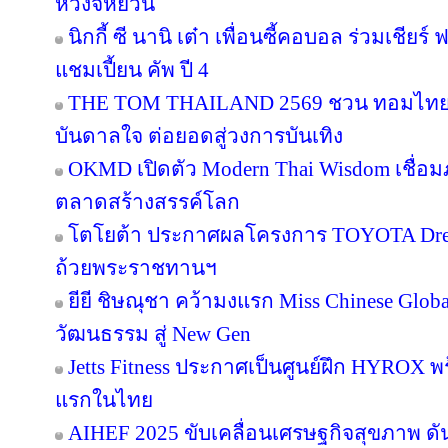
หวงจี้หยวน
นิกกี้ ซี นานิ เต๋า เพื่อนซี้คอบอล ร่วมเชียร
แชมเปี้ยน คัพ ปี 4
THE TOM THAILAND 2569 ชวน ทอมไทย โ
บันดาลใจ ต่อยอดสู่วงการบันเทิง
OKMD เปิดตัว Modern Thai Wisdom เชื่อมภู
ตลาดสร้างสรรค์โลก
โตโยต้า ประกาศผลโครงการ TOYOTA Dream 
ถ้วยพระราชทานฯ
ยียี ชิษณุชา คว้ามงแรก Miss Chinese Glob
วัฒนธรรม สู่ New Gen
Jetts Fitness ประกาศเป็นศูนย์ฝึก HYROX พร้
แรกในไทย
AIHEF 2025 ขับเคลื่อนเศรษฐกิจสุขภาพ ดั