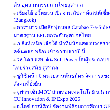
ดัน อุตสาหกรรมเกมไทยสู่สากล
เซี่ยงไฮ้ อวี้หยวน เปิดงาน สัปดาห์เสน่ห์เซี
(Bangkok)
คาราบาว เปิดศึกฟุตบอล Carabao 7-a-Side
มาตรฐาน EFL ยกระดับฟุตบอลไทย
ภ.สิงห์เหนือ เสือใต้ นำทีมนักแสดงบวงสร
คชั่นตลก พร้อมเข้าฉายปลายปี นี้
วธ.โดย สศร. ดัน Soft Power ปั้นผู้ประกอบก
ไทยร่วมสมัย สู่สากล
ซูกิชิ ผนึก 6 หน่วยงานพันธมิตร จัดการแข่
สังคมที่ยั่งยืน
จุฬาฯ เซ็นMOU ถ่ายทอดเทคโนโลยี นวัตก
CU Innovation & IP Expo 2025
อ.ไอซ์ กรณ์รักษ์ จัดงานพิธีจบการศึกษา GE 16