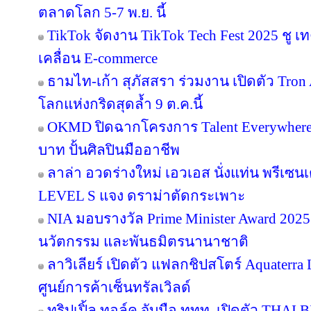
ตลาดโลก 5-7 พ.ย. นี้
TikTok จัดงาน TikTok Tech Fest 2025 ชู เ
เคลื่อน E-commerce
ธามไท-เก้า สุภัสสรา ร่วมงาน เปิดตัว Tro
โลกแห่งกริดสุดล้ำ 9 ต.ค.นี้
OKMD ปิดฉากโครงการ Talent Everywhere
บาท ปั้นศิลปินมืออาชีพ
ลาล่า อวดร่างใหม่ เอวเอส นั่งแท่น พรีเซน
LEVEL S แจง ดราม่าตัดกระเพาะ
NIA มอบรางวัล Prime Minister Award 2025 
นวัตกรรม และพันธมิตรนานาชาติ
ลาวิเลียร์ เปิดตัว แฟลกชิปสโตร์ Aquater
ศูนย์การค้าเซ็นทรัลเวิลด์
ทริปเปิ้ล ทอล์ค จับมือ ททท. เปิดตัว THAI 