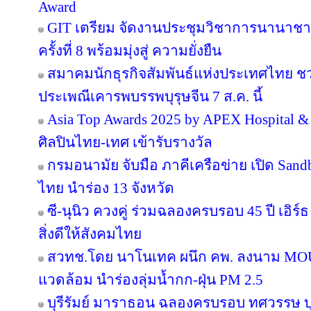
Award
GIT เตรียม จัดงานประชุมวิชาการนานาชาต
ครั้งที่ 8 พร้อมมุ่งสู่ ความยั่งยืน
สมาคมนักธุรกิจสัมพันธ์แห่งประเทศไทย 
ประเพณีเคารพบรรพบุรุษจีน 7 ส.ค. นี้
Asia Top Awards 2025 by APEX Hospital & C
ศิลปินไทย-เทศ เข้ารับรางวัล
กรมอนามัย จับมือ ภาคีเครือข่าย เปิด San
ไทย นำร่อง 13 จังหวัด
ซี-นุนิว ควงคู่ ร่วมฉลองครบรอบ 45 ปี เอิร
สิ่งดีให้สังคมไทย
สวทช.โดย นาโนเทค ผนึก คพ. ลงนาม MOU 
แวดล้อม นำร่องลุ่มน้ำกก-ฝุ่น PM 2.5
บุรีรัมย์ มาราธอน ฉลองครบรอบ ทศวรรษ บุ