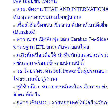
เฟส เยี่ยมชมโรงงาน
สวธ. จัดงาน THAILAND INTERNATIO
ดัน อุตสาหกรรมเกมไทยสู่สากล
เซี่ยงไฮ้ อวี้หยวน เปิดงาน สัปดาห์เสน่ห์เซี
(Bangkok)
คาราบาว เปิดศึกฟุตบอล Carabao 7-a-Side
มาตรฐาน EFL ยกระดับฟุตบอลไทย
ภ.สิงห์เหนือ เสือใต้ นำทีมนักแสดงบวงสร
คชั่นตลก พร้อมเข้าฉายปลายปี นี้
วธ.โดย สศร. ดัน Soft Power ปั้นผู้ประกอบก
ไทยร่วมสมัย สู่สากล
ซูกิชิ ผนึก 6 หน่วยงานพันธมิตร จัดการแข่
สังคมที่ยั่งยืน
จุฬาฯ เซ็นMOU ถ่ายทอดเทคโนโลยี นวัตก