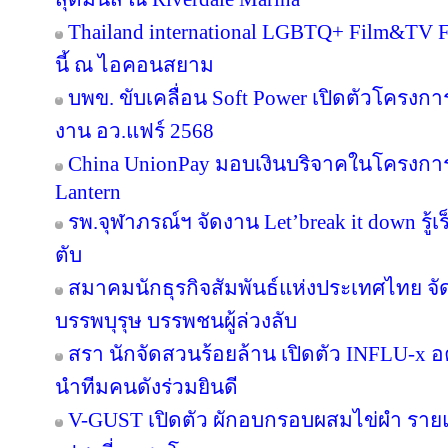
Thailand international LGBTQ+ Film&TV Fest
นี้ ณ ไอคอนสยาม
บพข. ขับเคลื่อน Soft Power เปิดตัวโครงก
งาน อว.แฟร์ 2568
China UnionPay มอบเงินบริจาคในโครงการ P
Lantern
รพ.จุฬาภรณ์ฯ จัดงาน Let’break it down รู้เ
ตับ
สมาคมนักธุรกิจสัมพันธ์แห่งประเทศไทย จัด
บรรพบุรุษ บรรพชนผู้ล่วงลับ
สรา นักจัดสวนร้อยล้าน เปิดตัว INFLU-x อค
นำทีมคนดังร่วมยินดี
V-GUST เปิดตัว ผักอบกรอบผสมไข่ผำ ราย