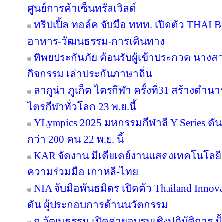
ศูนย์การค้าเซ็นทรัลเวิลด์
ทริปเปิ้ล ทอล์ค จับมือ ททท. เปิดตัว THAI 
อาหาร-วัฒนธรรม-การเดินทาง
ทิพยประกันภัย ต้อนรับผู้เข้าประกวด นางสา
กิจกรรม เล่าประกันภาษาถิ่น
ลากูน่า ภูเก็ต ไตรกีฬา ครั้งที่31 สร้างตำน
ไตรกีฬาทั่วโลก 23 พ.ย.นี้
YLympics 2025 มหกรรมกีฬาสี Y Series ดัน
กว่า 200 คน 22 พ.ย. นี้
KAR จัดงาน มีเดียเดย์งานแสดงเทคโนโลยี
ความร่วมมือ เกาหลี-ไทย
NIA จับมือพันธมิตร เปิดตัว Thailand Inno
ดัน ผู้ประกอบการด้านนวัตกรรม
ก.วัฒนธรรม เปิดค่ายอบรมเชิงปฏิบัติการ ปั