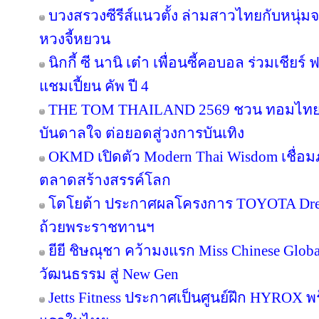
บวงสรวงซีรีส์แนวตั้ง ล่ามสาวไทยกับหนุ่ม
หวงจี้หยวน
นิกกี้ ซี นานิ เต๋า เพื่อนซี้คอบอล ร่วมเชียร
แชมเปี้ยน คัพ ปี 4
THE TOM THAILAND 2569 ชวน ทอมไทย โ
บันดาลใจ ต่อยอดสู่วงการบันเทิง
OKMD เปิดตัว Modern Thai Wisdom เชื่อมภู
ตลาดสร้างสรรค์โลก
โตโยต้า ประกาศผลโครงการ TOYOTA Dream 
ถ้วยพระราชทานฯ
ยียี ชิษณุชา คว้ามงแรก Miss Chinese Glob
วัฒนธรรม สู่ New Gen
Jetts Fitness ประกาศเป็นศูนย์ฝึก HYROX พร้