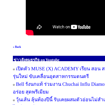
« Back
ข่าวสังคมธุรกิจ on Youtube
เปิดตัว MUSE (X) ACADEMY เรียน สอน สร้
รุ่นใหม่ ขับเคลื่อนอุตสาหกรรมดนตรี
Bell รังนกแท้ ร่วมงาน Chuchai Influ Diam
อร่อย สุดพรีเมียม
วุ้นเส้น ลุ้นท้องปีนี้ รับเคยผสมตัวอ่อนไม่สำ