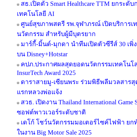
สธ.เปิดตัว Smart Healthcare TTM ยกระดั
เทคโนโลยี AI
ศูนย์สุขภาพสตรี รพ.จุฬาภรณ์ เปิดบริการเทค
นวัตกรรม สำหรับผู้มีบุตรยาก
มาร์กี้-มิ้นต์-มุกดา นำทีมเปิดตัวซีรีส์ 30 เพิ
บน Disney+Hotstar
คปภ.ประกาศผลสุดยอดนวัตกรรมเทคโนโลย
InsurTech Award 2025
ดาราสายมู-เซียนพระ ร่วมพิธีพลีมวลสารสุดข
แรกหลวงพ่อแจ้ง
สวธ. เปิดงาน Thailand International Game 
ซอฟต์พาวเวอร์ระดับชาติ
เดโก้ โชว์นวัตกรรมมอเตอร์ไซค์ไฟฟ้า ยกทัพ
ในงาน Big Motor Sale 2025