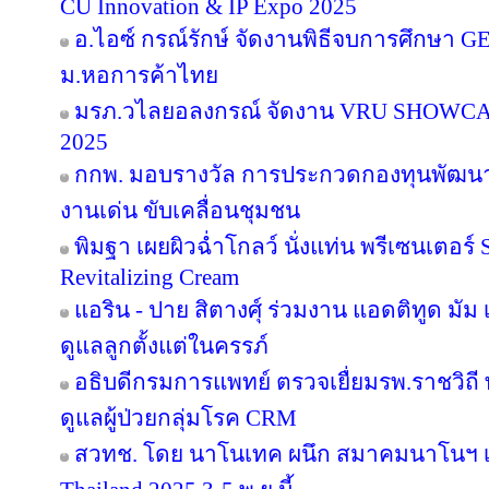
CU Innovation & IP Expo 2025
อ.ไอซ์ กรณ์รักษ์ จัดงานพิธีจบการศึกษา GE 16
ม.หอการค้าไทย
มรภ.วไลยอลงกรณ์ จัดงาน VRU SHOWC
2025
กกพ. มอบรางวัล การประกวดกองทุนพัฒนาไ
งานเด่น ขับเคลื่อนชุมชน
พิมฐา เผยผิวฉ่ำโกลว์ นั่งแท่น พรีเซนเตอร์
Revitalizing Cream
แอริน - ปาย สิตางศุ์ ร่วมงาน แอดติทูด มัม เป
ดูแลลูกตั้งแต่ในครรภ์
อธิบดีกรมการแพทย์ ตรวจเยื่ยมรพ.ราชวิ
ดูแลผู้ป่วยกลุ่มโรค CRM
สวทช. โดย นาโนเทค ผนึก สมาคมนาโนฯ เ