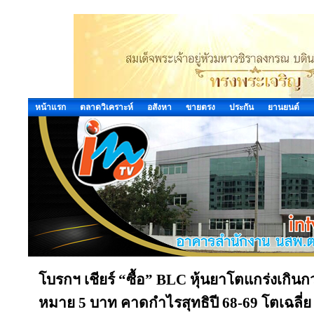
หน้าแรก
ตลาดวิเคราะห์
อสังหา
ขายตรง
ประกัน
ยานยนต์
โบรกฯ เชียร์ “ซื้อ” BLC หุ้นยาโตแกร่งเกิน
หมาย 5 บาท คาดกำไรสุทธิปี 68-69 โตเฉลี่