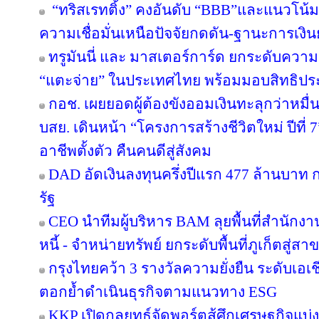
“ทริสเรทติ้ง” คงอันดับ “BBB”และแนวโน้
ความเชื่อมั่นเหนือปัจจัยกดดัน-ฐานะการเงินย
ทรูมันนี่ และ มาสเตอร์การ์ด ยกระดับความร
“แตะจ่าย” ในประเทศไทย พร้อมมอบสิทธิประโ
กอช. เผยยอดผู้ต้องขังออมเงินทะลุกว่าหมื่
บสย. เดินหน้า “โครงการสร้างชีวิตใหม่ ปีที่
อาชีพตั้งตัว คืนคนดีสู่สังคม
DAD อัดเงินลงทุนครึ่งปีแรก 477 ล้านบาท
รัฐ
CEO นำทีมผู้บริหาร BAM ลุยพื้นที่สำนักง
หนี้ - จำหน่ายทรัพย์ ยกระดับพื้นที่ภูเก็ตส
กรุงไทยคว้า 3 รางวัลความยั่งยืน ระดับเอเ
ตอกย้ำดำเนินธุรกิจตามแนวทาง ESG
KKP เปิดกลยุทธ์จัดพอร์ตสู้ศึกเศรษฐกิจแบ่งข