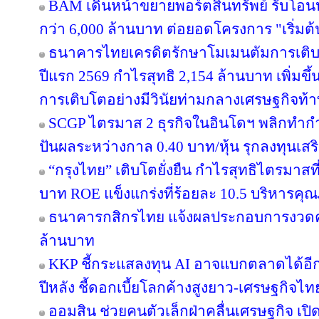
BAM เดินหน้าขยายพอร์ตสินทรัพย์ รับโอน
กว่า 6,000 ล้านบาท ต่อยอดโครงการ "เริ่มต
ธนาคารไทยเครดิตรักษาโมเมนตัมการเติ
ปีแรก 2569 กำไรสุทธิ 2,154 ล้านบาท เพิ่มขึ
การเติบโตอย่างมีวินัยท่ามกลางเศรษฐกิจท้
SCGP ไตรมาส 2 ธุรกิจในอินโดฯ พลิกทำกำไ
ปันผลระหว่างกาล 0.40 บาท/หุ้น รุกลงทุนเส
“กรุงไทย” เติบโตยั่งยืน กำไรสุทธิไตรมาสท
บาท ROE แข็งแกร่งที่ร้อยละ 10.5 บริหารคุ
ธนาคารกสิกรไทย แจ้งผลประกอบการงวดครึ่
ล้านบาท
KKP ชี้กระแสลงทุน AI อาจแบกตลาดได้อีกแค่ 
ปีหลัง ชี้ดอกเบี้ยโลกค้างสูงยาว-เศรษฐกิจไ
ออมสิน ช่วยคนตัวเล็กฝ่าคลื่นเศรษฐกิจ เปิด