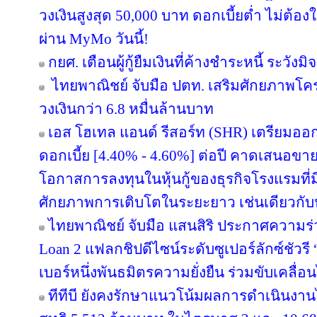
วงเงินสูงสุด 50,000 บาท ดอกเบี้ยต่ำ ไม่ต้อ
ผ่าน MyMo วันนี้!
กยศ. เตือนผู้กู้ยืมเงินที่ค้างชำระหนี้ ระว
ไทยพาณิชย์ จับมือ ปตท. เสริมศักยภาพโครงส
วงเงินกว่า 6.8 หมื่นล้านบาท
เอส โฮเทล แอนด์ รีสอร์ท (SHR) เตรียมออกหุ้
ดอกเบี้ย [4.40% - 4.60%] ต่อปี คาดเสนอขาย
โอกาสการลงทุนในหุ้นกู้ของธุรกิจโรงแรมที่ม
ศักยภาพการเติบโตในระยะยาว เช่นเดียวกับหุ
ไทยพาณิชย์ จับมือ แสนสิริ ประกาศความร่
Loan 2 แฟลกชิปดีไซน์ระดับซูเปอร์ลักซ์ชัวรี 
เบอร์หนึ่งพันธมิตรความยั่งยืน ร่วมขับเคลื่
ทีทีบี ยังคงรักษาแนวโน้มผลการดำเนินงา