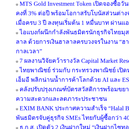
MTS Gold Investment Token เปิดจองซื้อว
คงที่ 3% ต่อปี พร้อมโอกาสรับโบนัสส่วนต
เมื่อครบ 3 ปี ลงทุนเริ่มต้น 1 หมื่นบาท ผ่าน
ไอแบงก์ผนึกกำลังพันธมิตรนักธุรกิจไทยมุส
ลาล ด้วยการเงินฮาลาลครบวงจรในงาน “ฮา
กาลเวลา”
7 ผลงานวิจัยคว้ารางวัล Capital Market Res
ไทยพาณิชย์ ร่วมกับ กระทรวงพาณิชย์ เปิดห
เอ็มอี พลิกน่านน้ำการค้าโลกด้วย AI และ E
คลังปรับปรุงเกณฑ์บัตรสวัสดิการพร้อมขย
ความสะดวกและลดภาระประชาชน
EXIM BANK ประกาศความสำเร็จ “Halal Bri
พันธมิตรจับคู่ธุรกิจ SMEs ไทยกับผู้ซื้อกว่า 
ธ.ก.ส. เปิดตัว 2 เงินฝากใหม่ “เงินฝากไซ