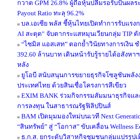
กวาด GPM 26.8% ผู้ถือหุ้นปลื้มรอรับปันผลร
Payout Ratio ทะลุ 96.2%
บล.เอเซีย พลัส ชี้หุ้นไทยเปิดทำการรับแรงก
AI สะดุด" จับตากระแสหมุนเวียนกลุ่ม TIP ด
“ไซมิส แอสเสท” ตอกย้ำวินัยทางการเงิน 
392.60 ล้านบาท เดินหน้ารับรู้รายได้อสังหาฯ–
หลัง
ยูโอบี สนับสนุนการขยายธุรกิจโซลูชันพลัง
ประเทศไทย ด้วยสินเชื่อโครงการสีเขียว
EXIM BANK ร่วมกิจกรรมสัมมนาธุรกิจแ
การลงทุน ในสาธารณรัฐฟิลิปปินส์
BAM เปิดมุมมองใหม่บนเวที Next Generatio
“สินทรัพย์” สู่ “โอกาส” ขับเคลื่อน Wellness 
ธ.ก.ส. ยกระดับวิสาหกิจชุมชนกลุ่มแปรรูปเ