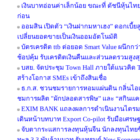
เงินบาทอ่อนค่าเล็กน้อย ขณะที่ ดัชนีหุ้นไท
ก่อน
ออมสิน เปิดตัว “เงินฝากมหาเฮง” ดอกเบี้ยส
เปลี่ยนยอดขายเป็นเงินออมอัตโนมัติ
บัตรเครดิต ttb ต่อยอด Smart Value ผนึกกว
ช้อปคุ้ม รับเครดิตเงินคืนและส่วนลดรวมสูง
บสย. จัดประชุม Town Hall ภายใต้แนวคิด
สร้างโอกาส SMEs เข้าถึงสินเชื่อ
ธ.ก.ส. ชวนชมรายการหอมแผ่นดิน กลิ่นไอเ
ชมการผลิต "ผักปลอดสารพิษ” และ “สกินแ
EXIM BANK แถลงผลการดำเนินงานไตรมาส 2
เดินหน้าบทบาท Export Co-pilot รับมือเศรษฐ
จับตากระแสการลงทุนหุ้นจีน นักลงทุนไท
ทะลุ 3.3 พันล้านบาท รับเทรนด์ New Econom