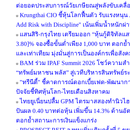
ต่อยอดประสบการณ์วัยเกษียณสู่พลังขับเคลื
Krungthai CIO ชี้หุ้นโลกฟื้นตัว รับแรงหนุน
Add Risk with Discipline" เน้นเพิ่มน้ำหนักผ่
แสนสิริ-กรุงไทย เตรียมออก “หุ้นกู้ดิจิทัลแส
3.80]% จองซื้อขั้นต่ำเพียง 1,000 บาท ตอกย้ำ
และเท่าเทียม มุ่งมั่นสู่การเป็นองค์กรเพื่อสัง
BAM ร่วม IPAF Summit 2026 โชว์ความสำเร
“ทรัพย์มหาชน พลัส” สู่เวทีบริหารสินทรัพย์ระ
"ทรีนีตี้" ชี้คาดการณ์ดอกเบี้ยเฟด-พัฒนา
ปัจจัยชี้ทิศหุ้นโลก-ไทยเดือนสิงหาคม
ไทยยูเนี่ยนปลื้ม GPM ไตรมาสสองทำนิวไฮ
ปันผล 0.40 บาทต่อหุ้น เพิ่มขึ้น 14.3% ด้าน
ตอกย้ำสถานะการเงินแข็งแกร่ง