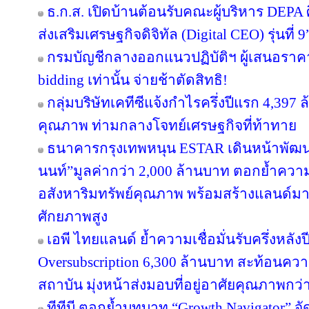
ธ.ก.ส. เปิดบ้านต้อนรับคณะผู้บริหาร DEPA 
ส่งเสริมเศรษฐกิจดิจิทัล (Digital CEO) รุ่นที่ 9
กรมบัญชีกลางออกแนวปฏิบัติฯ ผู้เสนอราคา
bidding เท่านั้น จ่ายช้าตัดสิทธิ!
กลุ่มบริษัทเคทีซีแจ้งกำไรครึ่งปีแรก 4,397
คุณภาพ ท่ามกลางโจทย์เศรษฐกิจที่ท้าทาย
ธนาคารกรุงเทพหนุน ESTAR เดินหน้าพัฒนา
นนท์”มูลค่ากว่า 2,000 ล้านบาท ตอกย้ำความเ
อสังหาริมทรัพย์คุณภาพ พร้อมสร้างแลนด์ม
ศักยภาพสูง
เอพี ไทยแลนด์ ย้ำความเชื่อมั่นรับครึ่งหลังป
Oversubscription 6,300 ล้านบาท สะท้อนความ
สถาบัน มุ่งหน้าส่งมอบที่อยู่อาศัยคุณภาพกว
ทีทีบี ตอกย้ำบทบาท “Growth Navigator” จ