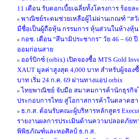
11 เดือน รับดอกเบี้ยเฉลี่ยทั้งโครงการ ร้อยละ
พาณิชย์ระดมช่วยเหลือผู้ไม่ผ่านเกณฑ์ “สวั
มีชื่อเป็นผู้ถือหุ้น กรรมการ หุ้นส่วนในห้างหุ้
กอช. เตือน “สึนามิประชากร” วัย 46 – 60 ปี 
ออมก่อนสาย
ออร์บิกซ์ (orbix) เปิดจองซื้อ MTS Gold In
XAUT มูลค่าสูงสุด 4,000 บาท สำหรับผู้จองซ
บาท เริ่ม 24 ก.ค. 69 ผ่านทางแอป orbix
ไทยพาณิชย์ จับมือ สมาคมการค้านักธุรกิจไ
ประกอบการไทย สู่โอกาสการค้าในตลาดฮ
ธ.ก.ส. ต้อนรับคณะผู้บริหารหลักสูตร Execut
รายงานผลการประเมินด้านความปลอดภัยทาง
พิพิธภัณฑ์และหอศิลป์ ธ.ก.ส.