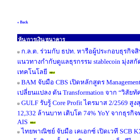
« Back
หุ้น/การเงิน/ธนาคาร
ก.ล.ต. ร่วมกับ ธปท. หารือผู้ประกอบธุรกิจสิน
แนวทางกำกับดูแลธุรกรรม stablecoin มุ่งส
เทคโนโลยี
BAM จับมือ CBS เปิดหลักสูตร Management 
เปลี่ยนแปลง ดัน Transformation จาก “วิสัยทั
GULF รับรู้ Core Profit ไตรมาส 2/2569 สู
12,332 ล้านบาท เติบโต 74% YoY จากธุรกิ
AIS
ไทยพาณิชย์ จับมือ เคเอกซ์ เปิดเวที SCB KX