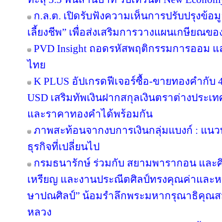
ก.ล.ต. เปิดรับฟังความเห็นการปรับปรุงข้อ
เลี้ยงชีพ” เพื่อส่งเสริมการวางแผนเกษียณข
PVD Insight ถอดรหัสพฤติกรรมการออม แ
ไทย
K PLUS อัปเกรดฟีเจอร์ซื้อ-ขายทองคำกับ 4
USD เสริมทัพเงินฝากสกุลเงินตราต่างประเทศ 
และราคาทองคำได้พร้อมกัน
ภาพสะท้อนจากงบการเงินกลุ่มแบงก์ : แน
ธุรกิจที่เปลี่ยนไป
กรมธนารักษ์ ร่วมกับ สยามพารากอน และศ
เหรียญ และงานประณีตศิลป์ทรงคุณค่าและหา
ษาปณศิลป์” น้อมรำลึกพระมหากรุณาธิคุณส
หลวง