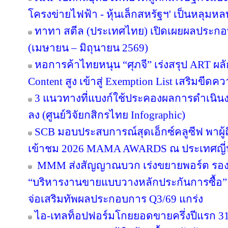
โครงข่ายไฟฟ้า - หุ้นเล็กสหรัฐฯ' เป็นหลุมหล
ทาทา สตีล (ประเทศไทย) เปิดเผยผลประกอ
(เมษายน – มิถุนายน 2569)
หอการค้าไทยหนุน “ศุภจี” เร่งสรุป ART ผลัก
Content สูง เข้าสู่ Exemption List เสริมข
3 แนวทางที่แบงก์ใช้ประคองผลการดำเนินงา
ลง (ศูนย์วิจัยกสิกรไทย Infographic)
SCB มอบประสบการณ์สุดเอ็กซ์คลูซีฟ พาผู
เข้าชม 2026 MAMA AWARDS ณ ประเทศญี่ปุ่
MMM ส่งสัญญาณบวก เร่งขยายพอร์ต รองรับอ
“บริหารงานขายแบบวางหลักประกันการซื้อ
จ่อเสริมทัพผลประกอบการ Q3/69 แกร่ง
ไอ-เทลท็อปฟอร์มโกยยอดขายครึ่งปีแรก 31