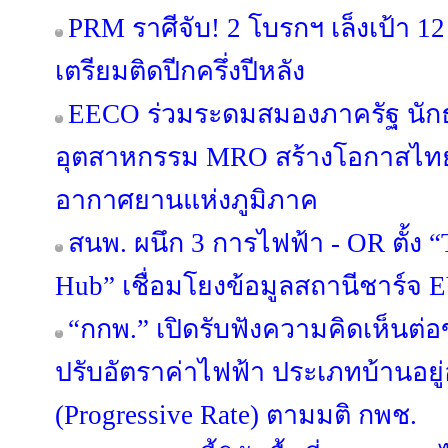
PRM ราศีจับ! 2 โบรกฯ เล็งเป้า 12
เตรียมติดปีกครึ่งปีหลัง
EECO ร่วมระดมสมองภาครัฐ นักธ
อุตสาหกรรม MRO สร้างโอกาสไทยส
อากาศยานแห่งภูมิภาค
สนพ. ผนึก 3 การไฟฟ้า - OR ตั้ง 
Hub” เชื่อมโยงข้อมูลสถานีชาร์จ 
“กกพ.” เปิดรับฟังความคิดเห็นต่
ปรับอัตราค่าไฟฟ้า ประเภทบ้านอยู
(Progressive Rate) ตามมติ กพช.