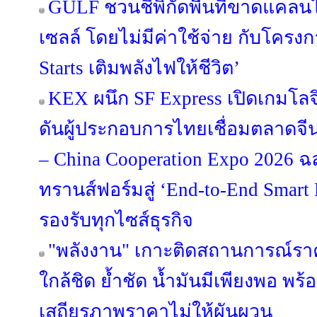
GULF ชวนชี้พิกัดพื้นที่ขาดแคลนไฟ
เซลล์ โดยไม่มีค่าใช้จ่าย กับโครง
Starts เติมพลังไฟให้ชีวิต’
KEX ผนึก SF Express เปิดเกมโลจ
ดันผู้ประกอบการไทยเชื่อมตลาดจีน
– China Cooperation Expo 2026 
ทรานส์ฟอร์มสู่ ‘End-to-End Smart L
รองรับทุกไซส์ธุรกิจ
"พลังงาน" เกาะติดสถานการณ์รา
ใกล้ชิด ย้ำชัด น้ำมันมีเพียงพอ พร
เสถียรภาพราคาไม่ให้ผันผวน