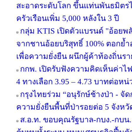
สะอาดระดับโลก ขึ้นแท่นพันธมิตรไ
ครัวเรือนเพิ่ม 5,000 หลังใน 3 ปี
กลุ่ม KTIS เปิดตัวแบรนด์ "อ้อยพล
จากชานอ้อยบริสุทธิ์ 100% ตอกย้
เพื่อความยั่งยืน ผนึกผู้ค้าท้องถิ่
กกพ. เปิดรับฟังความคิดเห็นค่าไฟ
4 ทางเลือก 3.95 – 4.73 บาทต่อหน่
กรุงไทยร่วม “อนุรักษ์ช้างป่า - จั
ความยั่งยืนพื้นที่ป่ารอยต่อ 5 จัง
ส.อ.ท. ขอบคุณรัฐบาล-กบง.-กบน.