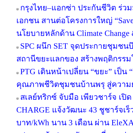
กรุงไทย–แอกซ่า ประกันชีวิต ร่ว
เอกชน สานต่อโครงการใหญ่ “Save Ou
นโยบายหลักด้าน Climate Change &
SPC ผนึก SET จุดประกายชุมชนบึ
สถานีขยะแลกของ สร้างพฤติกรรมใหม
PTG เดินหน้าเปลี่ยน “ขยะ” เป็น 
คุณภาพชีวิตชุมชนบ้านพรุ สู่ความยั
สเลย์ทริกซ์ จับมือ เพียวชาร์จ เป
CHARGE แจ้งวัฒนะ 43 ชูชาร์จเร็
บาท/kWh นาน 3 เดือน ผ่าน EleX