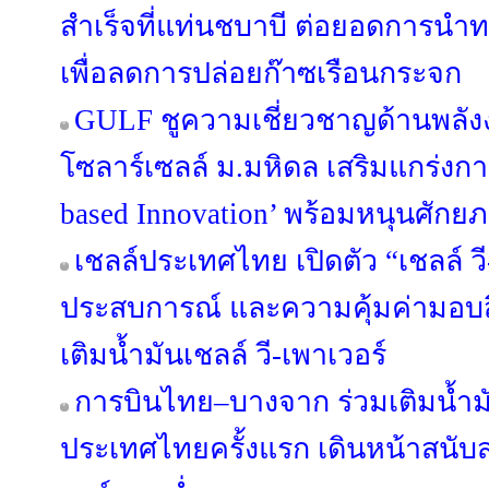
สำเร็จที่แท่นชบาบี ต่อยอดการนำ
เพื่อลดการปล่อยก๊าซเรือนกระจก
GULF ชูความเชี่ยวชาญด้านพลัง
โซลาร์เซลล์ ม.มหิดล เสริมแกร่งกา
based Innovation’ พร้อมหนุนศักย
เชลล์ประเทศไทย เปิดตัว “เชลล์ ว
ประสบการณ์ และความคุ้มค่ามอบสิ
เติมน้ำมันเชลล์ วี-เพาเวอร์
การบินไทย–บางจาก ร่วมเติมน้ำมั
ประเทศไทยครั้งแรก เดินหน้าสนั