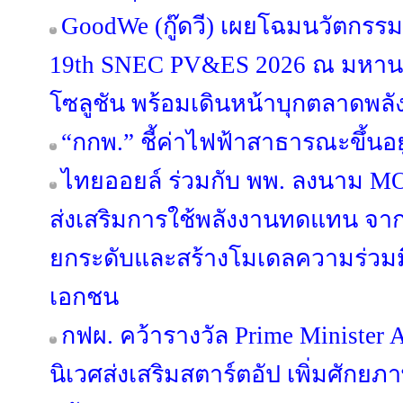
GoodWe (กู๊ดวี) เผยโฉมนวัตกรร
19th SNEC PV&ES 2026 ณ มหานคร
โซลูชัน พร้อมเดินหน้าบุกตลาดพลั
“กกพ.” ชี้ค่าไฟฟ้าสาธารณะขึ้นอ
ไทยออยล์ ร่วมกับ พพ. ลงนาม MO
ส่งเสริมการใช้พลังงานทดแทน จากพ
ยกระดับและสร้างโมเดลความร่วมม
เอกชน
กฟผ. คว้ารางวัล Prime Minister
นิเวศส่งเสริมสตาร์ตอัป เพิ่มศักย