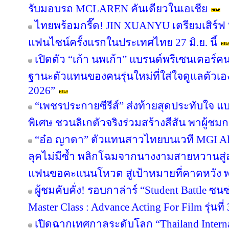
รับมอบรถ MCLAREN คันเดียวในเอเชีย
ไทยพร้อมกรี๊ด! JIN XUANYU เตรียมเสิร์
แฟนไซน์ครั้งแรกในประเทศไทย 27 มิ.ย. นี้
เปิดตัว “เก้า นพเก้า” แบรนด์พรีเซนเตอร์
ฐานะตัวแทนของคนรุ่นใหม่ที่ใส่ใจดูแลตัวเอ
2026”
“เพชรประกายซีรีส์” ส่งท้ายสุดประทับใจ แบ
พิเศษ ชวนลิเกตัวจริงร่วมสร้างสีสัน พาผู้ชมกล
“อ๋อ ญาดา” ตัวแทนสาวไทยบนเวที MGI All 
ลุคไม่มีซ้ำ พลิกโฉมจากนางงามสายหวานสู่
แฟนขอคะแนนโหวต สู่เป้าหมายที่คาดหวัง พร
ผู้ชมคับคั่ง! รอบกาล่าร์ “Student Battle ซ
Master Class : Advance Acting For Film รุ่นที่ 
เปิดฉากเทศกาลระดับโลก “Thailand Inter