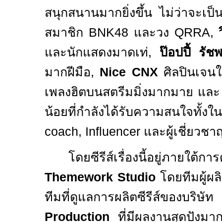
สนุกสนานมากยิ่งขึ้น ไม่ว่าจะเป
สมาชิก
BNK48
และวง
QRRA
,
และนักแสดงมาดเท่
,
ป๊อปปี้ รัชพ
มากฝีมือ
,
Nice CNX
ศิลปินเจน
เพลงฮิตบนสตรีมมิ่งมากมาย แล
น้อยที่กำลังได้รับความสนใจทั้ง
coach, Influencer
และผู้เชี่ยวช
โดยซีรีส์เรื่องนี้อยู่ภายใต้ก
Themework Studio
โดยทีมผู้ผ
ทีมที่ดูแลการผลิตซีรีส์ข
Production
ที่มีผลงานสุดปัง