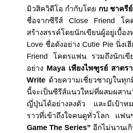
มิวสิควิดีโอ กำกับโดย
กบ ชาครีย์ 
ชื่อจากซีรีส์
Close Friend
โค
สร้างสรรค์โดยนักเขียนผู้อยู่เบื
Love
ชื่อดังอย่าง
Cutie Pie
นิ่ง
เฮี
Friend
โคตรแฟน รวมถึงนักเข
อย่าง
Maya
เพียงไพฑูรย์ สาต
Write
ด้วยความเชี่ยวชาญ
ในทุกม
นี้
จะเป็นซีรีส์
แนวใหม่ที่ผสมผสา
ญี่ปุ่นได้อย่างลงตัว
และ
มีเป้าห
ราวที่เข้าถึงใจคน
ดูทั่วโลก แฟ
Game The Series”
อีกไม่นานเก