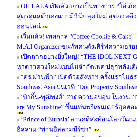
OH LALA เปิดตัวอย่างเป็นทางการ “โอ๋ ภั
สูตรดูแลตัวเองแบบมีวินัย ลุคใหม่ สุขภาพ
ออนไลน์
เริ่มแล้ว! เทศกาล "Coffee Cookie & Cake" 
M.A.I Organizer ขนทัพคนดังเสิร์ฟความอร่อย
เปิดฉากอย่างยิ่งใหญ่! “THE IDOL NEXT 
หาดาวดวงใหม่แบบไม่จำกัดเพศ ปลุกพลังเด็
“ดร.ม่านฟ้า” เปิดตัวอสังหาฯ ครั้งแรกไม่ธ
Southeast Asia บนเวที “Dot Property Southea
‘บิวกิ้น-พุฒิพงศ์’ สาดความอบอุ่น ในงาน “ถ
are My Sunshine” ขึ้นแท่นพรีเซนเตอร์สุดฮอ
‘Prince of Eurasia’ สารคดีสะท้อนโลกวัฒ
อิสลาม “ท่านอิสลามมีร์ซา”