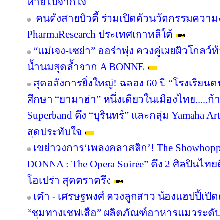
หายไปจากใจ
คนดังสายบิวตี้ ร่วมเปิดตัวนวัตกรรมความ
PharmaResearch ประเทศเกาหลีใต้
“แม่เจง-เซย่า” ออร่าพุ่ง ควงคู่เผยผิวโกล
น้ำนมสุดล้ำจาก A BONNE
สุดอลังการยิ่งใหญ่! ฉลอง 60 ปี “โรงเรียน
ศึกษา “ยามาฮ่า” หนึ่งเดียวในเมืองไทย.....ก้
Superband ดึง “บุรินทร์” และกลุ่ม Yamaha Arti
สุดประทับใจ
เขย่าวงการ‘เพลงคลาสสิก’! The Showhoppe
DONNA : The Opera Soirée” ดึง 2 ศิลปินไทย
โอเปร่า สุดตราตรึง
เต๋า - เศรษฐพงศ์ ควงลูกสาว น้องแฮปปี้เปิด
“ชุมทางเชฟเสือ” ผลิตภัณฑ์อาหารแมวระดับพ