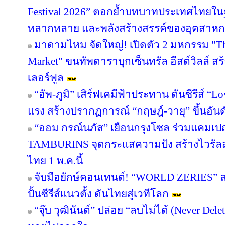
Festival 2026” ตอกย้ำบทบาทประเทศไทยในฐ
หลากหลาย และพลังสร้างสรรค์ของอุตสาห
มาดามไหม จัดใหญ่! เปิดตัว 2 มหกรรม "The 
Market" ขนทัพดาราบุกเซ็นทรัล อีสต์วิลล์ ส
เลอร์ฟูล
“อัพ-ภูมิ” เสิร์ฟเคมีฟ้าประทาน ดันซีรีส์ “Lo
แรง สร้างปรากฏการณ์ “กฤษฎ์-วายุ” ขึ้นอันดับ
“ออม กรณ์นภัส” เยือนกรุงโซล ร่วมแคมเปญ
TAMBURINS จุดกระแสความปัง สร้างไวรัลสะ
ไทย 1 พ.ค.นี้
จับมือยักษ์คอนเทนต์! “WORLD ZERIES” ลงน
ปั้นซีรีส์แนวตั้ง ดันไทยสู่เวทีโลก
“จุ๊บ วุฒินันต์” ปล่อย “ลบไม่ได้ (Never Del