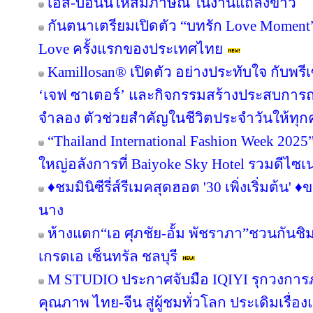
เอส-บอนนี้ให้สัมภาษณ์ ในงานแถลงข่าว
กันตนาเตรียมเปิดตัว “บทรัก Love Moment” ร
Love ครั้งแรกของประเทศไทย
Kamillosan® เปิดตัว อย่างประทับใจ กับพ
‘เจฟ ซาเตอร์’ และกิจกรรมสร้างประสบการ
จำลอง ตัวช่วยสำคัญในชีวิตประจำวันให้ท
“Thailand International Fashion Week 2025” 
ใหญ่อลังการที่ Baiyoke Sky Hotel รวมดีไซเ
♦️ชมมินิซีรี่ส์รีเมคสุดฮอต '30 เพิ่งเริ่มต้น' ♦
นาง
ห้างแตก“เอ ศุภชัย-อั้ม พัชราภา”ชวนกันชิ
เกรดเอ เซ็นทรัล ชลบุรี
M STUDIO ประกาศจับมือ IQIYI รุกวงการ
คุณภาพ ไทย-จีน สู่ผู้ชมทั่วโลก ประเดิมเรื่อ