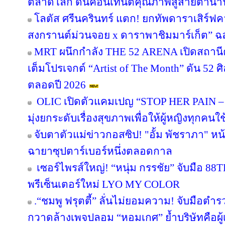
ตลาดโลก ดันคอนเทนต์คุณภาพสู่สายตานา
โลตัส ศรีนครินทร์ แตก! ยกทัพดาราเสิร์ฟ
สงกรานต์ม่วนจอย x ดาราพาชิมมาร์เก็ต” ฉล
MRT ผนึกกำลัง THE 52 ARENA เปิดสถานีค
เต็มโปรเจกต์ “Artist of The Month” ดัน 52 ศิ
ตลอดปี 2026
OLIC เปิดตัวแคมเปญ “STOP HER PAIN – เข
มุ่งยกระดับเรื่องสุขภาพเพื่อให้ผู้หญิงทุกคนใ
จับตาตัวแม่ข่าวกอสซิป! "อั้ม พัชราภา" 
ฉายาซุปตาร์เบอร์หนึ่งตลอดกาล
เซอร์ไพรส์ใหญ่! “หนุ่ม กรรชัย” จับมือ 88TH
พรีเซ็นเตอร์ใหม่ LYO MY COLOR
.“ชมพู ฟรุตตี้” ลั่นไม่ยอมความ! จับมือตำ
กวาดล้างเพจปลอม “หอมเกศ” ย้ำบริษัทคือผู้เ