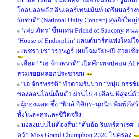
โกลบอลพลัส อินเตอร์เทนเม้นท์ เตรียมสร้า
รักชาติ” (National Unity Concert) สุดยิ่งใ
‘เฟย-ภัทร’ ขึ้นแท่น Friend of Saucony ค
‘House of Endorphin’ แลนด์มาร์คแห่งใหม่ใจ
เพชรา เชาวราษฎร์ เผยโฉมวัย84ปี สวยเช้ง
เดือด! “เอ จักรพรรดิ” เปิดศึกเพจปลอม AI
สวมรอยหลอกประชาชน
“เอ จักรพรรดิ” ทำตามรับปาก “หนุ่ม กรรช
ของออนไลน์เต็มตัว ผ่านไป 4 เดือน พิสูจน์ด
ผู้กองแคท ซึ้ง “ฟิวส์ กิติกร–นุกนิก พิมพ์ภัสร
ทั้งในละครและชีวิตจริง
มงลงแบบไม่ต้องสืบ! "ต้นอ้อ รินทร์ดาเรศ" เ
คว้า Miss Grand Chumphon 2026 ไปครอง