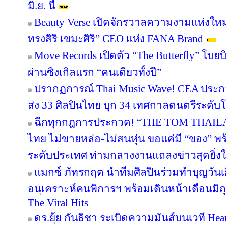
มิ.ย. นี้
Beauty Verse เปิดจักรวาลความงามแห่งใหม
ทรงสิริ เขมะศิริ” CEO แห่ง FANA Brand
Move Records เปิดตัว “The Butterfly” โบ
ผ่านซิงเกิลแรก “คนเดียวทั้งปี”
ปรากฏการณ์ Thai Music Wave! CEA ประก
ส่ง 33 ศิลปินไทย บุก 34 เทศกาลดนตรีระดับโ
ฉีกทุกกฎการประกวด! “THE TOM THAIL
ไทย ไม่ขายหล่อ-ไม่สนหุ่น ขอแค่มี “ของ” 
ระดับประเทศ ท่ามกลางงานแถลงข่าวสุดยิ่ง
แมกซ์ ภัทรกฤต นำทีมศิลปินร่วมทำบุญวันเกิ
อนุเคราะห์คนพิการฯ พร้อมเดินหน้าเดือนมิ
The Viral Hits
ดร.ยุ้ย กันธิชา ระเบิดความมันส์บนเวที Hea