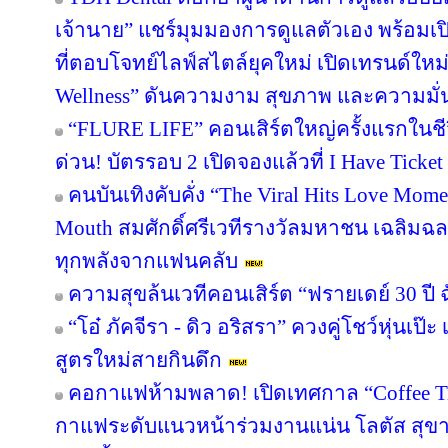
เจ้านาย” แชร์มุมมองการดูแลตัวเอง พร้อม
ที่ตอบโจทย์ไลฟ์สไตล์ยุคใหม่ เปิดเทรนด์ใหม
Wellness” ดันความงาม สุขภาพ และความมั่น
“FLURE LIFE” คอนเสิร์ตใหญ่ครั้งแรกในชี
ด่วน! บัตรรอบ 2 เปิดจองแล้วที่ I Have Ticket
คนบันเทิงคับคั่ง “The Viral Hits Love Mom
Mouth สมศักดิ์ศรีเวทีรางวัลมหาชน เฉลิมฉ
ทุกพลังจากแฟนคลับ
ความสุขล้นเวทีคอนเสิร์ต “ฟรายเดย์ 30 ปี 
“โอ๋ ภัคจีรา - ดิว อริสรา” ควงคู่โชว์หุ่น
สูตรใหม่สายกินดึก
คอกาแฟห้ามพลาด! เปิดเทศกาล “Coffee T
กาแฟระดับแนวหน้าร่วมงานแน่น โลตัส สุขาภ