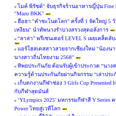
ไมค์ พิรัชต์" จับธุรกิจร้านอาหารญี่ปุ่น Fin
"Mazu BKK"
ฮือฮา "คำชะโนดโลก" ครั้งที่ 1 จัดใหญ่ 5 วั
เหงียน" นำทัพนางรำบวงสรวงสุดอลังการ
“ลาล่า” พรีเซนเตอร์ LEVEL S เผยเคล็ดล
แอร์โฮสเตสสาวสวยจากเชียงใหม่ "น้องนานะ
นางสาวถิ่นไทยงาม 2568"
ทิพยประกันภัย ต้อนรับผู้เข้าประกวด “นาง
ความรู้ด้านประกันภัยผ่านกิจกรรม “เล่าประ
เก็บตกงานกีฬาช่อง 3 Girls Cup Presented by
กับกีฬาสุดมันส์
‘YLympics 2025’ มหกรรมกีฬาสี Y Series ครั
Power ไทยสู่เวทีโลก