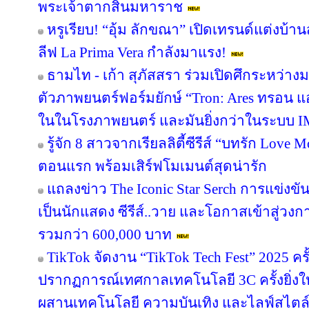
พระเจ้าตากสินมหาราช
หรูเรียบ! “อุ้ม ลักขณา” เปิดเทรนด์แต่งบ้
ลีฟ La Prima Vera กำลังมาแรง!
ธามไท - เก้า สุภัสสรา ร่วมเปิดศึกระหว่าง
ตัวภาพยนตร์ฟอร์มยักษ์ “Tron: Ares ทรอน แอ
ในในโรงภาพยนตร์ และมันยิ่งกว่าในระบบ 
รู้จัก 8 สาวจากเรียลลิตี้ซีรีส์ “บทรัก Lov
ตอนแรก พร้อมเสิร์ฟโมเมนต์สุดน่ารัก
แถลงข่าว The Iconic Star Serch การแข่งขั
เป็นนักแสดง ซีรีส์..วาย และโอกาสเข้าสู่วงกา
รวมกว่า 600,000 บาท
TikTok จัดงาน “TikTok Tech Fest” 2025 ค
ปรากฏการณ์เทศกาลเทคโนโลยี 3C ครั้งยิ่งใ
ผสานเทคโนโลยี ความบันเทิง และไลฟ์สไตล์ ไ