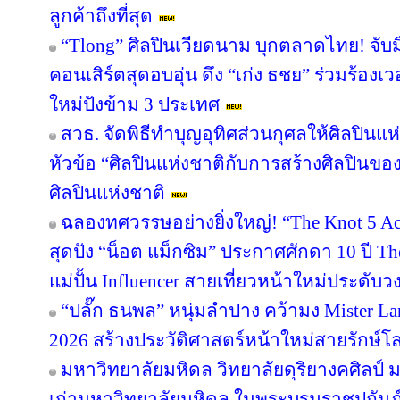
ลูกค้าถึงที่สุด
“Tlong” ศิลปินเวียดนาม บุกตลาดไทย! จับม
คอนเสิร์ตสุดอบอุ่น ดึง “เก่ง ธชย” ร่วมร้องเว
ใหม่ปังข้าม 3 ประเทศ
สวธ. จัดพิธีทำบุญอุทิศส่วนกุศลให้ศิลปิน
หัวข้อ “ศิลปินแห่งชาติกับการสร้างศิลปินขอ
ศิลปินแห่งชาติ
ฉลองทศวรรษอย่างยิ่งใหญ่! “The Knot 5 Act
สุดปัง “น็อต แม็กซิม” ประกาศศักดา 10 ปี Th
แม่ปั้น Influencer สายเที่ยวหน้าใหม่ประดับ
“ปลั๊ก ธนพล” หนุ่มลำปาง คว้ามง Mister Lan
2026 สร้างประวัติศาสตร์หน้าใหม่สายรักษ์โ
มหาวิทยาลัยมหิดล วิทยาลัยดุริยางคศิลป์
เก่ามหาวิทยาลัยมหิดล ในพระบรมราชูปถัมภ์