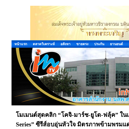
หน้าแรก
ตลาดวิเคราะห์
อสังหา
ขายตรง
ประกัน
ยานยนต์
โมเมนต์สุดคลิก “โคจิ-มาร์ช-ยูโด-ฟลุ้ค” ใน
Series” ซีรีส์อบอุ่นหัวใจ มิตรภาพข้ามพรมแ