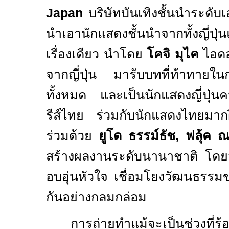
Japan
บริษัทบันเทิงชั้นนำระดับเอ
นำเอานักแสดงชั้นนำจากทั้งญี่ป
เรื่องเดียว นำโดย
โคจิ มุไค
ไอดอ
จากญี่ปุ่น
มารับบทที่ท้าทายใ
ทั้งหมด และเป็นนักแสดงญี่ปุ่น
รีส์ไทย ร่วมกับนักแสดงไทยมา
ร่วมด้วย
ยูโด ธรรม์ธัช,
ฟลุ้ค 
สร้างผลงานระดับนานาชาติ โด
อบอุ่นหัวใ
จ
เชื่อมโยงวัฒนธรรม
กันอย่างกลมกล่อม
การถ่ายทำแม้จะเป็นช่วงที่ร