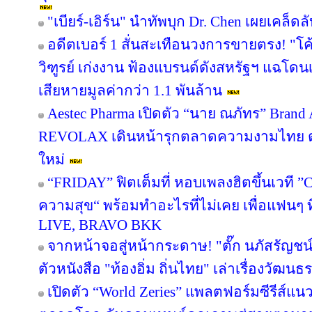
"เบียร์-เอิร์น" นำทัพบุก Dr. Chen เผยเคล็ดล
อดีตเบอร์ 1 สั่นสะเทือนวงการขายตรง! "โค
วิฑูรย์ เก่งงาน ฟ้องแบรนด์ดังสหรัฐฯ แฉโด
เสียหายมูลค่ากว่า 1.1 พันล้าน
Aestec Pharma เปิดตัว “นาย ณภัทร” Bran
REVOLAX เดินหน้ารุกตลาดความงามไทย ตอ
ใหม่
“FRIDAY” ฟิตเต็มที่ หอบเพลงฮิตขึ้นเวที ”
ความสุข“ พร้อมทำอะไรที่ไม่เคย เพื่อแฟนๆ ที่คุ
LIVE, BRAVO BKK
จากหน้าจอสู่หน้ากระดาษ! "ตั๊ก นภัสรัญชน
ตัวหนังสือ "ท้องอิ่ม ถิ่นไทย" เล่าเรื่องวัฒ
เปิดตัว “World Zeries” แพลตฟอร์มซีรีส์แนวต