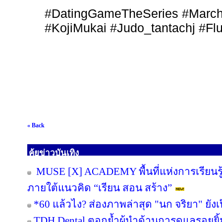
#DatingGameTheSeries #March
#KojiMukai #Judo_tantachj #Fl
« Back
คุ้ยข่าวบันเทิง
MUSE [X] ACADEMY พื้นที่แห่งการเรียนร
ภายใต้แนวคิด “เรียน สอน สร้าง”
*60 แล้วไง? ส่องภาพล่าสุด "นก จริยา" ยังเป
TDH Dental ตอกย้ำผู้นำด้านการดูแลรอยยิ้มก