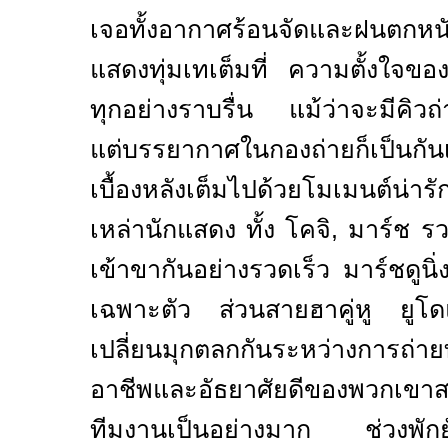
เจอทั้งอากาศร้อนจัดและฝนตกห
แสดงทุ่มเทเต็มที่ ความตั้งใจข
ทุกอย่างราบรื่น แม้ว่าจะมีคิวถ
แต่บรรยากาศในกองถ่ายก็เป็นกั
เบื้องหลังเต็มไปด้วยโมเมนต์น่
เหล่านักแสดง ทั้ง โคจิ, มาร์ช รว
เข้าขากันอย่างรวดเร็ว มาร์ชดูนิ่ง
เฉพาะตัว ส่วนสายฮาคู่หู ยูโด
เปลี่ยนมุกตลกกันระหว่างการถ่
อาชีพและอัธยาศัยดีของพวกเขาส
ทีมงานเป็นอย่างมาก ช่วงพักยัง