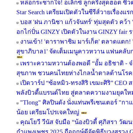
หล่อกระชากใจ! อเล็กซ์ ลูกครึ่งสุดฮอต ซ
Star Search เตรียมเปิดตัวในซีรีส์วายเรื่องแร
บอส 'ฝน ภานิชา แก้วจันทร์' ทุ่มสุดตัว คว
อกไก่ปั่น GINZY เปิดตัวในงาน GINZY fair 
งานเข้า! 'ดาราพาชิม มาร์เก็ต' ตลาดแตก!
สุขาภิบาล1' จัดเต็มเมนูคาวหวาน แฟนคลับกร
เพราะความหวานต้องพอดี “อั้ม อธิชาติ - จ๋า
สุขภาพ ชวนคนไทยห่างไกลน้ำตาลต้านโรค
เปิดวาร์ป “ซ้อหมิว-ทรงสิริ เขมะศิริ” CEO
พลังบิวตี้แบรนด์ไทย สู่ตลาดความงามยุคใหม
"Tlong" ศิลปินดัง นั่งแท่นพรีเซนเตอร์ "ก
น้อย เตรียมโปรเจคใหญ่
คุณโยวี วีนัส จับมือ “น้องบิวตี้ ศุภิสรา ว
กำแพงเพชร 2025 ถือฤกษ์ดีจัดพิธีบวงสรวง 