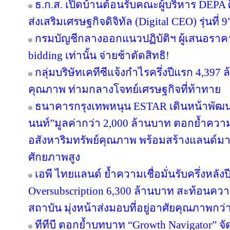
ธ.ก.ส. เปิดบ้านต้อนรับคณะผู้บริหาร DEPA 
ส่งเสริมเศรษฐกิจดิจิทัล (Digital CEO) รุ่นที่ 9
กรมบัญชีกลางออกแนวปฏิบัติฯ ผู้เสนอราคา
bidding เท่านั้น จ่ายช้าตัดสิทธิ!
กลุ่มบริษัทเคทีซีแจ้งกำไรครึ่งปีแรก 4,397
คุณภาพ ท่ามกลางโจทย์เศรษฐกิจที่ท้าทาย
ธนาคารกรุงเทพหนุน ESTAR เดินหน้าพัฒนา
นนท์”มูลค่ากว่า 2,000 ล้านบาท ตอกย้ำความเ
อสังหาริมทรัพย์คุณภาพ พร้อมสร้างแลนด์ม
ศักยภาพสูง
เอพี ไทยแลนด์ ย้ำความเชื่อมั่นรับครึ่งหลังป
Oversubscription 6,300 ล้านบาท สะท้อนความ
สถาบัน มุ่งหน้าส่งมอบที่อยู่อาศัยคุณภาพกว
ทีทีบี ตอกย้ำบทบาท “Growth Navigator” จ