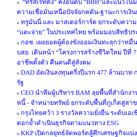
“ทริสเรทติ้ง” คงอันดับ “BBB”และแนวโน้
ความเชื่อมั่นเหนือปัจจัยกดดัน-ฐานะการเงินย
ทรูมันนี่ และ มาสเตอร์การ์ด ยกระดับความร
“แตะจ่าย” ในประเทศไทย พร้อมมอบสิทธิประโ
กอช. เผยยอดผู้ต้องขังออมเงินทะลุกว่าหมื่
บสย. เดินหน้า “โครงการสร้างชีวิตใหม่ ปีที่
อาชีพตั้งตัว คืนคนดีสู่สังคม
DAD อัดเงินลงทุนครึ่งปีแรก 477 ล้านบาท
รัฐ
CEO นำทีมผู้บริหาร BAM ลุยพื้นที่สำนักง
หนี้ - จำหน่ายทรัพย์ ยกระดับพื้นที่ภูเก็ตส
กรุงไทยคว้า 3 รางวัลความยั่งยืน ระดับเอเ
ตอกย้ำดำเนินธุรกิจตามแนวทาง ESG
KKP เปิดกลยุทธ์จัดพอร์ตสู้ศึกเศรษฐกิจแบ่งข