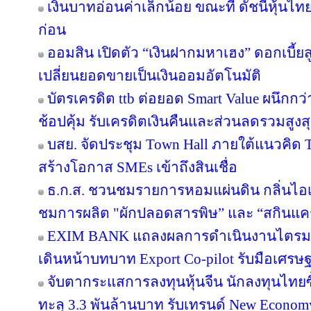
เงินบาทอ่อนค่าเล็กน้อย ขณะที่ ดัชนีหุ้นไท
ก่อน
ออมสิน เปิดตัว “เงินฝากมหาเฮง” ดอกเบี้ยส
เปลี่ยนยอดขายเป็นเงินออมอัตโนมัติ
บัตรเครดิต ttb ต่อยอด Smart Value ผนึกกว
ช้อปคุ้ม รับเครดิตเงินคืนและส่วนลดรวมสูง
บสย. จัดประชุม Town Hall ภายใต้แนวคิด
สร้างโอกาส SMEs เข้าถึงสินเชื่อ
ธ.ก.ส. ชวนชมรายการหอมแผ่นดิน กลิ่นไอเ
ชมการผลิต "ผักปลอดสารพิษ” และ “สกินแ
EXIM BANK แถลงผลการดำเนินงานไตรมาส 2
เดินหน้าบทบาท Export Co-pilot รับมือเศรษฐ
จับตากระแสการลงทุนหุ้นจีน นักลงทุนไท
ทะลุ 3.3 พันล้านบาท รับเทรนด์ New Econom