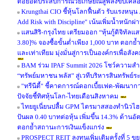
ต่อยอดประสบการณ์วัยเกษียณสู่พลังขับเคลื
Krungthai CIO ชี้หุ้นโลกฟื้นตัว รับแรงหนุน
Add Risk with Discipline" เน้นเพิ่มน้ำหนักผ่
แสนสิริ-กรุงไทย เตรียมออก “หุ้นกู้ดิจิทัลแส
3.80]% จองซื้อขั้นต่ำเพียง 1,000 บาท ตอกย้ำ
และเท่าเทียม มุ่งมั่นสู่การเป็นองค์กรเพื่อสัง
BAM ร่วม IPAF Summit 2026 โชว์ความสำเร
“ทรัพย์มหาชน พลัส” สู่เวทีบริหารสินทรัพย์ร
"ทรีนีตี้" ชี้คาดการณ์ดอกเบี้ยเฟด-พัฒนา
ปัจจัยชี้ทิศหุ้นโลก-ไทยเดือนสิงหาคม
ไทยยูเนี่ยนปลื้ม GPM ไตรมาสสองทำนิวไฮ
ปันผล 0.40 บาทต่อหุ้น เพิ่มขึ้น 14.3% ด้าน
ตอกย้ำสถานะการเงินแข็งแกร่ง
PROSPECT REIT ลงทุนเพิ่มเติมครั้งที่ 5 ข