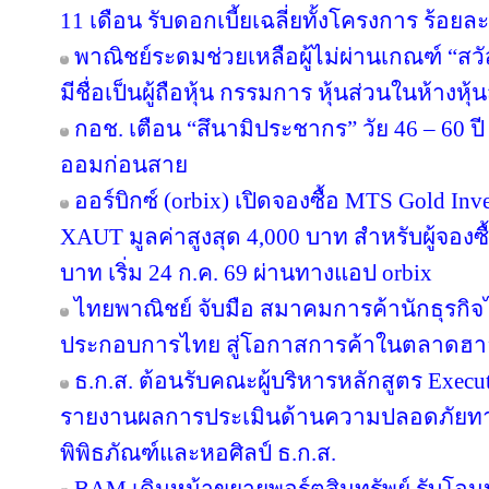
11 เดือน รับดอกเบี้ยเฉลี่ยทั้งโครงการ ร้อยละ
พาณิชย์ระดมช่วยเหลือผู้ไม่ผ่านเกณฑ์ “สวั
มีชื่อเป็นผู้ถือหุ้น กรรมการ หุ้นส่วนในห้างหุ้
กอช. เตือน “สึนามิประชากร” วัย 46 – 60 ปี 
ออมก่อนสาย
ออร์บิกซ์ (orbix) เปิดจองซื้อ MTS Gold In
XAUT มูลค่าสูงสุด 4,000 บาท สำหรับผู้จองซ
บาท เริ่ม 24 ก.ค. 69 ผ่านทางแอป orbix
ไทยพาณิชย์ จับมือ สมาคมการค้านักธุรกิจไ
ประกอบการไทย สู่โอกาสการค้าในตลาดฮ
ธ.ก.ส. ต้อนรับคณะผู้บริหารหลักสูตร Execut
รายงานผลการประเมินด้านความปลอดภัยทาง
พิพิธภัณฑ์และหอศิลป์ ธ.ก.ส.