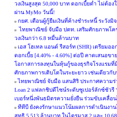
วงเงินสูงสุด 50,000 บาท ดอกเบี้ยต่ำ ไม่ต้อ
ผ่าน MyMo วันนี้!
กยศ. เตือนผู้กู้ยืมเงินที่ค้างชำระหนี้ ระว
ไทยพาณิชย์ จับมือ ปตท. เสริมศักยภาพโครงส
วงเงินกว่า 6.8 หมื่นล้านบาท
เอส โฮเทล แอนด์ รีสอร์ท (SHR) เตรียมออกหุ้
ดอกเบี้ย [4.40% - 4.60%] ต่อปี คาดเสนอขาย
โอกาสการลงทุนในหุ้นกู้ของธุรกิจโรงแรมที่ม
ศักยภาพการเติบโตในระยะยาว เช่นเดียวกับหุ
ไทยพาณิชย์ จับมือ แสนสิริ ประกาศความร่
Loan 2 แฟลกชิปดีไซน์ระดับซูเปอร์ลักซ์ชัวรี 
เบอร์หนึ่งพันธมิตรความยั่งยืน ร่วมขับเคลื่
ทีทีบี ยังคงรักษาแนวโน้มผลการดำเนินงา
สุทธิ 5,513 ล้านบาท ในไตรมาส 2 และ 10,6