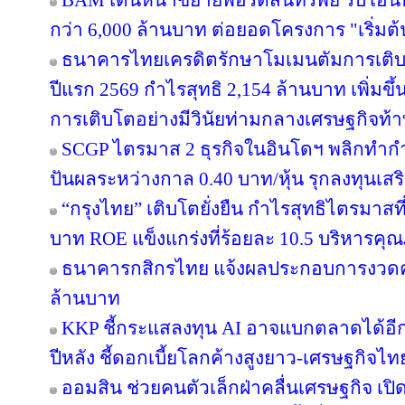
BAM เดินหน้าขยายพอร์ตสินทรัพย์ รับโอน
กว่า 6,000 ล้านบาท ต่อยอดโครงการ "เริ่มต
ธนาคารไทยเครดิตรักษาโมเมนตัมการเติ
ปีแรก 2569 กำไรสุทธิ 2,154 ล้านบาท เพิ่มขึ
การเติบโตอย่างมีวินัยท่ามกลางเศรษฐกิจท้
SCGP ไตรมาส 2 ธุรกิจในอินโดฯ พลิกทำกำไ
ปันผลระหว่างกาล 0.40 บาท/หุ้น รุกลงทุนเส
“กรุงไทย” เติบโตยั่งยืน กำไรสุทธิไตรมาสท
บาท ROE แข็งแกร่งที่ร้อยละ 10.5 บริหารคุ
ธนาคารกสิกรไทย แจ้งผลประกอบการงวดครึ่
ล้านบาท
KKP ชี้กระแสลงทุน AI อาจแบกตลาดได้อีกแค่ 
ปีหลัง ชี้ดอกเบี้ยโลกค้างสูงยาว-เศรษฐกิจไ
ออมสิน ช่วยคนตัวเล็กฝ่าคลื่นเศรษฐกิจ เปิด