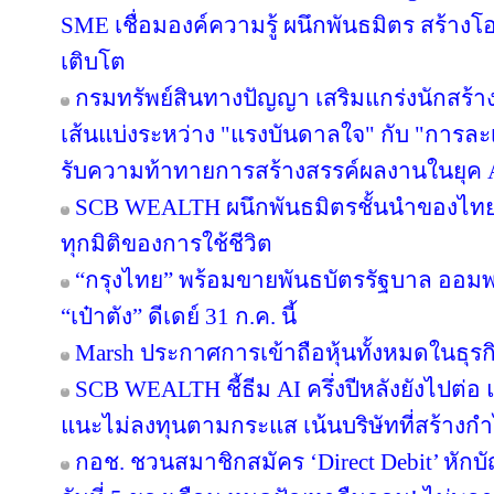
SME เชื่อมองค์ความรู้ ผนึกพันธมิตร สร้างโ
เติบโต
กรมทรัพย์สินทางปัญญา เสริมแกร่งนักสร้
เส้นแบ่งระหว่าง "แรงบันดาลใจ" กับ "การละเ
รับความท้าทายการสร้างสรรค์ผลงานในยุค 
SCB WEALTH ผนึกพันธมิตรชั้นนำของไทย คั
ทุกมิติของการใช้ชีวิต
“กรุงไทย” พร้อมขายพันธบัตรรัฐบาล ออม
“เป๋าตัง” ดีเดย์ 31 ก.ค. นี้
Marsh ประกาศการเข้าถือหุ้นทั้งหมดในธุร
SCB WEALTH ชี้ธีม AI ครึ่งปีหลังยังไปต่อ 
แนะไม่ลงทุนตามกระแส เน้นบริษัทที่สร้าง
กอช. ชวนสมาชิกสมัคร ‘Direct Debit’ หักบัญ