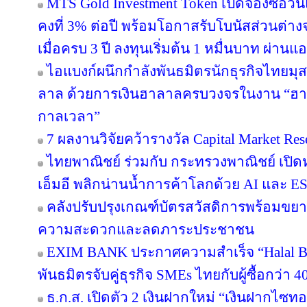
MTS Gold Investment Token เปิดจองซื้อว
คงที่ 3% ต่อปี พร้อมโอกาสรับโบนัสส่วนต
เมื่อครบ 3 ปี ลงทุนเริ่มต้น 1 หมื่นบาท ผ่าน
ไอแบงก์ผนึกกำลังพันธมิตรนักธุรกิจไทยมุส
ลาล ด้วยการเงินฮาลาลครบวงจรในงาน “ฮา
กาลเวลา”
7 ผลงานวิจัยคว้ารางวัล Capital Market Res
ไทยพาณิชย์ ร่วมกับ กระทรวงพาณิชย์ เปิดห
เอ็มอี พลิกน่านน้ำการค้าโลกด้วย AI และ E
คลังปรับปรุงเกณฑ์บัตรสวัสดิการพร้อมขย
ความสะดวกและลดภาระประชาชน
EXIM BANK ประกาศความสำเร็จ “Halal Bri
พันธมิตรจับคู่ธุรกิจ SMEs ไทยกับผู้ซื้อกว่า 
ธ.ก.ส. เปิดตัว 2 เงินฝากใหม่ “เงินฝากไซ