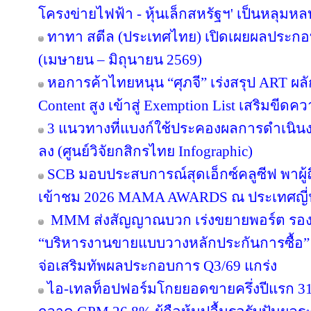
โครงข่ายไฟฟ้า - หุ้นเล็กสหรัฐฯ' เป็นหลุมหล
ทาทา สตีล (ประเทศไทย) เปิดเผยผลประกอ
(เมษายน – มิถุนายน 2569)
หอการค้าไทยหนุน “ศุภจี” เร่งสรุป ART ผลัก
Content สูง เข้าสู่ Exemption List เสริมข
3 แนวทางที่แบงก์ใช้ประคองผลการดำเนินงา
ลง (ศูนย์วิจัยกสิกรไทย Infographic)
SCB มอบประสบการณ์สุดเอ็กซ์คลูซีฟ พาผู
เข้าชม 2026 MAMA AWARDS ณ ประเทศญี่ปุ่
MMM ส่งสัญญาณบวก เร่งขยายพอร์ต รองรับอ
“บริหารงานขายแบบวางหลักประกันการซื้อ
จ่อเสริมทัพผลประกอบการ Q3/69 แกร่ง
ไอ-เทลท็อปฟอร์มโกยยอดขายครึ่งปีแรก 31