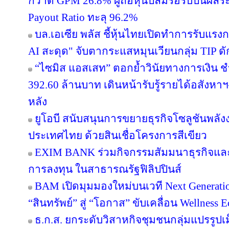
กวาด GPM 26.8% ผู้ถือหุ้นปลื้มรอรับปันผลร
Payout Ratio ทะลุ 96.2%
บล.เอเซีย พลัส ชี้หุ้นไทยเปิดทำการรับแรงก
AI สะดุด" จับตากระแสหมุนเวียนกลุ่ม TIP ด
“ไซมิส แอสเสท” ตอกย้ำวินัยทางการเงิน 
392.60 ล้านบาท เดินหน้ารับรู้รายได้อสังหาฯ–
หลัง
ยูโอบี สนับสนุนการขยายธุรกิจโซลูชันพลัง
ประเทศไทย ด้วยสินเชื่อโครงการสีเขียว
EXIM BANK ร่วมกิจกรรมสัมมนาธุรกิจแ
การลงทุน ในสาธารณรัฐฟิลิปปินส์
BAM เปิดมุมมองใหม่บนเวที Next Generatio
“สินทรัพย์” สู่ “โอกาส” ขับเคลื่อน Wellness 
ธ.ก.ส. ยกระดับวิสาหกิจชุมชนกลุ่มแปรรูปเ