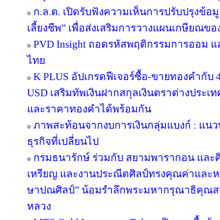
ก.ล.ต. เปิดรับฟังความเห็นการปรับปรุงข้อ
เลี้ยงชีพ” เพื่อส่งเสริมการวางแผนเกษียณข
PVD Insight ถอดรหัสพฤติกรรมการออม แ
ไทย
K PLUS อัปเกรดฟีเจอร์ซื้อ-ขายทองคำกับ 4
USD เสริมทัพเงินฝากสกุลเงินตราต่างประเทศ 
และราคาทองคำได้พร้อมกัน
ภาพสะท้อนจากงบการเงินกลุ่มแบงก์ : แน
ธุรกิจที่เปลี่ยนไป
กรมธนารักษ์ ร่วมกับ สยามพารากอน และศ
เหรียญ และงานประณีตศิลป์ทรงคุณค่าและหา
ษาปณศิลป์” น้อมรำลึกพระมหากรุณาธิคุณส
หลวง