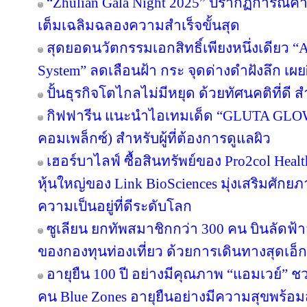
“Zhulian Gala Night 2025” ปรากฏการณ์ค่ำ
เต็มเฉลิมฉลองความสำเร็จขั้นสุด
สุดยอดนวัตกรรมเอกสิทธิ์เพียงหนึ่งเดียว “Ar
System” ลดเลือนฝ้า กระ จุดด่างดำฝังลึก เผ
ปั้นธุรกิจโตไกลไม่มีหยุด ด้วยทัศนคติที่ดี
กิฟฟารีน แนะนำไอเทมเด็ด “GLUTA GLO
คอมเพล็กซ์) สำหรับผู้ที่ต้องการดูแลผิว
เฮอร์บาไลฟ์ ซื้อสินทรัพย์ของ Pro2col Healt
หุ้นใหญ่ของ Link BioSciences มุ่งเสริมศั
ความเป็นอยู่ที่ดีระดับโลก
ซูเลียน ยกทัพสมาชิกกว่า 300 คน บินลัดฟ้า
ของกองทุนท่องเที่ยว ด้วยการเดินทางสุดเอ็ก
อายุยืน 100 ปี อย่างมีคุณภาพ “แอมเวย์” ชว
คน Blue Zones อายุยืนอย่างมีความสุขพร้อม