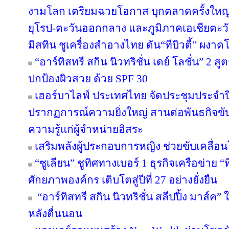
งามโลก เตรียมฉวยโอกาส บุกตลาดครั้งใหญ่ 
ยุโรป-ตะวันออกกลาง และภูมิภาคเอเชียตะวั
มิสทิน ชูเครื่องสำอางไทย ดัน“ทีบิวตี้” ผงาด
“อาร์ทิสทรี สกิน นิวทริชั่น เดย์ โลชั่น” 2
ปกป้องผิวสวย ด้วย SPF 30
เฮอร์บาไลฟ์ ประเทศไทย จัดประชุมประจำปี 
ปรากฏการณ์ความยิ่งใหญ่ สานต่อพันธกิจขับ
ความรู้แก่ผู้จำหน่ายอิสระ
เสริมพลังผู้ประกอบการหญิง ช่วยขับเคลื่อ
“ซูเลียน” ชูทิศทางเบอร์ 1 ธุรกิจเครือข่าย “
ศักยภาพองค์กร เติบโตสู่ปีที่ 27 อย่างยั่งยืน
“อาร์ทิสทรี สกิน นิวทริชั่น สลีปปิ้ง มาส์ค” 
หลังตื่นนอน