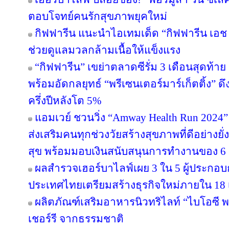
ตอบโจทย์คนรักสุขภาพยุคใหม่
กิฟฟารีน แนะนำไอเทมเด็ด “กิฟฟารีน เอช เอ
ช่วยดูแลมวลกล้ามเนื้อให้แข็งแรง
“กิฟฟารีน” เขย่าตลาดซีรั่ม 3 เดือนสุดท้าย ส่
พร้อมอัดกลยุทธ์ “พรีเซนเตอร์มาร์เก็ตติ้ง” ด
ครึ่งปีหลังโต 5%
แอมเวย์ ชวนวิ่ง “Amway Health Run 2024” 
ส่งเสริมคนทุกช่วงวัยสร้างสุขภาพที่ดีอย่าง
สุข พร้อมมอบเงินสนับสนุนการทำงานของ 6 ม
ผลสำรวจเฮอร์บาไลฟ์เผย 3 ใน 5 ผู้ประกอ
ประเทศไทยเตรียมสร้างธุรกิจใหม่ภายใน 18 
ผลิตภัณฑ์เสริมอาหารนิวทริไลท์ “ไบโอซี
เชอร์รี จากธรรมชาติ