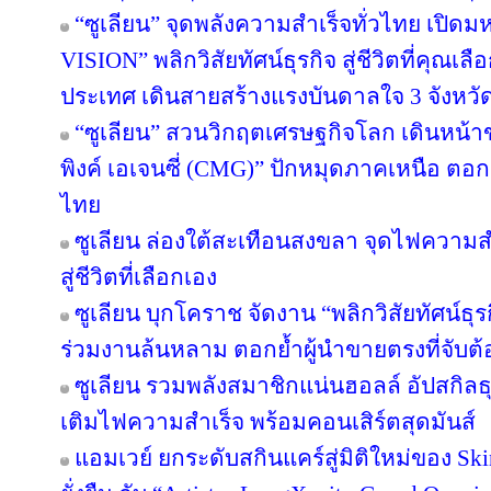
“ซูเลียน” จุดพลังความสำเร็จทั่วไทย เป
VISION” พลิกวิสัยทัศน์ธุรกิจ สู่ชีวิตที่คุณเล
ประเทศ เดินสายสร้างแรงบันดาลใจ 3 จังหวั
“ซูเลียน” สวนวิกฤตเศรษฐกิจโลก เดินหน้าข
พิงค์ เอเจนซี่ (CMG)” ปักหมุดภาคเหนือ ตอ
ไทย
ซูเลียน ล่องใต้สะเทือนสงขลา จุดไฟความสำเ
สู่ชีวิตที่เลือกเอง
ซูเลียน บุกโคราช จัดงาน “พลิกวิสัยทัศน์ธุรกิ
ร่วมงานล้นหลาม ตอกย้ำผู้นำขายตรงที่จับต้อ
ซูเลียน รวมพลังสมาชิกแน่นฮอลล์ อัปสกิล
เติมไฟความสำเร็จ พร้อมคอนเสิร์ตสุดมันส์
แอมเวย์ ยกระดับสกินแคร์สู่มิติใหม่ของ Sk