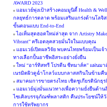
AWARD 2023
แอมเวย์พุ่งเป้าสร้างคอมมูนิตี้ Health & Wel
กลยุทธ์การตลาด พร้อมเสริมแกร่งด้านโลจิสต
ขั้นตอนแบบ End-to-End
ไอเท็มสุดฮอตใหม่ล่าสุด จาก Artistry Ma
Vibrant” ครีเอตลุคสวยมั่นใจในแบบคุณ
แอมเวย์เปิดผลวิจัย พบคนไทยพร้อมเป็นเจ้าข
ทางเลือกปั้นอาชีพอิสระอย่างยั่งยืน
ใหม่ “อาร์ทิสทรี โปรตีน ชีทมาส์ค” แผ่นม
เนรมิตผิวดูฉ่ำโกลว์แบบกลาสสกินในข้ามคืน
สมาคมการขายตรงไทย เชิดชูเกียรตินักธุรก
แอมเวย์มุ่งมั่นแนวทางเพื่อความยั่งยืนด้านส
ไซเคิลบรรจุภัณฑ์พลาสติก คืนประโยชน์ให้ว
การใช้ทรัพยากร