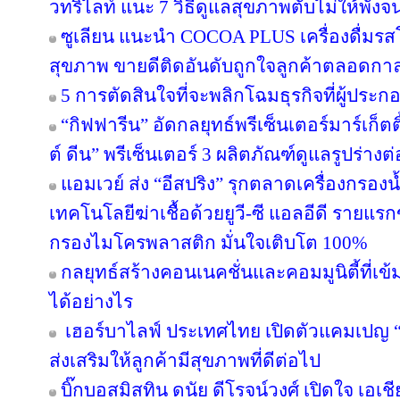
วทริไลท์ แนะ 7 วิธีดูแลสุขภาพตับไม่ให้พังจ
ซูเลียน แนะนำ COCOA PLUS เครื่องดื่มรสโ
สุขภาพ ขายดีติดอันดับถูกใจลูกค้าตลอดกา
5 การตัดสินใจที่จะพลิกโฉมธุรกิจที่ผู้ป
“กิฟฟารีน” อัดกลยุทธ์พรีเซ็นเตอร์มาร์เก็ตติ
ต์ ดีน” พรีเซ็นเตอร์ 3 ผลิตภัณฑ์ดูแลรูปร่างต
แอมเวย์ ส่ง “อีสปริง” รุกตลาดเครื่องกรองน
เทคโนโลยีฆ่าเชื้อด้วยยูวี-ซี แอลอีดี ราย
กรองไมโครพลาสติก มั่นใจเติบโต 100%
กลยุทธ์สร้างคอนเนคชั่นและคอมมูนิตี้ที่เข้มแ
ได้อย่างไร
เฮอร์บาไลฟ์ ประเทศไทย เปิดตัวแคมเปญ “ล่า
ส่งเสริมให้ลูกค้ามีสุขภาพที่ดีต่อไป
บิ๊กบอสมิสทิน ดนัย ดีโรจน์วงศ์ เปิดใจ เอเช