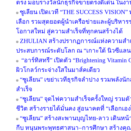
ตรง มอบรางวัลนักธุรกิจขายตรงดีเด่น ใน
ซูเลียน เปิดเวที “THE SUCCESS VISION” พลิก
เลือก รวมสุดยอดผู้นำเครือข่ายและผู้บริหา
โอกาสใหม่ สู่ความสำเร็จที่ทุกคนสร้างได้
ZHULIAN สร้างปรากฏการณ์แห่งความสำเร็
ประสบการณ์ระดับโลก ณ “เกาะใต้ นิวซีแลน
“อาร์ทิสทรี” เปิดตัว “Brightening Vitamin C
ผิวโกลว์กระจ่างใสในมาส์คเดียว
“ซูเลียน” เขย่าเวทีธุรกิจลำปาง รวมพลังนัก
สำเร็จ
“ซูเลียน” จุดไฟความสำเร็จครั้งใหญ่ รวมตั
ชีวิต สร้างรายได้มั่นคง สู่อนาคตที่ “เลือกเอง
“ซูเลียน” สร้างสะพานบุญไทย-ลาว เดินหน้า
กีบ หนุนพระพุทธศาสนา–การศึกษา สร้างคุณค่า