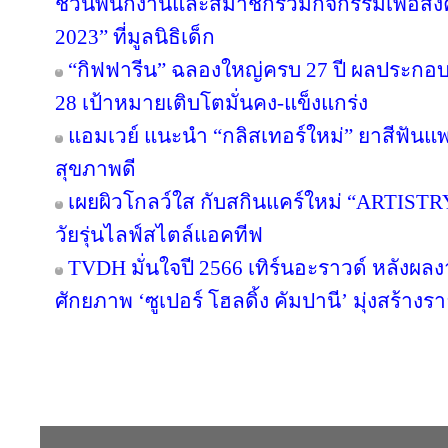
ชวนพนักงานและสมาชิกร่วมกิจกรรมเพื่อสังค
2023” ที่มูลนิธิเด็ก
“กิฟฟารีน” ฉลองใหญ่ครบ 27 ปี ผลประกอบกา
28 เป้าหมายเติบโตมั่นคง-แข็งแกร่ง
แอมเวย์ แนะนำ “กลิสเทอร์ใหม่” ยาสีฟันแพ
สุขภาพดี
เผยผิวโกลว์ใส กับสกินแคร์ใหม่ “ARTIST
วัยรุ่นไลฟ์สไตล์แอคทีฟ
TVDH มั่นใจปี 2566 เทิร์นอะราวด์ หลังผ
ศักยภาพ ‘ซูเปอร์ โฮลดิ้ง คัมปานี’ มุ่งสร้างรา
Copyright © 2016 inTV co.,Ltd. All Right