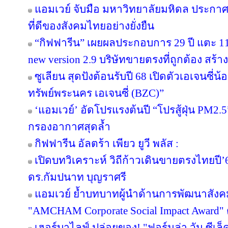
แอมเวย์ จับมือ มหาวิทยาลัยมหิดล ประกาศคว
ที่ดีของสังคมไทยอย่างยั่งยืน
“กิฟฟารีน” เผยผลประกอบการ 29 ปี แตะ 11
new version 2.9 บริษัทขายตรงที่ถูกต้อง สร้าง
ซูเลียน สุดปังต้อนรับปี 68 เปิดตัวเอเจนซี่น้อง
ทรัพย์พระนคร เอเจนซี่ (BZC)”
‘แอมเวย์’ อัดโปรแรงต้นปี “โปรสู้ฝุ่น PM2.5
กรองอากาศสุดล้ำ
กิฟฟารีน อัลตร้า เพียว ยูวี พลัส :
เปิดบทวิเคราะห์ วิถีก้าวเดินขายตรงไทยป
ดร.กัมปนาท บุญราศรี
แอมเวย์ ย้ำบทบาทผู้นำด้านการพัฒนาสังคมไ
"AMCHAM Corporate Social Impact Award" ต่
เฮอร์บาไลฟ์ ปล่อยของ! "ฟอร์มูล่า วัน ซีเล