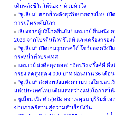
เติมพลังชีวิตให้น้อง ๆ ด้วยหัวใจ
“ซูเลียน” ตอกย้ำพลังธุรกิจขายตรงไทย เปิ
การผลิตระดับโลก
เสียงจากผู้บริโภคยืนยัน! แอมเวย์ ยืนหนึ่ง 
2025 จากโปรตีนนิวทริไลท์ และเครื่องกรองน้
“ซูเลียน” เปิดเกมรุกภาคใต้ โชว์ยอดครึ่งป
กระหน่ำทั่วประเทศ
แอมเวย์ ส่งดีลสุดฮอต! “อีสปริง ดริ๊งค์ดี ด
กรอง ลดสูงสุด 4,000 บาท ผ่อนนาน 36 เดือน
“ซูเลียน” ส่งต่อพลังแห่งความห่วงใย มอบ
แห่งประเทศไทย เติมแสงสว่างแห่งโอกาสให
ซูเลียน เปิดตัวสุดปัง หจก.พหุธน บุรีรัมย์ เ
ข่ายภาคอีสาน สู่ความสำเร็จยั่งยืน