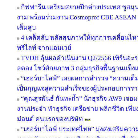
กิฟฟารีน เตรียมสยายปีกต่างประเทศ ชูสม
งาม พร้อมร่วมงาน Cosmoprof CBE ASEAN 
เต็มสูบ
4 เคล็ดลับ พลัสสุขภาพให้ทุกการเคลื่อนไห
ทริไลท์ จากแอมเวย์
TVDH ลุ้นผลดำเนินงาน Q2/2566 เทิร์นอ
ลดลง โชว์ศักยภาพ 3 กลุ่มธุรกิจพื้นฐานแข็งแ
“เฮอร์บาไลฟ์” เผยผลการสำรวจ “ความเต็มใ
เป็นกุญแจสู่ความสำเร็จของผู้ประกอบการรา
“คุณสุรพันธ์ กันทะถ้ำ” นักธุรกิจ AW9 เจอมร
งานประจำ ทำธุรกิจ เครือข่าย พลิกชีวิต เพี
ม่อนด์ คนแรกของบริษัท
“เฮอร์บาไลฟ์ ประเทศไทย” มุ่งส่งเสริมควา