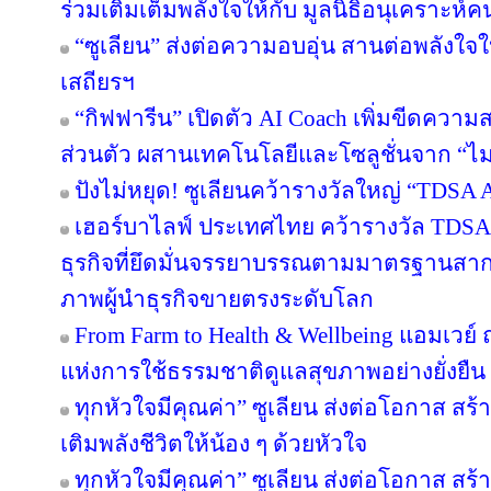
ร่วมเติมเต็มพลังใจให้กับ มูลนิธิอนุเคราะห์ค
“ซูเลียน” ส่งต่อความอบอุ่น สานต่อพลังใจใ
เสถียรฯ
“กิฟฟารีน” เปิดตัว AI Coach เพิ่มขีดคว
ส่วนตัว ผสานเทคโนโลยีและโซลูชั่นจาก “
ปังไม่หยุด! ซูเลียนคว้ารางวัลใหญ่ “TDS
เฮอร์บาไลฟ์ ประเทศไทย คว้ารางวัล TDS
ธุรกิจที่ยึดมั่นจรรยาบรรณตามมาตรฐานสากล ต
ภาพผู้นำธุรกิจขายตรงระดับโลก
From Farm to Health & Wellbeing แอมเวย
แห่งการใช้ธรรมชาติดูแลสุขภาพอย่างยั่งยืน
ทุกหัวใจมีคุณค่า” ซูเลียน ส่งต่อโอกาส ส
เติมพลังชีวิตให้น้อง ๆ ด้วยหัวใจ
ทุกหัวใจมีคุณค่า” ซูเลียน ส่งต่อโอกาส ส