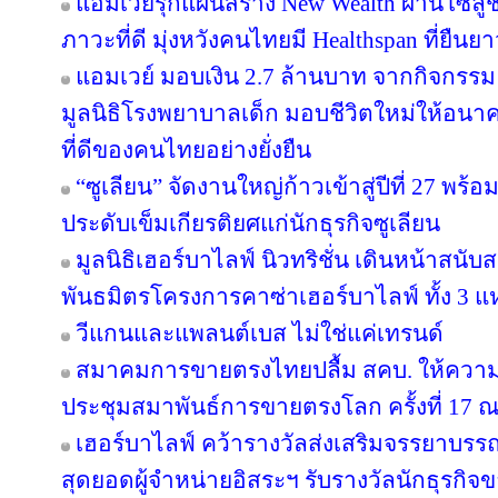
แอมเวย์รุกแผนสร้าง New Wealth ผ่านโซลูช
ภาวะที่ดี มุ่งหวังคนไทยมี Healthspan ที่ยืนย
แอมเวย์ มอบเงิน 2.7 ล้านบาท จากกิจกรรม “บอด
มูลนิธิโรงพยาบาลเด็ก มอบชีวิตใหม่ให้อนา
ที่ดีของคนไทยอย่างยั่งยืน
“ซูเลียน” จัดงานใหญ่ก้าวเข้าสู่ปีที่ 27 
ประดับเข็มเกียรติยศแก่นักธุรกิจซูเลียน
มูลนิธิเฮอร์บาไลฟ์ นิวทริชั่น เดินหน้าสน
พันธมิตรโครงการคาซ่าเฮอร์บาไลฟ์ ทั้ง 3 
วีแกนและแพลนต์เบส ไม่ใช่แค่เทรนด์
สมาคมการขายตรงไทยปลื้ม สคบ. ให้ความ
ประชุมสมาพันธ์การขายตรงโลก ครั้งที่ 17 ณ
เฮอร์บาไลฟ์ คว้ารางวัลส่งเสริมจรรยาบรร
สุดยอดผู้จำหน่ายอิสระฯ รับรางวัลนักธุรกิ