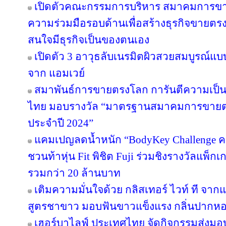
เปิดตัวคณะกรรมการบริหาร สมาคมการขา
ความร่วมมือรอบด้านเพื่อสร้างธุรกิจขายตรงให
สนใจมีธุรกิจเป็นของตนเอง
เปิดตัว 3 อาวุธลับเนรมิตผิวสวยสมบูรณ์แบบ
จาก แอมเวย์
สมาพันธ์การขายตรงโลก การันตีความเป
ไทย มอบรางวัล “มาตรฐานสมาคมการขายตรง
ประจำปี 2024”
แคมเปญลดน้ำหนัก “BodyKey Challenge ครั้ง
ชวนท้าหุ่น Fit พิชิต Fuji ร่วมชิงรางวัลแพ็กเ
รวมกว่า 20 ล้านบาท
เติมความมั่นใจด้วย กลิสเทอร์ ไวท์ ที จา
สูตรชาขาว มอบฟันขาวแข็งแรง กลิ่นปาก
เฮอร์บาไลฟ์ ประเทศไทย จัดกิจกรรมส่งม