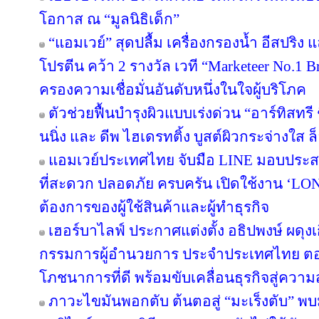
โอกาส ณ “มูลนิธิเด็ก”
“แอมเวย์” สุดปลื้ม เครื่องกรองน้ำ อีสปริง
โปรตีน คว้า 2 รางวัล เวที “Marketeer No.1 Br
ครองความเชื่อมั่นอันดับหนึ่งในใจผู้บริโภค
ตัวช่วยฟื้นบำรุงผิวแบบเร่งด่วน “อาร์ทิสทรี
นนิ่ง และ ดีพ ไฮเดรทติ้ง บูสต์ผิวกระจ่างใส ล็
แอมเวย์ประเทศไทย จับมือ LINE มอบประสบ
ที่สะดวก ปลอดภัย ครบครัน เปิดใช้งาน ‘LON
ต้องการของผู้ใช้สินค้าและผู้ทำธุรกิจ
เฮอร์บาไลฟ์ ประกาศแต่งตั้ง อธิปพงษ์ ผดุง
กรรมการผู้อำนวยการ ประจำประเทศไทย ตอกย
โภชนาการที่ดี พร้อมขับเคลื่อนธุรกิจสู่ความ
ภาวะไขมันพอกตับ ต้นตอสู่ “มะเร็งตับ” พ