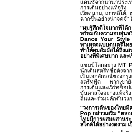
แดนซ์จากนานาประเทศ
การเต้นอย่างแท้จร
เวียดนาม
,
เกาหลีใต้
,
ฉากขึ้นอย่างน่าจดจ
"
ผมรู้สึกดีใจมากที่ได้ก
พร้อมกับความอบอุ่นจร
Dance Your Styl
พาเหรดแบบดนตรีไทย
ทำให้ผมสัมผัสได้ถึง
อย่างที่พิเศษมาก และ
แชมป์โลกอย่าง
MT 
นักเต้นสตรีทชื่อดังจา
เป็นเอกลักษณ์ของกรุ
สตรีทฟู้ด พวกเขายัง
การเต้นและเวิร์คช็อ
บันดาลใจอย่างแท้จริง
ถิ่นและร่วมผลักดันว
"
วงการเต้นของไทยมี
Pop
กล่าวเสริม
"
ตลอด
ไทยมีการผสมผสานระห
สไตล์ได้อย่างงดงาม เป็