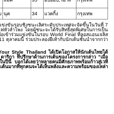
ม
นุค
34
แวคกิ้ง
กรุงเทพ
แข่งขันรอบชิงชนะเลิศระดับประเทศจะจัดขึ้นในวันที่
7
หัวลำโพง โดยผู้ชนะจะได้รับสิทธิ์สุดพิเศษในการเป็น
่อเข้าร่วมแข่งขันในรอบ
World Final
ที่ลอสแอนเจลิส
11
ตุลาคมนี้ ร่วมประลองฝีเท้ากับนักเต้นชั้นนำจากกว่า
Your Style Thailand
ได้เปิดโอกาสให้นักเต้นไทยได้
"
ดาริกา ที่ปรึกษาด้านการเต้นของโครงการกล่าว
"
เมื่อ
นในปีนี้ บอกได้เลยว่าหลายคนมีศักยภาพพร้อมก้าวสู่เวที
นเต้นมากที่ทุกคนจะได้เห็นพลังและความพร้อมของเหล่า