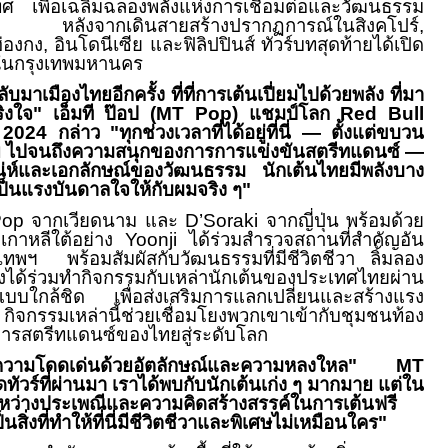
 เพื่อเฉลิมฉลองพลังแห่งการเชื่อมต่อและวัฒนธรรม
ิง หลังจากเดินสายสร้างปรากฏการณ์ในสิงคโปร์
,
ฮ่องกง
,
อินโดนีเซีย และฟิลิปปินส์ ทัวร์บทสุดท้ายได้เปิด
ำในกรุงเทพมหานคร
ลับมาเมืองไทยอีกครั้ง ที่ที่การเต้นเปี่ยมไปด้วยพลัง ที่มา
ิงใจ
"
เอ็มที ป๊อป (
MT Pop)
แชมป์โลก
Red Bull
e 2024
กล่าว
"
ทุกช่วงเวลาที่ได้อยู่ที่นี่ — ตั้งแต่ขบวน
 ไปจนถึงความสนุกของการการแข่งขันสตรีทแดนซ์ —
เสน่ห์และเอกลักษณ์ของวัฒนธรรม นักเต้นไทยมีพลังบาง
เป็นแรงบันดาลใจให้กับผมจริง ๆ
"
Pop
จากเวียดนาม และ
D’Soraki
จากญี่ปุ่น พร้อมด้วย
กเกาหลีใต้อย่าง
Yoonji
ได้ร่วมสำรวจสถานที่สำคัญอัน
งเทพฯ
พร้อมสัมผัสกับวัฒนธรรมที่มีชีวิตชีวา ลิ้มลอง
ได้ร่วมทำกิจกรรมกับเหล่านักเต้นของประเทศไทยผ่าน
ปแบบใกล้ชิด เพื่อส่งเสริมการแลกเปลี่ยนและสร้างแรง
 กิจกรรมเหล่านี้ช่วยเชื่อมโยงพวกเขาเข้ากับชุมชนท้อง
งการสตรีทแดนซ์ของไทยสู่ระดับโลก
ความโดดเด่นด้วยอัตลักษณ์และความหลงใหล
" MT
ทัวร์ที่ผ่านมา เราได้พบกับนักเต้นเก่ง ๆ มากมาย แต่ใน
ว่างประเพณีและความคิดสร้างสรรค์ในการเต้นฟรี
นสิ่งที่ทำให้ที่นี่มีชีวิตชีวาและพิเศษไม่เหมือนใคร
"