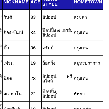
NICKNAME
AGE
HOMETOWN
STYLE
น
กันต์
33
ฮิปฮอป
สงขลา
ิ
ป๊อปปิ้ง
&
เฮาส์
,
ต้อง ซันเน่
34
กรุงเทพ
ฮิปฮอป
ง
บิ๊ก
36
ครัมป์
กรุงเทพ
ว
เฟรน
19
ล็อกกิ้ง
สมุทรปราการ
์
ฮิปฮอป
,
ฟรี
น๊อต
28
กรุงเทพ
สไตล์
ู
ป๊อปปิ้ง
,
สเตฟาโน่
22
พัทยา
ฮิปฮอป
์