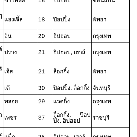
ข้าวทิพย์
18
ฮิปฮอป
ขอนแก่น
้
แองเจิ้ล
18
ป๊อปปิ้ง
พัทยา
อ้น
20
ฮิปฮอป
กรุงเทพ
์
ปราง
21
ฮิปฮอป
,
เฮาส์
กรุงเทพ
ิ
เจ็ส
21
ล็อกกิ้ง
พัทยา
เต้
30
ป๊อปปิ้ง
,
ล็อกกิ้ง
จันทบุรี
พลอย
29
แวคกิ้ง
กรุงเทพ
ว
ล็อกกิ้ง
,
ป๊อป
เพชร
37
ราชบุรี
ปิ้ง
,
ฮิปฮอป
ะ
แม็ค
35
ฮิปฮอป
,
เฮาส์
กรุงเทพ