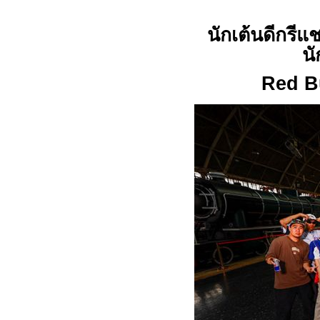
นักเต้นดีกรีแ
นั
Red B