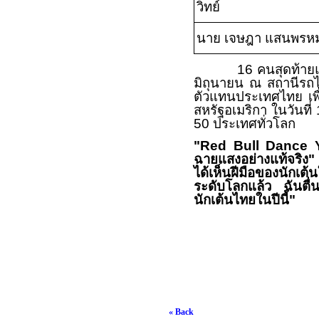
วิทย์
นาย เจษฎา แสนพรห
นักเต้น
16
คนสุดท้าย
มิถุนายน ณ สถานีรถไฟ
ตัวแทนประเทศไทย เพื
สหรัฐอเมริกา ในวันที่
50
ประเทศทั่วโลก
"Red Bull Dance 
ฉายแสงอย่างแท้จริง
ได้เห็นฝีมือของนักเต้
ระดับโลกแล้ว ฉันตื่
นักเต้นไทยในปีนี้
"
« Back