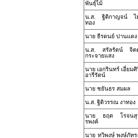
พันธุ์ไม้
น.ส. ฐิติกาญจน์ ไม
ทอง
นาย ธีรดนย์ ปานแดง
น.ส. สรัลรัตน์ จิตต
กระจายแสง
นาย เอกรินทร์ เอี่ยมศิร
อารีรัตน์
นาย ชยันธร สมผล
น.ส. ฐิติวรรณ งาทอง
นาย ธฤต โรจนสุ
รพงค์
นาย ทวิพงษ์ พงษ์ภัทร