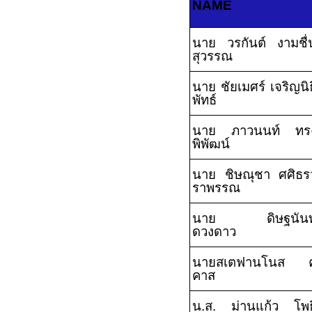
NAME
นาย วรกันต์ งามชื่
สุวรรณ
นาย ชัยเมศร์ เจริญนิธ
พัทธ์
นาย ภาวนนท์ ทร
พิพัฒน์
นาย ชิษณุชา ศศิธร
ราพรรณ
นาย ดิษฐนันท
ดวงดาว
นายสเตฟานโนส ค
คาส
น.ส. ม่านแก้ว โพธิ