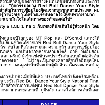
งความสำคัญของการสร้างพื้นที่ให้ชุมชนท้องถิ่นและการ
ม่ว่า
"
กิจกรรมอย่าง
Red Bull Dance Your Style
สำคัญในการเชื่อมโยงผู้คนจากหลากหลายประเทศ ผม
ับรู้ว่าพวกเขาได้สร้างแรงบันดาลใจให้กับพวกเรามาก
กเขามั่นใจในเส้นทางของตัวเองต่อไป
"
style
แบบ
1
ต่อ
1
กับเพลงที่นักเต้นไม่รู้ล่วงหน้า โดย
รีทสู่แชมป์โลกของ
MT Pop
และ
D’Soraki
แสดงให้
่เปลี่ยนชีวิตได้จากเวที
Red Bull Dance Your Style
ตล์ระดับโลกที่เน้นความสด ความกล้า และการเชื่อมโยง
ชมเป็นหลัก นักเต้นจากหลากหลายสไตล์ อาทิ ทั้งฮิปฮอป
ิ้ง และ ครัมป์ ผู้เข้าแข่งขันจะประชันกันแบบตัวต่อตัวต้น
ม่อาจคาดเดา ไม่ว่าจะเป็นเพลงคลาสสิกหรือฮิตยุคใหม่
รมการ คนดูเท่านั้นที่จะเป็นผู้ตัดสินว่าใครจะผ่านเข้าสู่
การเปิดตัวเมื่อปีที่แล้ว ประเทศไทยกำลังเตรียมพร้อม
ารแข่งขัน
Red Bull Dance Your Style National Final
บสุดท้ายสำหรับการแข่งขัน
Red Bull Dance Your Style
าจากหลากหลายสถานที่ ภูมิหลัง และสไตล์การเต้นที่แตก
DANCE