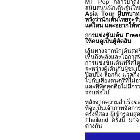
MT Pop
กล่าวย้ำถึ
สนับสนุนนักเต้นรุ่นให
Asia Tour
มีบทบาท
หวังว่านักเต้นไทยจะร
แค่ไหน และอยากให้พว
การแข่งขันเต้น
Free
ให้คนดูเป็นผู้ตัดสิน
เส้นทางจากนักเต้นสต
เห็นถึงพลังและโอกาสที
การแข่งขันเต้นฟรีสไ
ระหว่างผู้เต้นกับผู้
ป๊อปปิ้ง ล็อกกิ้ง แวคก
ไปกับเสียงดนตรีที่ไ
และที่พีคสุดคือไม่มีกร
รอบต่อไป
หลังจากความสำเร็จของ
ที่จะเป็นเจ้าภาพจัดก
ครั้งที่สอง ผู้เข้ารอ
Thailand
ครั้งนี้ ม
ต่างกัน