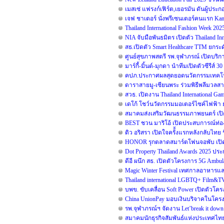
เมสเซ่ แฟรงก์เฟิร์ต,เยอรมัน ดันผู้ปร
เจฟ ชาเตอร์ นั่งพรีเซนเตอร์คนแรก Kam
Thailand International Fashion Week 20
NIA จับมือพันธมิตร เปิดตัว Thailand 
สธ.เปิดตัว Smart Healthcare TTM ยก
ศูนย์สุขภาพสตรี รพ.จุฬาภรณ์ เปิดบริกา
มาร์กี้-มิ้นต์-มุกดา นำทีมเปิดตัวซีรีส์ 3
คปภ.ประกาศผลสุดยอดนวัตกรรมเทคโนโล
ดาราสายมู-เซียนพระ ร่วมพิธีพลีมวลสาร
สวธ. เปิดงาน Thailand International G
เดโก้ โชว์นวัตกรรมมอเตอร์ไซค์ไฟฟ้า ยก
สมาคมส่งเสริมวัฒนธรรมภาพยนตร์ เปิ
BEST ชวน มาริโอ้ เปิดประสบการณ์ท่องเ
ดิว อริสรา เปิดใจครั้้งแรกหลังกลับไ
HONOR รุกตลาดสมาร์ตโฟนจอพับ เปิด
Dot Property Thailand Awards 2025 ป
ดีอี ผนึก สธ. เปิดตัวโครงการ 5G Amb
Magic Winter Festival เทศกาลอาหารและด
Thailand international LGBTQ+ Film&TV 
บพข. ขับเคลื่อน Soft Power เปิดตัวโ
China UnionPay มอบเงินบริจาคในโครงกา
รพ.จุฬาภรณ์ฯ จัดงาน Let’break it down ร
สมาคมนักธุรกิจสัมพันธ์แห่งประเทศไทย 