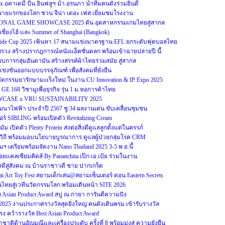
x อคาเดมี ปั้น อินฟลูฯ ม้า อรนภา นำทีมคนดังร่วมยินดี
รายแรกของโลก ชวน จีน่า เดอะ เฟส เยี่ยมชมโรงงาน
ONAL GAME SHOWCASE 2025 ดัน อุตสาหกรรมเกมไทยสู่สากล
์เซี่ยงไฮ้ และ Summer of Shanghai (Bangkok)
-Side Cup 2025 เฟ้นหา 17 สนามแข่งมาตรฐาน EFL ยกระดับฟุตบอลไทย
งสรวง สร้างปรากฎการณ์หนังแอ็คชั่นตลก พร้อมเข้าฉายปลายปี นี้
กอบการกลุ่มอันดามัน สร้างสรรค์ผ้าไทยร่วมสมัย สู่สากล
ข่งขันออกแบบบรรจุภัณฑ์ เพื่อสังคมที่ยั่งยืน
ตกรรมยารักษามะเร็งใหม่ ในงาน CU Innovation & IP Expo 2025
GE 168 วิชามูเพื่อธุรกิจ รุ่น 1 ม.หอการค้าไทย
WCASE x VRU SUSTAINABILITY 2025
าไฟฟ้า ประจำปี 2567 ชู 34 ผลงานเด่น ขับเคลื่อนชุมชน
อร์ SIBLING พร้อมเปิดตัว Revitalizing Cream
ม เปิดตัว Plenty Protein ส่งต่อสิ่งดีดูแลลูกตั้งแต่ในครรภ์
วิถี พร้อมมอบนโยบายบูรณาการ ดูแลผู้ป่วยกลุ่มโรค CRM
ตรียมพร้อมจัดงาน Nano Thailand 2025 3-5 พ.ย.นี้
แคลเซียมคิดส์ By Pananchita เป๊ก เอ เป้ย ร่วมในงาน
ิ่งดีสู่สังคม ณ บ้านราชาวดี ชาย ปากเกร็ด
 Art Toy Fest สยามเด็กเล่น@สยามเซ็นเตอร์ ตอน Eastern Secrets
ไทยสู่เวทีนวัตกรรมโลก พร้อมเดินหน้า SITE 2026
Asian Product Award สบู่ ณ กายา การันตีความปัง
s 2025 งานประกาศรางวัลสุดยิ่งใหญ่ คนดังเดินพรม เข้ารับรางวัล
ง คว้ารางวัล Best Asian Product Award
ิด้านอัญมณีและเครื่องประดับ ครั้งที่ 8 พร้อมมุ่งสู่ ความยั่งยืน