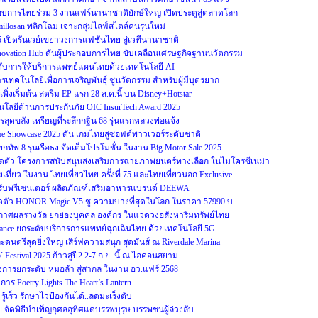
ะกอบการไทยร่วม 3 งานแฟร์นานาชาติยักษ์ใหญ่ เปิดประตูสู่ตลาดโลก
illosan พลิกโฉม เจาะกลุ่มไลฟ์สไตล์คนรุ่นใหม่
25 เปิดรันเวย์เขย่าวงการแฟชั่นไทย สู่เวทีนานาชาติ
Innovation Hub ดันผู้ประกอบการไทย ขับเคลื่อนเศรษฐกิจฐานนวัตกรรม
ระดับการให้บริการแพทย์แผนไทยด้วยเทคโนโลยี AI
รเทคโนโลยีเพื่อการเจริญพันธุ์ ชูนวัตกรรม สำหรับผู้มีบุตรยาก
0 เพิ่งเริ่มต้น สตรีม EP แรก 28 ส.ค.นี้ บน Disney+Hotstar
ยีด้านการประกันภัย OIC InsurTech Award 2025
สุดขลัง เหรียญที่ระลึกกฐิน 68 รุ่นแรกหลวงพ่อแจ้ง
ame Showcase 2025 ดัน เกมไทยสู่ซอฟต์พาวเวอร์ระดับชาติ
ทัพ 8 รุ่นเรือธง จัดเต็มโปรโมชั่น ในงาน Big Motor Sale 2025
ดตัว โครงการสนับสนุนส่งเสริมการฉายภาพยนตร์ทางเลือก ในไมโครซีเนม่า
ที่ยว ในงาน ไทยเที่ยวไทย ครั้งที่ 75 และไทยเที่ยวนอก Exclusive
ทย รับพรีเซนเตอร์ ผลิตภัณฑ์เสริมอาหารแบรนด์ DEEWA
ตัว HONOR Magic V5 ชู ความบางที่สุดในโลก ในราคา 57990 บ
ระกาศผลรางวัล ยกย่องบุคคล องค์กร ในแวดวงอสังหาริมทรัพย์ไทย
ulance ยกระดับบริการการแพทย์ฉุกเฉินไทย ด้วยเทคโนโลยี 5G
นตรีสุดยิ่งใหญ่ เสิร์ฟความสนุก สุดมันส์ ณ Riverdale Marina
Festival 2025 ก้าวสู่ปี2 2-7 ก.ย. นี้ ณ ไอคอนสยาม
ครงการยกระดับ หมอลำ สู่สากล ในงาน อว.แฟร์ 2568
ร Poetry Lights The Heart’s Lantern
ู้เร็ว รักษาไวป้องกันได้..ลดมะเร็งตับ
จัดพิธีบำเพ็ญกุศลอุทิศแด่บรรพบุรุษ บรรพชนผู้ล่วงลับ