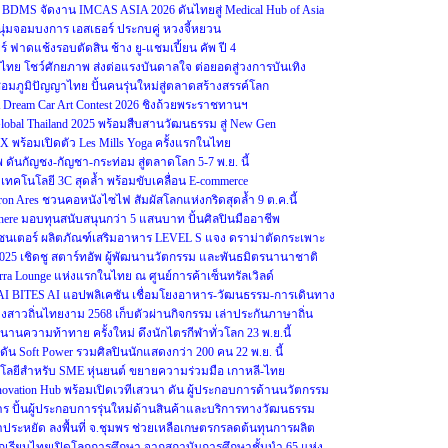
DMS จัดงาน IMCAS ASIA 2026 ดันไทยสู่ Medical Hub of Asia
นุ่มจอมบงการ เอสเธอร์ ประกบคู่ หวงจี้หยวน
ชียร์ ฟาดแช้งรอบตัดสิน ช้าง ยู-แชมเปี้ยน คัพ ปี 4
โชว์ศักยภาพ ส่งต่อแรงบันดาลใจ ต่อยอดสู่วงการบันเทิง
อมภูมิปัญญาไทย ปั้นคนรุ่นใหม่สู่ตลาดสร้างสรรค์โลก
eam Car Art Contest 2026 ชิงถ้วยพระราชทานฯ
Global Thailand 2025 พร้อมสืบสานวัฒนธรรม สู่ New Gen
OX พร้อมเปิดตัว Les Mills Yoga ครั้งแรกในไทย
ดันกัญชง-กัญชา-กระท่อม สู่ตลาดโลก 5-7 พ.ย. นี้
ู เทคโนโลยี 3C สุดล้ำ พร้อมขับเคลื่อน E-commerce
ron Ares ชวนคอหนังไซไฟ สัมผัสโลกแห่งกริดสุดล้ำ 9 ต.ค.นี้
re มอบทุนสนับสนุนกว่า 5 แสนบาท ปั้นศิลปินมืออาชีพ
รีเซนเตอร์ ผลิตภัณฑ์เสริมอาหาร LEVEL S แจง ดราม่าตัดกระเพาะ
2025 เชิดชู สตาร์ทอัพ ผู้พัฒนานวัตกรรม และพันธมิตรนานาชาติ
erra Lounge แห่งแรกในไทย ณ ศูนย์การค้าเซ็นทรัลเวิลด์
 THAI BITES AI แอปพลิเคชัน เชื่อมโยงอาหาร-วัฒนธรรม-การเดินทาง
างสาวถิ่นไทยงาม 2568 เก็บตัวผ่านกิจกรรม เล่าประกันภาษาถิ่น
งตำนานความท้าทาย ครั้งใหม่ ดึงนักไตรกีฬาทั่วโลก 23 พ.ย.นี้
ัน Soft Power รวมศิลปินนักแสดงกว่า 200 คน 22 พ.ย. นี้
ลยีสำหรับ SME หุ่นยนต์ ขยายความร่วมมือ เกาหลี-ไทย
Innovation Hub พร้อมเปิดเวทีเสวนา ดัน ผู้ประกอบการด้านนวัตกรรม
าร ปั้นผู้ประกอบการรุ่นใหม่ด้านสินค้าและบริการทางวัฒนธรรม
ระหยัด ลงพื้นที่ จ.ชุมพร ช่วยเหลือเกษตรกรลดต้นทุนการผลิต
นักเรียนไทยเปิดโลกการศึกษา จากสถาบันการศึกษาชั้นนำ 65 แห่ง