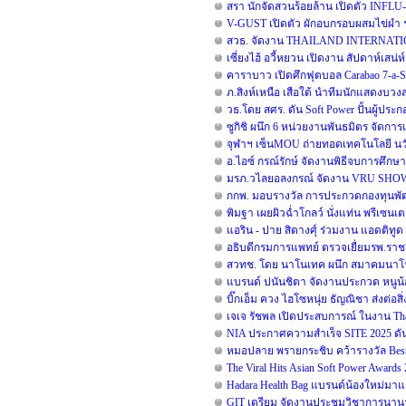
สรา นักจัดสวนร้อยล้าน เปิดตัว INFLU-
V-GUST เปิดตัว ผักอบกรอบผสมไข่ผำ 
สวธ. จัดงาน THAILAND INTERNATI
เซี่ยงไฮ้ อวี้หยวน เปิดงาน สัปดาห์เสน่ห
คาราบาว เปิดศึกฟุตบอล Carabao 7-a
ภ.สิงห์เหนือ เสือใต้ นำทีมนักแสดงบว
วธ.โดย สศร. ดัน Soft Power ปั้นผู้ประ
ซูกิชิ ผนึก 6 หน่วยงานพันธมิตร จัดการแ
จุฬาฯ เซ็นMOU ถ่ายทอดเทคโนโลยี นวั
อ.ไอซ์ กรณ์รักษ์ จัดงานพิธีจบการศึกษา 
มรภ.วไลยอลงกรณ์ จัดงาน VRU SHO
กกพ. มอบรางวัล การประกวดกองทุนพัฒน
พิมฐา เผยผิวฉ่ำโกลว์ นั่งแท่น พรีเซนเต
แอริน - ปาย สิตางศุ์ ร่วมงาน แอดติทูด มั
อธิบดีกรมการแพทย์ ตรวจเยื่ยมรพ.ราช
สวทช. โดย นาโนเทค ผนึก สมาคมนาโนฯ เ
แบรนด์ ปนันชิตา จัดงานประกวด หนูน้อย
บิ๊กเอ็ม ควง ไฮโซหนุ่ย ธัญณิชา ส่งต่อส
เจเจ รัชพล เปิดประสบการณ์ ในงาน Thai
NIA ประกาศความสำเร็จ SITE 2025 ดัน
หมอปลาย พรายกระชิบ คว้ารางวัล Best 
The Viral Hits Asian Soft Power Award
Hadara Health Bag แบรนด์น้องใหม่มาแร
GIT เตรียม จัดงานประชุมวิชาการนานาชาต