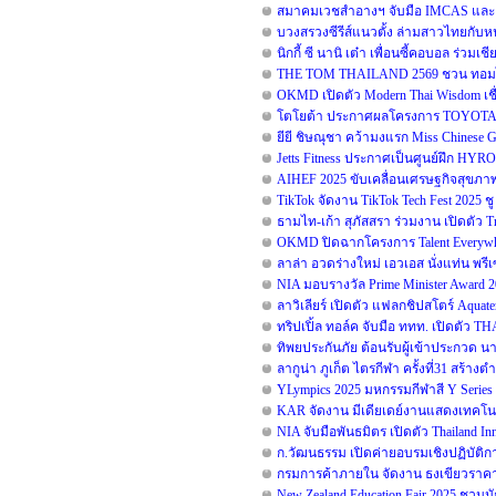
สมาคมเวชสำอางฯ จับมือ IMCAS และ B
บวงสรวงซีรีส์แนวตั้ง ล่ามสาวไทยกับห
นิกกี้ ซี นานิ เต๋า เพื่อนซี้คอบอล ร่วมเ
THE TOM THAILAND 2569 ชวน ทอมไทย 
OKMD เปิดตัว Modern Thai Wisdom เชื่
โตโยต้า ประกาศผลโครงการ TOYOTA Dr
ยียี ชิษณุชา คว้ามงแรก Miss Chinese 
Jetts Fitness ประกาศเป็นศูนย์ฝึก HYR
AIHEF 2025 ขับเคลื่อนเศรษฐกิจสุขภาพ 
TikTok จัดงาน TikTok Tech Fest 2025 ช
ธามไท-เก้า สุภัสสรา ร่วมงาน เปิดตัว T
OKMD ปิดฉากโครงการ Talent Everywhe
ลาล่า อวดร่างใหม่ เอวเอส นั่งแท่น พ
NIA มอบรางวัล Prime Minister Award 
ลาวิเลียร์ เปิดตัว แฟลกชิปสโตร์ Aquat
ทริปเปิ้ล ทอล์ค จับมือ ททท. เปิดตัว
ทิพยประกันภัย ต้อนรับผู้เข้าประกวด น
ลากูน่า ภูเก็ต ไตรกีฬา ครั้งที่31 สร้า
YLympics 2025 มหกรรมกีฬาสี Y Series ด
KAR จัดงาน มีเดียเดย์งานแสดงเทคโนโ
NIA จับมือพันธมิตร เปิดตัว Thailand 
ก.วัฒนธรรม เปิดค่ายอบรมเชิงปฏิบัติก
กรมการค้าภายใน จัดงาน ธงเขียวราคาป
New Zealand Education Fair 2025 ชวน