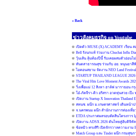
« Back
ข่าวสังคมธุรกิจ on Youtube
เปิดตัว MUSE (X) ACADEMY เรียน สอน 
Bell รังนกแท้ ร่วมงาน Chuchai Influ D
วุ้นเส้น ลุ้นท้องปีนี้ รับเคยผสมตัวอ่อนไ
ทันตสาธารณสุข ร่วมกับ อย. หนุนยาสีฟัน
ไอคอนสยาม จัดงาน NEO Land Festival 
STARTUP THAILAND LEAGUE 2026 รอ
The Viral Hits Love Moment Awards 20
วิ่งเพื่อแม่ 12 สิงหา ฮาล์ฟ มาราธอน ก
โอ๋-ภัคจีรา-ดิว อริสรา อวดหุ่นสวย เ
เปิดงาน Startup X Innovation Thailand
สทนช. ผนึก ม.เกษตรศาสตร์ เดินหน้าปร
จ.นครพนม ผนึก สำนักงานการท่องเที่ยว
ETDA ประกาศผลรอบตัดสินโครงการ Ignite
เปิดงาน ADSX 2026 ดันไทยสู่ฮับดิจิทัลคอ
ซ้อหมิว-ทรงสิริ เปิดจักรวาลความงาม
Match Group และ Tinder ผนึก กรมสุข