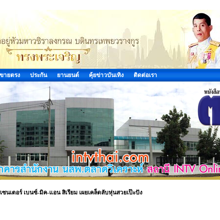
ขายตรง
ประกัน
ยานยนต์
คุ้ยข่าวบันเทิง
ติดต่อเรา
นเตอร์ เบนซ์-มิค-แอน สิเรียม เผยเคล็ดลับหุ่นสวยเป๊ะปัง