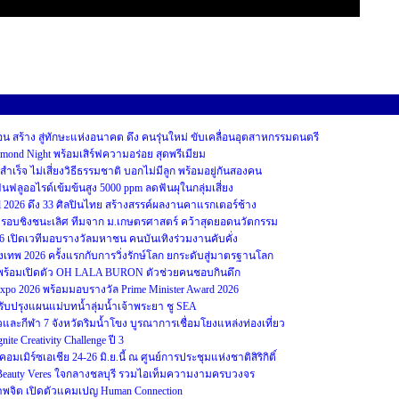
สร้าง สู่ทักษะแห่งอนาคต ดึง คนรุ่นใหม่ ขับเคลื่อนอุตสาหกรรมดนตรี
iamond Night พร้อมเสิร์ฟความอร่อย สุดพรีเมียม
ม่สำเร็จ ไม่เสี่ยงวิธีธรรมชาติ บอกไม่มีลูก พร้อมอยู่กันสองคน
ฟลูออไรด์เข้มข้นสูง 5000 ppm ลดฟันผุในกลุ่มเสี่ยง
2026 ดึง 33 ศิลปินไทย สร้างสรรค์ผลงานคาแรกเตอร์ช้าง
บชิงชนะเลิศ ทีมจาก ม.เกษตรศาสตร์ คว้าสุดยอดนวัตกรรม
26 เปิดเวทีมอบรางวัลมหาชน คนบันเทิงร่วมงานคับคั่ง
รุงเทพ 2026 ครั้งแรกกับการวิ่งรักษ์โลก ยกระดับสู่มาตรฐานโลก
ป๊ะ พร้อมเปิดตัว OH LALA BURON ตัวช่วยคนชอบกินดึก
 Expo 2026 พร้อมมอบรางวัล Prime Minister Award 2026
ับปรุงแผนแม่บทน้ำลุ่มน้ำเจ้าพระยา ชู SEA
และกีฬา 7 จังหวัดริมน้ำโขง บูรณาการเชื่อมโยงแหล่งท่องเที่ยว
 Creativity Challenge ปี 3
มเมิร์ซเอเชีย 24-26 มิ.ย.นี้ ณ ศูนย์การประชุมแห่งชาติสิริกิติ์
 Beauty Veres ใจกลางชลบุรี รวมไอเท็มความงามครบวงจร
ภาพจิต เปิดตัวแคมเปญ Human Connection