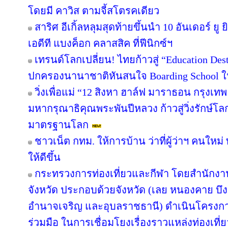
โดยมี คาวิส ตามจี้สโตรคเดียว
สาริศ อีเกิ้ลหลุมสุดท้ายขึ้นนำ 10 อันเดอร์ 
เอดีที แบงค็อก คลาสสิค ที่ฟีนิกซ์ฯ
เทรนด์โลกเปลี่ยน! ไทยก้าวสู่ “Education Dest
ปกครองนานาชาติหันสนใจ Boarding School ใน
วิ่งเพื่อแม่ “12 สิงหา ฮาล์ฟ มาราธอน กรุงเ
มหากรุณาธิคุณพระพันปีหลวง ก้าวสู่วิ่งรักษ์โ
มาตรฐานโลก
ชาวเน็ต กทม. ให้การบ้าน ว่าที่ผู้ว่าฯ คนให
ให้ดีขึ้น
กระทรวงการท่องเที่ยวและกีฬา โดยสำนักงานท
จังหวัด ประกอบด้วยจังหวัด (เลย หนองคาย 
อำนาจเจริญ และอุบลราชธานี) ดำเนินโครง
ร่วมมือ ในการเชื่อมโยงเรื่องราวแหล่งท่องเที่