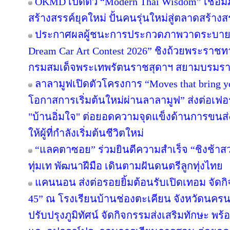
OKMD เปิดตัว “Modern Thai Wisdom” เชื่อม
สร้างสรรค์ยุคใหม่ ปั้นคนรุ่นใหม่สู่ตลาดสร้าง
ประกาศผลผู้ชนะการประกวดภาพวาดระบายส
Dream Car Art Contest 2026” ชิงถ้วยพระราช
กรมสมเด็จพระเทพรัตนราชสุดาฯ สยามบรมราช
ลาลามูฟเปิดตัวโครงการ “Moves that bring 
โอกาสการเริ่มต้นใหม่ผ่านลาลามูฟ” ส่งต่อเฟอร
"บ้านอิ่มใจ" ต่อยอดความจุดแข็งด้านการขนส่
ให้ผู้ที่กำลังเริ่มต้นชีวิตใหม่
“แลคตาซอย” ร่วมยินดีความสำเร็จ “ชิงช้าสว
ทุ่มเท พัฒนาฝีมือ เดินตามฝันดนตรีลูกทุ่งไทย
แคนนอน ส่งต่อรอยยิ้มต้อนรับเปิดเทอม จัดกิจก
45” ณ โรงเรียนบ้านช่องตะเคียน จังหวัดนครน
ปรับปรุงภูมิทัศน์ จัดกิจกรรมส่งเสริมทักษะ พร