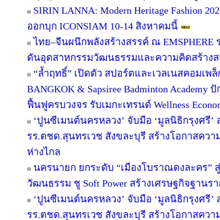
SIRIN LANNA: Modern Heritage Fashion 2
ออกบุก ICONSIAM 10-14 สิงหาคมนี้
ไทย–จีนผนึกพลังสร้างสรรค์ ณ EMSPHERE ร
ดันอุตสาหกรรมวัฒนธรรมและความคิดสร้างสรร
“ล้ำฤทธิ์” เปิดตัว สปอร์ตและเวลเนสคอมเพ
BANGKOK & Sapsiree Badminton Academy ปั
ฟื้นฟูครบวงจร รับเมกะเทรนด์ Wellness Econ
‘ปูนซีเมนต์นครหลวง’ จับมือ ‘มูลนิธิกรุงศรี’
รร.ตชด.สุนทรเวช สังขละบุรี สร้างโอกาสความเ
ห่างไกล
นครนายก ยกระดับ “เมืองโบราณดงละคร” สู่ห
วัฒนธรรม ชู Soft Power สร้างเศรษฐกิจฐานรา
‘ปูนซีเมนต์นครหลวง’ จับมือ ‘มูลนิธิกรุงศรี’
รร.ตชด.สุนทรเวช สังขละบุรี สร้างโอกาสความเ