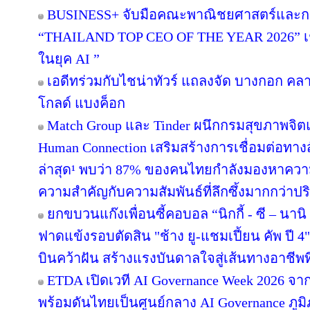
BUSINESS+ จับมือคณะพาณิชยศาสตร์และกา
“THAILAND TOP CEO OF THE YEAR 2026” เชิด
ในยุค AI ”
เอดีทร่วมกับไชน่าทัวร์ แถลงจัด บางกอก คลาสส
โกลด์ แบงค็อก
Match Group และ Tinder ผนึกกรมสุขภาพจิ
Human Connection เสริมสร้างการเชื่อมต่อ
ล่าสุด¹ พบว่า 87% ของคนไทยกำลังมองหาความส
ความสำคัญกับความสัมพันธ์ที่ลึกซึ้งมากกว่าป
ยกขบวนแก๊งเพื่อนซี้คอบอล “นิกกี้ - ซี – นานิ 
ฟาดแข้งรอบตัดสิน "ช้าง ยู-แชมเปี้ยน คัพ ปี
บินคว้าฝัน สร้างแรงบันดาลใจสู่เส้นทางอาชีพท
ETDA เปิดเวที AI Governance Week 2026 จาก
พร้อมดันไทยเป็นศูนย์กลาง AI Governance ภูม