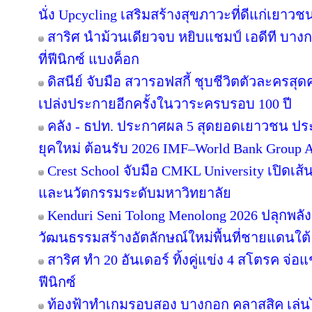
นั่ง Upcycling เสริมสร้างสุขภาวะที่ดีแก่เยาวช
สาริศ นำม้วนเดียวจบ หยิบแชมป์ เอดีที บาง
ที่ฟีนิกซ์ แบงค็อก
ดิสนีย์ จับมือ สวารอฟสกี้ ชุบชีวิตตัวละครสุดค
เปล่งประกายอีกครั้งในวาระครบรอบ 100 ปี
คลัง - ธปท. ประกาศผล 5 สุดยอดเยาวชน ปร
ยุคใหม่ ต้อนรับ 2026 IMF–World Bank Group 
Crest School จับมือ CMKL University เปิดเส้
และนวัตกรรมระดับมหาวิทยาลัย
Kenduri Seni Tolong Menolong 2026 ปลุกพลัง
วัฒนธรรมสร้างอัตลักษณ์ใหม่พื้นที่ชายแดนใต้ 
สาริศ ทำ 20 อันเดอร์ ทิ้งคู่แข่ง 4 สโตรค จ่
ฟีนิกซ์
ท้องฟ้าทำเกมรอบสอง บางกอก คลาสสิค เล่นไ