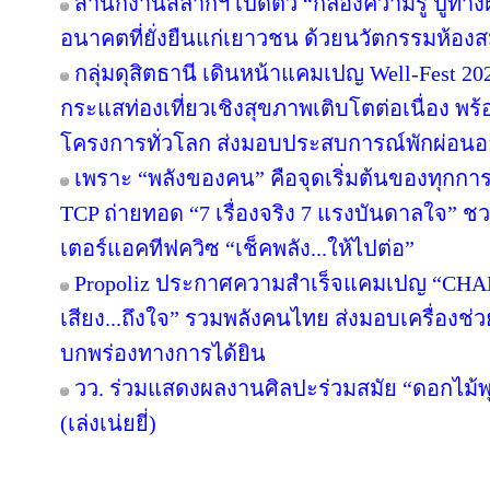
สำนักงานสลากฯ เปิดตัว “กล่องความรู้ ปูทางฝัน”
อนาคตที่ยั่งยืนแก่เยาวชน ด้วยนวัตกรรมห้องส
กลุ่มดุสิตธานี เดินหน้าแคมเปญ Well-Fest 2026
กระแสท่องเที่ยวเชิงสุขภาพเติบโตต่อเนื่อง พร
โครงการทั่วโลก ส่งมอบประสบการณ์พักผ่อนอย
เพราะ “พลังของคน” คือจุดเริ่มต้นของทุกการไ
TCP ถ่ายทอด “7 เรื่องจริง 7 แรงบันดาลใจ” ช
เตอร์แอคทีฟควิซ “เช็คพลัง...ให้ไปต่อ”
Propoliz ประกาศความสำเร็จแคมเปญ “CHA
เสียง...ถึงใจ” รวมพลังคนไทย ส่งมอบเครื่องช่วย
บกพร่องทางการได้ยิน
วว. ร่วมแสดงผลงานศิลปะร่วมสมัย “ดอกไม้พุ
(เล่งเน่ยยี่)