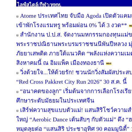
ไลฟ์สไตล์/กีฬา/ททท.
Atome ประเทศไทย จับมือ Agoda เปิดตัวแคมเปญ 
เข้าพักโรงแรมหรู พร้อมผ่อน 0% ได้ 3 งวด**
สำนักงาน ป.ป.ส. จัดงานมหกรรมกองทุนแม่ข
พระราชปณิธานพระบรมราชชนนีพันปีหลวง มุ่ง
ภัยยาเสพติด ภายใต้แนวคิด “พลังแห่งความเมต
สิงหาคมนี้ ณ อิมแพ็ค เมืองทองธานี
วิ่งด้วยใจ...ให้ด้วยรัก! ชวนนักวิ่งสัมผัสปร
“Red Cross Pakkret City Run 2026” 30 ส.ค. นี้
“อนาคตของลูก” เริ่มต้นจากการเลือกโรงเรียนที
ศึกษาระดับมัธยมในประเทศจีน
เสิร์ฟความสุขแบบตัวแม่! แสนสิริโชว์ความสำ
ใหญ่ “Aerobic Dance เต้นสับๆ กับตัวแม่” ดึง “
หมุดลุยต่อ “แสนสิริ ประชาอุทิศ 90 คอมมูนิตี้” 1