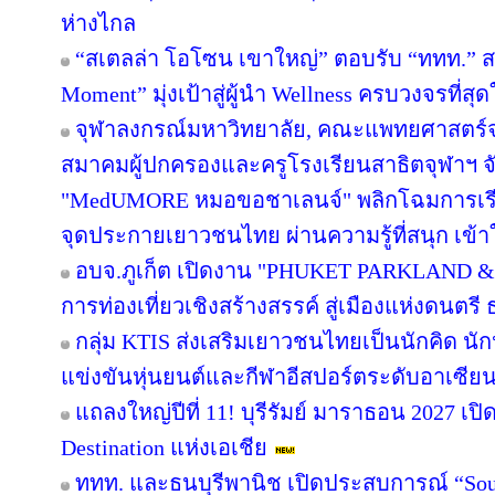
ห่างไกล
“สเตลล่า โอโซน เขาใหญ่” ตอบรับ “ททท.” ส
Moment” มุ่งเป้าสู่ผู้นำ Wellness ครบวงจรที่
จุฬาลงกรณ์มหาวิทยาลัย, คณะแพทยศาสตร์จ
สมาคมผู้ปกครองและครูโรงเรียนสาธิตจุฬาฯ จับม
"MedUMORE หมอขอชาเลนจ์" พลิกโฉมการเรียนร
จุดประกายเยาวชนไทย ผ่านความรู้ที่สนุก เข้า
อบจ.ภูเก็ต เปิดงาน "PHUKET PARKLAND &
การท่องเที่ยวเชิงสร้างสรรค์ สู่เมืองแห่งดนต
กลุ่ม KTIS ส่งเสริมเยาวชนไทยเป็นนักคิด นัก
แข่งขันหุ่นยนต์และกีฬาอีสปอร์ตระดับอาเซียน 
แถลงใหญ่ปีที่ 11! บุรีรัมย์ มาราธอน 2027 เปิ
Destination แห่งเอเชีย
ททท. และธนบุรีพานิช เปิดประสบการณ์ “Soul