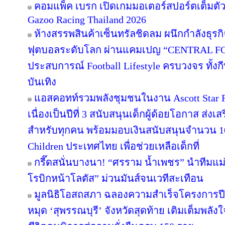
คอมแพ็ค เบรก เปิดเกมมอเตอร์สปอร์ตเต็มตั
Gazoo Racing Thailand 2026
ห้างสรรพสินค้าเซ็นทรัลชิดลม ผนึกกำลังธุร
ฟุตบอลระดับโลก ผ่านแคมเปญ “CENTRAL F
ประสบการณ์ Football Lifestyle ครบวงจร ทั้ง
บันเทิง
แอสคอทท์รวมพลังชุมชนในงาน Ascott Star Re
เนื่องเป็นปีที่ 3 สนับสนุนเด็กผู้ด้อยโอกาส ส่ง
สำหรับทุกคน พร้อมมอบเงินสนับสนุนจำนวน 10
Children ประเทศไทย เพื่อช่วยเหลือเด็กที่
กรี๊ดสนั่นบางนา! “ศรราม น้ำเพชร” นำทีมแม
โรบิกหน้าโลตัส” ม่วนมันส์จนเวทีสะเทือน
มูลนิธิโอสถสภา ฉลองความสำเร็จโครงการปีท
หมุด ‘สุพรรณบุรี’ จังหวัดสุดท้าย เติมเต็มพลัง