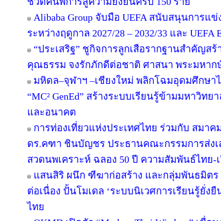
ชีวิตคนพิการสู่ความยั่งยืนครบ 150 ราย
Alibaba Group จับมือ UEFA สนับสนุนการแ
ระหว่างฤดูกาล 2027/28 – 2032/33 และ UEF
“ประเสริฐ” ชูกิจการลูกเสือรากฐานสำคัญสร้
คุณธรรม จงรักภักดีต่อชาติ ศาสนา พระมหากษั
มหิดล–จุฬาฯ –เชียงใหม่ พลิกโฉมอุดมศึกษาไทย
“MC² GenEd” สร้างระบบเรียนรู้ข้ามมหาวิทยา
และอนาคต
การท่องเที่ยวแห่งประเทศไทย ร่วมกับ สมาคมส
ดร.คฑา ชินบัญชร ประธานคณะกรรมการส่งเสร
สวดนพเคราะห์ ฉลอง 50 ปี ความสัมพันธ์ไทย-
แสนสิริ ผนึก ฑีฆาก่อสร้าง และกลุ่มพันธมิตร 
ต่อเนื่อง ปั้นโมเดล ‘ระบบนิเวศการเรียนรู้ยั่
ไทย