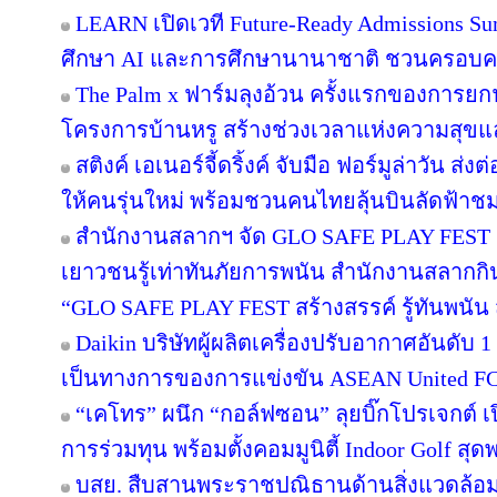
LEARN เปิดเวที Future-Ready Admissions Sum
ศึกษา AI และการศึกษานานาชาติ ชวนครอบ
The Palm x ฟาร์มลุงอ้วน ครั้งแรกของการยกฟ
โครงการบ้านหรู สร้างช่วงเวลาแห่งความสุขแล
สติงค์ เอเนอร์จี้ดริ้งค์ จับมือ ฟอร์มูล่าวัน 
ให้คนรุ่นใหม่ พร้อมชวนคนไทยลุ้นบินลัดฟ้าชม 
สำนักงานสลากฯ จัด GLO SAFE PLAY FEST เปิด
เยาวชนรู้เท่าทันภัยการพนัน สำนักงานสลากกิ
“GLO SAFE PLAY FEST สร้างสรรค์ รู้ทันพนัน ส
Daikin บริษัทผู้ผลิตเครื่องปรับอากาศอันดับ
เป็นทางการของการแข่งขัน ASEAN United F
“เคโทร” ผนึก “กอล์ฟซอน” ลุยบิ๊กโปรเจกต์ เป
การร่วมทุน พร้อมตั้งคอมมูนิตี้ Indoor Golf สุด
บสย. สืบสานพระราชปณิธานด้านสิ่งแวดล้อม “