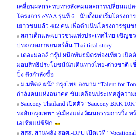
เคลื่อนผลกระทบทางสังคมและการเปลี่ยนแปล
โครงการ eYAA รุ่นที่ 6 - นับตั้งแต่เริ่มโครง
เยาวชนแล้ว 482 คน เพื่อดำเนินโครงการชุม
สภาเด็กและเยาวชนแห่งประเทศไทย เชิญชว
ประกวดภาพยนตร์สั้น Thai tical story
เดอะมอลล์ กรุ๊ป ผนึกพันธมิตรท่องเที่ยว เปิดต
มอบสิทธิประโยชน์นักเดินทางไทย-ต่างชาติ เช
ปิ้ง ดึงกำลังซื้อ
ม.มหิดล ผนึก กรุงไทย ลงนาม “Talent for Tomo
กำลังคนแห่งอนาคต ขับเคลื่อนประเทศสู่ความยั
Saucony Thailand เปิดตัว "Saucony BKK 10K
ระดับกรุงเทพฯ สู่เมืองแห่งวัฒนธรรมการวิ่ง พร
เอเชียแปซิฟิก
สสส. สานพลัง สอศ.-DPU เปิดเวที “Vocational