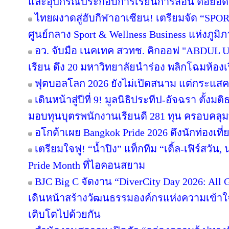
และอุปกรณ์ประกอบการเรียนการสอน ต่อยอ
ไทยผงาดสู่ฮับกีฬาอาเซียน! เตรียมจัด “SPORT
ศูนย์กลาง Sport & Wellness Business แห่งภูมิ
อว. จับมือ เนคเทค สวทช. คิกออฟ "ABDUL Uni
เรียน ดึง 20 มหาวิทยาลัยนำร่อง พลิกโฉมห้องเร
ฟุตบอลโลก 2026 ยังไม่เปิดสนาม แต่กระแสคน
เดินหน้าสู่ปีที่ 9! มูลนิธิประทีป-อัจฉรา ตั้
มอบทุนบุตรพนักงานเรียนดี 281 ทุน ครอบคลุม
อโกด้าเผย Bangkok Pride 2026 ดึงนักท่องเที่ย
เตรียมใจฟู! “น้ำปิง” แท็กทีม “เติ้ล-เฟิร์สวัน
Pride Month ที่ไอคอนสยาม
BJC Big C จัดงาน “DiverCity Day 2026: All Ge
เดินหน้าสร้างวัฒนธรรมองค์กรแห่งความเข้าใจ 
เติบโตไปด้วยกัน