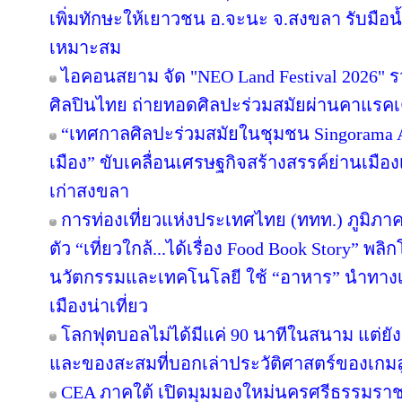
เพิ่มทักษะให้เยาวชน อ.จะนะ จ.สงขลา รับมือน
เหมาะสม
ไอคอนสยาม จัด "NEO Land Festival 2026" 
ศิลปินไทย ถ่ายทอดศิลปะร่วมสมัยผ่านคาแรคเ
“เทศกาลศิลปะร่วมสมัยในชุมชน Singorama Art
เมือง” ขับเคลื่อนเศรษฐกิจสร้างสรรค์ย่านเมือง
เก่าสงขลา
การท่องเที่ยวแห่งประเทศไทย (ททท.) ภูมิภาค
ตัว “เที่ยวใกล้...ได้เรื่อง Food Book Story” พ
นวัตกรรมและเทคโนโลยี ใช้ “อาหาร” นำทางเล่า
เมืองน่าเที่ยว
โลกฟุตบอลไม่ได้มีแค่ 90 นาทีในสนาม แต่ยั
และของสะสมที่บอกเล่าประวัติศาสตร์ของเกมล
CEA ภาคใต้ เปิดมุมมองใหม่นครศรีธรรมราช