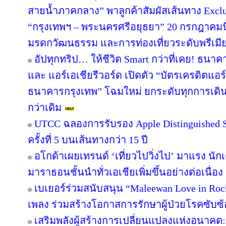
สายน้ำภาคกลาง” พาลูกค้าสัมผัสเส้นทาง Excl
“กรุงเทพฯ – พระนครศรีอยุธยา” 20 กรกฎาคมนี
มรดกวัฒนธรรม และการท่องเที่ยวระดับพรีเมี
อัปทุกทริป… ให้ชีวิต Smart กว่าที่เคย! ธนาค
และ แอร์เอเชียรีวอร์ด เปิดตัว “บัตรเครดิตแอร
ธนาคารกรุงเทพ” โฉมใหม่ ยกระดับทุกการเดินทา
กว่าเดิม
UTCC ฉลองการรับรอง Apple Distinguished Sc
ครั้งที่ 5 บนเส้นทางกว่า 15 ปี
อโกด้าเผยเทรนด์ ‘เที่ยวไปวิ่งไป’ มาแรง 
มาราธอนชั้นนำทั่วเอเชียเพิ่มขึ้นอย่างต่อเนื่อง
เบเยอร์ร่วมสนับสนุน “Maleewan Love in Rock
เพลง ร่วมสร้างโอกาสการรักษาผู้ป่วยโรคซับซ้อ
เสริมพลังผู้สร้างการเปลี่ยนแปลงแห่งอนาค