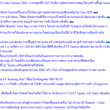
LI Sales Seminar 2026 วางกลยุทธ์ปี 2027 รับดีมานด์ตลาดตรวจสอบโครงสร้างพื้นฐานแล
ับคาร์บอนเครื่องแรกในไทย ปูทางอุตสาหกรรมปูนซีเมนต์สู่ Net Zero 2050
รฯ แจ้งวัฒนะ ใช้สถาปัตยกรรมสีเขียวร่วมแก้โจทย์น้ำท่วมถนนแจ้งวัฒนะอย่างยั่งยืน
้าพลังงานสะอาด หนุนเป้าหมายการเติบโตอย่างยั่งยืน
มสปีด เดินหน้า Solar Big Lot จ่อ COD 4 โครงการแรกต้นปี 70 หนุนรายได้เติบโตระยะยาว
บริจาคให้องค์กรสาธารณประโยชน์ ต่อเนื่องเป็นปีที่ 20 ที่ได้เดินทางเคียงข้างกัน
เอกชน และชุมชน ร่วมฟื้นฟูป่าชายเลน สร้างสมดุลระบบนิเวศ สู่เป้าหมายความยั่งยืน
e) ลด 1 บาท/ลิตร กว่า 204 สถานีทั่วไทย พีทีที สเตชั่น (PTT Station) เดินหน้าขยายบริการเติ
ทั่วประเทศ
ือนแรกของปี 2569 พร้อมจ่ายเงินปันผลระหว่างกาล 4.50 บาทต่อหุ้น
ี่ผันผวนสูง ย้ำไทยมีสำรองเพียงพอ เตรียมมาตรการลดภาระค่าครองชีพต่อเนื่อง
ี้ Q2 โตเด่น เตรียมติดปีกครึ่งปีหลัง
ภาคเอกชน ผลักดันอุตสาหกรรม MRO สร้างโอกาสไทยสู่ศูนย์กลางซ่อมอากาศยานแห่ง
land EV Roaming Hub” เชื่อมโยงข้อมูลสถานีชาร์จ EV
สนอ 3 การไฟฟ้า ปรับอัตราค่าไฟฟ้า ประเภทบ้านอยู่อาศัยแบบอัตราก้าวหน้า (Progressive
ื่อติดตั้งโซลาร์เซลล์ โดยไม่มีค่าใช้จ่าย กับโครงการ ‘GULF Sparks, Life Starts เติมพลัง
์อัจฉริยะครบวงจร ดันผู้ประกอบการไทยเชื่อมตลาดจีน–โลก ผ่านเวที Thailand – China
รานส์ฟอร์มสู่ ‘End-to-End Smart Logistics Solutions’ รองรับทุกไซส์ธุรกิจ