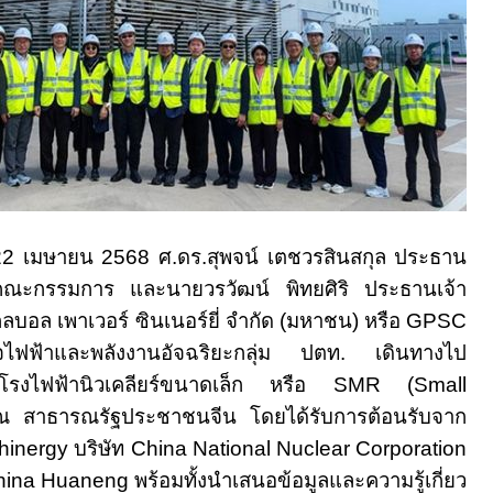
22
เมษายน
2568
ศ.ดร.สุพจน์ เตชวรสินสกุล
ประธาน
คณะกรรมการ และนายวรวัฒน์ พิทยศิริ ประธานเจ้า
โกลบอล เพาเวอร์ ซินเนอร์ยี่ จำกัด (มหาชน) หรือ
GPSC
จไฟฟ้าและพลังงานอัจฉริยะกลุ่ม ปตท. เดินทางไป
ีโรงไฟฟ้านิวเคลียร์ขนาดเล็ก หรือ
SMR
(
Small
ณ สาธารณรัฐประชาชนจีน โดยได้รับการต้อนรับจาก
hinergy
บริษัท
China National Nuclear Corporation
hina Huaneng
พร้อมทั้งนำเสนอข้อมูลและความรู้เกี่ยว