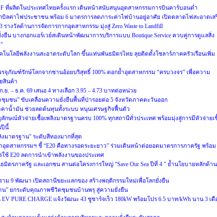
F ที่ผลิตในประเทศไทยครั้งแรก เดินหน้าสนับสนุนอุตสาหกรรมการบินคาร์บอนต่ำ
ิลค่าไฟประชาชน พร้อม 6 มาตรการลดภาระค่าไฟบ้านอยู่อาศัย เปิดตลาดไฟสะอาดเสร
 3 รางวัลด้านการจัดการกากอุตสาหกรรม มุ่งสู่ Zero Waste to Landfill
ยั่งยืน บางกอกแอร์เวย์สเดินหน้าพัฒนาการบริการแบบ Boutique Service ควบคู่การดูแลสิ่ง
s”
ทคโนโลยีพลังงานสะอาดระดับโลก ขึ้นแท่นพันธมิตรไทย ลุยติดตั้งโซลาร์ภาคครัวเรือนเพิ่ม
บรรจุภัณฑ์รักษ์โลกจากชานอ้อยบริสุทธิ์ 100% ตอกย้ำอุตสาหกรรม “ครบวงจร” เพื่อความ
ายสินค้า
.ย. – ธ.ค. 69 เสนอ 4 ทางเลือก 3.95 – 4.73 บาทต่อหน่วย
้ำชุมชน” ขับเคลื่อนความยั่งยืนพื้นที่ป่ารอยต่อ 5 จังหวัดภาคตะวันออก
าน้ำมัน ช่วยลดต้นทุนทั้งระบบ หนุนเศรษฐกิจฟื้นตัว
ญลักษณ์หัวจ่ายเชื้อเพลิงมาตรฐานครบ 100% ทุกสถานีทั่วประเทศ พร้อมมุ่งสู่การมีหัวจ่ายเชื
ีนี้
ลิงมาตรฐาน" ระดับสีทองมากที่สุด
าอุตสาหกรรมฯ ชี้ “E20 คือทางรอดระยะยาว” ร่วมเดินหน้าต่อยอดมาตรการภาครัฐ พร้อม
ารใช้ E20 ลดการนำเข้าพลังงานของประเทศ
ันธมิตรภาครัฐ และเอกชน สานต่อโครงการใหญ่ “Save Our Sea ปีที่ 4 ” ย้ำนโยบายหลักด้าน
าม 9 พัฒนา เปิดสถานีขยะแลกของ สร้างพฤติกรรมใหม่เพื่อโลกยั่งยืน
งาน” ยกระดับคุณภาพชีวิตชุมชนบ้านพรุ สู่ความยั่งยืน
สถานี EV PURE CHARGE แจ้งวัฒนะ 43 ชูชาร์จเร็ว 180kW พร้อมโปร 6.5 บาท/kWh นาน 3 เดื