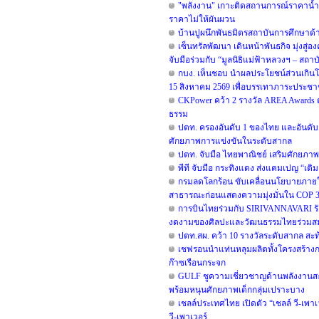
"พลังงาน" เกาะติดสถานการณ์ราคาน้ำมั
ราคาไม่ให้ผันผวน
บ้านปูผนึกพันธมิตรสถาบันการศึกษาด
เซ็นทรัลพัฒนา เดินหน้าพันธกิจ มุ่งสู่อ
จับมือร่วมกับ “มูลนิธิแม่ฟ้าหลวงฯ – สถา
กบง. เห็นชอบ นำผลประโยชน์ส่วนเกินโรงก
15 สิงหาคม 2569 เพื่อบรรเทาภาระประช
CKPower คว้า 2 รางวัล AREA Awards ต่อ
ธรรม
ปตท. ครองอันดับ 1 ของไทย และอันดับ 2 
ศักยภาพการแข่งขันในระดับสากล
ปตท. จับมือ ไทยพาณิชย์ เสริมศักยภาพโค
พีที จับมือ กระทิงแดง ส่งแคมเปญ “เติม
กรมลดโลกร้อน ขับเคลื่อนนโยบายภายใต้
สาธารณะก่อนแสดงความมุ่งมั่นใน COP 31 
การบินไทยร่วมกับ SIRIVANNAVARI รังส
งดงามของศิลปะและวัฒนธรรมไทยร่วมสม
ปตท.สผ. คว้า 10 รางวัลระดับสากล สะ
เชฟรอนนำแท่นหลุมผลิตทั้งโครงสร้างกล
ก๊าซเรือนกระจก
GULF ชูความเชี่ยวชาญด้านพลังงานสะอา
พร้อมหนุนศักยภาพเด็กกลุ่มเปราะบาง
เชลล์ประเทศไทย เปิดตัว “เชลล์ วี-เพา
วี-เพาเวอร์