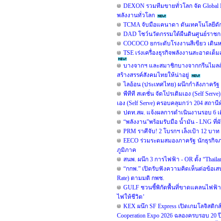
DEXON รวมทีมขายทั่วโลก จัด Global I
พลังงานทั่วโลก
TCMA จับมือแคนาดา ดันเทคโนโลยีดักจ
DAD โชว์นวัตกรรมใต้ผืนดินศูนย์ราชกา
COCOCO ยกระดับโรงงานสีเขียว เดินหน
TSE เร่งเครื่องธุรกิจพลังงานสะอาดเต็
บางจากฯ และสมาชิกบางจากกรีนไมลส์ร่วม
สร้างสรรค์สังคมไทยให้น่าอยู่
ไลอ้อน (ประเทศไทย) ผนึกกำลังภาครัฐ 
พีทีที สเตชั่น จัดโปรเติมเอง (Self Serv
เอง (Self Serve) ครอบคลุมกว่า 204 สถานี
ปตท.สผ. แจ้งผลการดำเนินงานรอบ 6 เด
“พลังงาน”พร้อมรับมือ น้ำมัน - LNG ท
PRM ราศีจับ! 2 โบรกฯ เล็งเป้า 12 บาท ช
EECO ร่วมระดมสมองภาครัฐ นักธุรกิจ
ภูมิภาค
สนพ. ผนึก 3 การไฟฟ้า - OR ตั้ง “Thai
“กกพ.” เปิดรับฟังความคิดเห็นต่อข้อเ
Rate) ตามมติ กพช.
GULF ชวนชี้พิกัดพื้นที่ขาดแคลนไฟฟ้า เพ
ไฟให้ชีวิต’
KEX ผนึก SF Express เปิดเกมโลจิสติกส
Cooperation Expo 2026 ฉลองครบรอบ 20 ปี ท