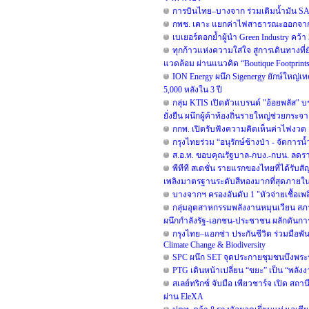
การบินไทย–บางจาก ร่วมเติมน้ำมัน SA
กพช. เคาะ แยกค่าไฟสาธารณะออกจากบ
เบเยอร์ตอกย้ำผู้นำ Green Industry คว้า
ทุกก้าวแห่งความใส่ใจ สู่การเดินทางที่
แวดล้อม ผ่านแนวคิด “Boutique Footprint
ION Energy ผนึก Sigenergy ยักษ์ใหญ่เ
5,000 หลังใน 3 ปี
กลุ่ม KTIS เปิดตัวแบรนด์ "อ้อยพลัส" 
ยั่งยืน ผนึกผู้ค้าท้องถิ่นรายใหญ่ช่วยกระจ
กกพ. เปิดรับฟังความคิดเห็นค่าไฟงวด ก
กรุงไทยร่วม “อนุรักษ์ช้างป่า - จัดการน
ส.อ.ท. ขอบคุณรัฐบาล-กบง.-กบน. ลดราค
พีทีที สเตชั่น รายแรกของไทยที่ได้รับสั
เพลิงมาตรฐานระดับสีทองมากที่สุดภายในป
บางจากฯ ครองอันดับ 1 "หัวจ่ายเชื้อเพ
กลุ่มอุตสาหกรรมพลังงานหมุนเวียน สภ
ผนึกกำลังรัฐ-เอกชน-ประชาชน ผลักดันก
กรุงไทย–แอกซ่า ประกันชีวิต ร่วมมือพ
Climate Change & Biodiversity
SPC ผนึก SET จุดประกายชุมชนบึงพระร
PTG เดินหน้าเปลี่ยน “ขยะ” เป็น “พลัง
สเลย์ทริกซ์ จับมือ เพียวชาร์จ เปิด 
ผ่าน EleXA