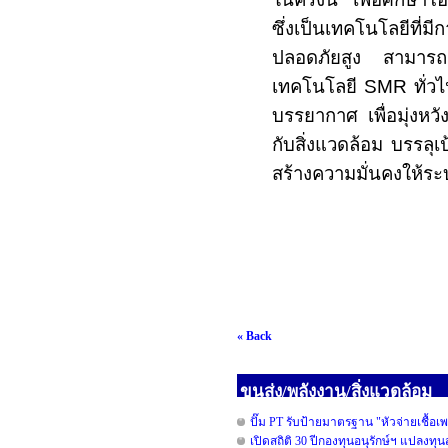
ซึ่งเป็นเทคโนโลยีที
ปลอดภัยสูง สามารถผล
เทคโนโลยี
SMR
ทั่ว
บรรยากาศ เพื่อมุ่งหว
กับสิ่งแวดล้อม บรรลุ
สร้างความมั่นคงให้ร
« Back
ขนส่ง/พลังงาน/สิ่งแวดล้อม
ปั๊ม PT รับป้ายมาตรฐาน "หัวจ่ายเชื้อเ
เปิดสถิติ 30 ปีกองทุนอนุรักษ์ฯ แปลงท