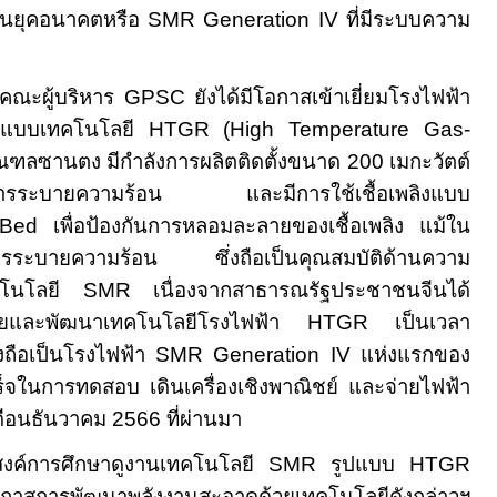
นยุคอนาคตหรือ
SMR Generation IV
ที่มีระบบความ
ู้บริหาร
GPSC
ยังได้มีโอกาสเข้าเยี่ยมโรงไฟฟ้า
แบบเทคโนโลยี
HTGR (High Temperature Gas-
มณฑลซานตง มีกำลังการผลิตติดตั้งขนาด
200
เมกะวัตต์
มเป็นสารระบายความร้อน และมีการใช้เชื้อเพลิงแบบ
 Bed
เพื่อป้องกันการหลอมละลายของเชื้อเพลิง แม้ใน
สารระบายความร้อน ซึ่งถือเป็นคุณสมบัติด้านความ
ทคโนโลยี
SMR
เนื่องจากสาธารณรัฐประชาชนจีนได้
วิจัยและพัฒนาเทคโนโลยีโรงไฟฟ้า
HTGR
เป็นเวลา
ึงถือเป็นโรงไฟฟ้า
SMR Generation IV
แห่งแรกของ
็จในการทดสอบ เดินเครื่องเชิงพาณิชย์ และจ่ายไฟฟ้า
ดือนธันวาคม
2566
ที่ผ่านมา
ะสงค์การศึกษาดูงานเทคโนโลยี
SMR
รูปแบบ
HTGR
ษาโอกาสการพัฒนาพลังงานสะอาดด้วยเทคโนโลยีดังกล่าวฯ