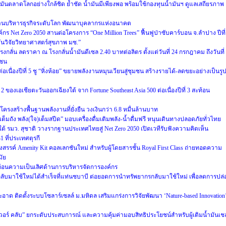
นตลาดโลกอย่างใกล้ชิด ย้ำชัด น้ำมันมีเพียงพอ พร้อมใช้กองทุนน้ำมันฯ ดูแลเสถียรภาพ
้านบริหารธุรกิจระดับโลก พัฒนาบุคลากรแห่งอนาคต
งค์กร Net Zero 2050 สานต่อโครงการ “One Million Trees” ฟื้นฟูป่าซับคาร์บอน จ.ลำปาง ปีที่
บันวิจัยวิทยาศาสตร์สุขภาพ มช.”
ลั่น ลดราคา ณ โรงกลั่นน้ำมันดีเซล 2.40 บาทต่อลิตร ตั้งแต่วันที่ 24 กรกฎาคม ถึงวันที่
าชน
เนื่องปีที่ 5 ชู “หิ่งห้อย” ขยายพลังงานหมุนเวียนสู่ชุมชน สร้างรายได้-ลดขยะอย่างเป็นรู
ของเอเชียตะวันออกเฉียงใต้ จาก Fortune Southeast Asia 500 ต่อเนื่องปีที่ 3 สะท้อน
รงสร้างพื้นฐานพลังงานที่ยั่งยืน วงเงินกว่า 6.8 หมื่นล้านบาท
เต็มถัง พลัง(ใจ)เต็มสปีด” มอบเครื่องดื่มเติมพลัง-น้ำดื่มฟรี หนุนเดินทางปลอดภัยทั่วไทย
 รมว. สุชาติ วางรากฐานประเทศไทยสู่ Net Zero 2050 เปิดเวทีรับฟังความคิดเห็น
ที่ประเทศตุรกี
รรค์ Amenity Kit คอลเลกชันใหม่ สำหรับผู้โดยสารชั้น Royal First Class ถ่ายทอดความ
ัย
ท้อนความเป็นเลิศด้านการบริหารจัดการองค์กร
ับมาใช้ใหม่ได้สำเร็จที่แท่นชบาบี ต่อยอดการนำทรัพยากรกลับมาใช้ใหม่ เพื่อลดการปล่
ด ติดตั้งระบบโซลาร์เซลล์ ม.มหิดล เสริมแกร่งการวิจัยพัฒนา ‘Nature-based Innovation
เวอร์ คลับ” ยกระดับประสบการณ์ และความคุ้มค่ามอบสิทธิประโยชน์สำหรับผู้เติมน้ำมันเช