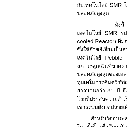
กับเทคโนโลยี
SMR
ใ
ปลอดภัยสูงสุด
ทั้งนี้ คณะผ
เทคโนโลยี
SMR
รูป
cooled Reactor)
ที่
ซึ่งใช้ก๊าซฮีเลี่ย
เทคโนโลยี
Pebble
สภาวะฉุกเฉินที่ขาด
ปลอดภัยสูงสุดของเ
ทุ่มเทในการค้นคว้า
ยาวนานกว่า
30
ปี จ
โลกที่ประสบความสำเร
เข้าระบบตั้งแต่ปลายเ
สำหรับวัตถุปร
ในครั้งนี้ เพื่อศึก