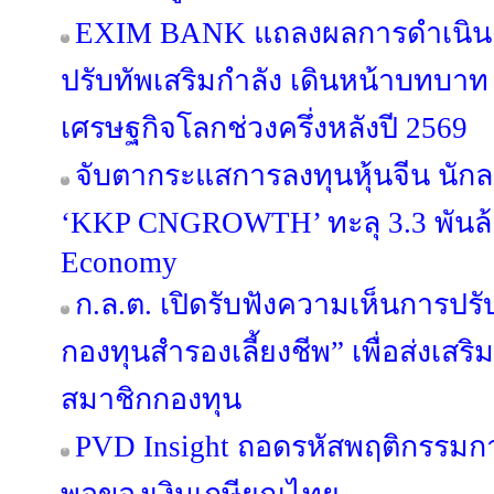
EXIM BANK แถลงผลการดำเนินง
ปรับทัพเสริมกำลัง เดินหน้าบทบาท E
เศรษฐกิจโลกช่วงครึ่งหลังปี 2569
จับตากระแสการลงทุนหุ้นจีน นักล
‘KKP CNGROWTH’ ทะลุ 3.3 พันล้
Economy
ก.ล.ต. เปิดรับฟังความเห็นการปรั
กองทุนสำรองเลี้ยงชีพ” เพื่อส่งเ
สมาชิกกองทุน
PVD Insight ถอดรหัสพฤติกรรม