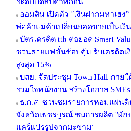
ระดับปิดสัปดาห์ก่อน
ออมสิน เปิดตัว “เงินฝากมหาเฮง” 
พ่อค้าแม่ค้าเปลี่ยนยอดขายเป็นเงิ
บัตรเครดิต ttb ต่อยอด Smart Valu
ชวนสายแฟชั่นช้อปคุ้ม รับเครดิต
สูงสุด 15%
บสย. จัดประชุม Town Hall ภายใ
รวมใจพนักงาน สร้างโอกาส SMEs เข
ธ.ก.ส. ชวนชมรายการหอมแผ่นดิน 
จังหวัดเพชรบูรณ์ ชมการผลิต "ผั
แคร์แปรรูปจากมะขาม"