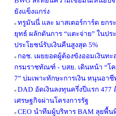
BWG สะท้อนความเชื่อมั่นเหนือปั
ยังแข็งแกร่ง
ทรูมันนี่ และ มาสเตอร์การ์ด ยกร
ยุทธ์ ผลักดันการ “แตะจ่าย” ในป
ประโยชน์รับเงินคืนสูงสุด 5%
กอช. เผยยอดผู้ต้องขังออมเงินทะลุ
กรมราชทัณฑ์ - บสย. เดินหน้า “โครง
7” บ่มเพาะทักษะการเงิน หนุนอาชีพต
DAD อัดเงินลงทุนครึ่งปีแรก 477 
เศรษฐกิจผ่านโครงการรัฐ
CEO นำทีมผู้บริหาร BAM ลุยพื้นท