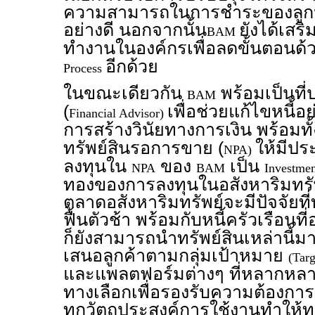
ความสามารถในการชำระของลูกหน
อย่างดี นอกจากนั้น
ยังได้เสร
BAM
ทำงานในองค์กรเพื่อลดขั้นตอน
อีกด้วย
Process
ในขณะเดียวกัน
พร้อมเป็นที่
BAM
(
เพื่อช่วยแก้ไขหนี้อย
Financial Advisor)
การสร้างวินัยทางการเงิน พร้อมทั้
ทรัพย์สินรอการขาย (
ให้มีปร
NPA)
ลงทุนใน
ของ
เป็น
NPA
BAM
Investme
ทองของการลงทุนในอสังหาริมทรัพย
ตลาดอสังหาริมทรัพย์จะมีปัจจัยที่
ฟื้นตัวช้า พร้อมกับหนี้ครัวเรือนที่
ก็ยังสามารถนำทรัพย์สินเหล่านี้มา
เสนอลูกค้าตามกลุ่มเป้าหมาย
(Tar
และแพลตฟอร์มต่างๆ ที่หลากหล
ทางเลือกเพื่อรองรับความต้องการ
ทุกวัตถุประสงค์การใช้งานทำให้