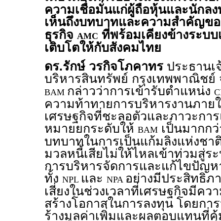
ความเชื่อมั่นแก่ผู้ถือหุ้นและนัก
เห็นถึงบทบาทและความสำคัญข
ธุรกิจ
ที่พร้อมเคียงข้างระบ
AMC
เติบโตให้กับสังคมไทย
ดร.รักษ์ วรกิจโภคาทร
ประธานเจ้า
บริหารสินทรัพย์ กรุงเทพพาณิชย์
กล่าวว่าการเข้ารับตำแหน่ง
BAM
C
ความท้าทายการบริหารงานภายใ
เศรษฐกิจที่ชะลอตัวและภาวะการแข
หมายยกระดับให้
เป็นมากกว
BAM
บทบาทในการเป็นแก้มลิงแห่งชาติ
มวลหนี้เสียไม่ให้ไหลเข้าท่วมสู่
การบริหารจัดการและแก้ไขปัญหา
ทั้ง
และ
อย่างมีประสิทธิภ
NPL
NPA
เสี่ยงในช่วงเวลาที่เศรษฐกิจมีควา
สร้างโอกาสในการลงทุน โดยการนำ
ร้างมูลค่าเพิ่มและผลตอบแทนที่คุ้