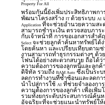
Property For All
พร้อมกันนี้ยังเพิ่มประสิทธิภาพ
พัฒนาโครงสร้าง
ด้วยระบบ
IT
AI
ที่จะช่วยอำนวยความสะดวก
Application
สามารถชำระเงิน ตรวจสอบภาระหน
กับเจ้าหน้าที่ การขอเอกสารสำคั
จะช่วยลูกค้าค้นหาทรัพย์ได้ง
Select
โดยค้นหา และเปรียบเทียบตามช่วงรา
งานสามารถทำธุรกรรมต่างๆ ด้ว
โฟนได้อย่างสะดวกสบาย ถือได้ว่
ความต้องการของลูกหนี้และลูกค้า
ดิจิทัล รวมถึง
ซึ่งเป็นระ
BAM Auto
ลดการทำงานที่ซ้ำซ้อนและลดก
นำไปสู่การใช้
ที่ช่วยจำลองกา
AI
ความต้องการของลูกค้า เพื่อเพิ
รวมทั้งยกระดับประสบการณ์ค้นห
อัจฉริยะที่จะช่วยแนะนำทรัพย์ใ