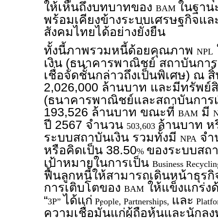
ให้เห็นถึงบทบาทของ
ในฐานะ
BAM
พร้อมเคียงข้างระบบเศรษฐกิจและ
สังคมไทยได้อย่างยั่งยืน
ทั้งนี้ภาพรวมหนี้ด้อยคุณภาพ
NPL
เงิน (ธนาคารพาณิชย์ สถาบันการ
เชื่อจัดชั้นกล่าวถึงเป็นพิเศษ) ณ 
2,026,000 ล้านบาท และมีทรัพย
(ธนาคารพาณิชย์และสถาบันการเ
193,526 ล้านบาท ขณะที่
มี
BAM
ปี 2567 จำนวน
ล้านบาท หร
503,603
ระบบสถาบันเงิน รวมทั้งมี
จำน
NPA
หรือคิดเป็น 38.50
ของระบบสถาบั
%
เป้าหมายในการเป็น
Business Recycli
ฟื้นลูกหนี้ให้สามารถเดินหน้าธุรก
การเติบโตของ
ให้แข็งแกร่งด
BAM
“
ได้แก่
และ
3P”
People, Partnerships,
Platfo
ความเชื่อมั่นแก่ผู้ถือหุ้นและนักลง