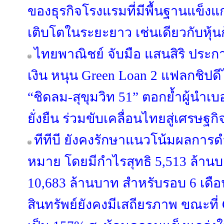
ของธุรกิจโรงแรมที่มีพื้นฐานแข็ง
เติบโตในระยะยาว เช่นเดียวกับหุ้น
ไทยพาณิชย์ จับมือ แสนสิริ ประ
เงิน หนุน Green Loan 2 แฟลกชิปดีไซ
“ชิดลม-สุขุมวิท 51” ตอกย้ำผู้นำเบ
ยั่งยืน ร่วมขับเคลื่อนไทยสู่เศรษฐก
ทีทีบี ยังคงรักษาแนวโน้มผลการด
หมาย โดยมีกำไรสุทธิ 5,513 ล้า
10,683 ล้านบาท สำหรับรอบ 6 เดือ
สินทรัพย์ยังคงมีเสถียรภาพ ขณะที่ Co