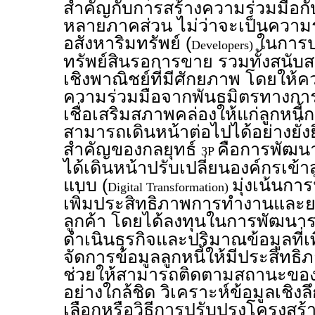
สำคัญกับการสร้างความร่วมมือกั
หลายภาคส่วน ไม่ว่าจะเป็นความร่
อสังหาริมทรัพย์ (
ในการปร
Developers)
ทรัพย์สินรอการขาย รวมทั้งสนับส
เชิงพาณิชย์ที่มีศักยภาพ โดยให้
ความร่วมมือจากพันธมิตรทางการ
เชื่อเสริมสภาพคล่องให้แก่ลูกหนี้กลุ
สามารถเดินหน้าต่อไปได้อย่างยั่งย
สำคัญของกลยุทธ์
คือการพัฒน
3P
ได้เดินหน้าปรับเปลี่ยนองค์กรเข้าสู
แบบ (
มุ่งเน้นก
Digital Transformation)
เพิ่มประสิทธิภาพการทำงานและย
ลูกค้า โดยได้ลงทุนในการพัฒน
ดำเนินธุรกิจและปริมาณข้อมูลที่เ
จัดการข้อมูลลูกหนี้ให้มีประสิทธิภ
ช่วยให้สามารถติดตามสถานะของล
อย่างใกล้ชิด วิเคราะห์ข้อมูลเชิ
เลือกหรือวิธีการปรับปรุงโครงสร้า