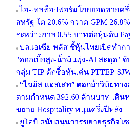
ไอ-เทลท็อปฟอร์มโกยยอดขายครึ่ง
สหรัฐ โต 20.6% กวาด GPM 26.8% ผู
ระหว่างกาล 0.55 บาทต่อหุ้นดัน Pa
บล.เอเซีย พลัส ชี้หุ้นไทยเปิดท
"ดอกเบี้ยสูง-น้ำมันพุ่ง-AI สะดุด"
กลุ่ม TIP ดักซื้อหุ้นเด่น PTTEP-
“ไซมิส แอสเสท” ตอกย้ำวินัยทางกา
ตามกำหนด 392.60 ล้านบาท เดินหน้
ขยาย Hospitality หนุนครึ่งปีหลัง
ยูโอบี สนับสนุนการขยายธุรกิจโซล