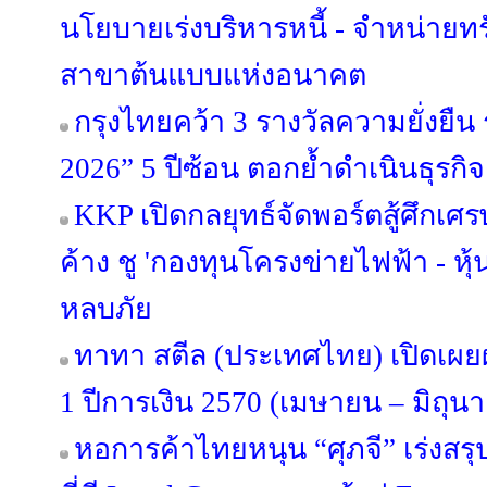
นโยบายเร่งบริหารหนี้ - จำหน่ายทรัพย
สาขาต้นแบบแห่งอนาคต
กรุงไทยคว้า 3 รางวัลความยั่งยืน
2026” 5 ปีซ้อน ตอกย้ำดำเนินธุร
KKP เปิดกลยุทธ์จัดพอร์ตสู้ศึกเศรษ
ค้าง ชู 'กองทุนโครงข่ายไฟฟ้า - หุ้
หลบภัย
ทาทา สตีล (ประเทศไทย) เปิดเ
1 ปีการเงิน 2570 (เมษายน – มิถุน
หอการค้าไทยหนุน “ศุภจี” เร่งสร