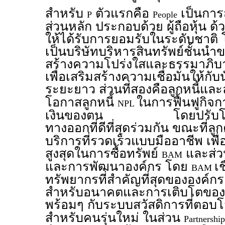
สำหรับ
ตัวแรกคือ
เป็นการส
P
People
ส่วนหลัก ประกอบด้วย ผู้ถือหุ้น
ด้
ให้ได้รับการยอมรับในระดับชาต
เป็นบริษัทบริหารสินทรัพย์ชั้นนำ
สร้างความโปร่งใสและธรรมาภิบา
เพื่อเสริมสร้างความเชื่อมั่นให้กับ
ระยะยาว ส่วนที่สองคือลูกหนี้และ
โอกาสลูกหนี้
ในการฟื้นฟูกิ
NPL
เงินของตน โดยปรับโครงส
ทางออกที่ดีที่สุดร่วมกัน ขณะที่ลู
บริการที่รวดเร็วแบบมืออาชีพ เพ
สูงสุดในการซื้อทรัพย์
และส่ว
BAM
และการพัฒนาองค์กร โดย
เช
BAM
ทรัพยากรที่สำคัญที่สุดขององค์กร
สำหรับอนาคตและการเติบโตของพ
พร้อมๆ กับระบบสวัสดิการที่ตอบโ
สำหรับคนรุ่นใหม่ ในส่วน
Partnersh