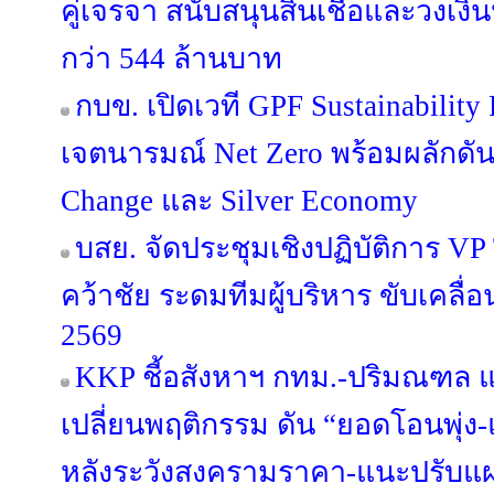
คู่เจรจา สนับสนุนสินเชื่อและวงเง
กว่า 544 ล้านบาท
กบข. เปิดเวที GPF Sustainabilit
เจตนารมณ์ Net Zero พร้อมผลักดัน
Change และ Silver Economy
บสย. จัดประชุมเชิงปฏิบัติการ VP Tog
คว้าชัย ระดมทีมผู้บริหาร ขับเคลื
2569
KKP ชี้อสังหาฯ กทม.-ปริมณฑล แข่
เปลี่ยนพฤติกรรม ดัน “ยอดโอนพุ่ง-แ
หลังระวังสงครามราคา-แนะปรับแผน