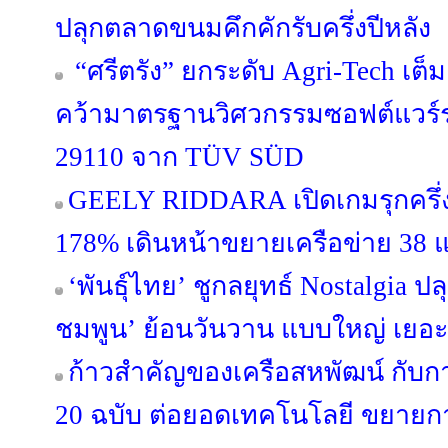
ปลุกตลาดขนมคึกคักรับครึ่งปีหลัง
“ศรีตรัง” ยกระดับ Agri-Tech เต็
คว้ามาตรฐานวิศวกรรมซอฟต์แวร์ร
29110 จาก TÜV SÜD
GEELY RIDDARA เปิดเกมรุกครึ่งป
178% เดินหน้าขยายเครือข่าย 38 แ
‘พันธุ์ไทย’ ชูกลยุทธ์ Nostalgia 
ชมพูน’ ย้อนวันวาน แบบใหญ่ เยอะ
ก้าวสำคัญของเครือสหพัฒน์ กับ
20 ฉบับ ต่อยอดเทคโนโลยี ขยายกา