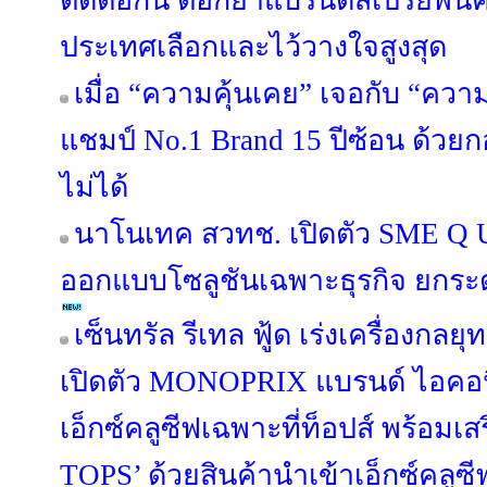
ติดต่อกัน ตอกย้ำแบรนด์สเปรย์พ่นคอ
ประเทศเลือกและไว้วางใจสูงสุด
เมื่อ “ความคุ้นเคย” เจอกับ “คว
แชมป์ No.1 Brand 15 ปีซ้อน ด้วย
ไม่ได้
นาโนเทค สวทช. เปิดตัว SME Q U
ออกแบบโซลูชันเฉพาะธุรกิจ ยกระ
เซ็นทรัล รีเทล ฟู้ด เร่งเครื่องกลยุ
เปิดตัว MONOPRIX แบรนด์ ไอคอนิค
เอ็กซ์คลูซีฟเฉพาะที่ท็อปส์ พร้อมเส
TOPS’ ด้วยสินค้านำเข้าเอ็กซ์คล