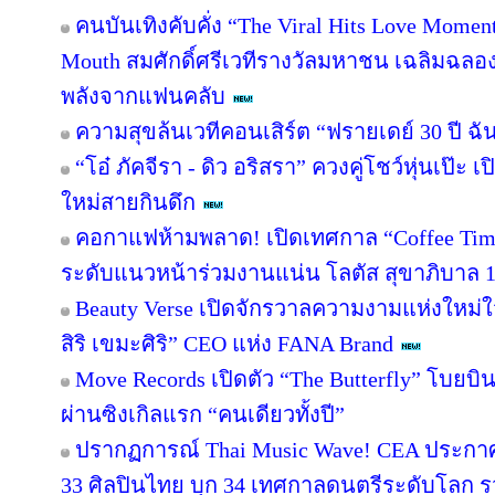
คนบันเทิงคับคั่ง “The Viral Hits Love Momen
Mouth สมศักดิ์ศรีเวทีรางวัลมหาชน เฉลิมฉลอ
พลังจากแฟนคลับ
ความสุขล้นเวทีคอนเสิร์ต “ฟรายเดย์ 30 ปี ฉั
“โอ๋ ภัคจีรา - ดิว อริสรา” ควงคู่โชว์หุ่นเป๊
ใหม่สายกินดึก
คอกาแฟห้ามพลาด! เปิดเทศกาล “Coffee Ti
ระดับแนวหน้าร่วมงานแน่น โลตัส สุขาภิบาล 1 ชม
Beauty Verse เปิดจักรวาลความงามแห่งใหม่ใ
สิริ เขมะศิริ” CEO แห่ง FANA Brand
Move Records เปิดตัว “The Butterfly” โบยบ
ผ่านซิงเกิลแรก “คนเดียวทั้งปี”
ปรากฏการณ์ Thai Music Wave! CEA ประกาศผ
33 ศิลปินไทย บุก 34 เทศกาลดนตรีระดับโลก รว