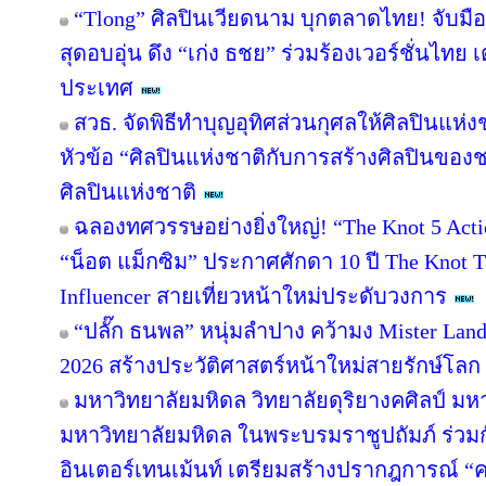
“Tlong” ศิลปินเวียดนาม บุกตลาดไทย! จับมือ
สุดอบอุ่น ดึง “เก่ง ธชย” ร่วมร้องเวอร์ชั่นไทย 
ประเทศ
สวธ. จัดพิธีทำบุญอุทิศส่วนกุศลให้ศิลปินแห
หัวข้อ “ศิลปินแห่งชาติกับการสร้างศิลปินของ
ศิลปินแห่งชาติ
ฉลองทศวรรษอย่างยิ่งใหญ่! “The Knot 5 Actio
“น็อต แม็กซิม” ประกาศศักดา 10 ปี The Knot Th
Influencer สายเที่ยวหน้าใหม่ประดับวงการ
“ปลั๊ก ธนพล” หนุ่มลำปาง คว้ามง Mister Lands
2026 สร้างประวัติศาสตร์หน้าใหม่สายรักษ์โลก
มหาวิทยาลัยมหิดล วิทยาลัยดุริยางคศิลป์ มห
มหาวิทยาลัยมหิดล ในพระบรมราชูปถัมภ์ ร่ว
อินเตอร์เทนเม้นท์ เตรียมสร้างปรากฎการณ์ “คอ