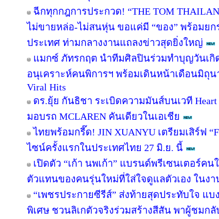
ฉีกทุกกฎการประกวด! “THE TOM THAILAN
ไม่ขายหล่อ-ไม่สนหุ่น ขอแค่มี “ของ” พร้อมย
ประเทศ ท่ามกลางงานแถลงข่าวสุดยิ่งใหญ่
แมกซ์ ภัทรกฤต นำทีมศิลปินร่วมทำบุญวันเกิด 
อนุเคราะห์คนพิการฯ พร้อมเดินหน้าเดือนมิถุ
Viral Hits
ดร.ยุ้ย กันธิชา ระเบิดความมันส์บนเวที Heart
มอบรถ MCLAREN คันเดียวในเอเชีย
ไทยพร้อมกรี๊ด! JIN XUANYU เตรียมเสิร์ฟ 
ไซน์ครั้งแรกในประเทศไทย 27 มิ.ย. นี้
เปิดตัว “เก้า นพเก้า” แบรนด์พรีเซนเตอร์ค
ตัวแทนของคนรุ่นใหม่ที่ใส่ใจดูแลตัวเอง ในงา
“เพชรประกายซีรีส์” ส่งท้ายสุดประทับใจ แบงค
พิเศษ ชวนลิเกตัวจริงร่วมสร้างสีสัน พาผู้ชมกลับ