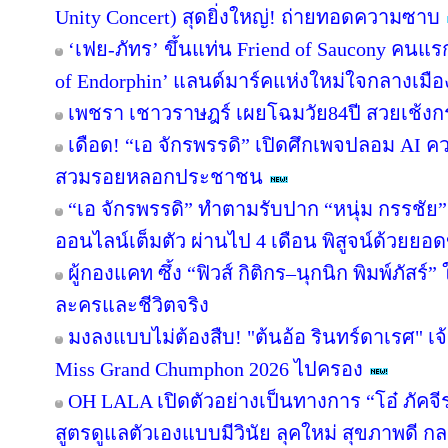
Unity Concert) สุดยิ่งใหญ่! ถ่ายทอดความซาบ
‘เฟย-ภัทร’ ขึ้นแท่น Friend of Saucony คนแ
of Endorphin’ แลนด์มาร์คแห่งใหม่ใจกลางเมือง
เพชรา เชาวราษฎร์ เผยโฉมวัย84ปี สวยเช้งกร
เดือด! “เอ จักรพรรดิ” เปิดศึกเพจปลอม AI ค
สวมรอยหลอกประชาชน
“เอ จักรพรรดิ” ทำตามรับปาก “หนุ่ม กรรชั
ออนไลน์เต็มตัว ผ่านไป 4 เดือน พิสูจน์ด้วยยอด
ผู้กองแคท ซึ้ง “ฟิวส์ กิติกร–นุกนิก พิมพ์ภัสร์” 
ละครและชีวิตจริง
มงลงแบบไม่ต้องสืบ! "ต้นอ้อ รินทร์ดาเรศ" เจ้
Miss Grand Chumphon 2026 ไปครอง
OH LALA เปิดตัวอย่างเป็นทางการ “โอ๋ ภัค
สูตรดูแลตัวเองแบบมีวินัย ลุคใหม่ สุขภาพด