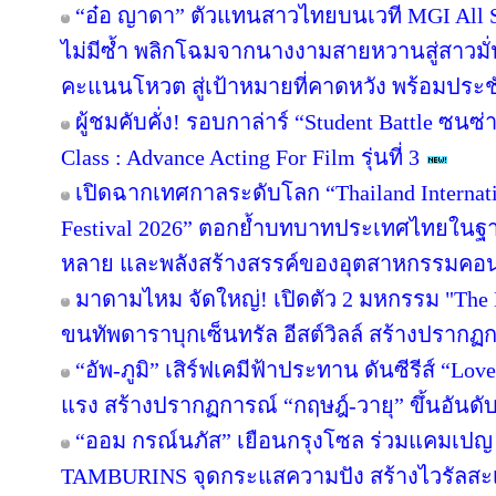
“อ๋อ ญาดา” ตัวแทนสาวไทยบนเวที MGI All St
ไม่มีซ้ำ พลิกโฉมจากนางงามสายหวานสู่สาวม
คะแนนโหวต สู่เป้าหมายที่คาดหวัง พร้อมประชั
ผู้ชมคับคั่ง! รอบกาล่าร์ “Student Battle ซนซ
Class : Advance Acting For Film รุ่นที่ 3
เปิดฉากเทศกาลระดับโลก “Thailand Interna
Festival 2026” ตอกย้ำบทบาทประเทศไทยในฐาน
หลาย และพลังสร้างสรรค์ของอุตสาหกรรมคอ
มาดามไหม จัดใหญ่! เปิดตัว 2 มหกรรม "The E
ขนทัพดาราบุกเซ็นทรัล อีสต์วิลล์ สร้างปรากฏก
“อัพ-ภูมิ” เสิร์ฟเคมีฟ้าประทาน ดันซีรีส์ “Lov
แรง สร้างปรากฏการณ์ “กฤษฎ์-วายุ” ขึ้นอันดับ 
“ออม กรณ์นภัส” เยือนกรุงโซล ร่วมแคมเปญ H
TAMBURINS จุดกระแสความปัง สร้างไวรัลสะเ