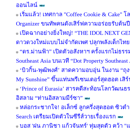
ออนไลน์
เริ่มแล้ว! เทศกาล "Coffee Cookie & Cake" โ
Organizer ขนทัพคนดังเสิร์ฟความอร่อยรับต้นปี
เปิดฉากอย่างยิ่งใหญ่! “THE IDOL NEXT G
ดาวดวงใหม่แบบไม่จำกัดเพศ ปลุกพลังเด็กไทยส
“ดร.ม่านฟ้า” เปิดตัวอสังหาฯ ครั้งแรกไม่ธรร
Southeast Asia บนเวที “Dot Property Southeast
‘บิวกิ้น-พุฒิพงศ์’ สาดความอบอุ่น ในงาน “ถุง
My Sunshine” ขึ้นแท่นพรีเซนเตอร์สุดฮอต เสิ
‘Prince of Eurasia’ สารคดีสะท้อนโลกวัฒนธ
อิสลาม “ท่านอิสลามมีร์ซา”
หล่อกระชากใจ! อเล็กซ์ ลูกครึ่งสุดฮอต ซิวต
Search เตรียมเปิดตัวในซีรีส์วายเรื่องแรก
บอส 'ฝน ภานิชา แก้วจันทร์' ทุ่มสุดตัว คว้า