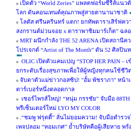
เปิดตัว “World Zeries” แพลตฟอร์มซีรีส์แนวตั
โลก ดันคอนเทนต์คุณภาพสู่สายตานานาชาติ
โลตัส ศรีนครินทร์ แตก! ยกทัพดาราเสิร์ฟคว
สงกรานต์ม่วนจอย x ดาราพาชิมมาร์เก็ต” ฉลอง
MRT ผนึกกำลัง THE 52 ARENA เปิดสถานีความ
โปรเจกต์ “Artist of The Month” ดัน 52 ศิลปินห
OLIC เปิดตัวแคมเปญ “STOP HER PAIN – เข้าใ
ยกระดับเรื่องสุขภาพเพื่อให้ผู้หญิงทุกคนใช้ชีว
จับตาตัวแม่ข่าวกอสซิป! "อั้ม พัชราภา" หน
ตาร์เบอร์หนึ่งตลอดกาล
เซอร์ไพรส์ใหญ่! “หนุ่ม กรรชัย” จับมือ 88TH 
พรีเซ็นเตอร์ใหม่ LYO MY COLOR
.“ชมพู ฟรุตตี้” ลั่นไม่ยอมความ! จับมือตำรว
เพจปลอม “หอมเกศ” ย้ำบริษัทคือผู้เสียหาย พร้อม