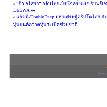
“ดิว อริสรา” กลับไทยเปิดใจครั้งแรก รับพรี
DEEWA
แอ็คมี่-DoubleDeep มหาเศรษฐีคริปโตไทย จับ
หุ่นยนต์กวาดทุ่นระเบิดช่วยชาติ
Copyright © 2016 inTV co.,Ltd. All Right
V