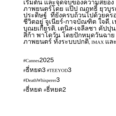
เริ่มต้น และจุดจบของความสยอง 
ภาพยนตร์โดย แป๊ป ณฤทธิ์ ยุวบู
ประดิษฐ์ ที่ยังครบถ้วนไปด้วยครอบค
ชีวิตอยู่ จูเนียร์-กาจบัณฑิต ใจดี
เ
,
บุณยเกียรติ
เดนิส-เจลีลชา คัปปุน
,
สิก้า พาโดวัน โดยปักหมุดวันฉาย 
ภาพยนตร์ ทั้งระบบปกติ
แล
, IMAX
2025
#Cannes
ธี่หยด3
3
#
#TEEYOD
3
#DeathWhisperer
ธี่หยด
ธี่หยด2
#
#