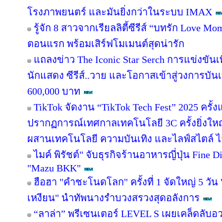
โรงภาพยนตร์ และมันยิ่งกว่าในระบบ IMAX
รู้จัก 8 สาวจากเรียลลิตี้ซีรีส์ “บทรัก Love
ตอนแรก พร้อมเสิร์ฟโมเมนต์สุดน่ารัก
แถลงข่าว The Iconic Star Serch การแข่งขันเ
นักแสดง ซีรีส์..วาย และโอกาสเข้าสู่วงการบันเ
600,000 บาท
TikTok จัดงาน “TikTok Tech Fest” 2025 ครั
ปรากฏการณ์เทศกาลเทคโนโลยี 3C ครั้งยิ่งใหญ
ผสานเทคโนโลยี ความบันเทิง และไลฟ์สไตล์ ไว้
ไมค์ พิรัชต์" จับธุรกิจร้านอาหารญี่ปุ่น Fine 
"Mazu BKK"
ฮือฮา "คำชะโนดโลก" ครั้งที่ 1 จัดใหญ่ 5 วัน 
เหงียน" นำทัพนางรำบวงสรวงสุดอลังการ
“ลาล่า” พรีเซนเตอร์ LEVEL S เผยเคล็ดลับ