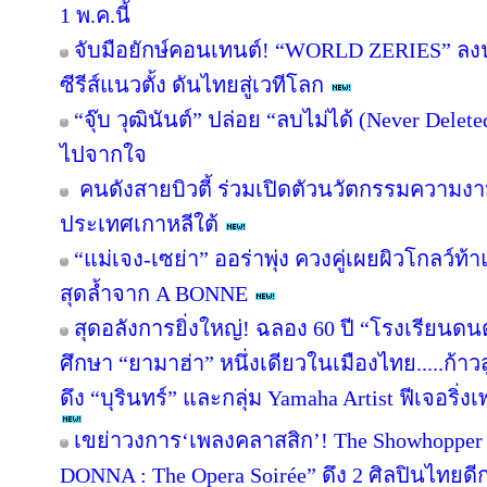
1 พ.ค.นี้
จับมือยักษ์คอนเทนต์! “WORLD ZERIES” ลงนาม
ซีรีส์แนวตั้ง ดันไทยสู่เวทีโลก
“จุ๊บ วุฒินันต์” ปล่อย “ลบไม่ได้ (Never Dele
ไปจากใจ
คนดังสายบิวตี้ ร่วมเปิดตัวนวัตกรรมความงา
ประเทศเกาหลีใต้
“แม่เจง-เซย่า” ออร่าพุ่ง ควงคู่เผยผิวโกลว์
สุดล้ำจาก A BONNE
สุดอลังการยิ่งใหญ่! ฉลอง 60 ปี “โรงเรียนดน
ศึกษา “ยามาฮ่า” หนึ่งเดียวในเมืองไทย.....ก้าว
ดึง “บุรินทร์” และกลุ่ม Yamaha Artist ฟีเจอริ่ง
เขย่าวงการ‘เพลงคลาสสิก’! The Showhopper 
DONNA : The Opera Soirée” ดึง 2 ศิลปินไทยด