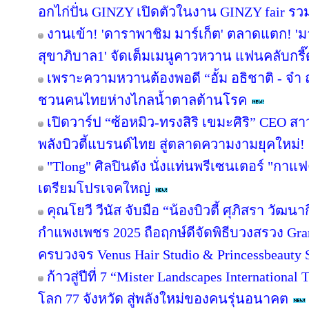
อกไก่ปั่น GINZY เปิดตัวในงาน GINZY fair รว
งานเข้า! 'ดาราพาชิม มาร์เก็ต' ตลาดแตก! '
สุขาภิบาล1' จัดเต็มเมนูคาวหวาน แฟนคลับกรี๊
เพราะความหวานต้องพอดี “อั้ม อธิชาติ - จ๋า 
ชวนคนไทยห่างไกลน้ำตาลต้านโรค
เปิดวาร์ป “ซ้อหมิว-ทรงสิริ เขมะศิริ” CEO ส
พลังบิวตี้แบรนด์ไทย สู่ตลาดความงามยุคใหม่!
"Tlong" ศิลปินดัง นั่งแท่นพรีเซนเตอร์ "กาแ
เตรียมโปรเจคใหญ่
คุณโยวี วีนัส จับมือ “น้องบิวตี้ ศุภิสรา วัฒ
กำแพงเพชร 2025 ถือฤกษ์ดีจัดพิธีบวงสรวง Gr
ครบวงจร Venus Hair Studio & Princessbeauty 
ก้าวสู่ปีที่ 7 “Mister Landscapes International
โลก 77 จังหวัด สู่พลังใหม่ของคนรุ่นอนาคต