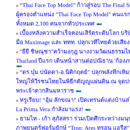
“Thai Face Top Model” ก้าวสู่รอบ The Final
ผู้ครองตำแหน่ง "Thai Face Top Model" คนแ
ทั้งหมด 2,100 คนจากทั่วประเทศ
เบื้องหลังความสำเร็จคอนเสิร์ตระดับโลก บริษ
มือ Maximage และ ททท. ปลุกเวทีไทยด้วยเสีย
"ยียี ชิษณุชา"คว้ามงกุฎ นางงามวัฒนธรรมไท
Thailand ปีแรก เดินหน้าสานต่อปณิธาน 'ก้องภพ' 
“ดร.บุ๋ม ปนัดดา-อ.นิติกฤตย์” ปลุกพลังหึกเห
ใหญ่ให้วีรชนไทยในพิธีกตัญญูแผ่นดิน ณ จุด
พระเจ้าตากสินมหาราช
หรูเรียบ! “อุ้ม ลักขณา” เปิดเทรนด์แต่งบ้า
La Prima Vera กำลังมาแรง!
ธามไท - เก้า สุภัสสรา ร่วมเปิดศึกระหว่างมน
ภาพยนตร์ฟอร์มยักษ์ “Tron: Ares ทรอน แอรีส”