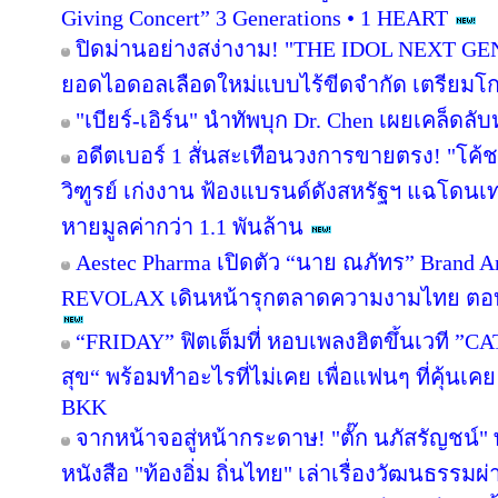
Giving Concert” 3 Generations • 1 HEART
ปิดม่านอย่างสง่างาม! "THE IDOL NEXT GE
ยอดไอดอลเลือดใหม่แบบไร้ขีดจำกัด เตรียมโกอ
"เบียร์-เอิร์น" นำทัพบุก Dr. Chen เผยเคล็ดลับ
อดีตเบอร์ 1 สั่นสะเทือนวงการขายตรง! "โค้ช
วิฑูรย์ เก่งงาน ฟ้องแบรนด์ดังสหรัฐฯ แฉโดนเ
หายมูลค่ากว่า 1.1 พันล้าน
Aestec Pharma เปิดตัว “นาย ณภัทร” Brand 
REVOLAX เดินหน้ารุกตลาดความงามไทย ตอบร
“FRIDAY” ฟิตเต็มที่ หอบเพลงฮิตขึ้นเวที ”C
สุข“ พร้อมทำอะไรที่ไม่เคย เพื่อแฟนๆ ที่คุ้นเคย
BKK
จากหน้าจอสู่หน้ากระดาษ! "ตั๊ก นภัสรัญชน์"
หนังสือ "ท้องอิ่ม ถิ่นไทย" เล่าเรื่องวัฒนธรรม