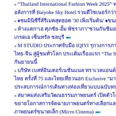
“Thailand International Fashion Week 2025” ฟา
อลังการที่ Baiyoke Sky Hotel รวมดีไซเนอร์กว
♦️ชมมินิซีรี่ส์รีเมคสุดฮอต '30 เพิ่งเริ่มต้น' ♦️
ห้างแตก“เอ ศุภชัย-อั้ม พัชราภา”ชวนกันชิมอ
เกรดเอ เซ็นทรัล ชลบุรี
M STUDIO ประกาศจับมือ IQIYI รุกวงการภา
ไทย-จีน สู่ผู้ชมทั่วโลก ประเดิมเรื่องแรก “Th
กันยายนนี้
บริษัท เบสท์อินเตอร์เนชั่นแนล ทราเวลแอนด์เ
ไทย ครั้งที่ 75 และไทยเที่ยวนอก Exclusive “มาร
ประสบการณ์การเดินทางท่องเที่ยวแบบฉบับหนุ
สมาคมส่งเสริมวัฒนธรรมภาพยนตร์ เปิดตัวโ
ขยายโอกาสการจัดฉายภาพยนตร์ทางเลือกแล
ภาพยนตร์ขนาดเล็ก (Micro Cinema)