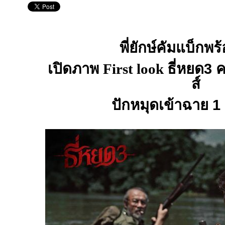
พี่ยักษ์คัมแบ็กพร
เปิดภาพ
First look
ธี่หยด3 ค
ส์
ปักหมุดเข้าฉาย 1 