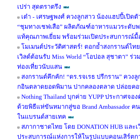
เปร่า สุดตราตรึง
เต๋า - เศรษฐพงศ์ ควงลูกสาว น้องแฮปปี้เปิดตั
“ชุมทางเชฟเสือ” ผลิตภัณฑ์อาหารแมวระดับพรี
แท้คุณภาพเยี่ยม พร้อมร่วมเปิดประสบการณ์มื้อ
โมเมนต์ประวัติศาสตร์! ตอกย้ำสงกรานต์ไทย
เวิลด์ต้อนรับ Miss World “โอปอล สุชาตา” ร่
ท่องเที่ยวนับแสน
สงกรานต์คึกคัก! “ดร.รจเรธ ปรีกราน” ควงลูก
กอินตลาดยอดพิมาน ปากคลองตลาด ปล่อยคอน
Nothing Thailand บุกค่าย YUPP ประกาศจองต
ด้วยพิธีแห่ขันหมากสู่ขอ Brand Ambassador 
ในแบรนด์สายเทค
สภากาชาดไทย โดย DONATION HUB และเวิร์ค
ประสบการณ์แห่งการให้ในรูปแบบคอนเสิร์ตกา