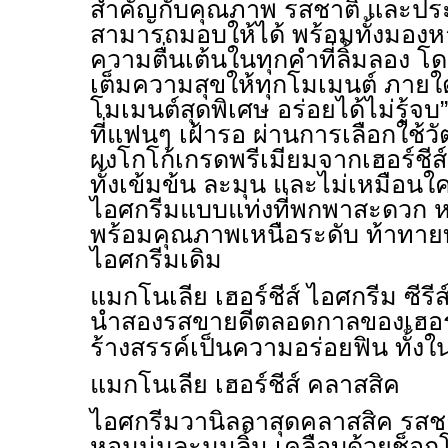
สำคัญกับคุณภาพ รสชาติ และประ
สามารถมอบให้ได้ พร้อมทั้งมองหา
ความตื่นเต้นในทุกคำที่ลิ้มลอง โ
เต็มความสุขให้ทุกโมเมนต์ ภายใต
โมเมนต์สุดพิเศษ อร่อยได้ไม่รู้จ
ที่แฟนๆ เฝ้ารอ ผ่านการเลือกใช้วั
ผงโกโก้เกรดพรีเมียมจากเฮอร์ชีส์ 
ทั้งเข้มข้น ละมุน และไม่เหมือนใค
ไอศกรีมแบบแท่งที่พกพาสะดวก 
พร้อมคุณภาพเหนือระดับ ท้าทา
ไอศกรีมเดิม
แมกโนเลีย เฮอร์ชีส์ ไอศกรีม ซีรี
นำสองรสขายดีตลอดกาลของเฮอร์ช
ร้างสรรค์เป็นความอร่อยฟิน ทั้ง
แมกโนเลีย เฮอร์ชีส์ คลาสสิค
ไอศกรีมวานิลลาสุดคลาสสิค รสชา
หอมนุ่มละมุนลิ้น เคลือบด้วยช็อ