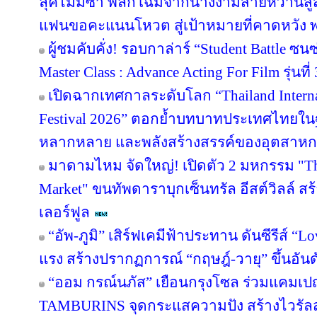
ลุคไม่มีซ้ำ พลิกโฉมจากนางงามสายหวานสู่
แฟนขอคะแนนโหวต สู่เป้าหมายที่คาดหวัง พร
ผู้ชมคับคั่ง! รอบกาล่าร์ “Student Battle ซ
Master Class : Advance Acting For Film รุ่นที่ 
เปิดฉากเทศกาลระดับโลก “Thailand Inter
Festival 2026” ตอกย้ำบทบาทประเทศไทยในฐ
หลากหลาย และพลังสร้างสรรค์ของอุตสาห
มาดามไหม จัดใหญ่! เปิดตัว 2 มหกรรม "The 
Market" ขนทัพดาราบุกเซ็นทรัล อีสต์วิลล์ ส
เลอร์ฟูล
“อัพ-ภูมิ” เสิร์ฟเคมีฟ้าประทาน ดันซีรีส์ “Lo
แรง สร้างปรากฏการณ์ “กฤษฎ์-วายุ” ขึ้นอันดับ
“ออม กรณ์นภัส” เยือนกรุงโซล ร่วมแคมเปญ
TAMBURINS จุดกระแสความปัง สร้างไวรัลสะ