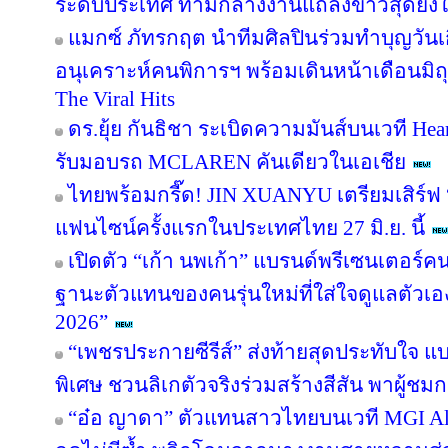
ระดับประเทศ ท่ามกลางงานแถลงข่าวสุดยิ่ง
แมกซ์ ภัทรกฤต นำทีมศิลปินร่วมทำบุญวันเกิ
อนุเคราะห์คนพิการฯ พร้อมเดินหน้าเดือนมิ
The Viral Hits
ดร.ยุ้ย กันธิชา ระเบิดความมันส์บนเวที Hea
รับมอบรถ MCLAREN คันเดียวในเอเชีย
ไทยพร้อมกรี๊ด! JIN XUANYU เตรียมเสิร์
แฟนไซน์ครั้งแรกในประเทศไทย 27 มิ.ย. นี้
เปิดตัว “เก้า นพเก้า” แบรนด์พรีเซนเตอร์
ฐานะตัวแทนของคนรุ่นใหม่ที่ใส่ใจดูแลตัวเอ
2026”
“เพชรประกายซีรีส์” ส่งท้ายสุดประทับใจ แบ
พิเศษ ชวนลิเกตัวจริงร่วมสร้างสีสัน พาผู้ชมกล
“อ๋อ ญาดา” ตัวแทนสาวไทยบนเวที MGI All 