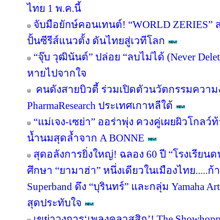
ไทย 1 พ.ค.นี้
จับมือยักษ์คอนเทนต์! “WORLD ZERIES” ลงน
ปั้นซีรีส์แนวตั้ง ดันไทยสู่เวทีโลก
“จุ๊บ วุฒินันต์” ปล่อย “ลบไม่ได้ (Never Del
หายไปจากใจ
คนดังสายบิวตี้ ร่วมเปิดตัวนวัตกรรมความ
PharmaResearch ประเทศเกาหลีใต้
“แม่เจง-เซย่า” ออร่าพุ่ง ควงคู่เผยผิวโกล
น้ำนมสุดล้ำจาก A BONNE
สุดอลังการยิ่งใหญ่! ฉลอง 60 ปี “โรงเรียน
ศึกษา “ยามาฮ่า” หนึ่งเดียวในเมืองไทย.....ก้
Superband ดึง “บุรินทร์” และกลุ่ม Yamaha Arti
สุดประทับใจ
เขย่าวงการ‘เพลงคลาสสิก’! The Showhoppe