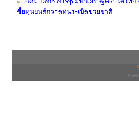
แอ็คมี่-DoubleDeep มหาเศรษฐีคริปโตไทย 
ซื้อหุ่นยนต์กวาดทุ่นระเบิดช่วยชาติ
Copyright © 2016 inTV co.,Ltd. All Right
V