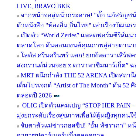
LIVE, BRAVO BKK
จากหน้าจอสู่หน้ากระดาษ! "ตั๊ก นภัสรัญชน
ตัวหนังสือ "ท้องอิ่ม ถิ่นไทย" เล่าเรื่องวัฒ
เปิดตัว “World Zeries” แพลตฟอร์มซีรีส์แนวต
ตลาดโลก ดันคอนเทนต์คุณภาพสู่สายตานา
โลตัส ศรีนครินทร์ แตก! ยกทัพดาราเสิร์ฟ
สงกรานต์ม่วนจอย x ดาราพาชิมมาร์เก็ต” ฉล
MRT ผนึกกำลัง THE 52 ARENA เปิดสถานีค
เต็มโปรเจกต์ “Artist of The Month” ดัน 52 ศิ
ตลอดปี 2026
OLIC เปิดตัวแคมเปญ “STOP HER PAIN – เข
มุ่งยกระดับเรื่องสุขภาพเพื่อให้ผู้หญิงทุกคนใ
จับตาตัวแม่ข่าวกอสซิป! "อั้ม พัชราภา" 
ฉายาซุปตาร์เบอร์หนึ่งตลอดกาล