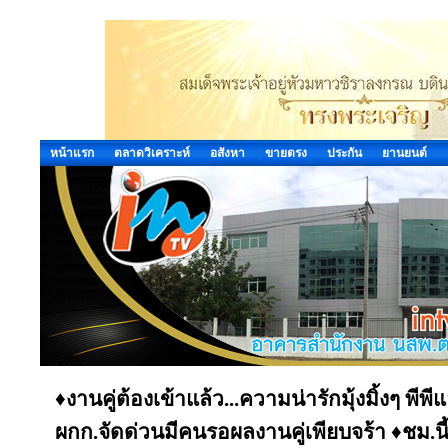
หน้าแรก
ตลาดวิเคราะห์
อสังหา
ขายตรง
ประกัน
ยานยนต์
♦️งานคู่ต้องเข้าแล้ว...ความน่ารักมุ้งมิ้งๆ พีพ
ผกก.จัดด่วนมีคนรอผลงานคู่เพียบจร้า ♦️ชม.นี้