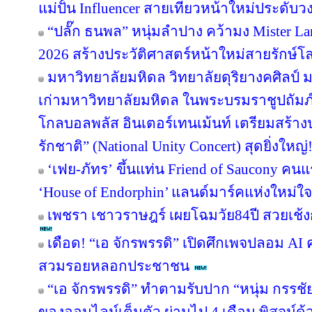
แม่ปั้น Influencer สายเที่ยวหน้าใหม่ประดับ
“ปลั๊ก ธนพล” หนุ่มลำปาง คว้ามง Mister Lan
2026 สร้างประวัติศาสตร์หน้าใหม่สายรักษ์โ
มหาวิทยาลัยมหิดล วิทยาลัยดุริยางคศิลป์
เก่ามหาวิทยาลัยมหิดล ในพระบรมราชูปถัมภ์
โกลบอลพลัส อินเตอร์เทนเม้นท์ เตรียมสร้า
รักชาติ” (National Unity Concert) สุดยิ่งใ
‘เฟย-ภัทร’ ขึ้นแท่น Friend of Saucony ค
‘House of Endorphin’ แลนด์มาร์คแห่งใหม่ใจ
เพชรา เชาวราษฎร์ เผยโฉมวัย84ปี สวยเช้ง
เดือด! “เอ จักรพรรดิ” เปิดศึกเพจปลอม AI
สวมรอยหลอกประชาชน
“เอ จักรพรรดิ” ทำตามรับปาก “หนุ่ม กรรช