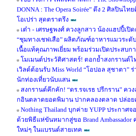
DONNA : The Opera Soirée” ดึง 2 ศิลปินไทย
โอเปร่า สุดตราตรึง
เต๋า - เศรษฐพงศ์ ควงลูกสาว น้องแฮปปี้เปิด
“ชุมทางเชฟเสือ” ผลิตภัณฑ์อาหารแมวระดับพ
เนื้อแท้คุณภาพเยี่ยม พร้อมร่วมเปิดประสบการ
โมเมนต์ประวัติศาสตร์! ตอกย้ำสงกรานต์ไ
เวิลด์ต้อนรับ Miss World “โอปอล สุชาตา” 
นักท่องเที่ยวนับแสน
สงกรานต์คึกคัก! “ดร.รจเรธ ปรีกราน” ควงล
กอินตลาดยอดพิมาน ปากคลองตลาด ปล่อยค
Nothing Thailand บุกค่าย YUPP ประกาศจอ
ด้วยพิธีแห่ขันหมากสู่ขอ Brand Ambassado
ใหม่ๆ ในแบรนด์สายเทค