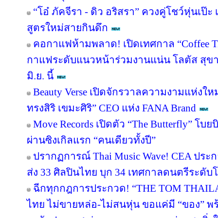
“โอ๋ ภัคจีรา - ดิว อริสรา” ควงคู่โชว์หุ่น
สูตรใหม่สายกินดึก
คอกาแฟห้ามพลาด! เปิดเทศกาล “Coffee T
กาแฟระดับแนวหน้าร่วมงานแน่น โลตัส สุขาภ
มิ.ย. นี้
Beauty Verse เปิดจักรวาลความงามแห่งใหม
ทรงสิริ เขมะศิริ” CEO แห่ง FANA Brand
Move Records เปิดตัว “The Butterfly” โบ
ผ่านซิงเกิลแรก “คนเดียวทั้งปี”
ปรากฏการณ์ Thai Music Wave! CEA ประก
ส่ง 33 ศิลปินไทย บุก 34 เทศกาลดนตรีระดับโ
ฉีกทุกกฎการประกวด! “THE TOM THAIL
ไทย ไม่ขายหล่อ-ไม่สนหุ่น ขอแค่มี “ของ” 