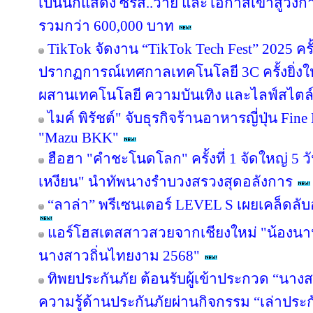
เป็นนักแสดง ซีรีส์..วาย และโอกาสเข้าสู่วงกา
รวมกว่า 600,000 บาท
TikTok จัดงาน “TikTok Tech Fest” 2025 ค
ปรากฏการณ์เทศกาลเทคโนโลยี 3C ครั้งยิ่งใ
ผสานเทคโนโลยี ความบันเทิง และไลฟ์สไตล์ ไ
ไมค์ พิรัชต์" จับธุรกิจร้านอาหารญี่ปุ่น Fin
"Mazu BKK"
ฮือฮา "คำชะโนดโลก" ครั้งที่ 1 จัดใหญ่ 5 วั
เหงียน" นำทัพนางรำบวงสรวงสุดอลังการ
“ลาล่า” พรีเซนเตอร์ LEVEL S เผยเคล็ดล
แอร์โฮสเตสสาวสวยจากเชียงใหม่ "น้องนานะ
นางสาวถิ่นไทยงาม 2568"
ทิพยประกันภัย ต้อนรับผู้เข้าประกวด “นาง
ความรู้ด้านประกันภัยผ่านกิจกรรม “เล่าประ