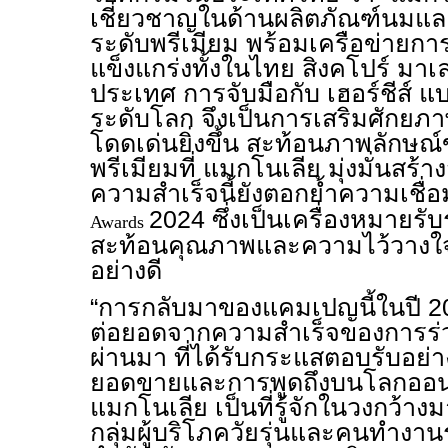
เชี่ยวชาญในด้านผลิตภัณฑ์นมแ
ระดับพรีเมียม พร้อมเครือข่ายการ
แข็งแกร่งทั้งในไทย สิงคโปร์ มา
ประเทศ การจับมือกับ เฮอร์ชีส์ แ
ระดับโลก จึงเป็นการเสริมศักยภ
โดดเด่นยิ่งขึ้น สะท้อนภาพลักษณ
พรีเมียมที่ แมกโนเลีย มุ่งมั่นส
ความสำเร็จนี้ยังตอกย้ำความเชื่อ
2024 ซึ่งเป็นเครื่องหมายรั
Awards
สะท้อนคุณภาพและความไว้วางใจจ
อย่างดี
“การกลับมาของแคมเปญนี้ในปี 2025
ต่อยอดจากความสำเร็จของการร่วมมื
ผ่านมา ที่ได้รับกระแสตอบรับอย่า
ยอดขายและการพูดถึงบนโลกออน
แมกโนเลีย เป็นที่รู้จักในวงกว้า
กลุ่มผู้บริโภควัยรุ่นและคนทำงานร