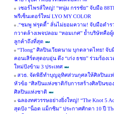
เซอร์ไพรส์ใหญ่! “หนุ่ม กรรชัย” จับมือ 88TH
พรีเซ็นเตอร์ใหม่ LYO MY COLOR
.“ชมพู ฟรุตตี้” ลั่นไม่ยอมความ! จับมือตำ
กวาดล้างเพจปลอม “หอมเกศ” ย้ำบริษัทคือผู้เ
ลูกค้าถึงที่สุด
“Tlong” ศิลปินเวียดนาม บุกตลาดไทย! จับม
คอนเสิร์ตสุดอบอุ่น ดึง “เก่ง ธชย” ร่วมร้องเว
ใหม่ปังข้าม 3 ประเทศ
สวธ. จัดพิธีทำบุญอุทิศส่วนกุศลให้ศิลปิน
หัวข้อ “ศิลปินแห่งชาติกับการสร้างศิลปินขอ
ศิลปินแห่งชาติ
ฉลองทศวรรษอย่างยิ่งใหญ่! “The Knot 5 Act
สุดปัง “น็อต แม็กซิม” ประกาศศักดา 10 ปี Th