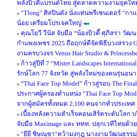
พลังบิวตี้แบรนด์ไทย สู่ตลาดความงามยุคใหม
"Tlong" ศิลปินดัง นั่งแท่นพรีเซนเตอร์ "ก
น้อย เตรียมโปรเจคใหญ่
คุณโยวี วีนัส จับมือ “น้องบิวตี้ ศุภิสรา ว
กำแพงเพชร 2025 ถือฤกษ์ดีจัดพิธีบวงสรวง 
งามครบวงจร Venus Hair Studio & Princessbe
ก้าวสู่ปีที่ 7 “Mister Landscapes Internation
รักษ์โลก 77 จังหวัด สู่พลังใหม่ของคนรุ่นอน
“Thai Face Top Model” ก้าวสู่รอบ The Fina
ประกาศผู้ครองตำแหน่ง "Thai Face Top M
จากผู้สมัครทั้งหมด 2,100 คนจากทั่วประเทศ
เบื้องหลังความสำเร็จคอนเสิร์ตระดับโลก บริ
จับมือ Maximage และ ททท. ปลุกเวทีไทยด้วย
"ยียี ชิษณุชา"คว้ามงกุฎ นางงามวัฒนธรรม