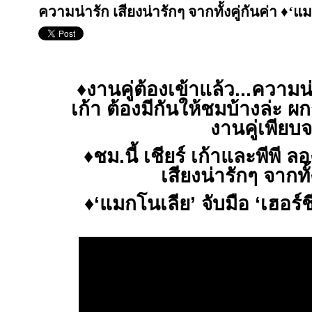
ความน่ารัก เสียงน่ารักๆ จากทั้งคู่กันค่า ♦️‘แ
♦️
งานคู่ต้องเข้าแล้ว
...
ความน่า
เก้า
ต้องมีกันให้ชมบ้างล่ะ
ผก
งานคู่เพียบจ
♦️
ชม
.
นี้
เชียร์
เก้าและพีพี
ลอ
เสียงน่ารักๆ
จากทั้
♦️
‘แมกโนเลีย’
จับมือ
‘เฮอร์ชี