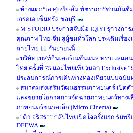
ห้างแตก“เอ ศุภชัย-อั้ม พัชราภา”ชวนกันชิ
เกรดเอ เซ็นทรัล ชลบุรี
M STUDIO ประกาศจับมือ IQIYI รุกวงการ
คุณภาพ ไทย-จีน สู่ผู้ชมทั่วโลก ประเดิมเรื่อ
ฉายไทย 11 กันยายนนี้
บริษัท เบสท์อินเตอร์เนชั่นแนล ทราเวลแอนด
ไทย ครั้งที่ 75 และไทยเที่ยวนอก Exclusive “ม
ประสบการณ์การเดินทางท่องเที่ยวแบบฉบับห
สมาคมส่งเสริมวัฒนธรรมภาพยนตร์ เปิดตัว
และขยายโอกาสการจัดฉายภาพยนตร์ทางเลื
ภาพยนตร์ขนาดเล็ก (Micro Cinema)
“ดิว อริสรา” กลับไทยเปิดใจครั้งแรก รับพ
DEEWA