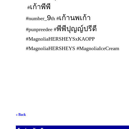
เก้าพีพี​
​ #
9
เก้านพเก้า​
#number_
th​ #
พีพีปุญญ์ปรีดี​
#punpreedee​ #
#MagnoliaHERSHEYSxKAOPP​
#MagnoliaHERSHEYS​ #MagnoliaIceCream
« Back