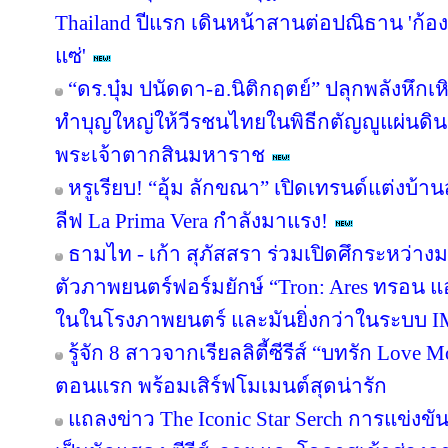
Thailand ปีแรก เดินหน้าสานต่อปณิธาน 'ก้องภ
แซ่'
“ดร.บุ๋ม ปนัดดา-อ.นิติกฤตย์” ปลุกพลังหึก
ทำบุญใหญ่ให้วีรชนไทยในพิธีกตัญญูแผ่นดิ
พระเจ้าตากสินมหาราช
หรูเรียบ! “อุ้ม ลักขณา” เปิดเทรนด์แต่งบ้
ลีฟ La Prima Vera กำลังมาแรง!
ธามไท - เก้า สุภัสสรา ร่วมเปิดศึกระหว่าง
ตัวภาพยนตร์ฟอร์มยักษ์ “Tron: Ares ทรอน แอ
ในในโรงภาพยนตร์ และมันยิ่งกว่าในระบบ 
รู้จัก 8 สาวจากเรียลลิตี้ซีรีส์ “บทรัก Lov
ตอนแรก พร้อมเสิร์ฟโมเมนต์สุดน่ารัก
แถลงข่าว The Iconic Star Serch การแข่งขั