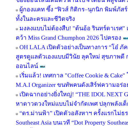
ของออนไลน์เต็มตัว ผ่านไป 4 เดือน พิสูจน์ด
ผู้กองแคท ซึ้ง “ฟิวส์ กิติกร–นุกนิก พิมพ์ภัสร
ทั้งในละครและชีวิตจริง
มงลงแบบไม่ต้องสืบ! "ต้นอ้อ รินทร์ดาเรศ" เ
คว้า Miss Grand Chumphon 2026 ไปครอง
OH LALA เปิดตัวอย่างเป็นทางการ “โอ๋ ภั
สูตรดูแลตัวเองแบบมีวินัย ลุคใหม่ สุขภาพ
ออนไลน์
เริ่มแล้ว! เทศกาล "Coffee Cookie & Cake" 
M.A.I Organizer ขนทัพคนดังเสิร์ฟความอร่อย
เปิดฉากอย่างยิ่งใหญ่! “THE IDOL NEXT 
หาดาวดวงใหม่แบบไม่จำกัดเพศ ปลุกพลังเด็
“ดร.ม่านฟ้า” เปิดตัวอสังหาฯ ครั้งแรกไม่ธ
Southeast Asia บนเวที “Dot Property Southea