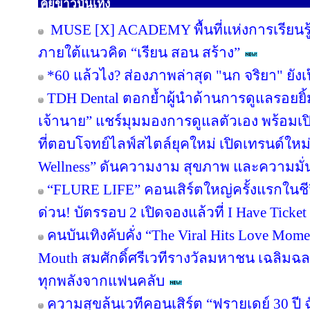
คุ้ยข่าวบันเทิง
MUSE [X] ACADEMY พื้นที่แห่งการเรียนร
ภายใต้แนวคิด “เรียน สอน สร้าง”
*60 แล้วไง? ส่องภาพล่าสุด "นก จริยา" ยังเป
TDH Dental ตอกย้ำผู้นำด้านการดูแลรอยยิ้มก
เจ้านาย” แชร์มุมมองการดูแลตัวเอง พร้อม
ที่ตอบโจทย์ไลฟ์สไตล์ยุคใหม่ เปิดเทรนด์ใหม
Wellness” ดันความงาม สุขภาพ และความมั่น
“FLURE LIFE” คอนเสิร์ตใหญ่ครั้งแรกในชี
ด่วน! บัตรรอบ 2 เปิดจองแล้วที่ I Have Ticket
คนบันเทิงคับคั่ง “The Viral Hits Love Mom
Mouth สมศักดิ์ศรีเวทีรางวัลมหาชน เฉลิมฉ
ทุกพลังจากแฟนคลับ
ความสุขล้นเวทีคอนเสิร์ต “ฟรายเดย์ 30 ปี 