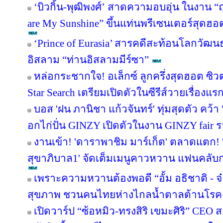
‘บิวกิ้น-พุฒิพงศ์’ สาดความอบอุ่น ในงาน “ถ
are My Sunshine” ขึ้นแท่นพรีเซนเตอร์สุดฮอ
‘Prince of Eurasia’ สารคดีสะท้อนโลกวัฒ
อิสลาม “ท่านอิสลามมีร์ซา”
หล่อกระชากใจ! อเล็กซ์ ลูกครึ่งสุดฮอต ซ
Star Search เตรียมเปิดตัวในซีรีส์วายเรื่องแร
บอส 'ฝน ภานิชา แก้วจันทร์' ทุ่มสุดตัว คว
อกไก่ปั่น GINZY เปิดตัวในงาน GINZY fair 
งานเข้า! 'ดาราพาชิม มาร์เก็ต' ตลาดแตก!
สุขาภิบาล1' จัดเต็มเมนูคาวหวาน แฟนคลับกร
เพราะความหวานต้องพอดี “อั้ม อธิชาติ - จ๋า
สุขภาพ ชวนคนไทยห่างไกลน้ำตาลต้านโรค
เปิดวาร์ป “ซ้อหมิว-ทรงสิริ เขมะศิริ” CEO