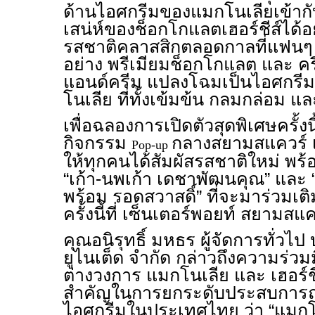
ด้านไอศกรีมของแมกโนเลียเข้า
เสน่ห์ของช็อกโกแลตเฮอร์ชีส์ได้อ
รสชาติคลาสสิกตลอดกาลที่แฟนๆ ท
อย่าง พรีเมียมช็อกโกแลต และ ครีมม
แอนด์ครีม แปลงโฉมเป็นไอศกรีม
โนเลีย ที่ทั้งเข้มข้น กลมกล่อม
เพื่อฉลองการเปิดตัวสุดพิเศษครั้งน
กิจกรรม
กลางสยามสแควร์ เป
Pop-up
ให้ทุกคนได้สัมผัสรสชาติใหม่ พร
“เก้า-นพเก้า เดชาพัฒนคุณ” และ “พี
พร้อม รอดสวาสดิ์” ที่จะมาร่วมเ
ครั้งนี้ที่ เซ็นเตอร์พอยท์ สยามสแค
คุณอนิรุทธิ์ มหธร ผู้จัดการทั่วไป
ยูไนเต็ด จำกัด กล่าวถึงความร่
ต่างวงการ แมกโนเลีย และ เฮอร์ชีส์
สำคัญในการยกระดับประสบการณ์
ไอศกรีมในประเทศไทย ว่า “แมกโ