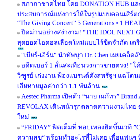
สภากาชาดไทย โดย DONATION HUB และเวิร
ประสบการณ์แห่งการให้ในรูปแบบคอนเสิร์ตก
“The Giving Concert” 3 Generations • 1 HE
ปิดม่านอย่างสง่างาม! "THE IDOL NEXT
สุดยอดไอดอลเลือดใหม่แบบไร้ขีดจำกัด เตรีย
"เบียร์-เอิร์น" นำทัพบุก Dr. Chen เผยเคล็ดล
อดีตเบอร์ 1 สั่นสะเทือนวงการขายตรง! "โค
วิฑูรย์ เก่งงาน ฟ้องแบรนด์ดังสหรัฐฯ แฉโด
เสียหายมูลค่ากว่า 1.1 พันล้าน
Aestec Pharma เปิดตัว “นาย ณภัทร” Bran
REVOLAX เดินหน้ารุกตลาดความงามไทย ตอ
ใหม่
“FRIDAY” ฟิตเต็มที่ หอบเพลงฮิตขึ้นเวที ”
ความสุข“ พร้อมทำอะไรที่ไม่เคย เพื่อแฟนๆ ที่คุ