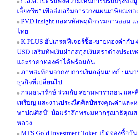
ก.ล.ต. เปิดรับฟังความเห็นการปรับปรุงข้อ
เลี้ยงชีพ” เพื่อส่งเสริมการวางแผนเกษียณข
PVD Insight ถอดรหัสพฤติกรรมการออม แ
ไทย
K PLUS อัปเกรดฟีเจอร์ซื้อ-ขายทองคำกับ 4
USD เสริมทัพเงินฝากสกุลเงินตราต่างประเทศ 
และราคาทองคำได้พร้อมกัน
ภาพสะท้อนจากงบการเงินกลุ่มแบงก์ : แน
ธุรกิจที่เปลี่ยนไป
กรมธนารักษ์ ร่วมกับ สยามพารากอน และศ
เหรียญ และงานประณีตศิลป์ทรงคุณค่าและหา
ษาปณศิลป์” น้อมรำลึกพระมหากรุณาธิคุณส
หลวง
MTS Gold Investment Token เปิดจองซื้อว