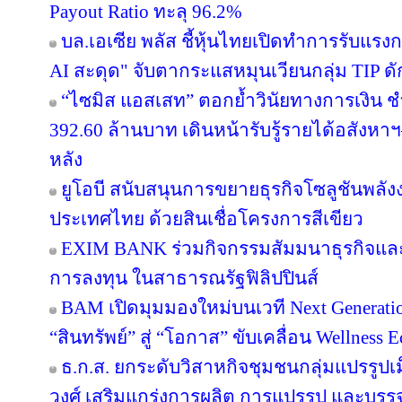
Payout Ratio ทะลุ 96.2%
บล.เอเซีย พลัส ชี้หุ้นไทยเปิดทำการรับแรงก
AI สะดุด" จับตากระแสหมุนเวียนกลุ่ม TIP ด
“ไซมิส แอสเสท” ตอกย้ำวินัยทางการเงิน 
392.60 ล้านบาท เดินหน้ารับรู้รายได้อสังหาฯ–
หลัง
ยูโอบี สนับสนุนการขยายธุรกิจโซลูชันพลัง
ประเทศไทย ด้วยสินเชื่อโครงการสีเขียว
EXIM BANK ร่วมกิจกรรมสัมมนาธุรกิจแ
การลงทุน ในสาธารณรัฐฟิลิปปินส์
BAM เปิดมุมมองใหม่บนเวที Next Generatio
“สินทรัพย์” สู่ “โอกาส” ขับเคลื่อน Wellness 
ธ.ก.ส. ยกระดับวิสาหกิจชุมชนกลุ่มแปรรูปเ
วงศ์ เสริมแกร่งการผลิต การแปรรูป และบรรจุ