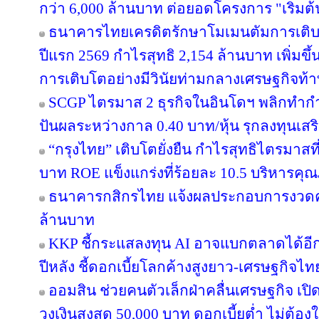
กว่า 6,000 ล้านบาท ต่อยอดโครงการ "เริ่มต
ธนาคารไทยเครดิตรักษาโมเมนตัมการเติ
ปีแรก 2569 กำไรสุทธิ 2,154 ล้านบาท เพิ่มขึ
การเติบโตอย่างมีวินัยท่ามกลางเศรษฐกิจท้
SCGP ไตรมาส 2 ธุรกิจในอินโดฯ พลิกทำกำไ
ปันผลระหว่างกาล 0.40 บาท/หุ้น รุกลงทุนเส
“กรุงไทย” เติบโตยั่งยืน กำไรสุทธิไตรมาสท
บาท ROE แข็งแกร่งที่ร้อยละ 10.5 บริหารคุ
ธนาคารกสิกรไทย แจ้งผลประกอบการงวดครึ่
ล้านบาท
KKP ชี้กระแสลงทุน AI อาจแบกตลาดได้อีกแค่ 
ปีหลัง ชี้ดอกเบี้ยโลกค้างสูงยาว-เศรษฐกิจไ
ออมสิน ช่วยคนตัวเล็กฝ่าคลื่นเศรษฐกิจ เปิด
วงเงินสูงสุด 50,000 บาท ดอกเบี้ยต่ำ ไม่ต้อ