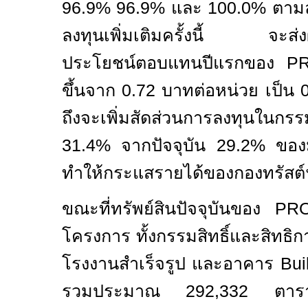
96
.
9
%
96
.
9
% และ
100
.
0
% ตามล
ลงทุนเพิ่มเติมครั้งนี้ จะส่
ประโยชน์ตอบแทนปีแรกของ
P
ขึ้นจาก
0
.
72
บาทต่อหน่วย เป็น
ถึงจะเพิ่มสัดส่วนการลงทุนในกรรม
31
.
4
% จากปัจจุบัน
29
.
2
% ของม
ทำให้กระแสรายได้ของกองทรัสต์ฯ 
ขณะที่ทรัพย์สินปัจจุบันของ
PR
โครงการ ทั้งกรรมสิทธิ์และสิทธิก
โรงงานสำเร็จรูป และอาคาร
Buil
รวมประมาณ
292,332
ตาราง