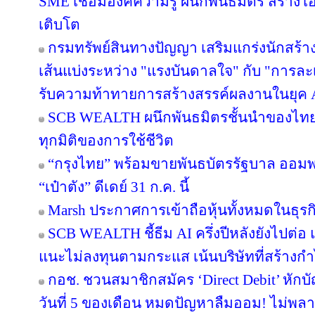
SME เชื่อมองค์ความรู้ ผนึกพันธมิตร สร้างโ
เติบโต
กรมทรัพย์สินทางปัญญา เสริมแกร่งนักสร้
เส้นแบ่งระหว่าง "แรงบันดาลใจ" กับ "การละเ
รับความท้าทายการสร้างสรรค์ผลงานในยุค 
SCB WEALTH ผนึกพันธมิตรชั้นนำของไทย คั
ทุกมิติของการใช้ชีวิต
“กรุงไทย” พร้อมขายพันธบัตรรัฐบาล ออม
“เป๋าตัง” ดีเดย์ 31 ก.ค. นี้
Marsh ประกาศการเข้าถือหุ้นทั้งหมดในธุร
SCB WEALTH ชี้ธีม AI ครึ่งปีหลังยังไปต่อ 
แนะไม่ลงทุนตามกระแส เน้นบริษัทที่สร้าง
กอช. ชวนสมาชิกสมัคร ‘Direct Debit’ หักบัญ
วันที่ 5 ของเดือน หมดปัญหาลืมออม! ไม่พล