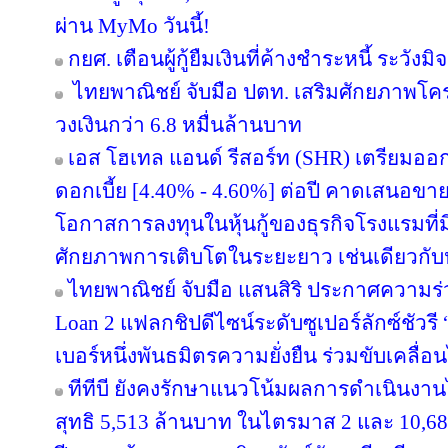
ผ่าน MyMo วันนี้!
กยศ. เตือนผู้กู้ยืมเงินที่ค้างชำระหนี้ ระว
ไทยพาณิชย์ จับมือ ปตท. เสริมศักยภาพโครงส
วงเงินกว่า 6.8 หมื่นล้านบาท
เอส โฮเทล แอนด์ รีสอร์ท (SHR) เตรียมออกหุ้
ดอกเบี้ย [4.40% - 4.60%] ต่อปี คาดเสนอขาย
โอกาสการลงทุนในหุ้นกู้ของธุรกิจโรงแรมที่ม
ศักยภาพการเติบโตในระยะยาว เช่นเดียวกับหุ
ไทยพาณิชย์ จับมือ แสนสิริ ประกาศความร่
Loan 2 แฟลกชิปดีไซน์ระดับซูเปอร์ลักซ์ชัวรี 
เบอร์หนึ่งพันธมิตรความยั่งยืน ร่วมขับเคลื่
ทีทีบี ยังคงรักษาแนวโน้มผลการดำเนินงา
สุทธิ 5,513 ล้านบาท ในไตรมาส 2 และ 10,6