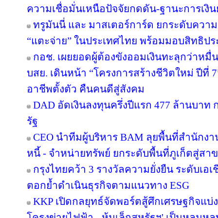
ความเชื่อมั่นเหนือปัจจัยกดดัน-ฐานะการเงินย
ทรูมันนี่ และ มาสเตอร์การ์ด ยกระดับความร
“แตะจ่าย” ในประเทศไทย พร้อมมอบสิทธิประโ
กอช. เผยยอดผู้ต้องขังออมเงินทะลุกว่าหมื่
บสย. เดินหน้า “โครงการสร้างชีวิตใหม่ ปีที่
อาชีพตั้งตัว คืนคนดีสู่สังคม
DAD อัดเงินลงทุนครึ่งปีแรก 477 ล้านบาท
รัฐ
CEO นำทีมผู้บริหาร BAM ลุยพื้นที่สำนักง
หนี้ - จำหน่ายทรัพย์ ยกระดับพื้นที่ภูเก็ตส
กรุงไทยคว้า 3 รางวัลความยั่งยืน ระดับเอเ
ตอกย้ำดำเนินธุรกิจตามแนวทาง ESG
KKP เปิดกลยุทธ์จัดพอร์ตสู้ศึกเศรษฐกิจแบ่งข
โครงข่ายไฟฟ้า - หุ้นเล็กสหรัฐฯ' เป็นหลุมหล