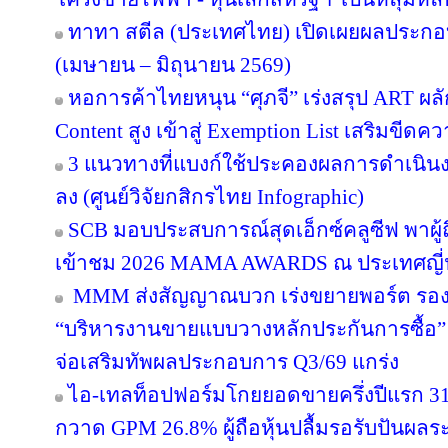
ทาทา สตีล (ประเทศไทย) เปิดเผยผลประกอ
(เมษายน – มิถุนายน 2569)
หอการค้าไทยหนุน “ศุภจี” เร่งสรุป ART ผลัก
Content สูง เข้าสู่ Exemption List เสริมข
3 แนวทางที่แบงก์ใช้ประคองผลการดำเนินงา
ลง (ศูนย์วิจัยกสิกรไทย Infographic)
SCB มอบประสบการณ์สุดเอ็กซ์คลูซีฟ พาผู
เข้าชม 2026 MAMA AWARDS ณ ประเทศญี่ปุ่
MMM ส่งสัญญาณบวก เร่งขยายพอร์ต รองรับอ
“บริหารงานขายแบบวางหลักประกันการซื้อ
จ่อเสริมทัพผลประกอบการ Q3/69 แกร่ง
ไอ-เทลท็อปฟอร์มโกยยอดขายครึ่งปีแรก 31
กวาด GPM 26.8% ผู้ถือหุ้นปลื้มรอรับปันผลร