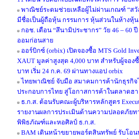
พาณิชย์ระดมช่วยเหลือผู้ไม่ผ่านเกณฑ์ “สวั
มีชื่อเป็นผู้ถือหุ้น กรรมการ หุ้นส่วนในห้างหุ้
กอช. เตือน “สึนามิประชากร” วัย 46 – 60 ปี 
ออมก่อนสาย
ออร์บิกซ์ (orbix) เปิดจองซื้อ MTS Gold In
XAUT มูลค่าสูงสุด 4,000 บาท สำหรับผู้จองซ
บาท เริ่ม 24 ก.ค. 69 ผ่านทางแอป orbix
ไทยพาณิชย์ จับมือ สมาคมการค้านักธุรกิจไ
ประกอบการไทย สู่โอกาสการค้าในตลาดฮ
ธ.ก.ส. ต้อนรับคณะผู้บริหารหลักสูตร Execut
รายงานผลการประเมินด้านความปลอดภัยทาง
พิพิธภัณฑ์และหอศิลป์ ธ.ก.ส.
BAM เดินหน้าขยายพอร์ตสินทรัพย์ รับโอน