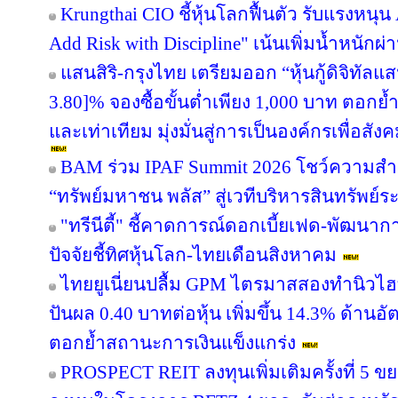
Krungthai CIO ชี้หุ้นโลกฟื้นตัว รับแรงหนุน
Add Risk with Discipline" เน้นเพิ่มน้ำหนักผ่
แสนสิริ-กรุงไทย เตรียมออก “หุ้นกู้ดิจิทัลแส
3.80]% จองซื้อขั้นต่ำเพียง 1,000 บาท ตอกย้ำ
และเท่าเทียม มุ่งมั่นสู่การเป็นองค์กรเพื่อสัง
BAM ร่วม IPAF Summit 2026 โชว์ความสำเร
“ทรัพย์มหาชน พลัส” สู่เวทีบริหารสินทรัพย์ร
"ทรีนีตี้" ชี้คาดการณ์ดอกเบี้ยเฟด-พัฒนา
ปัจจัยชี้ทิศหุ้นโลก-ไทยเดือนสิงหาคม
ไทยยูเนี่ยนปลื้ม GPM ไตรมาสสองทำนิวไฮ
ปันผล 0.40 บาทต่อหุ้น เพิ่มขึ้น 14.3% ด้าน
ตอกย้ำสถานะการเงินแข็งแกร่ง
PROSPECT REIT ลงทุนเพิ่มเติมครั้งที่ 5 ข