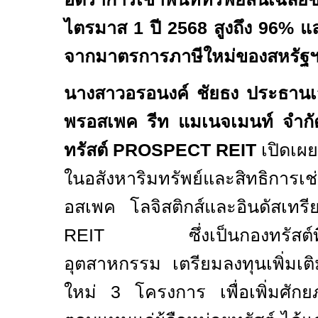
ไตรมาส
1
ปี
2568
สูงถึง
96
% แล
จากมาตรการภาษีใหม่ของสหรัฐ
นางสาวอรอนงค์ ชัยธง ประธานเจ้
พรอสเพค รีท แมเนจเมนท์ จำกัด
ทรัสต์
PROSPECT
REIT
เปิดเผย
ในอสังหาริมทรัพย์และสิทธิการเ
อสเพค โลจิสติกส์และอินดัสเทรี
REIT
ซึ่งเป็นกองทรัสต์ที่ลง
อุตสาหกรรม เตรียมลงทุนเพิ่มเติม
ใหม่
3
โครงการ เพื่อเพิ่มศัก