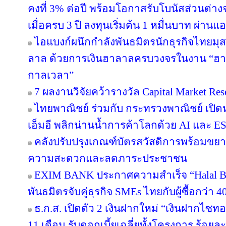
คงที่ 3% ต่อปี พร้อมโอกาสรับโบนัสส่วนต
เมื่อครบ 3 ปี ลงทุนเริ่มต้น 1 หมื่นบาท ผ่าน
ไอแบงก์ผนึกกำลังพันธมิตรนักธุรกิจไทยมุส
ลาล ด้วยการเงินฮาลาลครบวงจรในงาน “ฮา
กาลเวลา”
7 ผลงานวิจัยคว้ารางวัล Capital Market Res
ไทยพาณิชย์ ร่วมกับ กระทรวงพาณิชย์ เปิดห
เอ็มอี พลิกน่านน้ำการค้าโลกด้วย AI และ E
คลังปรับปรุงเกณฑ์บัตรสวัสดิการพร้อมขย
ความสะดวกและลดภาระประชาชน
EXIM BANK ประกาศความสำเร็จ “Halal Bri
พันธมิตรจับคู่ธุรกิจ SMEs ไทยกับผู้ซื้อกว่า 
ธ.ก.ส. เปิดตัว 2 เงินฝากใหม่ “เงินฝากไซ
11 เดือน รับดอกเบี้ยเฉลี่ยทั้งโครงการ ร้อยละ