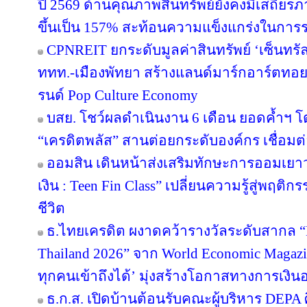
ปี 2569 ด้านคุณภาพสินทรัพย์ยังคงมีเสถียรภาพ
ขึ้นเป็น 157% สะท้อนความแข็งแกร่งในการร
CPNREIT ยกระดับมูลค่าสินทรัพย์ ‘เซ็นทรั
ททท.-เมืองพัทยา สร้างแลนด์มาร์กอาร์ตทอ
รนด์ Pop Culture Economy
บสย. โชว์ผลดำเนินงาน 6 เดือน ยอดค้ำฯ โ
“เครดิตพลัส” สานต่อยกระดับองค์กร เชื่อมต่
ออมสิน เดินหน้าส่งเสริมทักษะการออมเยาวช
เงิน : Teen Fin Class” เปลี่ยนความรู้สู่พฤติ
ชีวิต
ธ.ไทยเครดิต ผงาดคว้ารางวัลระดับสากล “B
Thailand 2026” จาก World Economic Magazi
ทุกคนเข้าถึงได้’ มุ่งสร้างโอกาสทางการเงินอ
ธ.ก.ส. เปิดบ้านต้อนรับคณะผู้บริหาร DEPA 