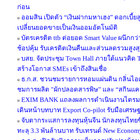
ก่อน
ออมสิน เปิดตัว “เงินฝากมหาเฮง” ดอกเบี้ยส
เปลี่ยนยอดขายเป็นเงินออมอัตโนมัติ
บัตรเครดิต ttb ต่อยอด Smart Value ผนึกกว
ช้อปคุ้ม รับเครดิตเงินคืนและส่วนลดรวมสูง
บสย. จัดประชุม Town Hall ภายใต้แนวคิด
สร้างโอกาส SMEs เข้าถึงสินเชื่อ
ธ.ก.ส. ชวนชมรายการหอมแผ่นดิน กลิ่นไอเ
ชมการผลิต "ผักปลอดสารพิษ” และ “สกินแ
EXIM BANK แถลงผลการดำเนินงานไตรมาส 2
เดินหน้าบทบาท Export Co-pilot รับมือเศรษฐ
จับตากระแสการลงทุนหุ้นจีน นักลงทุนไท
ทะลุ 3.3 พันล้านบาท รับเทรนด์ New Econom