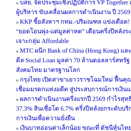
บสย. จัดประชุมเชิงปฏิบัติการ VP Together ครั
ผู้บริหาร ขับเคลื่อนผลการดำเนินงาน ปี 2569
KKP ชี้อสังหาฯ กทม.-ปริมณฑล แข่งเดือด! 
“ยอดโอนพุ่ง-แต่มูลค่าหด” เตือนครึ่งปีหล
เจาะกลุ่ม Affordable
MTC ผนึก Bank of China (Hong Kong) และ 
ดีล Social Loan มูลค่า 70 ล้านดอลลาร์สหรั
สังคมไทย มาตรฐานโลก
กรุงไทย เปิดสาขาเยาวราชโฉมใหม่ ฟื้นคุ
เชื่อมมรดกแห่งอดีต สู่ประสบการณ์การเงิ
ผลการดำเนินงานครึ่งแรกปี 2569 กำไรสุทธิ
37.3% สินเชื่อโต 6.7% ครึ่งปีหลังยกระดับบริ
การเงินเพื่อความยั่งยืน
เงินบาทอ่อนค่าเล็กน้อย ขณะที่ ดัชนีหุ้นไท