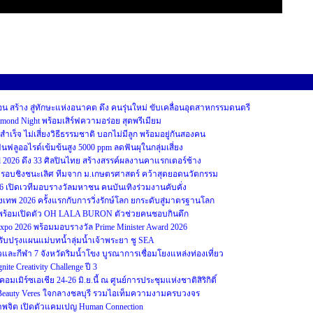
สร้าง สู่ทักษะแห่งอนาคต ดึง คนรุ่นใหม่ ขับเคลื่อนอุตสาหกรรมดนตรี
iamond Night พร้อมเสิร์ฟความอร่อย สุดพรีเมียม
ม่สำเร็จ ไม่เสี่ยงวิธีธรรมชาติ บอกไม่มีลูก พร้อมอยู่กันสองคน
ฟลูออไรด์เข้มข้นสูง 5000 ppm ลดฟันผุในกลุ่มเสี่ยง
2026 ดึง 33 ศิลปินไทย สร้างสรรค์ผลงานคาแรกเตอร์ช้าง
บชิงชนะเลิศ ทีมจาก ม.เกษตรศาสตร์ คว้าสุดยอดนวัตกรรม
26 เปิดเวทีมอบรางวัลมหาชน คนบันเทิงร่วมงานคับคั่ง
รุงเทพ 2026 ครั้งแรกกับการวิ่งรักษ์โลก ยกระดับสู่มาตรฐานโลก
ป๊ะ พร้อมเปิดตัว OH LALA BURON ตัวช่วยคนชอบกินดึก
 Expo 2026 พร้อมมอบรางวัล Prime Minister Award 2026
ับปรุงแผนแม่บทน้ำลุ่มน้ำเจ้าพระยา ชู SEA
และกีฬา 7 จังหวัดริมน้ำโขง บูรณาการเชื่อมโยงแหล่งท่องเที่ยว
 Creativity Challenge ปี 3
มเมิร์ซเอเชีย 24-26 มิ.ย.นี้ ณ ศูนย์การประชุมแห่งชาติสิริกิติ์
 Beauty Veres ใจกลางชลบุรี รวมไอเท็มความงามครบวงจร
ภาพจิต เปิดตัวแคมเปญ Human Connection