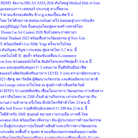
DMS จัดงาน IMCAS ASIA 2026 ดันไทยสู่ Medical Hub of Asia
นุ่มจอมบงการ เอสเธอร์ ประกบคู่ หวงจี้หยวน
ชียร์ ฟาดแช้งรอบตัดสิน ช้าง ยู-แชมเปี้ยน คัพ ปี 4
โชว์ศักยภาพ ส่งต่อแรงบันดาลใจ ต่อยอดสู่วงการบันเทิง
อมภูมิปัญญาไทย ปั้นคนรุ่นใหม่สู่ตลาดสร้างสรรค์โลก
eam Car Art Contest 2026 ชิงถ้วยพระราชทานฯ
Global Thailand 2025 พร้อมสืบสานวัฒนธรรม สู่ New Gen
OX พร้อมเปิดตัว Les Mills Yoga ครั้งแรกในไทย
ดันกัญชง-กัญชา-กระท่อม สู่ตลาดโลก 5-7 พ.ย. นี้
ู เทคโนโลยี 3C สุดล้ำ พร้อมขับเคลื่อน E-commerce
ron Ares ชวนคอหนังไซไฟ สัมผัสโลกแห่งกริดสุดล้ำ 9 ต.ค.นี้
re มอบทุนสนับสนุนกว่า 5 แสนบาท ปั้นศิลปินมืออาชีพ
รีเซนเตอร์ ผลิตภัณฑ์เสริมอาหาร LEVEL S แจง ดราม่าตัดกระเพาะ
2025 เชิดชู สตาร์ทอัพ ผู้พัฒนานวัตกรรม และพันธมิตรนานาชาติ
erra Lounge แห่งแรกในไทย ณ ศูนย์การค้าเซ็นทรัลเวิลด์
 THAI BITES AI แอปพลิเคชัน เชื่อมโยงอาหาร-วัฒนธรรม-การเดินทาง
างสาวถิ่นไทยงาม 2568 เก็บตัวผ่านกิจกรรม เล่าประกันภาษาถิ่น
งตำนานความท้าทาย ครั้งใหม่ ดึงนักไตรกีฬาทั่วโลก 23 พ.ย.นี้
ัน Soft Power รวมศิลปินนักแสดงกว่า 200 คน 22 พ.ย. นี้
ลยีสำหรับ SME หุ่นยนต์ ขยายความร่วมมือ เกาหลี-ไทย
Innovation Hub พร้อมเปิดเวทีเสวนา ดัน ผู้ประกอบการด้านนวัตกรรม
าร ปั้นผู้ประกอบการรุ่นใหม่ด้านสินค้าและบริการทางวัฒนธรรม
ระหยัด ลงพื้นที่ จ.ชุมพร ช่วยเหลือเกษตรกรลดต้นทุนการผลิต
นักเรียนไทยเปิดโลกการศึกษา จากสถาบันการศึกษาชั้นนำ 65 แห่ง