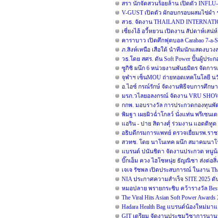
สรา นักจัดสวนร้อยล้าน เปิดตัว INFLU-
V-GUST เปิดตัว ผักอบกรอบผสมไข่ผำ 
สวธ. จัดงาน THAILAND INTERNATI
เซี่ยงไฮ้ อวี้หยวน เปิดงาน สัปดาห์เสน่ห
คาราบาว เปิดศึกฟุตบอล Carabao 7-a
ภ.สิงห์เหนือ เสือใต้ นำทีมนักแสดงบว
วธ.โดย สศร. ดัน Soft Power ปั้นผู้ประ
ซูกิชิ ผนึก 6 หน่วยงานพันธมิตร จัดการแ
จุฬาฯ เซ็นMOU ถ่ายทอดเทคโนโลยี นวั
อ.ไอซ์ กรณ์รักษ์ จัดงานพิธีจบการศึกษา 
มรภ.วไลยอลงกรณ์ จัดงาน VRU SHO
กกพ. มอบรางวัล การประกวดกองทุนพัฒน
พิมฐา เผยผิวฉ่ำโกลว์ นั่งแท่น พรีเซนเต
แอริน - ปาย สิตางศุ์ ร่วมงาน แอดติทูด มั
อธิบดีกรมการแพทย์ ตรวจเยื่ยมรพ.ราช
สวทช. โดย นาโนเทค ผนึก สมาคมนาโนฯ เ
แบรนด์ ปนันชิตา จัดงานประกวด หนูน้อย
บิ๊กเอ็ม ควง ไฮโซหนุ่ย ธัญณิชา ส่งต่อส
เจเจ รัชพล เปิดประสบการณ์ ในงาน Thai
NIA ประกาศความสำเร็จ SITE 2025 ดัน
หมอปลาย พรายกระชิบ คว้ารางวัล Best 
The Viral Hits Asian Soft Power Award
Hadara Health Bag แบรนด์น้องใหม่มาแร
GIT เตรียม จัดงานประชุมวิชาการนานาชาต