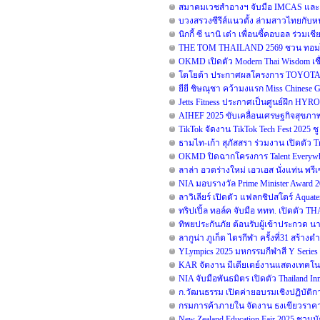
สมาคมเวชสำอางฯ จับมือ IMCAS และ B
บวงสรวงซีรีส์แนวตั้ง ล่ามสาวไทยกับห
นิกกี้ ซี นานิ เต๋า เพื่อนซี้คอบอล ร่วมเ
THE TOM THAILAND 2569 ชวน ทอมไทย 
OKMD เปิดตัว Modern Thai Wisdom เชื่
โตโยต้า ประกาศผลโครงการ TOYOTA Dr
ยียี ชิษณุชา คว้ามงแรก Miss Chinese 
Jetts Fitness ประกาศเป็นศูนย์ฝึก HYR
AIHEF 2025 ขับเคลื่อนเศรษฐกิจสุขภาพ 
TikTok จัดงาน TikTok Tech Fest 2025 ช
ธามไท-เก้า สุภัสสรา ร่วมงาน เปิดตัว T
OKMD ปิดฉากโครงการ Talent Everywhe
ลาล่า อวดร่างใหม่ เอวเอส นั่งแท่น พ
NIA มอบรางวัล Prime Minister Award 
ลาวิเลียร์ เปิดตัว แฟลกชิปสโตร์ Aquat
ทริปเปิ้ล ทอล์ค จับมือ ททท. เปิดตัว
ทิพยประกันภัย ต้อนรับผู้เข้าประกวด น
ลากูน่า ภูเก็ต ไตรกีฬา ครั้งที่31 สร้า
YLympics 2025 มหกรรมกีฬาสี Y Series ด
KAR จัดงาน มีเดียเดย์งานแสดงเทคโนโ
NIA จับมือพันธมิตร เปิดตัว Thailand 
ก.วัฒนธรรม เปิดค่ายอบรมเชิงปฏิบัติก
กรมการค้าภายใน จัดงาน ธงเขียวราคาป
New Zealand Education Fair 2025 ชวน