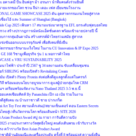
x อคาเดมี ปั้น อินฟลูฯ ม้า อรนภา นำทีมคนดังร่วมยินดี
รายแรกของโลก ชวน จีน่า เดอะ เฟส เยี่ยมชมโรงงาน
ONAL GAME SHOWCASE 2025 ดัน อุตสาหกรรมเกมไทยสู่สากล
์เซี่ยงไฮ้ และ Summer of Shanghai (Bangkok)
-Side Cup 2025 เฟ้นหา 17 สนามแข่งมาตรฐาน EFL ยกระดับฟุตบอลไทย
งสรวง สร้างปรากฎการณ์หนังแอ็คชั่นตลก พร้อมเข้าฉายปลายปี นี้
กอบการกลุ่มอันดามัน สร้างสรรค์ผ้าไทยร่วมสมัย สู่สากล
ข่งขันออกแบบบรรจุภัณฑ์ เพื่อสังคมที่ยั่งยืน
ตกรรมยารักษามะเร็งใหม่ ในงาน CU Innovation & IP Expo 2025
GE 168 วิชามูเพื่อธุรกิจ รุ่น 1 ม.หอการค้าไทย
WCASE x VRU SUSTAINABILITY 2025
าไฟฟ้า ประจำปี 2567 ชู 34 ผลงานเด่น ขับเคลื่อนชุมชน
อร์ SIBLING พร้อมเปิดตัว Revitalizing Cream
ม เปิดตัว Plenty Protein ส่งต่อสิ่งดีดูแลลูกตั้งแต่ในครรภ์
วิถี พร้อมมอบนโยบายบูรณาการ ดูแลผู้ป่วยกลุ่มโรค CRM
ตรียมพร้อมจัดงาน Nano Thailand 2025 3-5 พ.ย.นี้
แคลเซียมคิดส์ By Pananchita เป๊ก เอ เป้ย ร่วมในงาน
ิ่งดีสู่สังคม ณ บ้านราชาวดี ชาย ปากเกร็ด
 Art Toy Fest สยามเด็กเล่น@สยามเซ็นเตอร์ ตอน Eastern Secrets
ไทยสู่เวทีนวัตกรรมโลก พร้อมเดินหน้า SITE 2026
Asian Product Award สบู่ ณ กายา การันตีความปัง
s 2025 งานประกาศรางวัลสุดยิ่งใหญ่ คนดังเดินพรม เข้ารับรางวัล
ง คว้ารางวัล Best Asian Product Award
ิด้านอัญมณีและเครื่องประดับ ครั้งที่ 8 พร้อมมุ่งสู่ ความยั่งยืน