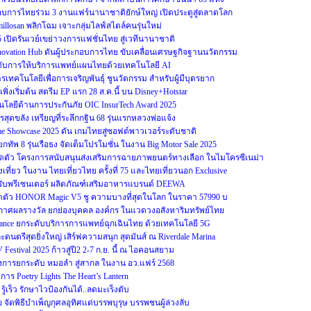
ะกอบการไทยร่วม 3 งานแฟร์นานาชาติยักษ์ใหญ่ เปิดประตูสู่ตลาดโลก
illosan พลิกโฉม เจาะกลุ่มไลฟ์สไตล์คนรุ่นใหม่
25 เปิดรันเวย์เขย่าวงการแฟชั่นไทย สู่เวทีนานาชาติ
Innovation Hub ดันผู้ประกอบการไทย ขับเคลื่อนเศรษฐกิจฐานนวัตกรรม
ระดับการให้บริการแพทย์แผนไทยด้วยเทคโนโลยี AI
รเทคโนโลยีเพื่อการเจริญพันธุ์ ชูนวัตกรรม สำหรับผู้มีบุตรยาก
0 เพิ่งเริ่มต้น สตรีม EP แรก 28 ส.ค.นี้ บน Disney+Hotstar
ยีด้านการประกันภัย OIC InsurTech Award 2025
สุดขลัง เหรียญที่ระลึกกฐิน 68 รุ่นแรกหลวงพ่อแจ้ง
ame Showcase 2025 ดัน เกมไทยสู่ซอฟต์พาวเวอร์ระดับชาติ
ทัพ 8 รุ่นเรือธง จัดเต็มโปรโมชั่น ในงาน Big Motor Sale 2025
ดตัว โครงการสนับสนุนส่งเสริมการฉายภาพยนตร์ทางเลือก ในไมโครซีเนม่า
ที่ยว ในงาน ไทยเที่ยวไทย ครั้งที่ 75 และไทยเที่ยวนอก Exclusive
ทย รับพรีเซนเตอร์ ผลิตภัณฑ์เสริมอาหารแบรนด์ DEEWA
ตัว HONOR Magic V5 ชู ความบางที่สุดในโลก ในราคา 57990 บ
ระกาศผลรางวัล ยกย่องบุคคล องค์กร ในแวดวงอสังหาริมทรัพย์ไทย
ulance ยกระดับบริการการแพทย์ฉุกเฉินไทย ด้วยเทคโนโลยี 5G
นตรีสุดยิ่งใหญ่ เสิร์ฟความสนุก สุดมันส์ ณ Riverdale Marina
Festival 2025 ก้าวสู่ปี2 2-7 ก.ย. นี้ ณ ไอคอนสยาม
ครงการยกระดับ หมอลำ สู่สากล ในงาน อว.แฟร์ 2568
ร Poetry Lights The Heart’s Lantern
ู้เร็ว รักษาไวป้องกันได้..ลดมะเร็งตับ
จัดพิธีบำเพ็ญกุศลอุทิศแด่บรรพบุรุษ บรรพชนผู้ล่วงลับ