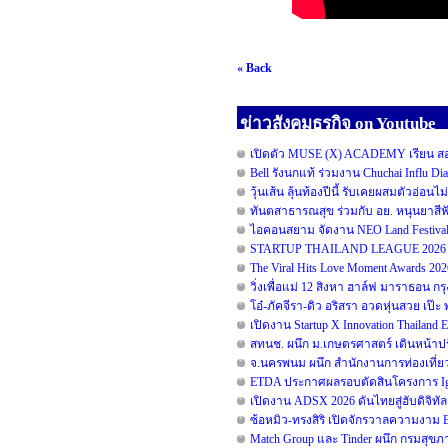
« Back
ข่าวสังคมธุรกิจ on Youtube
เปิดตัว MUSE (X) ACADEMY เรียน สอน 
Bell รังนกแท้ ร่วมงาน Chuchai Influ D
วุ้นเส้น ลุ้นท้องปีนี้ รับเคยผสมตัวอ่อนไ
ทันตสาธารณสุข ร่วมกับ อย. หนุนยาสีฟัน
ไอคอนสยาม จัดงาน NEO Land Festival 
STARTUP THAILAND LEAGUE 2026 รอ
The Viral Hits Love Moment Awards 20
วิ่งเพื่อแม่ 12 สิงหา ฮาล์ฟ มาราธอน ก
โอ๋-ภัคจีรา-ดิว อริสรา อวดหุ่นสวย เ
เปิดงาน Startup X Innovation Thailand
สทนช. ผนึก ม.เกษตรศาสตร์ เดินหน้าปร
จ.นครพนม ผนึก สำนักงานการท่องเที่ยว
ETDA ประกาศผลรอบตัดสินโครงการ Ignite
เปิดงาน ADSX 2026 ดันไทยสู่ฮับดิจิทัลคอ
ซ้อหมิว-ทรงสิริ เปิดจักรวาลความงาม
Match Group และ Tinder ผนึก กรมสุข