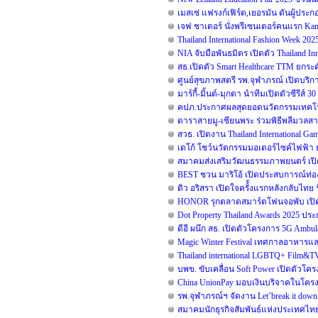
เมสเซ่ แฟรงก์เฟิร์ต,เยอรมัน ดันผู้ปร
เจฟ ชาเตอร์ นั่งพรีเซนเตอร์คนแรก Kam
Thailand International Fashion Week 20
NIA จับมือพันธมิตร เปิดตัว Thailand 
สธ.เปิดตัว Smart Healthcare TTM ยก
ศูนย์สุขภาพสตรี รพ.จุฬาภรณ์ เปิดบริกา
มาร์กี้-มิ้นต์-มุกดา นำทีมเปิดตัวซีรีส์ 3
คปภ.ประกาศผลสุดยอดนวัตกรรมเทคโนโล
ดาราสายมู-เซียนพระ ร่วมพิธีพลีมวลสาร
สวธ. เปิดงาน Thailand International G
เดโก้ โชว์นวัตกรรมมอเตอร์ไซค์ไฟฟ้า ยก
สมาคมส่งเสริมวัฒนธรรมภาพยนตร์ เปิ
BEST ชวน มาริโอ้ เปิดประสบการณ์ท่องเ
ดิว อริสรา เปิดใจครั้้งแรกหลังกลับไ
HONOR รุกตลาดสมาร์ตโฟนจอพับ เปิด
Dot Property Thailand Awards 2025 ป
ดีอี ผนึก สธ. เปิดตัวโครงการ 5G Amb
Magic Winter Festival เทศกาลอาหารและด
Thailand international LGBTQ+ Film&TV 
บพข. ขับเคลื่อน Soft Power เปิดตัวโ
China UnionPay มอบเงินบริจาคในโครงกา
รพ.จุฬาภรณ์ฯ จัดงาน Let’break it down ร
สมาคมนักธุรกิจสัมพันธ์แห่งประเทศไทย 