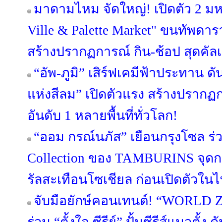
มาดามไหม จัดใหญ่! เปิดตัว 2 ม
Ville & Palette Market" ขนทัพดาราบ
สร้างปรากฏการณ์ กิน-ช้อป สุดคัลเ
“อัพ-ภูมิ” เสิร์ฟเคมีฟ้าประทาน ดัน
แห่งสีลม” เปิดตัวแรง สร้างปรากฏก
อันดับ 1 หลายพื้นที่ทั่วโลก!
“ออม กรณ์นภัส” เยือนกรุงโซล ร
Collection ของ TAMBURINS จุดก
รัลสะเทือนโซเชียล ก่อนเปิดตัวในไท
จับมือยักษ์คอนเทนต์! “WORLD