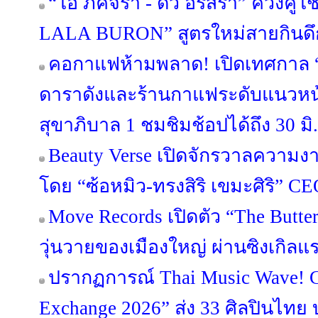
“โอ๋ ภัคจีรา - ดิว อริสรา” ควงคู่โช
LALA BURON” สูตรใหม่สายกินดึ
คอกาแฟห้ามพลาด! เปิดเทศกาล “
ดาราดังและร้านกาแฟระดับแนวหน้
สุขาภิบาล 1 ชมชิมช้อปได้ถึง 30 มิ.ย
Beauty Verse เปิดจักรวาลความง
โดย “ซ้อหมิว-ทรงสิริ เขมะศิริ” C
Move Records เปิดตัว “The Butt
วุ่นวายของเมืองใหญ่ ผ่านซิงเกิลแร
ปรากฏการณ์ Thai Music Wave!
Exchange 2026” ส่ง 33 ศิลปินไทย