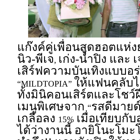
แก๊งค์คู่เพื่อนสุดฮอตแห่
นิว-พีเจ
เก่ง-น้ำปิง และ เ
,
เสิร์ฟความบันเทิงแบบอร
ให้แฟนคลับได
“MILDTOPIA”
ทั้งมินิคอนเสิร์ตและโชว์ฝ
เมนูพิเศษจาก
รสดีมายด
“
เกลือลง
เมื่อเทียบกับ
15%
ได้ว่างานนี้ อายิโนะโม