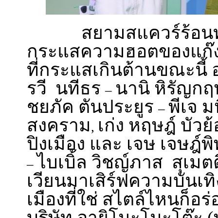
สยามสแควร์ร้อน
กระแสความฮอตของแก๊งค์
ที่กระแสเกินต้านขณะนี้
รวี นทีธร
นานิ หิรัญกฤ
–
ชยภัค ตันประยูร
พีเจ ม
–
สงคราม
เก่ง หฤษฎ์ บัวย
,
ปิงเมือง และ เจษ เจษฎ์พ
ไบเบิ้ล วิชญ์ภาส สุเมตต
–
เวียนมาเสิร์ฟความบันเทิง
เมืองที่ใช่ สไตล์ไหนก็อร
บริษัท อายิโนะโมะโต๊ะ 