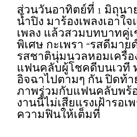
ส่วนวันอาทิตย์ที่
มิถุนาย
1
น้ำปิง มาร้องเพลงเอาใ
เพลง แล้วสวมบทบาทคู่เ
พิเศษ กะเพรา
รสดีมายด
“
รสชาตินุ่มนวลหอมเครื่อ
แฟนคลับผู้โชคดีบนเวท
อิจฉาไปตามๆ กัน ปิดท้า
ภาพร่วมกับแฟนคลับพร้
งานนี้ไม่เสียแรงเฝ้ารอ
ความฟินให้เต็มที่