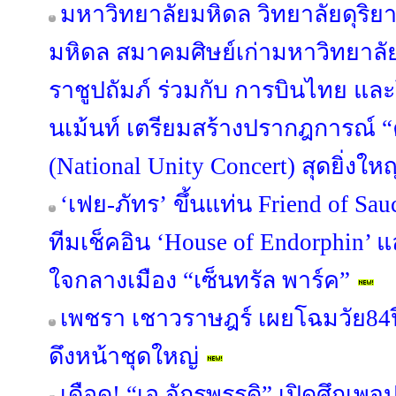
มหาวิทยาลัยมหิดล วิทยาลัยดุริย
มหิดล สมาคมศิษย์เก่ามหาวิทยาล
ราชูปถัมภ์ ร่วมกับ การบินไทย แล
นเม้นท์ เตรียมสร้างปรากฎการณ์ “
(National Unity Concert) สุดยิ่ง
‘เฟย-ภัทร’ ขึ้นแท่น Friend of 
ทีมเช็คอิน ‘House of Endorphin’ 
ใจกลางเมือง “เซ็นทรัล พาร์ค”
เพชรา เชาวราษฎร์ เผยโฉมวัย84ปี
ดึงหน้าชุดใหญ่
เดือด! “เอ จักรพรรดิ” เปิดศึกเ