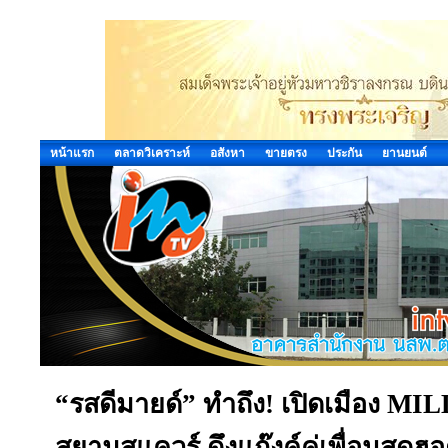
หน้าแรก
ตลาดวิเคราะห์
อสังหา
ขายตรง
ประกัน
ยานยนต์
“รสดีมายด์” ทำถึง! เปิดเมือง M
สยามสแควร์ ดึงแก๊งค์คู่เพื่อนสุด