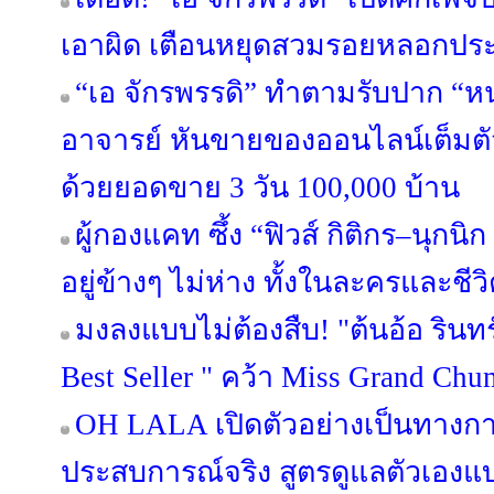
เอาผิด เตือนหยุดสวมรอยหลอกป
“เอ จักรพรรดิ” ทำตามรับปาก “หน
อาจารย์ หันขายของออนไลน์เต็มตัว 
ด้วยยอดขาย 3 วัน 100,000 บ้าน
ผู้กองแคท ซึ้ง “ฟิวส์ กิติกร–นุกนิก
อยู่ข้างๆ ไม่ห่าง ทั้งในละครและชีวิ
มงลงแบบไม่ต้องสืบ! "ต้นอ้อ รินท
Best Seller " คว้า Miss Grand C
OH LALA เปิดตัวอย่างเป็นทางการ
ประสบการณ์จริง สูตรดูแลตัวเองแบ