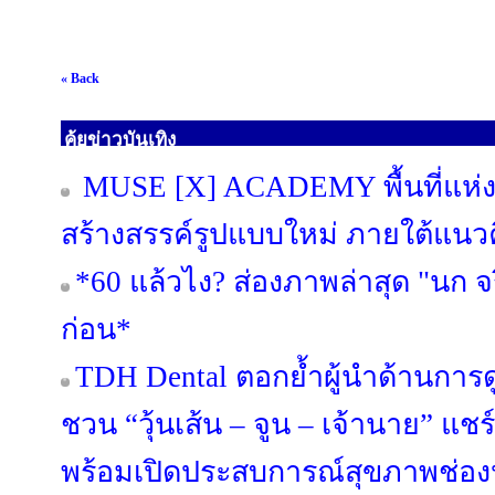
« Back
คุ้ยข่าวบันเทิง
MUSE [X] ACADEMY พื้นที่แห่งก
สร้างสรรค์รูปแบบใหม่ ภายใต้แนวค
*60 แล้วไง? ส่องภาพล่าสุด "นก จริ
ก่อน*
TDH Dental ตอกย้ำผู้นำด้านการดู
ชวน “วุ้นเส้น – จูน – เจ้านาย” แช
พร้อมเปิดประสบการณ์สุขภาพช่อง