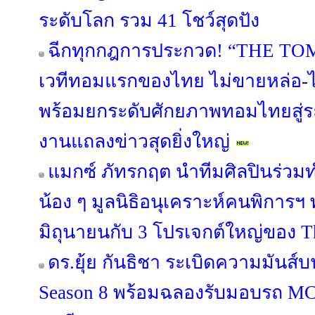
ระดับโลก รวม 41 โชว์สุดปัง
ฉีกทุกกฎการประกวด! “THE T
เวทีทอมแรกของไทย ไม่ขายหล่อ-ไม
พร้อมยกระดับศักยภาพทอมไทยสู่ร
งานแถลงข่าวสุดยิ่งใหญ่
แมกซ์ ภัทรกฤต นำทีมศิลปินร่วมท
น้อง ๆ มูลนิธิอนุเคราะห์คนพิการฯ 
มิถุนายนกับ 3 โปรเจกต์ใหญ่ของ Th
ดร.ยุ้ย กันธิชา ระเบิดความมันส์บน
Season 8 พร้อมฉลองรับมอบรถ M