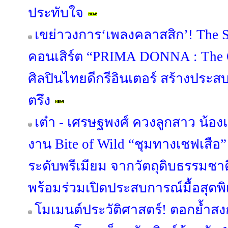
ประทับใจ
เขย่าวงการ‘เพลงคลาสสิก’! The S
คอนเสิร์ต “PRIMA DONNA : The Op
ศิลปินไทยดีกรีอินเตอร์ สร้างประส
ตรึง
เต๋า - เศรษฐพงศ์ ควงลูกสาว น้องแ
งาน Bite of Wild “ชุมทางเชฟเสื
ระดับพรีเมียม จากวัตถุดิบธรรมชาต
พร้อมร่วมเปิดประสบการณ์มื้อสุดพิ
โมเมนต์ประวัติศาสตร์! ตอกย้ำสง