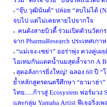
ร่วม “ตั้งใจ ซีรีย์” ปั้นซีรีส์แนวตั้ง
“จุ๊บ วุฒินันต์” ปล่อย “ลบไม่ได้ (N
จบไป แต่ไม่เคยหายไปจากใจ
คนดังสายบิวตี้ ร่วมเปิดตัวนวัต
จาก PharmaResearch ประเทศเกาหล
“แม่เจง-เซย่า” ออร่าพุ่ง ควงคู่เผ
ไอเทมกันแดดน้ำนมสุดล้ำจาก A
สุดอลังการยิ่งใหญ่! ฉลอง 60 ปี 
ย้ำหลักสูตรดนตรีศึกษา “ยามาฮ่า” 
ไทย.....ก้าวสู่ Ecosystem ฟอร์มวง S
และกลุ่ม Yamaha Artist ฟีเจอริ่งเพล