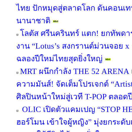
ไทย ปักหมุดสู่ตลาดโลก ดันคอนเท
นานาชาติ
โลตัส ศรีนครินทร์ แตก! ยกทัพดา
งาน “Lotus’s สงกรานต์ม่วนจอย x
ฉลองปีใหม่ไทยสุดยิ่งใหญ่
MRT ผนึกกำลัง THE 52 ARENA เ
ความมันส์! จัดเต็มโปรเจกต์ “Artis
ศิลปินหน้าใหม่สู่เวที T-POP ตลอด
OLIC เปิดตัวแคมเปญ “STOP HER
ฮอร์โมน เข้าใจผู้หญิง” มุ่งยกระดับเ