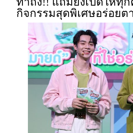
ทำถึง!! แถมยังเปิดให้ท
กิจกรรมสุดพิเศษอร่อยต