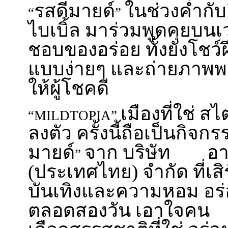
รสดีมายด์
ในช่วงค่ำกับอ
“
”
ไบเบิ้ล มาร่วมพูดคุยบ
ชอบของอร่อย ทั้งยังโชว
แบบง่ายๆ และถ่ายภาพพ
ให้ผู้โชคดี
เมืองที่ใช่ ส
“MILDTOPIA”
ลงตัว ครั้งนี้ถือเป็นกิ
มายด์
จาก บริษัท อาย
”
(ประเทศไทย) จำกัด ที่เสิ
บันเทิงและความหอม อร่อ
ตลอดสองวัน เอาใจคน รุ