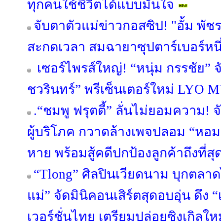
ทุกคนใช้ชีวิตได้แบบมั่นใจ
จับตาตัวแม่ข่าวกอสซิป! "อั้ม พั
สะกดเวลา สมฉายาซุปตาร์เบอร์หน
เซอร์ไพรส์ใหญ่! “หนุ่ม กรรชัย” จ
ชวรินทร์” พรีเซ็นเตอร์ใหม่ LYO
.“ชมพู ฟรุตตี้” ลั่นไม่ยอมความ!
ผู้บริโภค กวาดล้างเพจปลอม “หอมเกศ
หาย พร้อมสู้คดีปกป้องลูกค้าถึงที่สุ
“Tlong” ศิลปินเวียดนาม บุกตลา
แม่” จัดมินิคอนเสิร์ตสุดอบอุ่น ดึง 
เวอร์ชั่นไทย เตรียมปล่อยซิงเกิลให