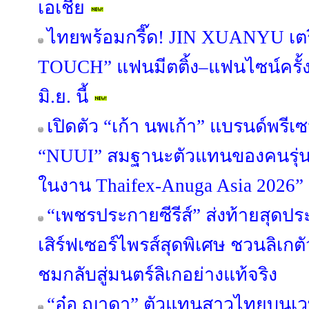
เอเชีย
ไทยพร้อมกรี๊ด! JIN XUANYU เตร
TOUCH” แฟนมีตติ้ง–แฟนไซน์ครั
มิ.ย. นี้
เปิดตัว “เก้า นพเก้า” แบรนด์พรี
“NUUI” สมฐานะตัวแทนของคนรุ่นให
ในงาน Thaifex-Anuga Asia 2026”
“เพชรประกายซีรีส์” ส่งท้ายสุดป
เสิร์ฟเซอร์ไพรส์สุดพิเศษ ชวนลิเกตัว
ชมกลับสู่มนตร์ลิเกอย่างแท้จริง
“อ๋อ ญาดา” ตัวแทนสาวไทยบนเวที