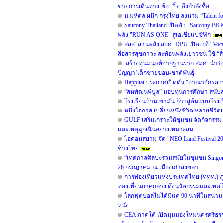
ข่ายการเดินทาง-ช้อปปิ้ง ดึงกำลังซื้อ
ม.มหิดล ผนึก กรุงไทย ลงนาม “Talent fo
Saucony Thailand เปิดตัว "Saucony BKK
พลัง "RUN AS ONE" สู่เอเชียแปซิฟิก
สสส. สานพลัง สอศ.-DPU เปิดเวที “Voc
สื่อสารสุขภาวะ สะท้อนพลังเยาวชน ใช้ “สื
สร้างทุนมนุษย์จากฐานราก สมศ. นำร่อง
ปัญญา’เด็กชายขอบ-ชาติพันธุ์
Happitat ประกาศเปิดตัว "อาณาจักรคว
“สหพัฒนพิบูล” มอบทุนการศึกษา สนับ
โรงเรียนบ้านเขามัน ก้าวสู่ต้นแบบโร
หนึ่งโอกาส เปลี่ยนหนึ่งชีวิต หลายชีวิตเ
GULF เสริมเกราะให้ชุมชน จัดกิจกรรม “G
และเหตุฉุกเฉินอย่างเหมาะสม
ไอคอนสยาม จัด "NEO Land Festival 2
ช้างไทย
“เทศกาลศิลปะร่วมสมัยในชุมชน Singorama
26 กรกฎาคม ณ เมืองเก่าสงขลา
การท่องเที่ยวแห่งประเทศไทย (ททท.) ภูม
ท่องเที่ยวภาคกลาง ดึงนวัตกรรมและเทคโนโล
โลกฟุตบอลไม่ได้มีแค่ 90 นาทีในสนาม
หนัง
CEA ภาคใต้ เปิดมุมมองใหม่นครศรีธรรม