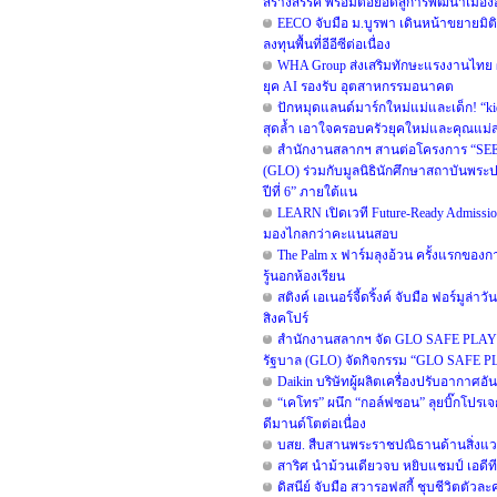
สร้างสรรค์ พร้อมต่อยอดสู่การพัฒนาเมืองอย
EECO จับมือ ม.บูรพา เดินหน้าขยายม
ลงทุนพื้นที่อีอีซีต่อเนื่อง
WHA Group ส่งเสริมทักษะแรงงานไทย ผนึ
ยุค AI รองรับ อุตสาหกรรมอนาคต
ปักหมุดแลนด์มาร์กใหม่แม่และเด็ก! “kid
สุดล้ำ เอาใจครอบครัวยุคใหม่และคุณแม่
สำนักงานสลากฯ สานต่อโครงการ “SEED 
(GLO) ร่วมกับมูลนิธินักศึกษาสถาบันพระ
ปีที่ 6” ภายใต้แน
LEARN เปิดเวที Future-Ready Admiss
มองไกลกว่าคะแนนสอบ
The Palm x ฟาร์มลุงอ้วน ครั้งแรกของ
รู้นอกห้องเรียน
สติงค์ เอเนอร์จี้ดริ้งค์ จับมือ ฟอร์มู
สิงคโปร์
สำนักงานสลากฯ จัด GLO SAFE PLAY FES
รัฐบาล (GLO) จัดกิจกรรม “GLO SAFE PLAY
Daikin บริษัทผู้ผลิตเครื่องปรับอากา
“เคโทร” ผนึก “กอล์ฟซอน” ลุยบิ๊กโปรเจกต
ดีมานด์โตต่อเนื่อง
บสย. สืบสานพระราชปณิธานด้านสิ่งแวดล้
สาริศ นำม้วนเดียวจบ หยิบแชมป์ เอดีที
ดิสนีย์ จับมือ สวารอฟสกี้ ชุบชีวิตตัว