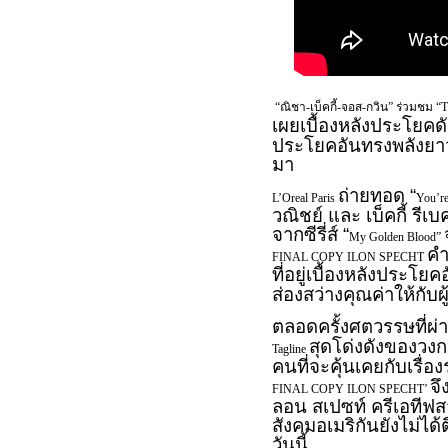
“ณิชา-เบ็คกี้-จอส-กวิน” ร่วมช
เผยเบื้องหลังประโยคดั
ประโยคอันทรงพลังยาวนา
มา
ถ่ายทอด “
L’Oreal Paris
You’re
วณิชย์ และ เบ็คกี้ รี
จากซีรี่ส์ “
My Golden Blood”
คำ
FINAL COPY ILON SPECHT
ที่อยู่เบื้องหลังประ
ส่องสว่างคุณค่าให้กับ
ตลอดครั้งศตวรรษที่ผ่
สุดโด่งดังของวง
Tagline
คนที่จะคุ้นเคยกับเรื่อ
จึ
FINAL COPY ILON SPECHT’
ลอน สเปซท์ ครีเอทีฟสา
สังคมอเมริกันยังไม่ได้
วันนี้