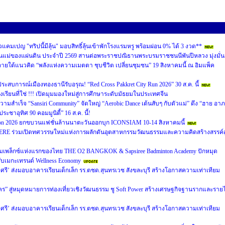
คมเปญ "ทริปนี้มีลุ้น" มอบสิทธิ์ลุ้นเข้าพักโรงแรมหรู พร้อมผ่อน 0% ได้ 3 งวด**
นแม่ของแผ่นดิน ประจำปี 2569 สานต่อพระราชปณิธานพระบรมราชชนนีพันปีหลวง มุ่งมั่น
ายใต้แนวคิด “พลังแห่งความเมตตา ชุบชีวิต เปลี่ยนชุมชน” 19 สิงหาคมนี้ ณ อิมแพ็ค
ัสประสบการณ์เมืองทองธานีรับอรุณ! “Red Cross Pakkret City Run 2026” 30 ส.ค. นี้
เรียนที่ใช่ !!! เปิดมุมมองใหม่สู่การศึกษาระดับมัธยมในประเทศจีน
วามสำเร็จ “Sansiri Community” จัดใหญ่ “Aerobic Dance เต้นสับๆ กับตัวแม่” ดึง “ฮาย อา
ระชาอุทิศ 90 คอมมูนิตี้” 16 ส.ค. นี้!
ion 2026 ยกขบวนแฟชั่นล้านนาตะวันออกบุก ICONSIAM 10-14 สิงหาคมนี้
ERE ร่วมเปิดทศวรรษใหม่แห่งการผลักดันอุตสาหกรรมวัฒนธรรมและความคิดสร้างสรรค์สู
คอมเพล็กซ์แห่งแรกของไทย THE O2 BANGKOK & Sapsiree Badminton Academy ปักหมุด
ับเมกะเทรนด์ Wellness Economy
ุงศรี’ ส่งมอบอาคารเรียนเด็กเล็ก รร.ตชด.สุนทรเวช สังขละบุรี สร้างโอกาสความเท่าเทียม
 สู่หมุดหมายการท่องเที่ยวเชิงวัฒนธรรม ชู Soft Power สร้างเศรษฐกิจฐานรากและรายไ
ุงศรี’ ส่งมอบอาคารเรียนเด็กเล็ก รร.ตชด.สุนทรเวช สังขละบุรี สร้างโอกาสความเท่าเทียม