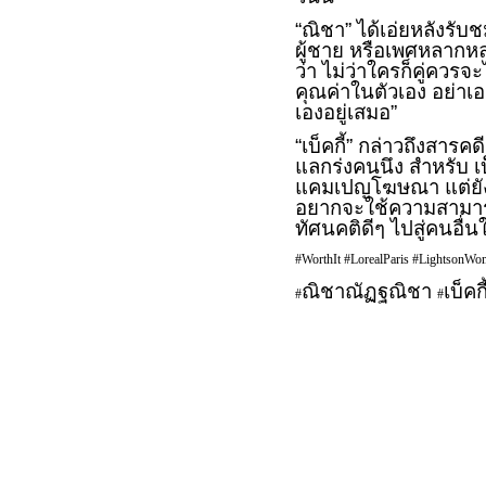
“ณิชา” ได้เอ่ยหลังรับช
ผู้ชาย หรือเพศหลากหล
ว่า ไม่ว่าใครก็คู่ควรจะ
คุณค่าในตัวเอง อย่าเอา
เองอยู่เสมอ”
“เบ็คกี้” กล่าวถึงสารคดีเ
แลกร่งคนนึง สำหรับ เบ็
แคมเปญโฆษณา แต่ยังสร
อยากจะใช้ความสามารถ
ทัศนคติดีๆ ไปสู่คนอื่น
#WorthIt #LorealParis #LightsonWo
ณิชาณัฏฐณิชา
เบ็คก
#
#