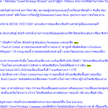
” สนับสนุน “Grand Recharge Moment” มุ่งเป้าสู่ผู้นำ Wellness ครบวงจรที่สุดในภาคตะวัน
ร์จุฬาลงกรณ์ มหาวิทยาลัย, สมาคมผู้ปกครองและครูโรงเรียนสาธิตจุฬาฯ จับมือ ช่อง
อชาเลนจ์" พลิกโฉมการเรียนรู้สู่ Edutainment Game Show จุดประกายเยาวชนไทย ผ่าน
D & MUSIC FEST 2026" ยกระดับการท่องเที่ยวเชิงสร้างสรรค์ สู่เมืองแห่งดนตรี
ิด นักประดิษฐ์ นักสร้างสรรค์ ผ่านการแข่งขันหุ่นยนต์และกีฬาอีสปอร์ตระดับอาเซียน ชิงถ้
7 เปิดศักราชใหม่ เดินหน้าสู่ Marathon Destination แห่งเอเชีย
“Soul of Central: อารยธรรมแห่งสายน้ำภาคกลาง” พาลูกค้าสัมผัสเส้นทาง Exclusive
รีอยุธยา” 20 กรกฎาคมนี้ ถ่ายทอดเสน่ห์แห่งสายน้ำ มรดกวัฒนธรรม และการท่องเที่ยว
 ธนาคารกรุงเทพ จับมือ ไทยแอร์เอเชีย และ แอร์เอเชียรีวอร์ด เปิดตัว “บัตรเครดิตแอร์เอเชี
โฉมใหม่ ยกระดับทุกการเดินทาง พร้อมสิทธิประโยชน์ที่คุ้มค่ากว่าเดิม
 School 2025-2028 ต่อเนื่องเป็นครั้งที่ 5 บนเส้นทางกว่า 15 ปี
รง นักเดินทางชาวไทยวางแผนร่วมงานมาราธอนชั้นนำทั่วเอเชียเพิ่มขึ้นอย่างต่อเนื่อง
 Rock Concert” ส่งต่อพลังแห่งเสียงเพลง ร่วมสร้างโอกาสการรักษาผู้ป่วยโรคซับซ้อน ผ่าน
่งอนาคต: อาสาสมัครเยาวชน 110 คน ขับเคลื่อนผลกระทบทางสังคมและการเปลี่ยนแปลงชุม
- นับตั้งแต่เริ่มโครงการ eYAA ได้เสริมพลังอาสาสมัครเยาวชนแล้ว 482 คน เพื่อดำเนิน
ชวนเยาวชนทั่วประเทศสมัครประกวดภาพยนตร์สั้น Thai tical story
 เปิดตัว Travel Privileges Campaign มอบสิทธิประโยชน์นักเดินทางไทย-ต่างชาติ เชื่อมเครือ