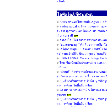
« Back
ไลฟ์สไตล์/กีฬา/ททท.
Atome ประเทศไทย จับมือ Agoda เปิดตัวแ
สำนักงาน ป.ป.ส. จัดงานมหกรรมกองทุ
คุ้มครองลูกหลานไทยให้พ้นภัยยาเสพติด ภ
เมืองทองธานี
วิ่งด้วยใจ...ให้ด้วยรัก! ชวนนักวิ่งสัมผ
“อนาคตของลูก” เริ่มต้นจากการเลือกโรง
เสิร์ฟความสุขแบบตัวแม่! แสนสิริโชว์ค
พร” ร่วมสร้างสีสัน ปักหมุดลุยต่อ “แสนสิริ ป
SIRIN LANNA: Modern Heritage Fash
ไทย–จีนผนึกพลังสร้างสรรค์ ณ EMSPH
เวทีโลก
“ล้ำฤทธิ์” เปิดตัว สปอร์ตและเวลเนส
ศูนย์กลางสุขภาพและการฟื้นฟูครบวงจร ร
‘ปูนซีเมนต์นครหลวง’ จับมือ ‘มูลนิธิกร
ทางการศึกษาในพื้นที่ห่างไกล
นครนายก ยกระดับ “เมืองโบราณดงละคร”
สู่ชุมชน
‘ปูนซีเมนต์นครหลวง’ จับมือ ‘มูลนิธิกร
ทางการศึกษาในพื้นที่ห่างไกล