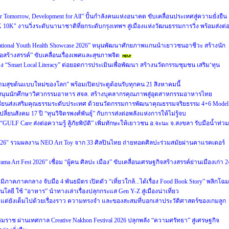
r Tomorrow, Development for All” ปั้นกำลังคนแห่งอนาคต ขับเคลื่อนประเทศสู่ความยั่งยืน
 10K" งานวิ่งระดับนานาชาติที่ยกระดับกรุงเทพฯ สู่เมืองแห่งวัฒนธรรมการวิ่ง พร้อมส่งต่
ational Youth Health Showcase 2026” หนุนพัฒนาศักยภาพแกนนำเยาวชนอาชีวะ สร้างนัก
่อสร้างสรรค์” ขับเคลื่อนเรื่องเพศและสุขภาพจิต
 “Smart Local Literacy” ต่อยอดการประเมินเพื่อพัฒนา สร้างนวัตกรรมชุมชน เสริม‘ทุน
ามสุขต้นแบบใหม่ของโลก" พร้อมเปิดประตูต้อนรับทุกคน 21 สิงหาคมนี้
สนุนนักศึกษาวิศวกรรมอาหาร สจล. สร้างบุคลากรคุณภาพสู่อุตสาหกรรมอาหารไทย
งเรียนส่งเสริมคุณธรรมระดับประเทศ ด้วยนวัตกรรมการพัฒนาคุณธรรมจริยธรรม 4+6 Model
ปลี่ยนสังคม 17 ปี “ทุนวิจิตรพงศ์พันธุ์” กับการส่งต่อพลังแห่งการให้ไม่รู้จบ
ULF Care ส่งต่อความรู้ สู้ภัยพิบัติ” เพิ่มทักษะให้เยาวชน อ.จะนะ จ.สงขลา รับมือน้ำท่วม
026" รวมผลงาน NEO Art Toy จาก 33 ศิลปินไทย ถ่ายทอดศิลปะร่วมสมัยผ่านคาแรคเตอร์
 Art Fest 2026” เชื่อม “ผู้คน ศิลปะ เมือง” ขับเคลื่อนเศรษฐกิจสร้างสรรค์ย่านเมืองเก่า 2
ิภาคภาคกลาง จับมือ 4 พันธมิตร เปิดตัว “เที่ยวใกล้...ได้เรื่อง Food Book Story” พลิกโฉม
ยี ใช้ “อาหาร” นำทางเล่าเรื่องปลุกกระแส Gen Y-Z สู่เมืองน่าเที่ยว
 แต่ยังเต็มไปด้วยเรื่องราว ความทรงจำ และของสะสมที่บอกเล่าประวัติศาสตร์ของเกมลูก
ราช ผ่านเทศกาล Creative Nakhon Festival 2026 ปลุกพลัง “ความศรัทธา” สู่เศรษฐกิจ