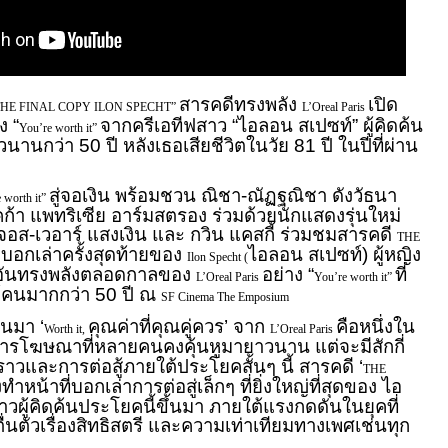
สารคดีทรงพลัง
เปิด
ม “THE FINAL COPY ILON SPECHT”
L’Oreal Paris
ง “
จากครีเอทีฟสาว “ไอลอน สเปซท์” ผู้คิดค้น
You’re worth it”
นกว่า 50 ปี หลังเธอเสียชีวิตในวัย 81 ปี ในปีที่ผ่าน
สู่จอเงิน พร้อมชวน ณิชา-ณัฏฐณิชา ดังวัธนา
 worth it”
เบคก้า แพทริเซีย อาร์มสตรอง ร่วมด้วยนักแสดงรุ่นใหม่
จอส-เวอาร์ แสงเงิน และ กวิน แคสกี้ ร่วมชมสารคดี
THE
บอกเล่าครั้งสุดท้ายของ
ไอลอน สเปซท์) ผู้หญิง
Ilon Specht (
โยคอันทรงพลังตลอดกาลของ
อย่าง “
ที่
L’Oreal Paris
You’re worth it”
ผู้คนมากกว่า 50 ปี ณ
SF Cinema The Emposium
านมา ‘
คุณค่าที่คุณคู่ควร’ จาก
คือหนึ่งใน
Worth it,
L’Oreal Paris
การโฆษณาที่หลายคนคงคุ้นหูมายาวนาน แต่จะมีสักกี่
งราวและการต่อสู้ภายใต้ประโยคสั้นๆ นี้ สารคดี ‘
THE
งทำหน้าที่บอกเล่าการต่อสู่เล็กๆ ที่ยิ่งใหญ่ที่สุดของ ไอ
วผู้คิดค้นประโยคนี้ขึ้นมา ภายใต้แรงกดดันในยุคที่
ตื่นตัวเรื่องสิทธิสตรี และความเท่าเทียมทางเพศเช่นทุก