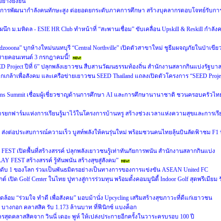
่างยั่งยืน
ิติการพัฒนากำลังคนทักษะสูง ต่อยอดยกระดับภาคการศึกษา สร้างบุคลากรตอบโจทย์รับกา
ก ม.มหิดล - ESIE HR Club ทำหน้าที่ “สะพานเชื่อม” ขับเคลื่อน Upskill & Reskill กำลัง
zooona” บุกห้างใหม่นนทบุรี “Central Northville” เปิดตัวสาขาใหม่ ชูธีมผจญภัยในป่าเขีย
สายคอนเทนต์ 3 กรกฎาคมนี้!
Project ปีที่ 6” ปลุกพลังเยาวชน สืบสานวัฒนธรรมท้องถิ่น สำนักงานสลากกินแบ่งรัฐบา
ปกเกล้าเพื่อสังคม และเครือข่ายเยาวชน SEED Thailand แถลงเปิดตัวโครงการ “SEED Proje
ions Summit เชื่อมผู้เชี่ยวชาญด้านการศึกษา AI และการศึกษานานาชาติ ชวนครอบครัวไท
การยกฟาร์มแห่งการเรียนรู้มาไว้ในโครงการบ้านหรู สร้างช่วงเวลาแห่งความสุขและการเรี
ล่าวัน ส่งต่อประสบการณ์ความเร็ว บูสท์พลังให้คนรุ่นใหม่ พร้อมชวนคนไทยลุ้นบินลัดฟ้าชม F1 ท
T เปิดพื้นที่สร้างสรรค์ ปลุกพลังเยาวชนรู้เท่าทันภัยการพนัน สำนักงานสลากกินแบ่ง
 FEST สร้างสรรค์ รู้ทันพนัน สร้างสุขสู่สังคม”
ศอันดับ 1 ของโลก ร่วมเป็นพันธมิตรอย่างเป็นทางการของการแข่งขัน ASEAN United FC
์ เปิด Golf Center ในไทย ปูทางสู่การร่วมทุน พร้อมตั้งคอมมูนิตี้ Indoor Golf สุดพรีเมียม ร
อม “ร่วมใจ ทำดี เพื่อสังคม” มอบม้านั่ง Upcycling เสริมสร้างสุขภาวะที่ดีแก่เยาวชน
 บางกอก คลาสสิค รับ 1.173 ล้านบาท ที่ฟีนิกซ์ แบงค็อก
ละครสุดคลาสสิคจาก วินนี่ เดอะ พูห์ ให้เปล่งประกายอีกครั้งในวาระครบรอบ 100 ปี