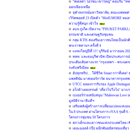
“สเตลล่า โอโซน เขาใหญ่” ตอบรับ “ททท.
ออกเฉียงเหนือ
จุฬาลงกรณ์มหาวิทยาลัย, คณะแพทยศาสต
เวิร์คพอยท์ 23 เปิดตัว "MedUMORE หมอข
ความรู้ที่สนุก เข้าใจ
อบจ.ภูเก็ต เปิดงาน "PHUKET PARKLAN
ธรรมชาติ และเศรษฐกิจชุมชน
กลุ่ม KTIS ส่งเสริมเยาวชนไทยเป็นนักค
พระราชทานฯ ครั้งที่ 4
แถลงใหญ่ปีที่ 11! บุรีรัมย์ มาราธอน 202
ททท. และธนบุรีพานิช เปิดประสบการณ์ 
ประเดิมเส้นทางแรก “กรุงเทพฯ – พระนครศ
ระดับพรีเมียม
อัปทุกทริป… ให้ชีวิต Smart กว่าที่เคย!
แพลทินัม มาสเตอร์การ์ด ธนาคารกรุงเทพ” 
UTCC ฉลองการรับรอง Apple Distinguished
อโกด้าเผยเทรนด์ ‘เที่ยวไปวิ่งไป’ มาแ
เบเยอร์ร่วมสนับสนุน “Maleewan Love in
มูลนิธิรามาธิบดีฯ
เสริมพลังผู้สร้างการเปลี่ยนแปลงแห
ใน 8 ประเทศ ผ่านโครงการ eYAA รุ่นที่ 6 
โครงการชุมชน 50 โครงการ
สภาเด็กและเยาวชนแห่งประเทศไทย เชิญ
เดอะมอลล์ กรุ๊ป ผนึกพันธมิตรท่องเที่ยว