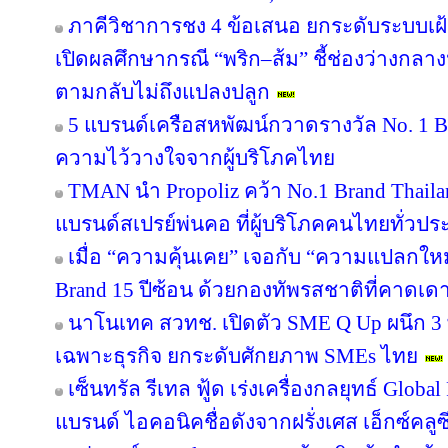
ภาคีวิชาการชง 4 ข้อเสนอ ยกระดับระบบเฝ
เปิดผลศึกษากรณี “พริก–ส้ม” ชี้ช่องว่างกลาง
ตามกลับไม่ถึงแปลงปลูก
5 แบรนด์เครือสหพัฒน์กวาดรางวัล No. 1 B
ความไว้วางใจจากผู้บริโภคไทย
TMAN นำ Propoliz คว้า No.1 Brand Thailand
แบรนด์สเปรย์พ่นคอ ที่ผู้บริโภคคนไทยทั่วปร
เมื่อ “ความคุ้นเคย” เจอกับ “ความแปลกให
Brand 15 ปีซ้อน ด้วยกองทัพรสชาติที่คาดเดา
นาโนเทค สวทช. เปิดตัว SME Q Up ผนึก 3
เฉพาะธุรกิจ ยกระดับศักยภาพ SMEs ไทย
เซ็นทรัล รีเทล ฟู้ด เร่งเครื่องกลยุทธ์ Glo
แบรนด์ ไอคอนิคชื่อดังจากฝรั่งเศส เอ็กซ์คลูซ