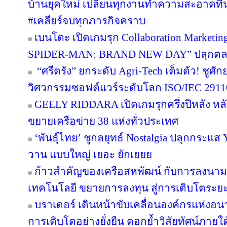
บ้านยุคใหม่ เปลี่ยนทุกงานทำความสะอาดที่น่า
#เคลียร์จบทุกภารกิจคราบ
เบนโตะ เปิดเกมรุก Collaboration Marketin
SPIDER-MAN: BRAND NEW DAY” ปลุกตลาดข
“ศรีตรัง” ยกระดับ Agri-Tech เต็มตัว! ชู
วิศวกรรมซอฟต์แวร์ระดับโลก ISO/IEC 291
GEELY RIDDARA เปิดเกมรุกครึ่งปีหลัง หล
ขยายเครือข่าย 38 แห่งทั่วประเทศ
‘พันธุ์ไทย’ ชูกลยุทธ์ Nostalgia ปลุกกระแส
วาน แบบใหญ่ เยอะ ยักเยยย
ก้าวสำคัญของเครือสหพัฒน์ กับการลงนาม
เทคโนโลยี ขยายการลงทุน สู่การเติบโตระย
บราเดอร์ เดินหน้าขับเคลื่อนองค์กรแห่งอน
การเติบโตอย่างยั่งยืน ตอกย้ำวิสัยทัศน์ภายใต