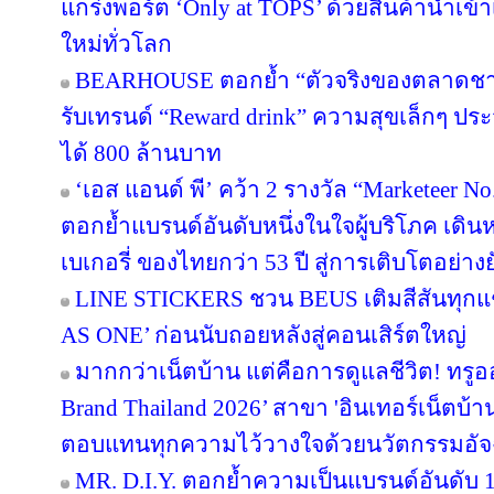
แกร่งพอร์ต ‘Only at TOPS’ ด้วยสินค้านำเข
ใหม่ทั่วโลก
BEARHOUSE ตอกย้ำ “ตัวจริงของตลาดชานม”
รับเทรนด์ “Reward drink” ความสุขเล็กๆ ประจ
ได้ 800 ล้านบาท
‘เอส แอนด์ พี’ คว้า 2 รางวัล “Marketeer N
ตอกย้ำแบรนด์อันดับหนึ่งในใจผู้บริโภค เด
เบเกอรี่ ของไทยกว่า 53 ปี สู่การเติบโตอย่างยั
LINE STICKERS ชวน BEUS เติมสีสันทุกแ
AS ONE’ ก่อนนับถอยหลังสู่คอนเสิร์ตใหญ่
มากกว่าเน็ตบ้าน แต่คือการดูแลชีวิต! ทรูอ
Brand Thailand 2026’ สาขา 'อินเทอร์เน็ตบ้าน' 
ตอบแทนทุกความไว้วางใจด้วยนวัตกรรมอัจ
MR. D.I.Y. ตอกย้ำความเป็นแบรนด์อันดับ 