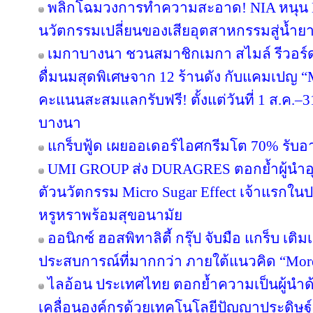
พลิกโฉมวงการทำความสะอาด! NIA หนุน BWC
นวัตกรรมเปลี่ยนของเสียอุตสาหกรรมสู่น้ำยาถ
เมกาบางนา ชวนสมาชิกเมกา สไมล์ รีวอร์ด ส
ดื่มนมสุดพิเศษจาก 12 ร้านดัง กับแคมเปญ
คะแนนสะสมแลกรับฟรี! ตั้งแต่วันที่ 1 ส.ค.–3
บางนา
แกร็บฟู้ด เผยออเดอร์ไอศกรีมโต 70% รับอาน
UMI GROUP ส่ง DURAGRES ตอกย้ำผู้นำอุ
ตัวนวัตกรรม Micro Sugar Effect เจ้าแรก
หรูหราพร้อมสุขอนามัย
ออนิกซ์ ฮอสพิทาลิตี้ กรุ๊ป จับมือ แกร็บ เต
ประสบการณ์ที่มากกว่า ภายใต้แนวคิด “More
ไลอ้อน ประเทศไทย ตอกย้ำความเป็นผู้นำด
เคลื่อนองค์กรด้วยเทคโนโลยีปัญญาประดิษฐ์ 