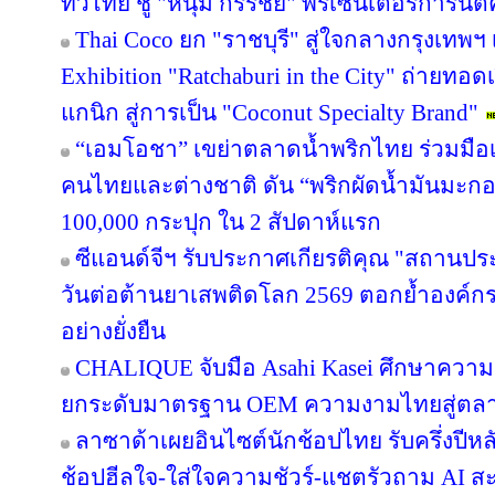
ทั่วไทย ชู "หนุ่ม กรรชัย" พรีเซนเตอร์การัน
Thai Coco ยก "ราชบุรี" สู่ใจกลางกรุงเทพฯ 
Exhibition "Ratchaburi in the City" ถ่ายท
แกนิก สู่การเป็น "Coconut Specialty Brand"
“เอมโอชา” เขย่าตลาดน้ำพริกไทย ร่วมมือเ
คนไทยและต่างชาติ ดัน “พริกผัดน้ำมันมะ
100,000 กระปุก ใน 2 สัปดาห์แรก
ซีแอนด์จีฯ รับประกาศเกียรติคุณ "สถานปร
วันต่อต้านยาเสพติดโลก 2569 ตอกย้ำองค์กร
อย่างยั่งยืน
CHALIQUE จับมือ Asahi Kasei ศึกษาความเ
ยกระดับมาตรฐาน OEM ความงามไทยสู่ตล
ลาซาด้าเผยอินไซต์นักช้อปไทย รับครึ่งปีหล
ช้อปฮีลใจ-ใส่ใจความชัวร์-แชตรัวถาม AI