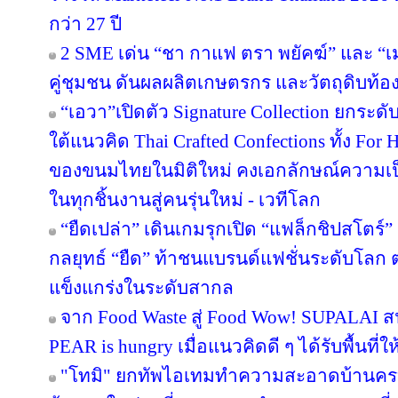
กว่า 27 ปี
2 SME เด่น “ชา กาแฟ ตรา พยัคฆ์” และ “เม
คู่ชุมชน ดันผลผลิตเกษตรกร และวัตถุดิบท้องถ
“เอวา”เปิดตัว Signature Collection ยกระ
ใต้แนวคิด Thai Crafted Confections ทั้ง For
ของขนมไทยในมิติใหม่ คงเอกลักษณ์ความเป
ในทุกชิ้นงานสู่คนรุ่นใหม่ - เวทีโลก
“ยืดเปล่า” เดินเกมรุกเปิด “แฟล็กชิปสโตร์
กลยุทธ์ “ยืด” ท้าชนแบรนด์แฟชั่นระดับโลก
แข็งแกร่งในระดับสากล
จาก Food Waste สู่ Food Wow! SUPALAI สน
PEAR is hungry เมื่อแนวคิดดี ๆ ได้รับพื้นที่ใ
"โทมิ" ยกทัพไอเทมทำความสะอาดบ้านครบว