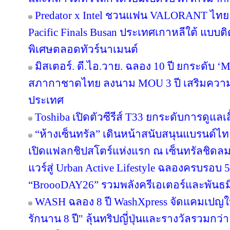
Predator x Intel ชวนแฟน VALORANT ไทย ลุ้
Pacific Finals Busan ประเทศเกาหลีใต้ แบ
พิเศษตลอดทัวร์นาเมนต์
มิสเตอร์. ดี.ไอ.วาย. ฉลอง 10 ปี ยกระดับ ‘M
สภากาชาดไทย ลงนาม MOU 3 ปี เสริมความพร
ประเทศ
Toshiba เปิดตัวซีรีส์ T33 ยกระดับการดูแลเ
“ห้างเซ็นทรัล” เดินหน้าสนับสนุนแบรนด์
เปิดแฟลกชิปสโตร์แห่งแรก ณ เซ็นทรัลชิดลม
แวร์สู่ Urban Active Lifestyle ฉลองครบรอบ
“BroooDAY26” รวมพลังครีเอเตอร์และพันธม
WASH ฉลอง 8 ปี WashXpress จัดแคมเปญใหญ
รักนาน 8 ปี" ลุ้นทริปญี่ปุ่นและรางวัลรวมกว่า 