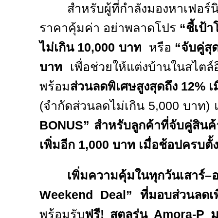
สำหรับผู้ที่กำลังมองหาเฟอร์
ราคาคุ้มค่า อย่าพลาดโปร
“ชี้เป้
ไม่เกิน
10,000
บาท
หรือ
“จับคู่สุ
บาท
เพื่อช่วยให้แต่งบ้านในสไตล์อิ
พร้อม
ส่วนลดพิเศษสูงสุดถึง
12%
เม
(จำกัดส่วนลดไม่เกิน
5,000
บาท) 
BONUS”
สำหรับลูกค้าที่จับคู่สินค
เพิ่มอีก
1,000
บาท
เมื่อช้อปครบตั้
เพิ่มความคุ้มในทุกวันเสาร
Weekend Deal”
ที่มอบส่วนลดเพ
พร้อมรับ
ฟรี! สตูลรุ่น
Amora-P
ม