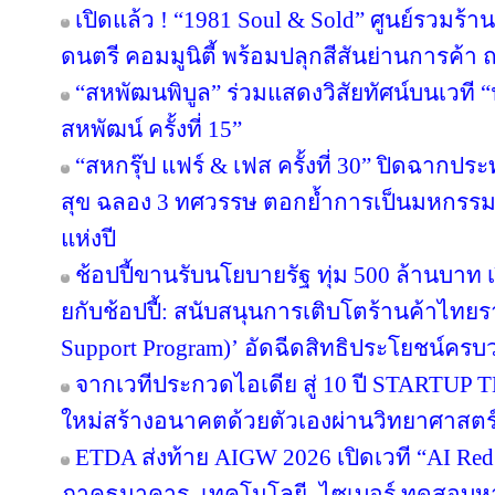
เปิดแล้ว ! “1981 Soul & Sold” ศูนย์รวมร้
ดนตรี คอมมูนิตี้ พร้อมปลุกสีสันย่านการค
“สหพัฒนพิบูล” ร่วมแสดงวิสัยทัศน์บนเวที “น
สหพัฒน์ ครั้งที่ 15”
“สหกรุ๊ป แฟร์ & เฟส ครั้งที่ 30” ปิดฉาก
สุข ฉลอง 3 ทศวรรษ ตอกย้ำการเป็นมหกรรมง
แห่งปี
ช้อปปี้ขานรับนโยบายรัฐ ทุ่ม 500 ล้านบา
ยกับช้อปปี้: สนับสนุนการเติบโตร้านค้าไท
Support Program)’ อัดฉีดสิทธิประโยชน์ครบ
จากเวทีประกวดไอเดีย สู่ 10 ปี STARTUP
ใหม่สร้างอนาคตด้วยตัวเองผ่านวิทยาศาสต
ETDA ส่งท้าย AIGW 2026 เปิดเวที “AI Red
ภาคธนาคาร–เทคโนโลยี–ไซเบอร์ ทดสอบหาจุ