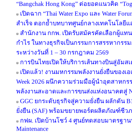
“Bangchak Hong Kong” ต่อยอดแนวคิด “Toget
เปิดฉาก “Thai Water Expo และ Water For
สำเร็จ ตอกย้ำบทบาทศูนย์กลางเทคโนโลยีแ
สำนักงาน กกพ. เปิดรับสมัครคัดเลือกผู้แ
กำไร ในทางธุรกิจเป็นกรรมการสรรหากรรม
ระหว่างวันที่ 1 – 30 กรกฎาคม 2569
การบินไทยเปิดให้บริการเส้นทางบินสู่อัมสเ
เปิดแล้ว! งานมหกรรมพลังงานยั่งยืนของเอเ
Week 2026 ผนึกความร่วมมือผู้นำอุตสาหกรร
พลังงานสะอาดและการขนส่งแห่งอนาคตสู่ N
GGC ยกระดับธุรกิจสู่ความยั่งยืน ผลักดัน 
ยั่งยืน (SAF) พร้อมขยายพอร์ตผลิตภัณฑ์ชีว
กฟผ. เปิดบ้านโชว์ 4 ศูนย์ทดสอบมาตรฐา
Maintenance