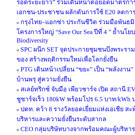
รอดระยะยาว” ร่วมเดินหน้าต่อยอดมาตรการภ
เอกชน-ประชาชน ผลักดันการใช้ E20 ลดกา
กรุงไทย–แอกซ่า ประกันชีวิต ร่วมมือพันธ
โครงการใหญ่ “Save Our Sea ปีที่ 4 ” ย้ำนโ
Biodiversity
SPC ผนึก SET จุดประกายชุมชนบึงพระราม
ของ สร้างพฤติกรรมใหม่เพื่อโลกยั่งยืน
PTG เดินหน้าเปลี่ยน “ขยะ” เป็น “พลังงาน
บ้านพรุ สู่ความยั่งยืน
สเลย์ทริกซ์ จับมือ เพียวชาร์จ เปิด สถาน
ชูชาร์จเร็ว 180kW พร้อมโปร 6.5 บาท/kWh น
ปตท. คว้า 8 รางวัลยอดเยี่ยมแห่งเอเชีย 
บริหารและความยั่งยืนระดับสากล
CEO กลุ่มบริษัทบางจากพร้อมคณะผู้บริหาร