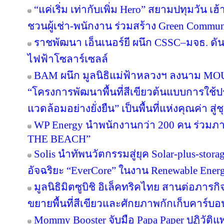
“แค่เริ่ม เท่ากับเพิ่ม Hero” สยามปทุมวัน เ
ชวนผู้เช่า-พนักงาน ร่วมสร้าง Green Commu
ราชพัฒนา เอ็นเนอร์ยี ผนึก CSSC–มจธ. ดัน
ไฟฟ้าโซลาร์เซลล์
BAM ผนึก มูลนิธิแม่ฟ้าหลวงฯ ลงนาม MOU 
“โครงการพัฒนาพื้นที่สีเขียวต้นแบบการใช้ประ
แวดล้อมอย่างยั่งยืน” เป็นพื้นที่แห่งคุณค่า ส
WP Energy นำพนักงานกว่า 200 คน ร่วม
THE BEACH”
Solis นำทัพนวัตกรรมสู่ยุค Solar-plus-stora
อัจฉริยะ “EverCore” ในงาน Renewable Energ
มูลนิธิมิตซูบิชิ อิเล็คทริคไทย สานต่อภารกิจ
ขยายพื้นที่สีเขียวและศักยภาพกักเก็บคาร์บอน
Mommy Booster จับมือ Papa Paper ปฏิวัติแพ