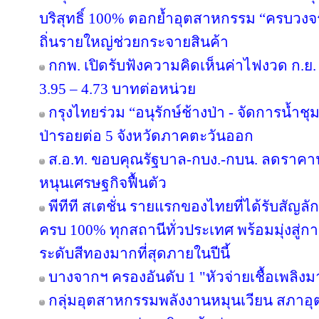
บริสุทธิ์ 100% ตอกย้ำอุตสาหกรรม “ครบวงจร” 
ถิ่นรายใหญ่ช่วยกระจายสินค้า
กกพ. เปิดรับฟังความคิดเห็นค่าไฟงวด ก.ย. 
3.95 – 4.73 บาทต่อหน่วย
กรุงไทยร่วม “อนุรักษ์ช้างป่า - จัดการน้ำชุม
ป่ารอยต่อ 5 จังหวัดภาคตะวันออก
ส.อ.ท. ขอบคุณรัฐบาล-กบง.-กบน. ลดราคาน้
หนุนเศรษฐกิจฟื้นตัว
พีทีที สเตชั่น รายแรกของไทยที่ได้รับสัญล
ครบ 100% ทุกสถานีทั่วประเทศ พร้อมมุ่งสู่ก
ระดับสีทองมากที่สุดภายในปีนี้
บางจากฯ ครองอันดับ 1 "หัวจ่ายเชื้อเพลิง
กลุ่มอุตสาหกรรมพลังงานหมุนเวียน สภาอุ