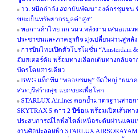
วว. ผนึกกำลัง สถาบันพัฒนาองค์กรชุมชน ขั
ขยะเป็นทรัพยากรมูลค่าสูง”
หอการค้าไทย ถก รมว.พลังงาน เสนอแนวทาง
ประชาชนและภาคธุรกิจ มุ่งเปลี่ยนผ่านสู่พล
การบินไทยเปิดตัวโปรโมชั่น “Amsterdam &
อัมสเตอร์ดัม พร้อมทางเลือกเดินทางกลับจาก
บัตรโดยสารเดียว
BWG แท็กทีม “พลอยชมพู” จัดใหญ่ “ธนาคารอิ
สระบุรีสร้างสุข แยกขยะเพื่อโลก
STARLUX Airlines ตอกย้ำมาตรฐานสายกา
SKYTRAX 5 ดาว 2 ปีซ้อน พร้อมเปิดเส้นทา
ประสบการณ์ไลฟ์สไตล์เหนือระดับผ่านแคมเ
งานศิลปะลอยฟ้า STARLUX AIRSORAYA