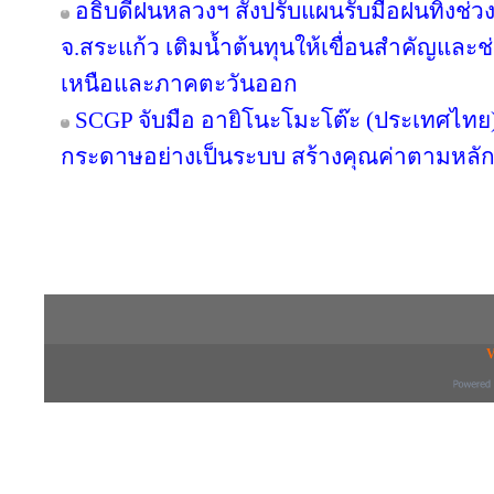
อธิบดีฝนหลวงฯ สั่งปรับแผนรับมือฝนทิ้งช่วง
จ.สระแก้ว เติมน้ำต้นทุนให้เขื่อนสำคัญและช
เหนือและภาคตะวันออก
SCGP จับมือ อายิโนะโมะโต๊ะ (ประเทศไทย) 
กระดาษอย่างเป็นระบบ สร้างคุณค่าตามหลัก
Copyright © 2016 inTV co.,Ltd. All Right
V