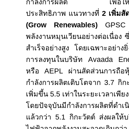
กำลังการผลิต เพื่อให้เกิดกา
ประสิทธิภาพ แนวทางที่
2
เพิ่มส
(Grow Renewables)
GPS
พลังงานหมุนเวียนอย่างต่อเนื่อง ซ
สำเร็จอย่างสูง โดยเฉพาะอย่างยิ
การลงทุนในบริษัท
Avaada Ene
หรือ
AEPL
ผ่านสัดส่วนการถือห
กำลังการผลิตเติบโตจาก
3.7
กิ
กะ
เพิ่มขึ้น
5.5
เท่าในระยะเวลาเพีย
โดยปัจจุบันมีกำลังการผลิตที่ดำเ
แล้วกว่า
5.1
กิ
กะวัตต์ ส่งผลให้
ไฟฟ้าจากพลังงานสะอาดเกินกว่า 