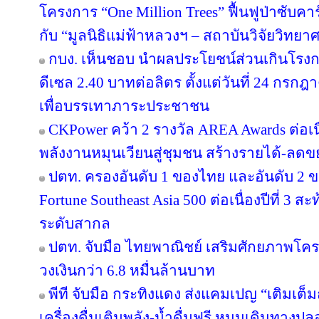
โครงการ “One Million Trees” ฟื้นฟูป่าซับคาร
กับ “มูลนิธิแม่ฟ้าหลวงฯ – สถาบันวิจัยวิทย
กบง. เห็นชอบ นำผลประโยชน์ส่วนเกินโรงกล
ดีเซล 2.40 บาทต่อลิตร ตั้งแต่วันที่ 24 กรกฎ
เพื่อบรรเทาภาระประชาชน
CKPower คว้า 2 รางวัล AREA Awards ต่อเนื่อ
พลังงานหมุนเวียนสู่ชุมชน สร้างรายได้-ลดข
ปตท. ครองอันดับ 1 ของไทย และอันดับ 2 ข
Fortune Southeast Asia 500 ต่อเนื่องปีที่ 3
ระดับสากล
ปตท. จับมือ ไทยพาณิชย์ เสริมศักยภาพโครงส
วงเงินกว่า 6.8 หมื่นล้านบาท
พีที จับมือ กระทิงแดง ส่งแคมเปญ “เติมเต็ม
เครื่องดื่มเติมพลัง-น้ำดื่มฟรี หนุนเดินทางป