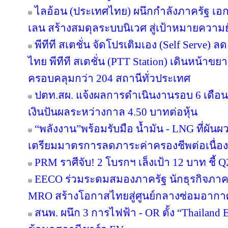
ไลอ้อน (ประเทศไทย) ผนึกกำลังภาครัฐ เอก
เลน สร้างสมดุลระบบนิเวศ สู่เป้าหมายความยั
พีทีที สเตชั่น จัดโปรเติมเอง (Self Serve) ล
ไทย พีทีที สเตชั่น (PTT Station) เดินหน้าขย
ครอบคลุมกว่า 204 สถานีทั่วประเทศ
ปตท.สผ. แจ้งผลการดำเนินงานรอบ 6 เดือน
เงินปันผลระหว่างกาล 4.50 บาทต่อหุ้น
“พลังงาน”พร้อมรับมือ น้ำมัน - LNG ที่ผัน
เตรียมมาตรการลดภาระค่าครองชีพต่อเนื่อง
PRM ราศีจับ! 2 โบรกฯ เล็งเป้า 12 บาท ชี้ Q
EECO ร่วมระดมสมองภาครัฐ นักธุรกิจภา
MRO สร้างโอกาสไทยสู่ศูนย์กลางซ่อมอากา
สนพ. ผนึก 3 การไฟฟ้า - OR ตั้ง “Thailand