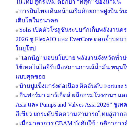
ในไทย สูตรใหม่ ตอกย้ำ “ที่สุด” ของน้ำมัน
การบินไทยเดินหน้าเสริมศักยภาพฝูงบิน รั
เติบโตในอนาคต
Solis เปิดตัวโซลูชันระบบกักเก็บพลังงานคร
2026 ชู FlexAIO และ EverCore ตอกย้ำบทบาท
ในยุโรป
“เอกนัฏ” มอบนโยบาย พลังงานจังหวัดทั่ว
ใช้เทคโนโลยีรับมือสถานการณ์น้ำมัน หนุนใช้
แบบสุดซอย
บ้านปูแข็งแกร่งต่อเนื่อง ติดอันดับ Fortune So
อินฟอร์มา มาร์เก็ตส์ ผนึกกรมโรงงานฯ แล
Asia และ Pumps and Valves Asia 2026” ชูเ
สีเขียว ยกระดับขีดความสามารถไทยสู่สากล
เมื่อมาตรการ CBAM บังคับใช้ : กติกาการ