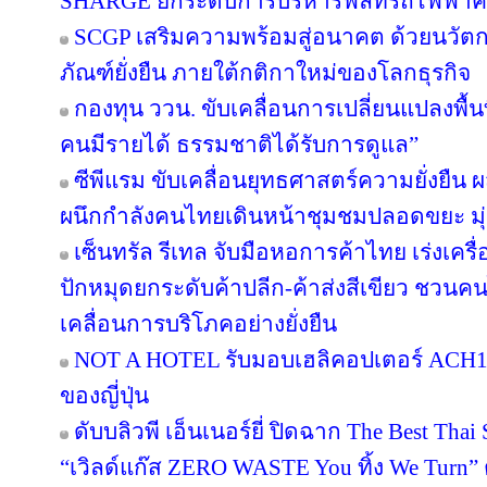
SHARGE ยกระดับการบริหารฟลีทรถไฟฟ้า
SCGP เสริมความพร้อมสู่อนาคต ด้วยนวัตก
ภัณฑ์ยั่งยืน ภายใต้กติกาใหม่ของโลกธุรกิจ
กองทุน ววน. ขับเคลื่อนการเปลี่ยนแปลงพื้นที
คนมีรายได้ ธรรมชาติได้รับการดูแล”
ซีพีแรม ขับเคลื่อนยุทธศาสตร์ความยั่งยืน 
ผนึกกำลังคนไทยเดินหน้าชุมชมปลอดขยะ มุ่งส
เซ็นทรัล รีเทล จับมือหอการค้าไทย เร่งเครื่อ
ปักหมุดยกระดับค้าปลีก-ค้าส่งสีเขียว ชวนคน
เคลื่อนการบริโภคอย่างยั่งยืน
NOT A HOTEL รับมอบเฮลิคอปเตอร์ ACH130
ของญี่ปุ่น
ดับบลิวพี เอ็นเนอร์ยี่ ปิดฉาก The Best Tha
“เวิลด์แก๊ส ZERO WASTE You ทิ้ง We Turn