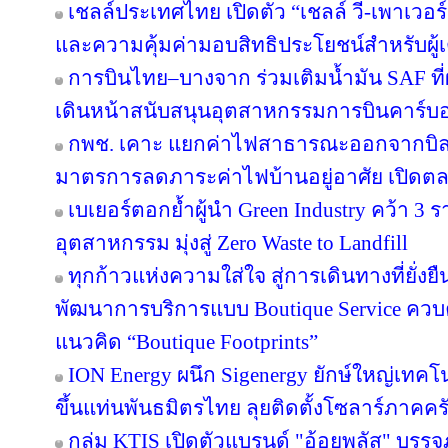
เชลล์ประเทศไทย เปิดตัว “เชลล์ วี-เพาเวอ
และความคุ้มค่ามอบสิทธิประโยชน์สำหรับผู้เต
การบินไทย–บางจาก ร่วมเติมน้ำมัน SAF ที
เดินหน้าสนับสนุนอุตสาหกรรมการบินคาร์บ
กพช. เคาะ แยกค่าไฟสาธารณะออกจากบิล
มาตรการลดภาระค่าไฟบ้านอยู่อาศัย เปิดต
เบเยอร์ตอกย้ำผู้นำ Green Industry คว้า 3
อุตสาหกรรม มุ่งสู่ Zero Waste to Landfill
ทุกก้าวแห่งความใส่ใจ สู่การเดินทางที่ยั่ง
พัฒนาการบริการแบบ Boutique Service ควบคู
แนวคิด “Boutique Footprints”
ION Energy ผนึก Sigenergy ยักษ์ใหญ่เท
ขึ้นแท่นพันธมิตรไทย ลุยติดตั้งโซลาร์ภาคครัว
กลุ่ม KTIS เปิดตัวแบรนด์ "อ้อยพลัส" บรร