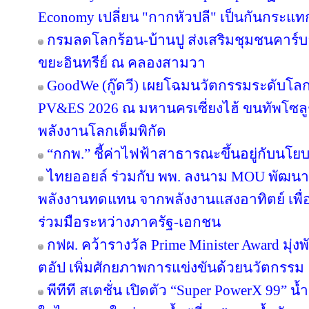
Economy เปลี่ยน "กากหัวปลี" เป็นกันกระแท
กรมลดโลกร้อน-บ้านปู ส่งเสริมชุมชนคาร์บอ
ขยะอินทรีย์ ณ คลองสามวา
GoodWe (กู๊ดวี) เผยโฉมนวัตกรรมระดับโล
PV&ES 2026 ณ มหานครเซี่ยงไฮ้ ขนทัพโซลู
พลังงานโลกเต็มพิกัด
“กกพ.” ชี้ค่าไฟฟ้าสาธารณะขึ้นอยู่กับนโย
ไทยออยล์ ร่วมกับ พพ. ลงนาม MOU พัฒนา ป
พลังงานทดแทน จากพลังงานแสงอาทิตย์ เพื
ร่วมมือระหว่างภาครัฐ-เอกชน
กฟผ. คว้ารางวัล Prime Minister Award มุ่
ตอัป เพิ่มศักยภาพการแข่งขันด้วยนวัตกรรม
พีทีที สเตชั่น เปิดตัว “Super PowerX 99” 