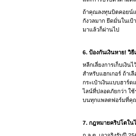
ถ้าคุณลงทุนบิตคอยน์
กังวลมาก ยึดมั่นในเป้
มาแล้วก็ผ่านไป
6.
ป้องกันเงินหาย! วิ
หลีกเลี่ยงการเก็บเงิ
สำหรับแฮกเกอร์ ถ้าเล
กระเป๋าเงินแบบฮาร์ดแว
ไลน์ที่ปลอดภัยกว่า ใช
บนทุกแพลตฟอร์มที่คุณ
7.
กฎหมายคริปโตในไทย
ก.ล.ต. เอาจริงรับปี
25