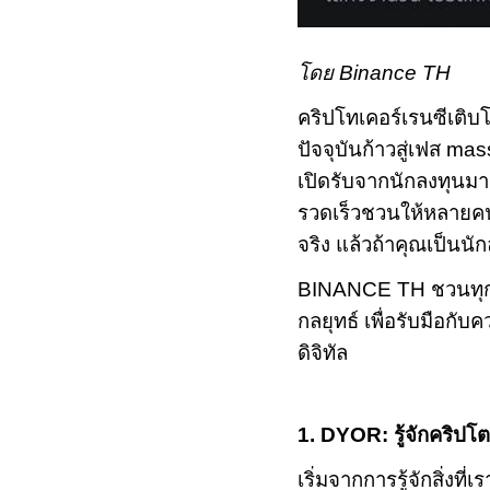
โดย
Binance TH
คริปโทเคอร์เรนซีเติบ
ปัจจุบันก้าวสู่เฟส
mas
เปิดรับจากนักลงทุนมา
รวดเร็วชวนให้หลายค
จริง แล้วถ้าคุณเป็นน
BINANCE TH
ชวนทุ
กลยุทธ์ เพื่อรับมือกับ
ดิจิทัล
1. DYOR:
รู้จักคริปโ
เริ่มจากการรู้จักสิ่งท