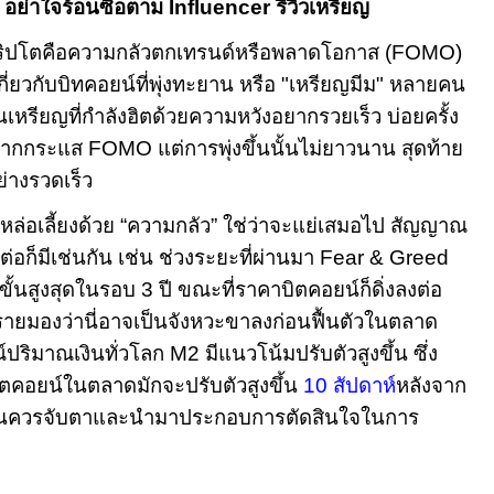
!
อย่าใจร้อนซื้อตาม
Influencer
รีวิวเหรียญ
ิปโตคือความกลัวตกเทรนด์หรือพลาดโอกาส (
FOMO)
ี่ยวกับบิทคอยน์ที่พุ่งทะยาน หรือ
"
เหรียญมีม
"
หลายคน
หรียญที่กำลังฮิตด้วยความหวังอยากรวยเร็ว บ่อยครั้ง
นจากกระแส
FOMO
แต่การพุ่งขึ้นนั้นไม่ยาวนาน สุดท้าย
างรวดเร็ว
หล่อเลี้ยงด้วย
“
ความกลัว
”
ใช่ว่าจะแย่เสมอไป สัญญาณ
ต่อก็มีเช่นกัน เช่น ช่วงระยะที่ผ่านมา
Fear & Greed
ขั้นสูงสุดในรอบ
3
ปี ขณะที่ราคาบิตคอยน์ก็ดิ่งลงต่อ
างรายมองว่านี่อาจเป็นจังหวะขาลงก่อนฟื้นตัวในตลาด
ปริมาณเงินทั่วโลก
M2
มีแนวโน้มปรับตัวสูงขึ้น ซึ่ง
ตคอยน์ในตลาดมักจะปรับตัวสูงขึ้น
10
สัปดาห์
หลังจาก
ักลงทุนควรจับตาและนำมาประกอบการตัดสินใจในการ