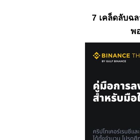
7
เคล็ดลับฉล
พอ