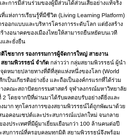
ะการมีส่วนร่วมของผู้มีส่วนได้ส่วนเสียอย่างแท้จริง
ที่แห่งการเรียนรู้ที่มีชีวิต (
Living Learning Platform)
์การออกแบบและบริหารโครงการระดับโลก แต่ยังสร้าง
ร้างอนาคตของเมืองไทยให้สามารถยืนหยัดบนเวที
และยั่งยืน
ยรติไชยากร รองกรรมการผู้จัดการใหญ่ สายงาน
ท สยามพิวรรธน์ จำกัด
กล่าวว่า กลุ่มสยามพิวรรธน์ ผู้นำ
ดหมายปลายทางที่ดีที่สุดแห่งหนึ่งของโลก (
World
ู้สึกเป็นเกียรติอย่างยิ่ง และถือเป็นองค์กรแรกที่ได้ร่วม
ทาง
คณะสถาปัตยกรรมศาสตร์ จุฬาลงกรณ์มหาวิทยาลัย
ี่
2
โดยจากปีที่ผ่านมาได้รับผลตอบรับอย่างดียิ่งและ
งมาก ทุกโครงการของสยามพิวรรธน์ได้ถูกพัฒนาด้วย
ย นำเสนอคอนเซปต์และประสบการณ์แปลกใหม่ จนกลาย
งประเทศที่มีผู้มาเยี่ยมเยือนกว่า
100
ล้านคนต่อปี
ะสบการณ์ที่ครอบคลุมทุกมิติ สยามพิวรรธน์จึงพร้อม