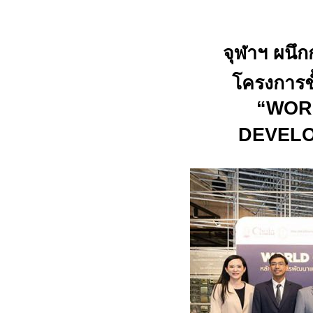
จุ
ฬาฯ ผนึก
โครงการช
“WOR
DEVEL