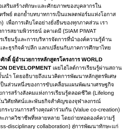
ื่อเสริมสร้างทักษะและศักยภาพของบุคลากรใน
ทรัพย์ ตอกย้ำบทบาท
การเป็นแพลตฟอร์มแห่งโอกาส
m)
เพื่อการเติบโตอย่างยั่งยืนของทุกภาคส่วน เรา
การสยามพิวรรธน์ อคาเดมี (
SIAM PIWAT
รียนรู้และการบริหารจัดการที่นำองค์ความรู้ด้าน
์และธุรกิจค้าปลีก แลกเปลี่ยนกับภาคการศึกษาไทย
ะศักดิ์ ผู้อำนวยการหลักสูตรโครงการ
WORLD
ION DEVELOPMENT
เผยไฮไลต์การเรียนรู้ผ่านสถาน
ั้นนำ โดยอธิบายถึงแนวคิด
การพัฒนาหลักสูตรพิเศษ
ี้ถือเป็นส่วนหนึ่งของการขับเคลื่อนแผนพัฒนาเศรษฐกิจ
การสร้างสังคมแห่งการเรียนรู้ตลอดชีวิต
(Lifelong
ในวิศัยทัศน์และ
พันธกิจ
สำคัญของจุฬาลงกรณ์
ยกระบวนการสร้างคุณค่าร่วมกัน
(Value co-creation)
ละภาควิชาชีพที่หลายหลาย
โดยถ่ายทอดองค์ความรู้
ss-disciplinary collaboration)
สู่การพัฒนาทักษะแก่