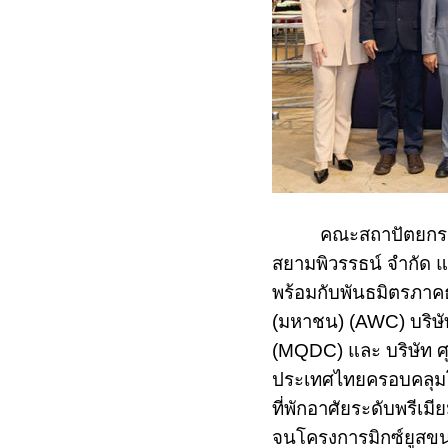
คณะสถาปัตยกรรม
สยามพิวรรธน์ จำกัด แ
พร้อมกับพันธมิตรภาคธุ
(ม
หาชน
)
(AWC)
บริษ
(
MQDC)
และ บริษัท ศ
ประเทศไทยครอบคลุมโ
ที่พักอาศัยระดับพรีเม
จนโครงการมิกซ์ยูสขน