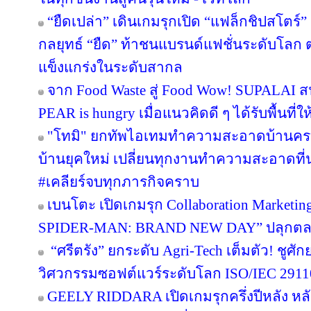
“ยืดเปล่า” เดินเกมรุกเปิด “แฟล็กชิปสโตร์
กลยุทธ์ “ยืด” ท้าชนแบรนด์แฟชั่นระดับโลก
แข็งแกร่งในระดับสากล
จาก Food Waste สู่ Food Wow! SUPALAI สน
PEAR is hungry เมื่อแนวคิดดี ๆ ได้รับพื้นที่ใ
"โทมิ" ยกทัพไอเทมทำความสะอาดบ้านครบว
บ้านยุคใหม่ เปลี่ยนทุกงานทำความสะอาดที่น่า
#เคลียร์จบทุกภารกิจคราบ
เบนโตะ เปิดเกมรุก Collaboration Marketin
SPIDER-MAN: BRAND NEW DAY” ปลุกตลาดข
“ศรีตรัง” ยกระดับ Agri-Tech เต็มตัว! ชู
วิศวกรรมซอฟต์แวร์ระดับโลก ISO/IEC 291
GEELY RIDDARA เปิดเกมรุกครึ่งปีหลัง หล