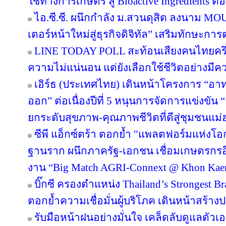
ใช้ทางการเกษตร สู่ Bioactive Ingredients
ไอ.ซี.ซี. ผนึกกำลัง ม.สวนดุสิต ลงนาม M
เตอร์หน้าใหม่สู่ธุรกิจดิจิทัล” เสริมทักษะ
LINE TODAY POLL สะท้อนเสียงคนไทยครึ่ง
ความไม่แน่นอน แต่ยังเลือกใช้ชีวิตอย่างมีค
เอิร์ธ (ประเทศไทย) เดินหน้าโครงการ “อาทร่
ออก” ต่อเนื่องปีที่ 5 หนุนการจัดการแข่งขัน 
ยกระดับสุขภาพ-คุณภาพชีวิตที่ดีสู่ชุมชนแม
ซีพี แอ็กซ์ตร้า ตอกย้ำ "แพลตฟอร์มแห่งโอ
ฐานราก ผนึกภาครัฐ-เอกชน เชื่อมเกษตรกรอ
งาน “Big Match AGRI-Connext @ Khon Kae
บิ๊กซี ครองตำแหน่ง Thailand’s Strongest B
ตอกย้ำความเชื่อมั่นผู้บริโภค เดินหน้าสร้
รับมือหน้าฝนอย่างมั่นใจ เคล็ดลับดูแลตัวเองใ