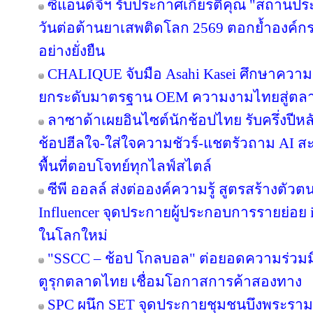
ซีแอนด์จีฯ รับประกาศเกียรติคุณ "สถานปร
วันต่อต้านยาเสพติดโลก 2569 ตอกย้ำองค์กร
อย่างยั่งยืน
CHALIQUE จับมือ Asahi Kasei ศึกษาความเ
ยกระดับมาตรฐาน OEM ความงามไทยสู่ตล
ลาซาด้าเผยอินไซต์นักช้อปไทย รับครึ่งปีหล
ช้อปฮีลใจ-ใส่ใจความชัวร์-แชตรัวถาม AI
พื้นที่ตอบโจทย์ทุกไลฟ์สไตล์
ซีพี ออลล์ ส่งต่อองค์ความรู้ สูตรสร้างตั
Influencer จุดประกายผู้ประกอบการรายย่อย in
ในโลกใหม่
"SSCC – ช้อป โกลบอล" ต่อยอดความร่วมมื
ตูรุกตลาดไทย เชื่อมโอกาสการค้าสองทาง
SPC ผนึก SET จุดประกายชุมชนบึงพระราม