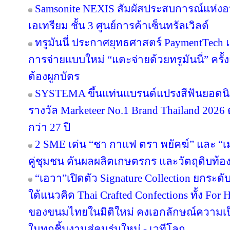
Samsonite NEXIS สัมผัสประสบการณ์แห่
เอเทรียม ชั้น 3 ศูนย์การค้าเซ็นทรัลเวิลด์
ทรูมันนี่ ประกาศยุทธศาสตร์ PaymentTech
การจ่ายแบบใหม่ “แตะจ่ายด้วยทรูมันนี่” ครั
ต้องผูกบัตร
SYSTEMA ขึ้นแท่นแบรนด์แปรงสีฟันยอดนิย
รางวัล Marketeer No.1 Brand Thailand 2026 
กว่า 27 ปี
2 SME เด่น “ชา กาแฟ ตรา พยัคฆ์” และ “เม
คู่ชุมชน ดันผลผลิตเกษตรกร และวัตถุดิบท้องถ
“เอวา”เปิดตัว Signature Collection ยกระ
ใต้แนวคิด Thai Crafted Confections ทั้ง For
ของขนมไทยในมิติใหม่ คงเอกลักษณ์ความเป
ในทุกชิ้นงานสู่คนรุ่นใหม่ - เวทีโลก