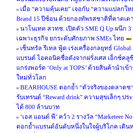
เมื่อ “ความคุ้นเคย” เจอกับ “ความแปลกให
Brand 15 ปีซ้อน ด้วยกองทัพรสชาติที่คาดเดา
นาโนเทค สวทช. เปิดตัว SME Q Up ผนึก 3
เฉพาะธุรกิจ ยกระดับศักยภาพ SMEs ไทย
เซ็นทรัล รีเทล ฟู้ด เร่งเครื่องกลยุทธ์ Glo
แบรนด์ ไอคอนิคชื่อดังจากฝรั่งเศส เอ็กซ์คลูซ
แกร่งพอร์ต ‘Only at TOPS’ ด้วยสินค้านำเข
ใหม่ทั่วโลก
BEARHOUSE ตอกย้ำ “ตัวจริงของตลาดชานม”
รับเทรนด์ “Reward drink” ความสุขเล็กๆ ประจ
ได้ 800 ล้านบาท
‘เอส แอนด์ พี’ คว้า 2 รางวัล “Marketeer N
ตอกย้ำแบรนด์อันดับหนึ่งในใจผู้บริโภค เด