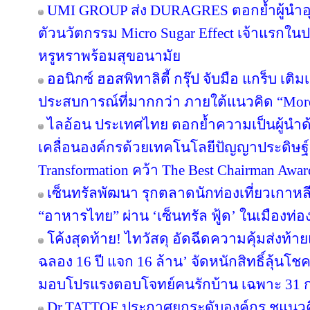
UMI GROUP ส่ง DURAGRES ตอกย้ำผู้นำอุ
ตัวนวัตกรรม Micro Sugar Effect เจ้าแรก
หรูหราพร้อมสุขอนามัย
ออนิกซ์ ฮอสพิทาลิตี้ กรุ๊ป จับมือ แกร็บ เต
ประสบการณ์ที่มากกว่า ภายใต้แนวคิด “More
ไลอ้อน ประเทศไทย ตอกย้ำความเป็นผู้นำด
เคลื่อนองค์กรด้วยเทคโนโลยีปัญญาประดิษฐ์ 
Transformation คว้า The Best Chairman Award 
เซ็นทรัลพัฒนา รุกตลาดนักท่องเที่ยวเกาหล
“อาหารไทย” ผ่าน ‘เซ็นทรัล ฟู้ด’ ในเมืองท่อง
โค้งสุดท้าย! ไทวัสดุ อัดฉีดความคุ้มส่งท้
ฉลอง 16 ปี แจก 16 ล้าน’ จัดหนักสิทธิ์ลุ้นโช
มอบโปรแรงตอบโจทย์คนรักบ้าน เฉพาะ 31 ก.ค. 
Dr.TATTOF ประกาศยกระดับองค์กร ชูแนว