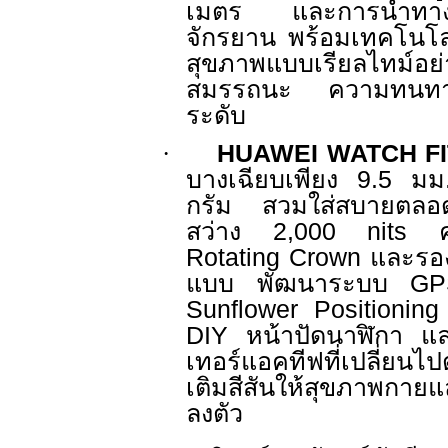
เมตร และการนำทางสำห
จักรยาน พร้อมเทคโนโ
สุขภาพแบบเรียลไทม์อ
สมรรถนะ ความทนทาน 
ระดับ
·
HUAWEI WATCH FI
บางเฉียบเพียง
9.5
มม
กรัม สวมใส่สบายตลอ
สว่าง
2,000 nits
Rotating Crown
และรอ
แบบ พัฒนาระบบ
G
Sunflower Positioni
DIY
หน้าปัดนาฬิกา แล
เทอร์แอคทีฟที่เปลี่ยนไป
เติมสีสันให้สุขภาพกายแ
ลงตัว