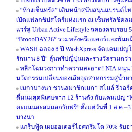
Toshiba เปิดตัวซีรีส์ T33 ยกระดับการดูแลเ
“ห้างเซ็นทรัล” เดินหน้าสนับสนุนแบรนด์
เปิดแฟลกชิปสโตร์แห่งแรก ณ เซ็นทรัลชิดลม
แวร์สู่ Urban Active Lifestyle ฉลองครบรอบ
“BroooDAY26” รวมพลังครีเอเตอร์และพันธม
WASH ฉลอง 8 ปี WashXpress จัดแคมเปญใหญ
รักนาน 8 ปี" ลุ้นทริปญี่ปุ่นและรางวัลรวมกว่า 
พลิกโฉมวงการทำความสะอาด! NIA หนุน BWC
นวัตกรรมเปลี่ยนของเสียอุตสาหกรรมสู่น้ำยาถ
เมกาบางนา ชวนสมาชิกเมกา สไมล์ รีวอร์ด ส
ดื่มนมสุดพิเศษจาก 12 ร้านดัง กับแคมเปญ
คะแนนสะสมแลกรับฟรี! ตั้งแต่วันที่ 1 ส.ค.–3
บางนา
แกร็บฟู้ด เผยออเดอร์ไอศกรีมโต 70% รับอาน