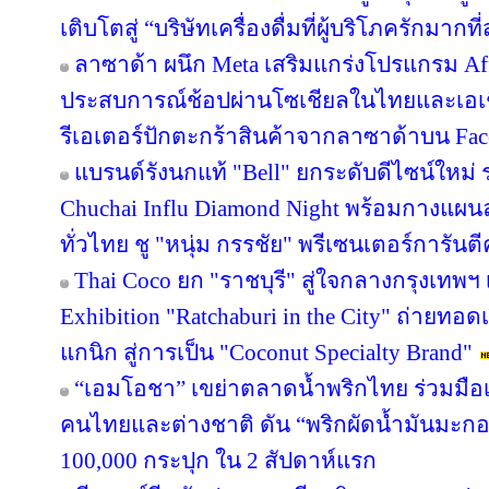
เติบโตสู่ “บริษัทเครื่องดื่มที่ผู้บริโภครักมา
ลาซาด้า ผนึก Meta เสริมแกร่งโปรแกรม Affi
ประสบการณ์ช้อปผ่านโซเชียลในไทยและเอเช
รีเอเตอร์ปักตะกร้าสินค้าจากลาซาด้าบน Face
แบรนด์รังนกแท้ "Bell" ยกระดับดีไซน์ใหม่ ร
Chuchai Influ Diamond Night พร้อมกางแผ
ทั่วไทย ชู "หนุ่ม กรรชัย" พรีเซนเตอร์การัน
Thai Coco ยก "ราชบุรี" สู่ใจกลางกรุงเทพฯ 
Exhibition "Ratchaburi in the City" ถ่ายท
แกนิก สู่การเป็น "Coconut Specialty Brand"
“เอมโอชา” เขย่าตลาดน้ำพริกไทย ร่วมมือเ
คนไทยและต่างชาติ ดัน “พริกผัดน้ำมันมะ
100,000 กระปุก ใน 2 สัปดาห์แรก