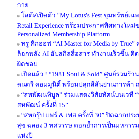
กาย
โลตัสเปิดตัว "My Lotus's Fest ขุมทรัพย์
Retail Experience พร้อมประกาศทิศทางใหม่ขอ
Personalized Membership Platform
ทรู คิกออฟ “AI Master for Media by True” ค
ล็อกพลัง AI อัปสกิลสื่อสาร ทำงานเร็วขึ้น คิ
ผิดชอบ
เปิดแล้ว ! “1981 Soul & Sold” ศูนย์รวมร้
ดนตรี คอมมูนิตี้ พร้อมปลุกสีสันย่านการค
“สหพัฒนพิบูล” ร่วมแสดงวิสัยทัศน์บนเวที “น
สหพัฒน์ ครั้งที่ 15”
“สหกรุ๊ป แฟร์ & เฟส ครั้งที่ 30” ปิดฉาก
สุข ฉลอง 3 ทศวรรษ ตอกย้ำการเป็นมหกรรมง
แห่งปี