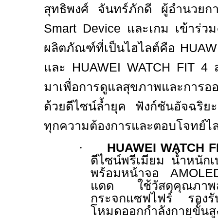
สุทธิพงศ์ จันทร์ภักดี ผู้อำนวย
Smart Device
และเกม เข้าร่วมงา
ผลิตภัณฑ์ที่เป็นไฮไลต์คือ
HUAWE
และ
HUAWEI WATCH FIT 4
มาเพื่อการดูแลสุขภาพและการอ
ด้วยดีไซน์ล้ำยุค ฟังก์ชันอัจฉริ
ทุกความต้องการและตอบโจทย์ไลฟ
·
HUAWEI WATCH FI
ดีไซน์พรีเมียม น้ำหนัก
พร้อมหน้าจอ
AMOL
แดด ใช้วัสดุคุณภาพส
กระจกแซฟไฟร์ รองรับ
โหมดออกกำลังกายขั้นสูง