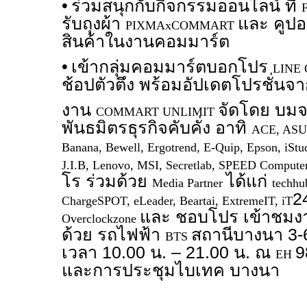
•
ร่วมสนุกกับกิจกรรมออนไลน์ ที่
รับถุงผ้า
และ คูปอ
PIXMAxCOMMART
สินค้าในงานคอมมาร์ต
•
เข้ากลุ่มคอมมาร์ตบอกโปร
LINE
ช้อปตัวตึง พร้อมอัปเดตโปรชั่น
งาน
จัดโดย บมจ.
COMMART UNLIMIT
พันธมิตรธุรกิจคับคั่ง อาทิ
ACE, ASUS
Banana, Bewell, Ergotrend, E-Quip, Epson, iStu
J.I.B, Lenovo, MSI, Secretlab, SPEED Compute
โร ร่วมด้วย
ได้แก่
Media Partner
techhu
2
ChargeSPOT, eLeader, Beartai, ExtremeIT, iT
และ ชอบโปร เข้าชมงา
Overclockzone
ด้วย รถไฟฟ้า
สถานีบางนา 3
BTS
เวลา 10.00 น. – 21.00 น. ณ
9
EH
และการประชุมไบเทค บางนา