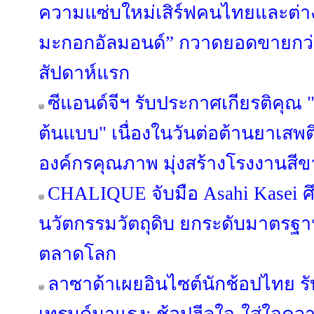
ความแซ่บใหม่เสิร์ฟคนไทยและต่างช
มะกอกอัลมอนด์” กวาดยอดขายกว่า
สัปดาห์แรก
ซีแอนด์จีฯ รับประกาศเกียรติคุ
ต้นแบบ" เนื่องในวันต่อต้านยาเสพ
องค์กรคุณภาพ มุ่งสร้างโรงงานสีขา
CHALIQUE จับมือ Asahi Kasei ศ
นวัตกรรมวัตถุดิบ ยกระดับมาตรฐ
ตลาดโลก
ลาซาด้าเผยอินไซต์นักช้อปไทย รับค