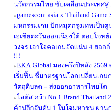
นวัตกรรมไทย ขับเคลื่อนประเทศสู่ 
gamescom asia x Thailand Game
มหกรรมเกม ปักหมุดกรุงเทพเป็นศ
เอเชียตะวันออกเฉียงใต้ ตอบโจท
วงจร เอาใจคอเกมอัดแน่น 4 ฮอลล์ 
!!!
EKA Global มองครึ่งปีหลัง 256
เริ่มฟื้น ชี้มาตรฐานโลกเปลี่ยนเกม
วัตถุดิบลด – ส่งออกอาหารไทยโต
โลตัส คว้า No.1 Brand Thailand 
ค้าปลีกอันดับ 1 ในใจมหาชน ผ่านก