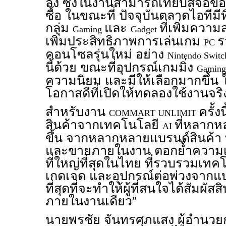
ลง ซึ่งในงานสามารถเทียบสีจอของ
ซื้อ ในขณะที่ ปัจจุบันตลาดไอทีมี
กลุ่ม
และ
ที่เพิ่มคว
Gaming
Gadget
เพิ่มประสิทธิภาพการเล่นเกม
ร
PC
คอนโซลรุ่นใหม่ อย่าง
Nintendo Switc
นี้ด้วย ขณะที่อุปกรณ์เกมมิ่ง
Gaming
ความนิยม และมีให้เลือกมากขึ้น
โอกาสดีที่เปิดให้ทดลองใช้งานจริ
สำหรับงาน
ครั้ง
COMMART UNLIMIT
สินค้าจากเทคโนโลยี
ที่หลาก
AI
ขึ้น จากหลากหลายแบรนด์สินค้า
และขายภายในงาน ตอกย้ำความเ
ที่ใหญ่ที่สุดในไทย ที่รวบรวมเทค
เกดเจด และอุปกรณ์ต่อพ่วงจากแบ
ที่สุดที่จะทำให้ผู้ที่สนใจได้สัมผั
ภายในงานเดียว”
นายพรชัย จันทรศุภแสง ผู้อำนวยก