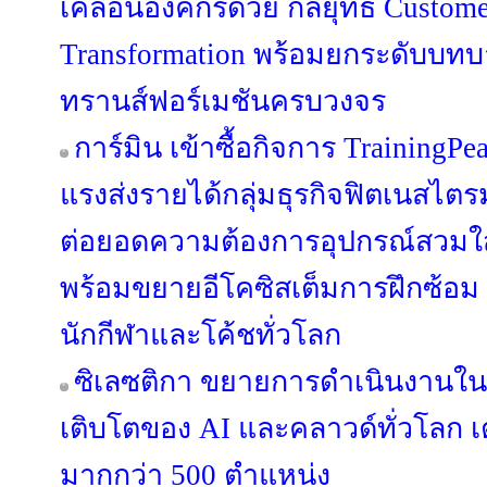
เคลื่อนองค์กรด้วย กลยุทธ์ Custome
Transformation พร้อมยกระดับบทบาท
ทรานส์ฟอร์เมชันครบวงจร
การ์มิน เข้าซื้อกิจการ TrainingPe
แรงส่งรายได้กลุ่มธุรกิจฟิตเนสไตร
ต่อยอดความต้องการอุปกรณ์สวมใส่ข
พร้อมขยายอีโคซิสเต็มการฝึกซ้อม ที
นักกีฬาและโค้ชทั่วโลก
ซิเลซติกา ขยายการดำเนินงานใ
เติบโตของ AI และคลาวด์ทั่วโลก เ
มากกว่า 500 ตำแหน่ง