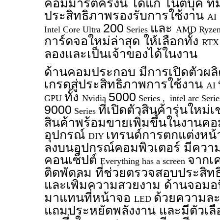
คอมมาร์ตครั้งนี้ ได้แก่ โน้ตบุ๊ค ท
ประสิทธิภาพรองรับการใช้งาน
AI
200
และ
Intel Core Ultra
Series
AMD Ryzen
การ์ดจอใหม่ล่าสุด ให้เลือกทั้ง
RT
ลองและเป็นเจ้าของได้ในงาน
ด้านคอมประกอบ มีการเปิดตัวผลิต
เกรดสู่ประสิทธิภาพการใช้งาน
AI
ทั้ง
5000
GPU
Nvidia
Series , intel arc Seri
9000
ที่เปิดตัวสินค้ารุ่นใหม่
Series
สินค้าพร้อมขายเพิ่มขึ้นในงานคอมม
อุปกรณ์
เทรนด์การตกแต่งหน
DIY
ลงบนอุปกรณ์คอมพิวเตอร์ มีความ
คอนเซ็ปต์
จากเค
Everything has a screen
ติดพัดลม ที่ช่วยตรวจสอบประสิ
และเพิ่มความสวยงาม ด้านจอมอ
มาแทนที่หน้าจอ
ด้วยความละเ
LED
แถมประหยัดพลังงาน และมีตัวเลือก