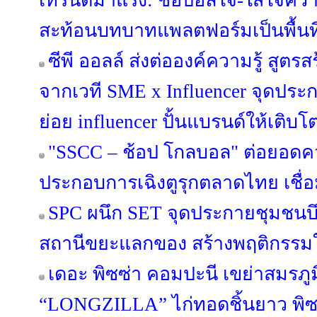
เทรนด์มาแรง: ช้อปฮีลใจ-ใส่ใจคว
สะท้อนบทบาทแพลตฟอร์มเป็นพื้นที
ซีพี ออลล์ ส่งต่อองค์ความรู้ สูตร
จากเวที SME x Influencer จุดปร
ย่อย influencer ปั้นแบรนด์ให้เติบ
"SSCC – ช้อป โกลบอล" ต่อยอดคว
ประกอบการเฉิงตูรุกตลาดไทย เชื
SPC ผนึก SET จุดประกายชุมชนบึ
สถานีขยะแลกของ สร้างพฤติกรรมใหม
เดอะ พิซซ่า คอมปะนี เขย่าสมรภูม
“LONGZILLA” ไก่ทอดชิ้นยาว พิซ