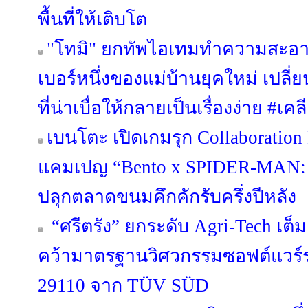
พื้นที่ให้เติบโต
"โทมิ" ยกทัพไอเทมทำความสะอา
เบอร์หนึ่งของแม่บ้านยุคใหม่ เป
ที่น่าเบื่อให้กลายเป็นเรื่องง่าย #
เบนโตะ เปิดเกมรุก Collaboration 
แคมเปญ “Bento x SPIDER-MA
ปลุกตลาดขนมคึกคักรับครึ่งปีหลัง
“ศรีตรัง” ยกระดับ Agri-Tech เต็
คว้ามาตรฐานวิศวกรรมซอฟต์แวร์ร
29110 จาก TÜV SÜD