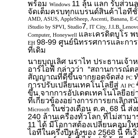
พร้อม
11 ลุ้น แลก รับส่วน
Windows
จัดเต็มครบทุกแบรนด์สินค้าไอทีช
AMD, ASUS, AppleSheep, Ascenti, Banana, E-Qu
7
iStudio by SPVI, Studio
, IT City, J.I.B, Leno
และเครดิตบูโร พ
Computer, Honeywell
98-99 ศูนย์นิทรรศการและกา
EH
ที่เดิม
นายบุญเลิศ นราไท ประธานเจ้าหน
อาร์ไอพี กล่าวว่า “สถานการณ์ตล
สัญญาณที่ดีขึ้นจากยอดจัดส่ง
ท
PC
การปรับเปลี่ยนเทคโนโลยีสู่
AI PC
ขึ้น จากการอัปเดตเทคโนโลยีอย่าง
ที่เกี่ยวข้องอย่างการการยกเลิกส
ในช่วงเดือน ต.ค. 68 นี้ ส่ง
Microsoft
240 ล้านเครื่องทั่วโลก ที่ไม่สาม
11 ได้ มีโอกาสต้องเปลี่ยนคอมให
ไอทีในครึ่งปีหลังของ 2568 นี้ ที่เ