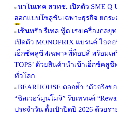
นาโนเทค สวทช. เปิดตัว SME Q U
ออกแบบโซลูชันเฉพาะธุรกิจ ยกระ
เซ็นทรัล รีเทล ฟู้ด เร่งเครื่องกลยุ
เปิดตัว MONOPRIX แบรนด์ ไอคอนิค
เอ็กซ์คลูซีฟเฉพาะที่ท็อปส์ พร้อมเส
TOPS’ ด้วยสินค้านำเข้าเอ็กซ์คล
ทั่วโลก
BEARHOUSE ตอกย้ำ “ตัวจริงขอ
“ซิลเวอร์มูนโมจิ” รับเทรนด์ “Rewa
ประจำวัน ตั้งเป้าปิดปี 2026 ด้วยร