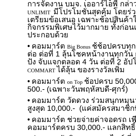
การจัดงาน บมจ. เออาร์ไอพี กล่า
มีโปรโมชั่นสุดคุ้ม โดยร่
UNLIMIT
เตรียมข้อเสนอ เฉพาะช้อปสินค้าใ
กิจกรรมพิเศษไว้มากมาย ทั้งก่อ
ประกอบด้วย
•
คอมมาร์ต
ช้ช้อปครบทุก
Big Bonus
ต่อ ต่อที่ 1 ลุ้นโชคหน้างานทุกวัน
ปัง จับแจกตลอด 4 วัน ต่อที่ 2 อ
ได้ลุ้น ของรางวัลเพิ่ม
COMMART
•
คอมมาร์ต
ช้อปครบ 50,000
on Top
500.- (เฉพาะวันพฤหัสบดี-ศุกร์)
•
คอมมาร์ต วัดดวง ร่วมสนุกหมุนว
สูงสุด 10,000.- (แค่สมัครสมาชิก
•
คอมมาร์ต ช่วยจ่ายค่าจอดรถ เพี
คอมมาร์ตครบ 30,000.- แลกสิทธิ์จ