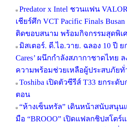
Predator x Intel ชวนแฟน VALORA
เชียร์ศึก VCT Pacific Finals Bus
ติดขอบสนาม พร้อมกิจกรรมสุดพิเ
มิสเตอร์. ดี.ไอ.วาย. ฉลอง 10 ปี ย
Cares’ ผนึกกำลังสภากาชาดไทย ล
ความพร้อมช่วยเหลือผู้ประสบภัยทั
Toshiba เปิดตัวซีรีส์ T33 ยกระดับ
ตอน
“ห้างเซ็นทรัล” เดินหน้าสนับสนุ
มือ “BROOO” เปิดแฟลกชิปสโตร์แห