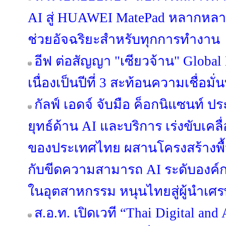
AI สู่ HUAWEI MatePad หลากหลายรุ
ช่วยอัจฉริยะสำหรับทุกการทำงาน
อีฟ ต่อสัญญา "เซียวจ้าน" Global
เนื่องเป็นปีที่ 3 สะท้อนความเชื่อมั่
กัลฟ์ เอดจ์ จับมือ ค็อกนิแซนท์ 
ยุทธ์ด้าน AI และบริการ เร่งขับเคลื
ของประเทศไทย ผสานโครงสร้างพื้นฐา
กับขีดความสามารถ AI ระดับองค์
ในอุตสาหกรรม หนุนไทยสู่ผู้นำเศร
ส.อ.ท. เปิดเวที “Thai Digital an