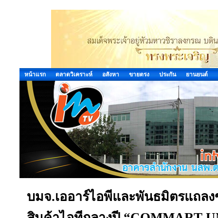
หน้าแรก
ตลาดวิเคราะห์
อสังหา
ขายตรง
ประกัน
ยานยนต์
บมจ.เออาร์ไอพีและพันธมิตรแถล
สินค้าไอทีกลางปี “COMMART 