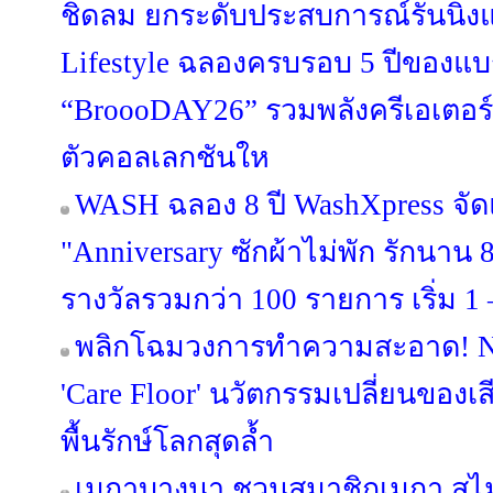
ชิดลม ยกระดับประสบการณ์รันนิ่งแว
Lifestyle ฉลองครบรอบ 5 ปีของแบ
“BroooDAY26” รวมพลังครีเอเตอร์
ตัวคอลเลกชันให
WASH ฉลอง 8 ปี WashXpress จ
"Anniversary ซักผ้าไม่พัก รักนาน 8 
รางวัลรวมกว่า 100 รายการ เริ่ม 1 –
พลิกโฉมวงการทำความสะอาด! NI
'Care Floor' นวัตกรรมเปลี่ยนของเส
พื้นรักษ์โลกสุดล้ำ
เมกาบางนา ชวนสมาชิกเมกา สไมล์