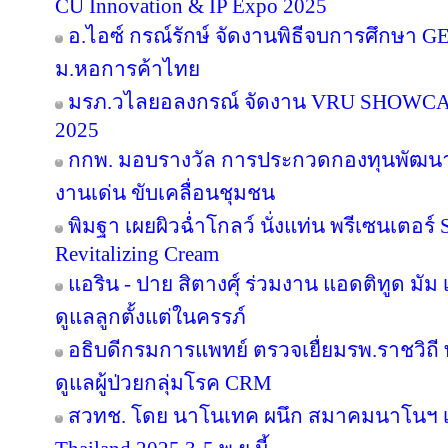
CU Innovation & IP Expo 2025
อ.ไอซ์ กรณ์รักษ์ จัดงานพิธีจบการศึกษา GE 16
ม.หอการค้าไทย
มรภ.วไลยอลงกรณ์ จัดงาน VRU SHOWC
2025
กกพ. มอบรางวัล การประกวดกองทุนพัฒนาไ
งานเด่น ขับเคลื่อนชุมชน
พิมฐา เผยผิวฉ่ำโกลว์ นั่งแท่น พรีเซนเตอร์
Revitalizing Cream
แอริน - ปาย สิตางศุ์ ร่วมงาน แอดติทูด มัม เป
ดูแลลูกตั้งแต่ในครรภ์
อธิบดีกรมการแพทย์ ตรวจเยื่ยมรพ.ราชวิ
ดูแลผู้ป่วยกลุ่มโรค CRM
สวทช. โดย นาโนเทค ผนึก สมาคมนาโนฯ เ