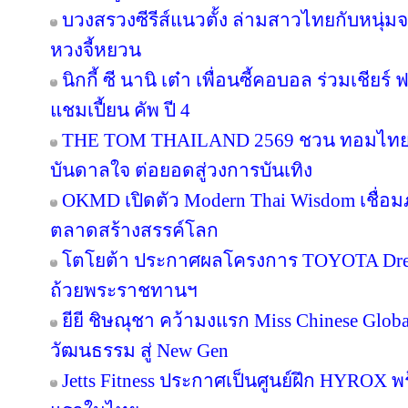
บวงสรวงซีรีส์แนวตั้ง ล่ามสาวไทยกับหนุ่ม
หวงจี้หยวน
นิกกี้ ซี นานิ เต๋า เพื่อนซี้คอบอล ร่วมเชียร
แชมเปี้ยน คัพ ปี 4
THE TOM THAILAND 2569 ชวน ทอมไทย โ
บันดาลใจ ต่อยอดสู่วงการบันเทิง
OKMD เปิดตัว Modern Thai Wisdom เชื่อมภู
ตลาดสร้างสรรค์โลก
โตโยต้า ประกาศผลโครงการ TOYOTA Dream 
ถ้วยพระราชทานฯ
ยียี ชิษณุชา คว้ามงแรก Miss Chinese Glob
วัฒนธรรม สู่ New Gen
Jetts Fitness ประกาศเป็นศูนย์ฝึก HYROX พร้