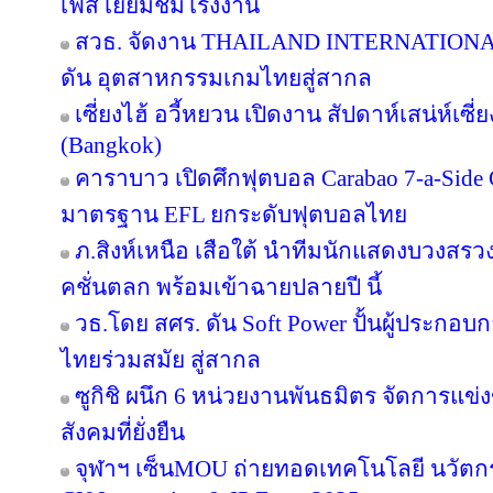
เฟส เยี่ยมชมโรงงาน
สวธ. จัดงาน THAILAND INTERNATIO
ดัน อุตสาหกรรมเกมไทยสู่สากล
เซี่ยงไฮ้ อวี้หยวน เปิดงาน สัปดาห์เสน่ห์เซี
(Bangkok)
คาราบาว เปิดศึกฟุตบอล Carabao 7-a-Side
มาตรฐาน EFL ยกระดับฟุตบอลไทย
ภ.สิงห์เหนือ เสือใต้ นำทีมนักแสดงบวงสร
คชั่นตลก พร้อมเข้าฉายปลายปี นี้
วธ.โดย สศร. ดัน Soft Power ปั้นผู้ประกอบก
ไทยร่วมสมัย สู่สากล
ซูกิชิ ผนึก 6 หน่วยงานพันธมิตร จัดการแข่
สังคมที่ยั่งยืน
จุฬาฯ เซ็นMOU ถ่ายทอดเทคโนโลยี นวัตก