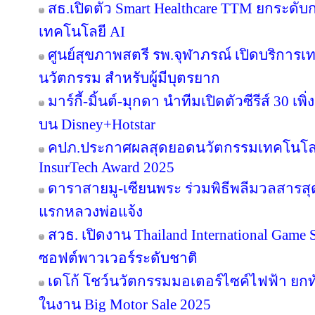
สธ.เปิดตัว Smart Healthcare TTM ยกระดั
เทคโนโลยี AI
ศูนย์สุขภาพสตรี รพ.จุฬาภรณ์ เปิดบริการเทค
นวัตกรรม สำหรับผู้มีบุตรยาก
มาร์กี้-มิ้นต์-มุกดา นำทีมเปิดตัวซีรีส์ 30 เพิ
บน Disney+Hotstar
คปภ.ประกาศผลสุดยอดนวัตกรรมเทคโนโลย
InsurTech Award 2025
ดาราสายมู-เซียนพระ ร่วมพิธีพลีมวลสารสุดข
แรกหลวงพ่อแจ้ง
สวธ. เปิดงาน Thailand International Game 
ซอฟต์พาวเวอร์ระดับชาติ
เดโก้ โชว์นวัตกรรมมอเตอร์ไซค์ไฟฟ้า ยกทัพ
ในงาน Big Motor Sale 2025