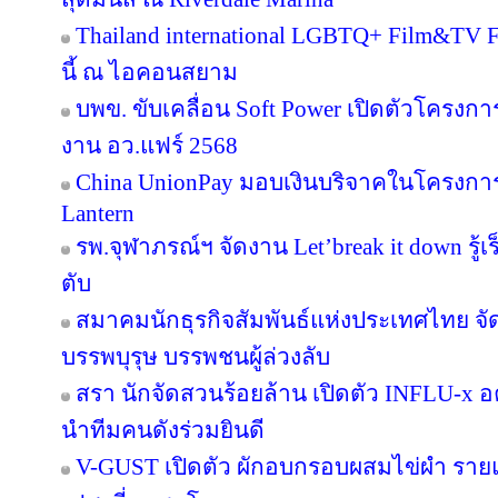
Thailand international LGBTQ+ Film&TV Fest
นี้ ณ ไอคอนสยาม
บพข. ขับเคลื่อน Soft Power เปิดตัวโครงก
งาน อว.แฟร์ 2568
China UnionPay มอบเงินบริจาคในโครงการ P
Lantern
รพ.จุฬาภรณ์ฯ จัดงาน Let’break it down รู้เ
ตับ
สมาคมนักธุรกิจสัมพันธ์แห่งประเทศไทย จัด
บรรพบุรุษ บรรพชนผู้ล่วงลับ
สรา นักจัดสวนร้อยล้าน เปิดตัว INFLU-x อค
นำทีมคนดังร่วมยินดี
V-GUST เปิดตัว ผักอบกรอบผสมไข่ผำ ราย