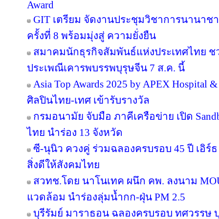
Award
GIT เตรียม จัดงานประชุมวิชาการนานาชาต
ครั้งที่ 8 พร้อมมุ่งสู่ ความยั่งยืน
สมาคมนักธุรกิจสัมพันธ์แห่งประเทศไทย 
ประเพณีเคารพบรรพบุรุษจีน 7 ส.ค. นี้
Asia Top Awards 2025 by APEX Hospital & C
ศิลปินไทย-เทศ เข้ารับรางวัล
กรมอนามัย จับมือ ภาคีเครือข่าย เปิด San
ไทย นำร่อง 13 จังหวัด
ซี-นุนิว ควงคู่ ร่วมฉลองครบรอบ 45 ปี เอิร
สิ่งดีให้สังคมไทย
สวทช.โดย นาโนเทค ผนึก คพ. ลงนาม MOU 
แวดล้อม นำร่องลุ่มน้ำกก-ฝุ่น PM 2.5
บุรีรัมย์ มาราธอน ฉลองครบรอบ ทศวรรษ บุ