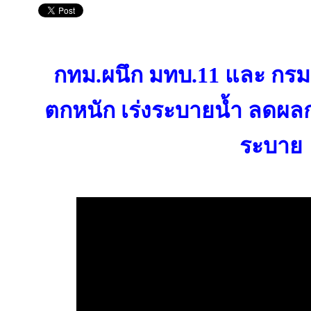
กทม.ผนึก มทบ.11 และ กรม
ตกหนัก เร่งระบายน้ำ ลดผ
ระบาย