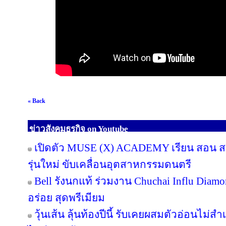
« Back
ข่าวสังคมธุรกิจ on Youtube
เปิดตัว MUSE (X) ACADEMY เรียน สอน สร้
รุ่นใหม่ ขับเคลื่อนอุตสาหกรรมดนตรี
Bell รังนกแท้ ร่วมงาน Chuchai Influ Diam
อร่อย สุดพรีเมียม
วุ้นเส้น ลุ้นท้องปีนี้ รับเคยผสมตัวอ่อนไม่สำ