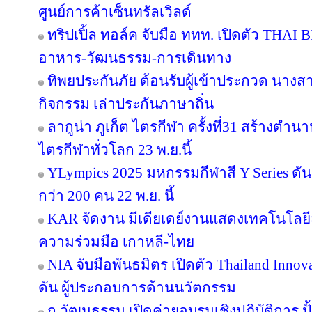
ศูนย์การค้าเซ็นทรัลเวิลด์
ทริปเปิ้ล ทอล์ค จับมือ ททท. เปิดตัว THAI 
อาหาร-วัฒนธรรม-การเดินทาง
ทิพยประกันภัย ต้อนรับผู้เข้าประกวด นางสา
กิจกรรม เล่าประกันภาษาถิ่น
ลากูน่า ภูเก็ต ไตรกีฬา ครั้งที่31 สร้างตำน
ไตรกีฬาทั่วโลก 23 พ.ย.นี้
YLympics 2025 มหกรรมกีฬาสี Y Series ดัน
กว่า 200 คน 22 พ.ย. นี้
KAR จัดงาน มีเดียเดย์งานแสดงเทคโนโลยี
ความร่วมมือ เกาหลี-ไทย
NIA จับมือพันธมิตร เปิดตัว Thailand Inno
ดัน ผู้ประกอบการด้านนวัตกรรม
ก.วัฒนธรรม เปิดค่ายอบรมเชิงปฏิบัติการ ปั