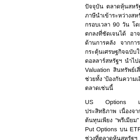
ปัจจุบัน ตลาดหุ้นสหร
ภาษีนำเข้าระหว่างสหร
กรอบเวลา
90
วัน โด
ตกลงที่ชัดเจนได้ อาจท
ด้านการคลัง จากการ
กระตุ้นเศรษฐกิจฉบับ
ดอลลาร์สหรัฐฯ นำไปส
Valuation
สินทรัพย์เ
ช่วยทั้ง
‘
ป้องกันความเส
ตลาดเช่นนี้
US Options
ประสิทธิภาพ เนื่องจา
ต้นทุนเพียง
“
พรีเมียม
Put Options
บน
ET
ช่วงที่ตลาดหุ้นสหรั