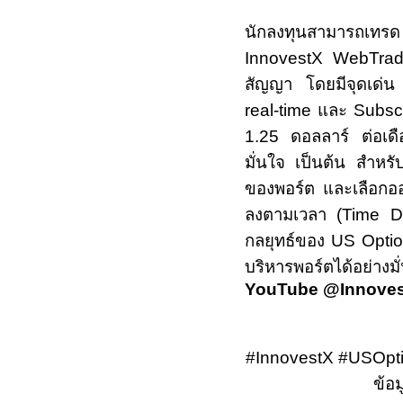
นักลงทุนสามารถเทร
InnovestX WebTr
สัญญา โดยมีจุดเด่น 
real-time
และ
Subsc
1.25 ดอลลาร์ ต่อเดือ
มั่นใจ เป็นต้น สำหรั
ของพอร์ต และเลือกออป
ลงตามเวลา (
Time 
กลยุทธ์ของ
US Opti
บริหารพอร์ตได้อย่าง
YouTube @Innove
#InnovestX #USOpt
ข้อ