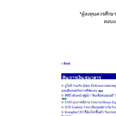
*
ผู้ลงทุนควรศึกษ
ตอบแท
« Back
หุ้น/การเงิน/ธนาคาร
ยูโอบี ร่วมกับ Baker McKenzie ถอดกลยุ
แผนสืบทอดกิจการที่ชัดเจน
ทีทีบี เดินหน้าสู่ผู้นำ “สินเชื่อคนผ่
SAM บุกภาคอีสาน ร่วมงาน Money Expo
SCB Academy ร่วมเวทีมนุษย์ต่างวัย Fe
Krungthai CIO ชี้หุ้นโลกฟื้นตัว รับแรงห