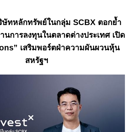
ิษัทหลักทรัพย์ในกลุ่ม
SCBX
ตอกย้ำ
ด้านการลงทุนในตลาดต่างประเทศ เปิด
ions”
เสริมพอร์ตฝ่าความผันผวนหุ้น
สหรัฐฯ