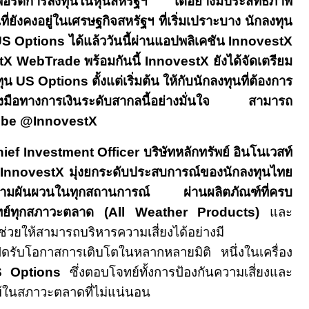
พอร์ตการลงทุนในหุ้นสหรัฐฯ ได้อย่างมีประสิทธิภาพ
ยังคงอยู่ในเศรษฐกิจสหรัฐฯ ที่เริ่มเปราะบาง นักลงทุน
S Options
ได้แล้ววันนี้ผ่านแอปพลิเคชัน
InnovestX
stX WebTrade
พร้อมกันนี้
InnovestX
ยังได้จัดเตรียม
ทุน
US Options
ตั้งแต่เริ่มต้น ให้กับนักลงทุนที่ต้องการ
่องมือทางการเงินระดับสากลนี้อย่างมั่นใจ สามารถ
be @InnovestX
ief Investment Officer
บริษัทหลักทรัพย์ อินโนเวสท์
InnovestX
มุ่งยกระดับประสบการณ์ของนักลงทุนไทย
ความผันผวนในทุกสถานการณ์ ผ่านผลิตภัณฑ์ที่ครบ
ย์ทุกสภาวะตลาด (
All Weather Products)
และ
ี่ช่วยให้สามารถบริหารความเสี่ยงได้อย่างมี
ิดรับโอกาสการเติบโตในหลากหลายมิติ หนึ่งในเครื่อง
 Options
ซึ่งตอบโจทย์ทั้งการป้องกันความเสี่ยงและ
้ในสภาวะตลาดที่ไม่แน่นอน