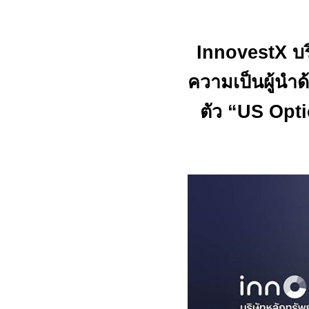
InnovestX
บร
ความเป็นผู้นำ
ตัว
“US Opt