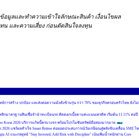
าข้อมูลและทำความเข้าใจลักษณะสินค้า เงื่อนไขผล
น และความเสี่ยง ก่อนตัดสินใจลงทุน
ทธ์การสร้าง ปกป้อง และส่งต่อความมั่งคั่งข้ามรุ่น กว่า 70% ของธุรกิจครอบครัวไทย ยังไม่
อนดี” พลิกมาตรฐานสินเชื่อจำนำทะเบียนรถ คิดดอกเบี้ยตามคะแนนเครดิต เริ่มต้น 11.11% ต่อปี
 Korat 2026 บริการแก้หนี้ครบวงจร พร้อมโปรโมชันทรัพย์มือสองมากมาย
st 2026 แชร์ผลสำเร็จ Smart Retiree ต่อยอดประสบการณ์วัยเกษียณสู่พลังขับเคลื่อน SME ไ
นุน AI แนะกลยุทธ์ "Stay Invested, Add Risk with Discipline" เน้นเพิ่มน้ำหนักผ่าน Core