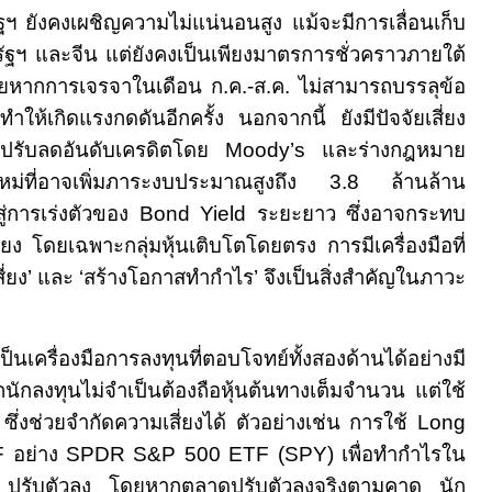
ัฐฯ ยังคงเผชิญความไม่แน่นอนสูง แม้จะมีการเลื่อนเก็บ
ัฐฯ และจีน แต่ยังคงเป็นเพียงมาตรการชั่วคราวภายใต้
ยหากการเจรจาในเดือน ก.ค.-ส.ค. ไม่สามารถบรรลุข้อ
ำให้เกิดแรงกดดันอีกครั้ง นอกจากนี้ ยังมีปัจจัยเสี่ยง
ปรับลดอันดับเครดิตโดย
Moody’s
และร่างกฎหมาย
ใหม่ที่อาจเพิ่มภาระงบประมาณสูงถึง
3.8
ล้านล้าน
ู่การเร่งตัวของ
Bond Yield
ระยะยาว ซึ่งอาจกระทบ
สี่ยง โดยเฉพาะกลุ่มหุ้นเติบโตโดยตรง
การมีเครื่องมือที่
ี่ยง
’
และ
‘
สร้างโอกาสทำกำไร
’
จึงเป็นสิ่งสำคัญในภาวะ
เป็นเครื่องมือการลงทุนที่ตอบโจทย์ทั้งสองด้านได้อย่างมี
กนักลงทุนไม่จำเป็นต้องถือหุ้นต้นทางเต็มจำนวน แต่ใช้
”
ซึ่งช่วยจำกัดความเสี่ยงได้ ตัวอย่างเช่น การใช้
Long
F
อย่าง
SPDR S&P 500 ETF
(
SPY
) เพื่อทำกำไรใน
ฐฯ ปรับตัวลง โดยหากตลาดปรับตัวลงจริงตามคาด นัก